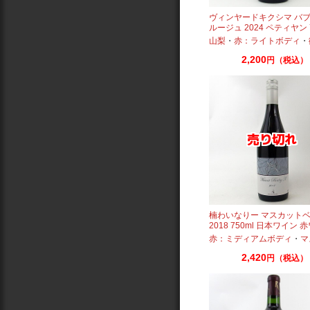
ヴィンヤードキクシマ バ
ルージュ 2024 ペティヤン 7
日本ワイン
山梨
・
赤：ライトボディ
・
2,200
円（税込）
楠わいなりー マスカット
2018 750ml 日本ワイン 
赤：ミディアムボディ
・
マスカッ
2,420
円（税込）