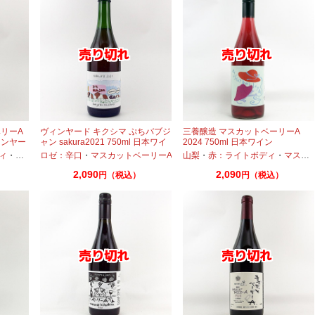
リーA
ヴィンヤード キクシマ ぷちバブジ
三養醸造 マスカットベーリーA
ィンヤー
ャン sakura2021 750ml 日本ワイ
2024 750ml 日本ワイン
ン 酸化防止剤無添加
ィ
・
マスカットベーリーA
ロゼ：辛口
・
マスカットベーリーA
山梨
・
赤：ライトボディ
・
マスカットベーリーA
2,090
2,090
円（税込）
円（税込）