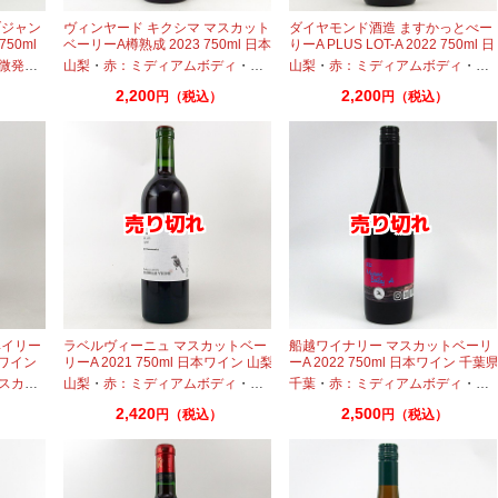
ブジャン
ヴィンヤード キクシマ マスカット
ダイヤモンド酒造 ますかっとべー
50ml
ベーリーA樽熟成 2023 750ml 日本
りーA PLUS LOT-A 2022 750ml 日
ワイン
本ワイン
微発泡
・
マスカットベーリーA
山梨
・
赤：ミディアムボディ
・
マスカットベーリーA
山梨
・
赤：ミディアムボディ
・
マ
2,200
2,200
円（税込）
円（税込）
ベイリー
ラベルヴィーニュ マスカットベー
船越ワイナリー マスカットベーリ
赤ワイン
リーA 2021 750ml 日本ワイン 山梨
ーA 2022 750ml 日本ワイン 千葉
産
トベーリーA
山梨
・
赤：ミディアムボディ
・
マスカットベーリーA
千葉
・
赤：ミディアムボディ
・
マ
2,420
2,500
円（税込）
円（税込）