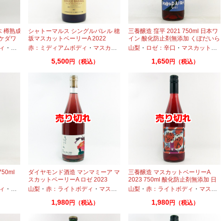
木 樽熟成
シャトーマルス シングルバレル 穂
三養醸造 窪平 2021 750ml 日本ワ
タケダワ
坂マスカットベーリーA 2022
イン 酸化防止剤無添加 くぼだいら
750ml
ィ
・
マスカットベーリーA
赤：ミディアムボディ
・
マスカットベーリーA
山梨
・
ロゼ：辛口
・
マスカットベーリーA
5,500
1,650
円（税込）
円（税込）
50ml
ダイヤモンド酒造 マンマミーア マ
三養醸造 マスカットベーリーA
スカットベーリーA ロゼ 2023
2023 750ml 酸化防止剤無添加 日
750ml 日本ワイン
本ワイン
ィ
・
マスカットベーリーA
山梨
・
赤：ライトボディ
・
マスカットベーリーA
山梨
・
赤：ライトボディ
・
マスカットベーリーA
1,980
1,980
円（税込）
円（税込）