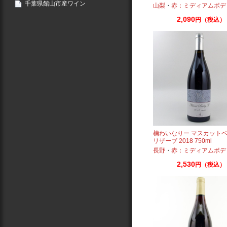
千葉県館山市産ワイン
山梨
・
赤：ミディアムボデ
2,090
円（税込）
楠わいなりー マスカットベ
リザーブ 2018 750ml
長野
・
赤：ミディアムボデ
2,530
円（税込）