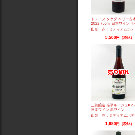
ドメイヌ タケダ ベリー古
2022 750ml 日本ワイン 
イナリー
山形
・
赤：ミディアムボデ
5,500
円（税込）
三養醸造 窪平ルージュKV 7
日本ワイン 赤ワイン
山梨
・
赤：ミディアムボデ
1,980
円（税込）