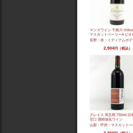
マンズワイン 千曲川 chiku
マスカットベーリーA ビオ
2023 750ml
長野
・
赤：ミディアムボデ
2,904
円（税込）
グレイス 周五郎 750ml 
甘口 酒精強化ワイン
山梨
・
甲州
・
マスカットベ
3,300