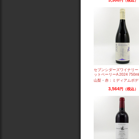
円（税込）
セブンシダーズワイナリー
ットベーリーA 2024 750ml
山梨
・
赤：ミディアムボデ
3,564
円（税込）