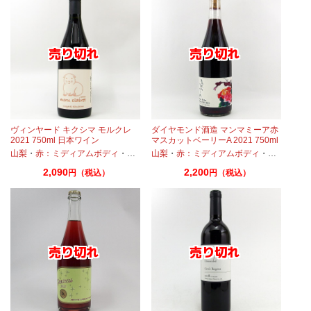
ヴィンヤード キクシマ モルクレ
ダイヤモンド酒造 マンマミーア赤
2021 750ml 日本ワイン
マスカットベーリーA 2021 750ml
山梨
・
赤：ミディアムボディ
・
カベルネ
山梨
・
・
マスカットベーリーA
赤：ミディアムボディ
・
マスカット
2,090
2,200
円（税込）
円（税込）