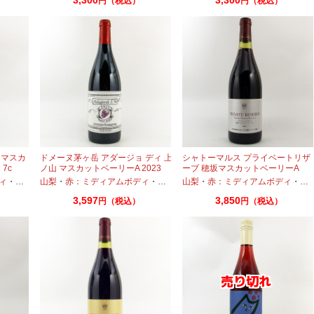
円（税込）
円（税込）
 マスカ
ドメーヌ茅ヶ岳 アダージョ ディ 上
シャトーマルス プライベートリザ
 7c
ノ山 マスカットベーリーA 2023
ーブ 穂坂マスカットベーリーA
750ml 日本ワイン
2020 750ml
ィ
・
マスカットベーリーA
山梨
・
赤：ミディアムボディ
・
マスカットベーリーA
山梨
・
赤：ミディアムボディ
・
マ
3,597
3,850
円（税込）
円（税込）