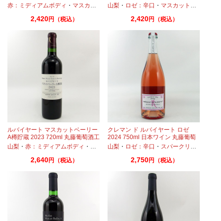
赤：ミディアムボディ
・
マスカットベーリーA
山梨
・
ロゼ：辛口
・
マスカットベーリーA
2,420
2,420
円（税込）
円（税込）
ルバイヤート マスカットベーリー
クレマン ド ルバイヤート ロゼ
A樽貯蔵 2023 720ml 丸藤葡萄酒工
2024 750ml 日本ワイン 丸藤葡萄
業 日本ワイン
酒工業
山梨
・
赤：ミディアムボディ
・
マスカットベーリーA
山梨
・
ロゼ：辛口
・
スパークリングワイン
2,640
2,750
円（税込）
円（税込）