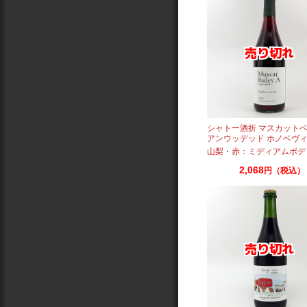
シャトー酒折 マスカットベ
アンウッデッド ホノベヴ
ド 2022 750ml
山梨
・
赤：ミディアムボデ
2,068
円（税込）