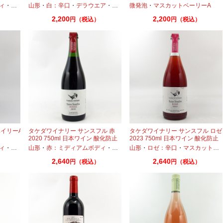
添加
ィ
・
マスカットベーリーA
山形
・
白：辛口
・
デラウエア
・
マスカットベーリーA
微発泡
・
マスカットベーリーA
2,200
2,200
円（税込）
円（税込）
イリーA
タケダワイナリー サンスフル 赤
タケダワイナリー サンスフル ロゼ
2020 750ml 日本ワイン 酸化防止
2023 750ml 日本ワイン 酸化防止
剤無添加
剤無添加 スパークリング
ィ
・
マスカットベーリーA
山形
・
赤：ミディアムボディ
・
マスカットベーリーA
山形
・
ロゼ：辛口
・
マスカットベーリーA
2,640
2,640
円（税込）
円（税込）