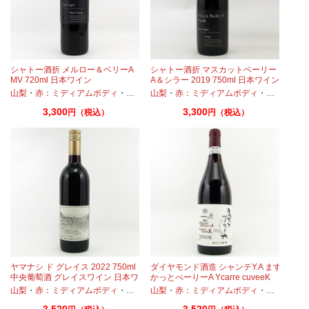
シャトー酒折 メルロー＆ベリーA
シャトー酒折 マスカットベーリー
MV 720ml 日本ワイン
A＆シラー 2019 750ml 日本ワイン
・
プティヴェルド
山梨
・
赤：ミディアムボディ
・
メルロー
・
マスカットベーリーA
・
メルロー
山梨
・
・
マスカットベーリーA
赤：ミディアムボディ
・
マスカット
3,300
3,300
円（税込）
円（税込）
ー
ヤマナシ ド グレイス 2022 750ml
ダイヤモンド酒造 シャンテY.A ます
中央葡萄酒 グレイスワイン 日本ワ
かっとべーりーA Ycarre cuveeK
イン
2022 750ml
山梨
・
赤：ミディアムボディ
・
カベルネ
山梨
・
・
カベルネフラン
赤：ミディアムボディ
・
メルロー
・
マスカット
・
マスカッ
3,520
3,520