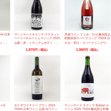
ml 日本
ヴィンヤードキクシマ マスカット
丹波ワイン てぐみ・ロゼ 酸化防止
ベーリーA ルージュマジック 2025
剤無添加スパークリング 750ml 日
750ml
本ワイン
ィ
・
メルロー
山梨
・
・
ブラッククイーン
赤：ミディアムボディ
・
マスカットベーリーA
・
マスカットベーリーA
ロゼ：辛口
・
スパークリングワイン
1,870
1,980
円（税込）
円（税込）
ーA
タケダワイナリー ブラン 2024
ヴィンヤード キクシマ Bubjan ル
750ml 日本ワイン 山形 白ワイン
ージュ 2025 750ml 酸化防止剤無