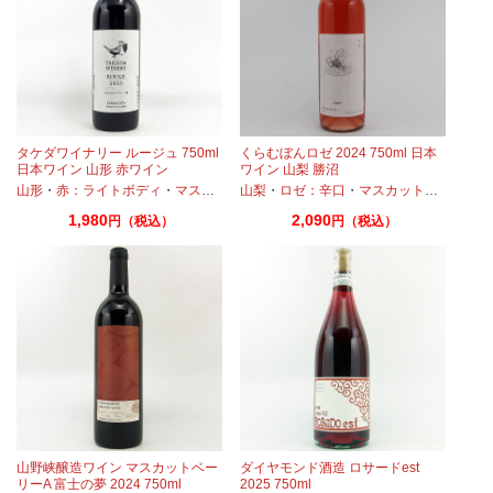
タケダワイナリー ルージュ 750ml
くらむぼんロゼ 2024 750ml 日本
日本ワイン 山形 赤ワイン
ワイン 山梨 勝沼
・
山形
マスカットベーリーA
・
赤：ライトボディ
・
マスカットベーリーA
山梨
・
ロゼ：辛口
・
マスカットベーリーA
1,980
2,090
円（税込）
円（税込）
山野峡醸造ワイン マスカットベー
ダイヤモンド酒造 ロサードest
リーA 富士の夢 2024 750ml
2025 750ml