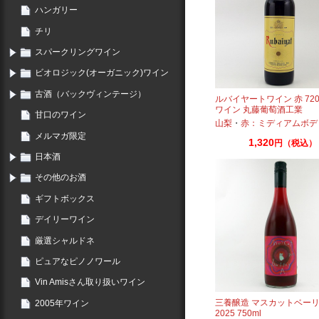
ハンガリー
チリ
スパークリングワイン
ビオロジック(オーガニック)ワイン
古酒（バックヴィンテージ）
ルバイヤートワイン 赤 720
ワイン 丸藤葡萄酒工業
甘口のワイン
山梨
・
赤：ミディアムボデ
メルマガ限定
1,320
円（税込）
日本酒
その他のお酒
ギフトボックス
デイリーワイン
厳選シャルドネ
ピュアなピノノワール
Vin Amisさん取り扱いワイン
三養醸造 マスカットベーリ
2005年ワイン
2025 750ml