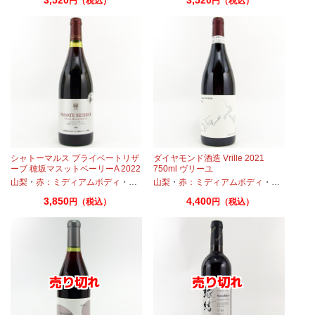
円（税込）
円（税込）
シャトーマルス プライベートリザ
ダイヤモンド酒造 Vrille 2021
ーブ 穂坂マスットベーリーA 2022
750ml ヴリーユ
750ml
スカットベーリーA
山梨
・
赤：ミディアムボディ
・
マスカットベーリーA
山梨
・
赤：ミディアムボディ
・
マスカット
3,850
4,400
円（税込）
円（税込）