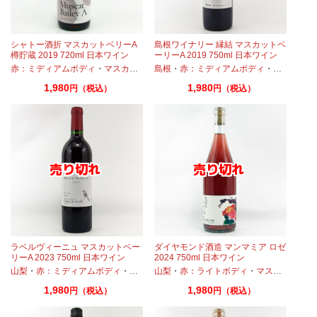
シャトー酒折 マスカットベリーA
島根ワイナリー 縁結 マスカットベ
樽貯蔵 2019 720ml 日本ワイン
ーリーA 2019 750ml 日本ワイン
赤：ミディアムボディ
・
マスカットベーリーA
島根
・
赤：ミディアムボディ
・
マスカット
1,980
1,980
円（税込）
円（税込）
ラベルヴィーニュ マスカットベー
ダイヤモンド酒造 マンマミア ロゼ
リーA 2023 750ml 日本ワイン
2024 750ml 日本ワイン
山梨
・
赤：ミディアムボディ
・
マスカットベーリーA
山梨
・
赤：ライトボディ
・
マスカットベーリーA
1,980
1,980
円（税込）
円（税込）