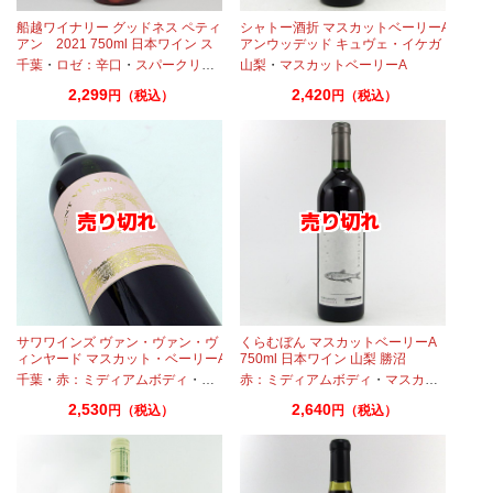
船越ワイナリー グッドネス ペティ
シャトー酒折 マスカットベーリーA
アン 2021 750ml 日本ワイン ス
アンウッデッド キュヴェ・イケガ
パークリング 千葉県
ワ 2018 750ml
スカットベーリーA
千葉
・
ロゼ：辛口
・
スパークリングワイン
山梨
・
・
マスカットベーリーA
マスカットベーリーA
2,299
2,420
円（税込）
円（税込）
サワワインズ ヴァン・ヴァン・ヴ
くらむぼん マスカットベーリーA
県
ィンヤード マスカット・ベーリーA
750ml 日本ワイン 山梨 勝沼
2020 750ml 山本ファーム 千葉の
スカットベーリーA
千葉
・
赤：ミディアムボディ
・
マスカットベーリーA
赤：ミディアムボディ
・
マスカットベーリーA
ワイン
2,530
2,640
円（税込）
円（税込）