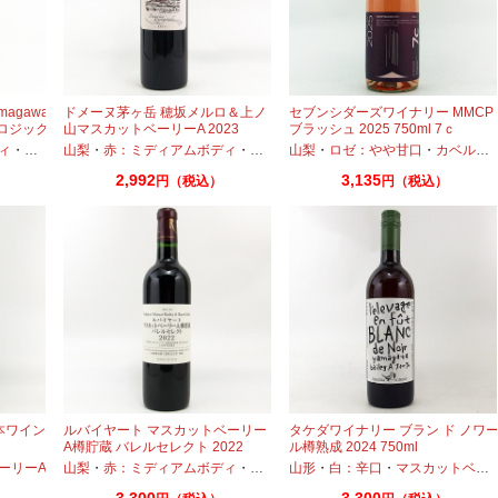
magawa
ドメーヌ茅ヶ岳 穂坂メルロ＆上ノ
セブンシダーズワイナリー MMCP
ロジック
山マスカットベーリーA 2023
ブラッシュ 2025 750ml 7ｃ
750ml
ィ
・
マスカットベーリーA
山梨
・
赤：ミディアムボディ
・
メルロー
山梨
・
・
マスカットベーリーA
ロゼ：やや甘口
・
カベルネ
2,992
3,135
円（税込）
円（税込）
日本ワイン
ルバイヤート マスカットベーリー
タケダワイナリー ブラン ド ノワ
A樽貯蔵 バレルセレクト 2022
ル樽熟成 2024 750ml
750ml 丸藤葡萄酒工業
ーリーA
山梨
・
赤：ミディアムボディ
・
マスカットベーリーA
山形
・
白：辛口
・
マスカットベーリーA
3,300
3,300