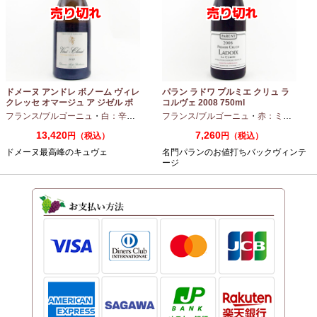
ドメーヌ アンドレ ボノーム ヴィレ
パラン ラドワ プルミエ クリュ ラ
クレッセ オマージュ ア ジゼル ボ
コルヴェ 2008 750ml
ノーム 2023 750ml
フランス/ブルゴーニュ
・
白：辛口
・
シャルドネ
フランス/ブルゴーニュ
・
赤：ミディアムボディ
13,420
7,260
円（税込）
円（税込）
ドメーヌ最高峰のキュヴェ
名門パランのお値打ちバックヴィンテ
ージ