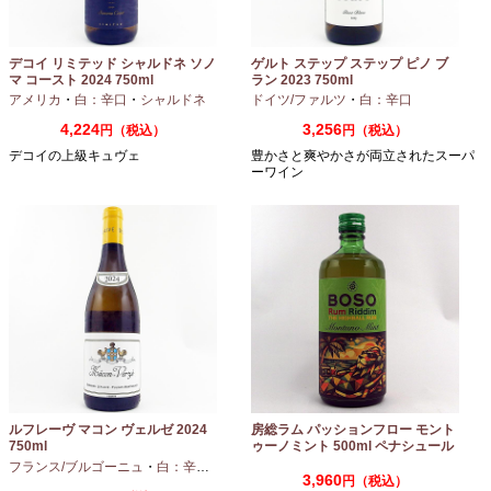
デコイ リミテッド シャルドネ ソノ
ゲルト ステップ ステップ ピノ ブ
マ コースト 2024 750ml
ラン 2023 750ml
アメリカ
・
白：辛口
・
シャルドネ
ドイツ/ファルツ
・
白：辛口
4,224
3,256
円（税込）
円（税込）
デコイの上級キュヴェ
豊かさと爽やかさが両立されたスーパ
ーワイン
ルフレーヴ マコン ヴェルゼ 2024
房総ラム パッションフロー モント
750ml
ゥーノミント 500ml ペナシュール
房総
フランス/ブルゴーニュ
・
白：辛口
・
シャルドネ
3,960
円（税込）