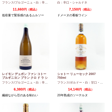
ル 2024 750ml
フランス/ブルゴーニュ
・
白：辛口
・
シャルドネ
白：辛口
・
シャルドネ
11,660
7,150
円（税込）
円（税込）
低収量で緊張感のあるムルソー
ドメーヌの看板ワイン
レイモン デュポン ファン コトー
シャトー リューセック 2007
ブルギニヨン ブラン クロ ド ラ シ
750ml
ャペル 2024 750ml
フランス/ブルゴーニュ
・
白：辛口
・
シャルドネ
フランス/ボルドー
・
白：甘口
・
セミヨン
6,380
14,146
円（税込）
円（税込）
繊細ながら芯のある味わい
20年熟成のソーテルヌ