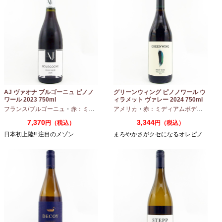
AJ ヴァオナ ブルゴーニュ ピノノ
グリーンウィング ピノノワール ウ
ワール 2023 750ml
ィラメット ヴァレー 2024 750ml
フランス/ブルゴーニュ
・
赤：ミディアムボディ
アメリカ
・
ピノノワール
・
赤：ミディアムボディ
・
ピノ
7,370
3,344
円（税込）
円（税込）
日本初上陸!! 注目のメゾン
まろやかさがクセになるオレピノ