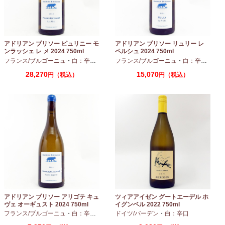
アドリアン ブリソー ピュリニー モ
アドリアン ブリソー リュリー レ
ンラッシェ レ メ 2024 750ml
ペルシュ 2024 750ml
フランス/ブルゴーニュ
・
白：辛口
・
シャルドネ
フランス/ブルゴーニュ
・
白：辛口
・
シャ
28,270
15,070
円（税込）
円（税込）
アドリアン ブリソー アリゴテ キュ
ツィアアイゼン グートエーデル ホ
ヴェ オーギュスト 2024 750ml
イグンベル 2022 750ml
フランス/ブルゴーニュ
・
白：辛口
・
アリゴテ
ドイツ/バーデン
・
白：辛口