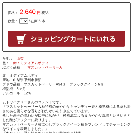
2,640
価格：
円
税込
数量：
/ 在庫 6 本
産地
山梨
色
赤：ミディアムボディ
ぶどう品種
マスカットベーリーA
赤 ミディアムボディ
産地 山梨県甲州市勝沼
ブドウ品種 マスカットベーリーA94％ ブラッククイーン6％
樽熟成 8ヶ月
アルコール 12％
以下ワイナリーさんのコメントです。
『マスカットべーリーＡ種特有の華やかなキャンディー香と樽熟成による落ち着
きのある柔らかな香りがおたがいを引き立てています。
熟した果実の味わいが口中に広がり、樽熟成によるまろやかな風味といきいきと
した酸がアフターに残ります。
マスカットベーリーＡ種に少しブラッククイーン種をブレンドしてチャーミング
なワインを表現しました。』