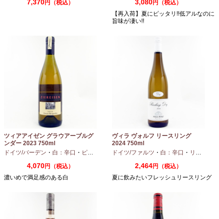
7,370
3,080
円（税込）
円（税込）
【再入荷】夏にピッタリ!!低アルなのに
旨味が凄い!!
ツィアアイゼン グラウアーブルグ
ヴィラ ヴォルフ リースリング
ンダー 2023 750ml
2024 750ml
ドイツ/バーデン
・
白：辛口
・
ピノグリ
ドイツ/ファルツ
・
白：辛口
・
リースリング
4,070
2,464
円（税込）
円（税込）
濃いめで満足感のある白
夏に飲みたいフレッシュリースリング