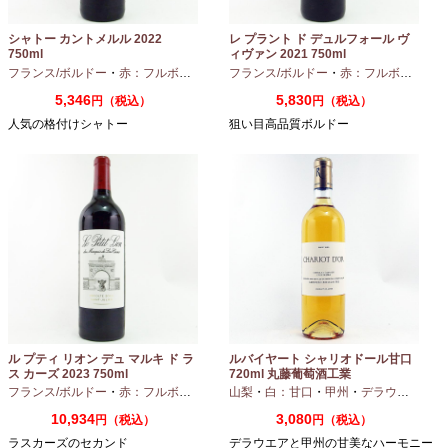
シャトー カントメルル 2022
レ プラント ド デュルフォール ヴ
750ml
ィヴァン 2021 750ml
フランス/ボルドー
・
赤：フルボディ
・
カベルネ
フランス/ボルドー
・
カベルネフラン
・
赤：フルボディ
・
プティヴェル
5,346
5,830
円（税込）
円（税込）
人気の格付けシャトー
狙い目高品質ボルドー
ル プティ リオン デュ マルキ ド ラ
ルバイヤート シャリオドール甘口
ス カーズ 2023 750ml
720ml 丸藤葡萄酒工業
フランス/ボルドー
・
赤：フルボディ
山梨
・
白：甘口
・
甲州
・
デラウエア
10,934
3,080
円（税込）
円（税込）
ラスカーズのセカンド
デラウエアと甲州の甘美なハーモニー