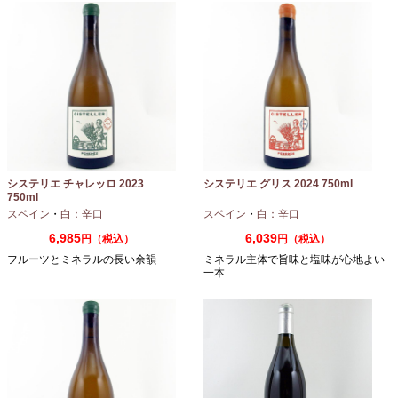
システリエ チャレッロ 2023
システリエ グリス 2024 750ml
750ml
スペイン
・
白：辛口
スペイン
・
白：辛口
6,985
6,039
円（税込）
円（税込）
フルーツとミネラルの長い余韻
ミネラル主体で旨味と塩味が心地よい
一本