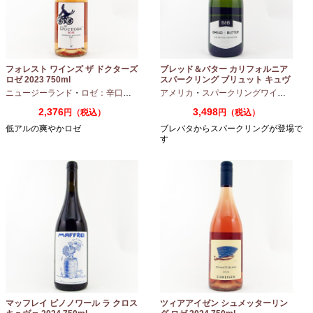
フォレスト ワインズ ザ ドクターズ
ブレッド＆バター カリフォルニア
ロゼ 2023 750ml
スパークリング ブリュット キュヴ
ェ NV 750ml
ニュージーランド
・
ロゼ：辛口
・
ピノノワール
アメリカ
・
スパークリングワイン
・
シャ
2,376
3,498
円（税込）
円（税込）
低アルの爽やかロゼ
ブレバタからスパークリングが登場で
す
マッフレイ ピノノワール ラ クロス
ツィアアイゼン シュメッターリン