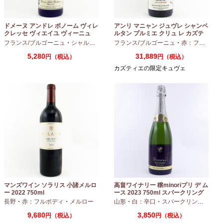
ドメーヌ アンドレ ボノーム ヴィレ
アンリ マニャン ジュヴレ シャンベ
クレッセ ヴィエイユ ヴィーニュ
ルタン プルミエ クリュ レ カズテ
2024 750ml
ィエ エルバージュ 24 モワ 2023
フランス/ブルゴーニュ
・
シャルドネ
フランス/ブルゴーニュ
・
赤：フルボディ
750ml
5,280
31,889
円（税込）
円（税込）
カズティエの限定キュヴェ
マンズワイン ソラリス 小諸メルロ
高畠ワイナリー 穣minoriプリ デ ム
ー 2022 750ml
ース 2023 750ml スパークリング
ワイン
長野
・
赤：フルボディ
・
メルロー
山形
・
白：辛口
・
スパークリングワイン
9,680
3,850
円（税込）
円（税込）