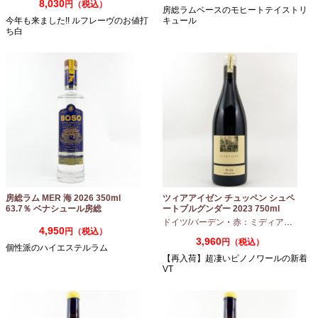
8,030
円（税込）
房総ラムベースのモヒートテイストリ
今年も来ました!! ルフレーヴのお値打
キュール
ち白
房総ラム MER 海 2026 350ml
ツィアアイゼン チュッペン シュペ
63.7％ ベナシュール房総
ートブルグンダー 2023 750ml
ドイツ/バーデン
・
赤：ミディアムボディ
4,950
円（税込）
3,960
円（税込）
個性派のハイエステルラム
【再入荷】超凄いピノノワールの新着
VT