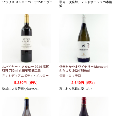
ソラリス メルローのトップキュヴェ
瓶内二次発酵、ノンドサージュの本格
派
ルバイヤート メルロー 2014 塩尻
信州たかやまワイナリー Murayori
収穫 750ml 丸藤葡萄酒工業
むらより 2024 750ml
赤：ミディアムボディ
・
メルロー
長野
・
白：辛口
5,280
2,640
円（税込）
円（税込）
熟成により芳醇な味わいに
高山村を気軽に楽しむ♪