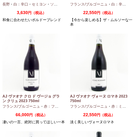
長野
・
白：辛口
・
セミヨン
・
ソーヴィニオンブラン
フランス/ブルゴーニュ
・
白：辛口
・
シャ
3,630
22,550
円（税込）
円（税込）
和食に合わせたいボルドーブレンド
【今から楽しめる】ザ・ムルソーな一
本
AJ ヴァオナ クロ ド ヴージョ グラ
AJ ヴァオナ ヴォーヌ ロマネ 2023
ン クリュ 2023 750ml
750ml
フランス/ブルゴーニュ
・
赤：フルボディ
・
フランス/ブルゴーニュ
ピノノワール
・
赤：ミディアムボディ
66,000
22,550
円（税込）
円（税込）
凄いの一言、絶対に買ってほしい一本
淡く美しいヴォーヌロマネ