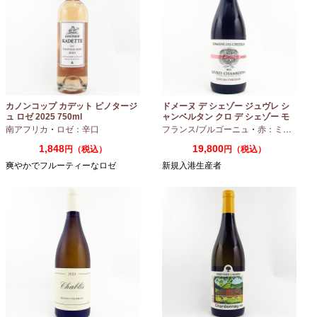
カノンコップ カデット ピノタージ
ドメーヌ デ シェゾー ジュヴレ シ
ュ ロゼ 2025 750ml
ャンベルタン クロ デ シェゾー モ
ノポール 2023 750ml
南アフリカ
・
ロゼ：辛口
フランス/ブルゴーニュ
・
赤：ミディアムボディ
1,848
19,800
円（税込）
円（税込）
爽やかでフルーティーなロゼ
新規入港生産者