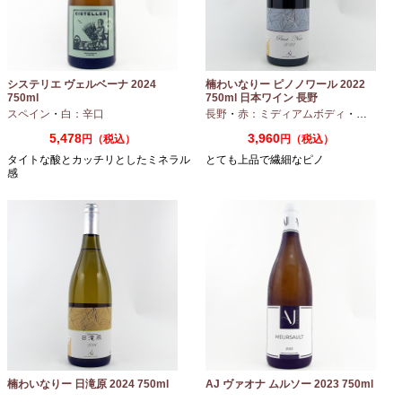
システリエ ヴェルベーナ 2024
楠わいなりー ピノノワール 2022
750ml
750ml 日本ワイン 長野
スペイン
・
白：辛口
長野
・
赤：ミディアムボディ
・
ピノノワ
5,478
3,960
円（税込）
円（税込）
タイトな酸とカッチリとしたミネラル
とても上品で繊細なピノ
感
楠わいなりー 日滝原 2024 750ml
AJ ヴァオナ ムルソー 2023 750ml