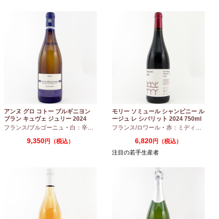
アンヌ グロ コトー ブルギニヨン
モリー ソミュール シャンピニー ル
ブラン キュヴェ ジュリー 2024
ージュ レ シバリット 2024 750ml
フランス/ブルゴーニュ
・
白：辛口
・
シャルドネ
フランス/ロワール
・
赤：ミディアムボディ
9,350
6,820
円（税込）
円（税込）
注目の若手生産者