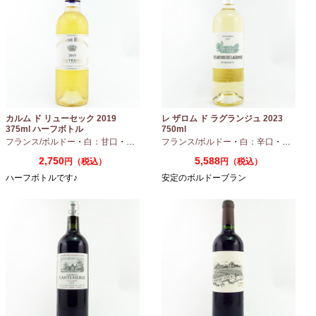
カルム ド リューセック 2019
レ ザロム ド ラグランジュ 2023
375ml ハーフボトル
750ml
フランス/ボルドー
・
白：甘口
・
セミヨン
・
フランス/ボルドー
ソーヴィニオンブラン
・
白：辛口
・
セミヨン
2,750
5,588
円（税込）
円（税込）
ハーフボトルです♪
安定のボルドーブラン