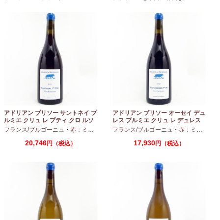
アドリアン ブリソー サントネイ プ
アドリアン ブリソー オーセイ デュ
ルミエ クリュ レ プティ クロ ルソ
レス プルミエ クリュ レ デュレス
ー 2024 750ml
2024 750ml
フランス/ブルゴーニュ
・
赤：ミディアムボディ
フランス/ブルゴーニュ
・
ピノノワール
・
赤：ミディアムボディ
20,746
17,930
円（税込）
円（税込）