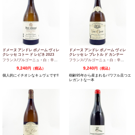
ドメーヌ アンドレ ボノーム ヴィレ
ドメーヌ アンドレ ボノーム ヴィレ
クレッセ コトー ド レピネ 2023
クレッセ レ プレトル ド カンテー
750ml
ヌ 2023 750ml
フランス/ブルゴーニュ
・
白：辛口
・
シャルドネ
フランス/ブルゴーニュ
・
白：辛口
・
シャ
9,240
9,240
円（税込）
円（税込）
個人的にイチオシなキュヴェです!!
樹齢95年から産まれるパワフル且つエ
レガントな一本