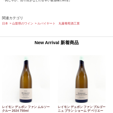
『肉じゃが、照り焼きなどの甘辛い醤油味の料理』
関連カテゴリ
日本
山梨県のワイン
ルバイヤート 丸藤葡萄酒工業
New Arrival 新着商品
レイモン デュポン ファン ムルソー
レイモン デュポン ファン ブルゴー
クルー 2024 750ml
ニュ ブラン ショーム デ ペリエー