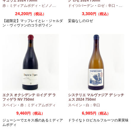
キュヴェ 2024 750ml
グ ロゼ 2024 750ml
赤：ミディアムボディ
・
ピノノワール
ドイツ/バーデン
・
ロゼ：辛口
・
ピノノワ
24,200
3,300
円（税込）
円（税込）
【超限定】マッフレイとレ・ジャルダ
妥協なしのロゼ
ン・ヴィヴァンのコラボワイン
エクス オクシデンテ ロイグ デ ラ
システリエ マルヴァジア デ シッチ
フィゲラ NV 750ml
ェス 2024 750ml
（2022/2023）
スペイン
・
赤：ミディアムボディ
スペイン
・
白：辛口
9,460
6,985
円（税込）
円（税込）
ジューシーでエキス感のあるミディア
ドライなトロピカルフルーツの果実味
ムボディ