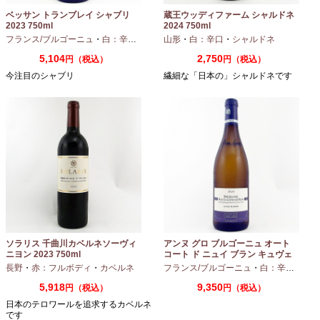
ベッサン トランブレイ シャブリ
蔵王ウッディファーム シャルドネ
2023 750ml
2024 750ml
フランス/ブルゴーニュ
・
白：辛口
・
シャルドネ
山形
・
白：辛口
・
シャルドネ
5,104
2,750
円（税込）
円（税込）
今注目のシャブリ
繊細な「日本の」シャルドネです
ソラリス 千曲川カベルネソーヴィ
アンヌ グロ ブルゴーニュ オート
ニヨン 2023 750ml
コート ド ニュイ ブラン キュヴェ
マリーヌ 2024 750ml
長野
・
赤：フルボディ
・
カベルネ
フランス/ブルゴーニュ
・
白：辛口
・
シャ
5,918
9,350
円（税込）
円（税込）
日本のテロワールを追求するカベルネ
です