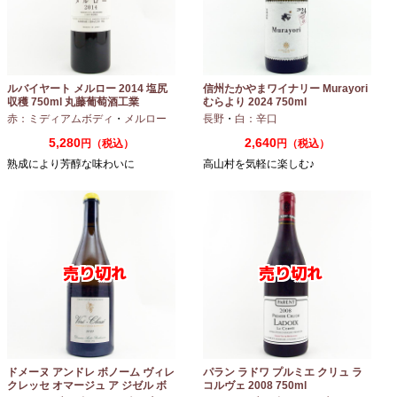
ルバイヤート メルロー 2014 塩尻
信州たかやまワイナリー Murayori
収穫 750ml 丸藤葡萄酒工業
むらより 2024 750ml
赤：ミディアムボディ
・
メルロー
長野
・
白：辛口
5,280
2,640
円（税込）
円（税込）
熟成により芳醇な味わいに
高山村を気軽に楽しむ♪
ドメーヌ アンドレ ボノーム ヴィレ
パラン ラドワ プルミエ クリュ ラ
クレッセ オマージュ ア ジゼル ボ
コルヴェ 2008 750ml