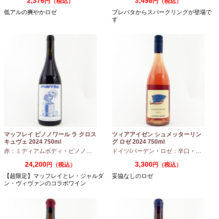
2,376
3,498
円（税込）
円（税込）
低アルの爽やかロゼ
ブレバタからスパークリングが登場で
す
マッフレイ ピノノワール ラ クロス
ツィアアイゼン シュメッターリン
キュヴェ 2024 750ml
グ ロゼ 2024 750ml
赤：ミディアムボディ
・
ピノノワール
ドイツ/バーデン
・
ロゼ：辛口
・
ピノノワ
24,200
3,300
円（税込）
円（税込）
【超限定】マッフレイとレ・ジャルダ
妥協なしのロゼ
ン・ヴィヴァンのコラボワイン