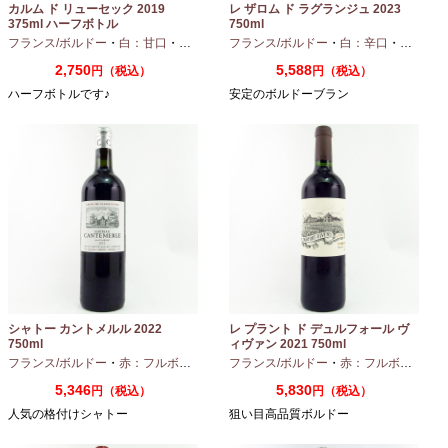
カルム ド リューセック 2019
レ ザロム ド ラグランジュ 2023
375ml ハーフボトル
750ml
フランス/ボルドー
・
白：甘口
・
セミヨン
・
フランス/ボルドー
ソーヴィニオンブラン
・
白：辛口
・
セミヨン
2,750
5,588
円（税込）
円（税込）
ハーフボトルです♪
安定のボルドーブラン
シャトー カントメルル 2022
レ プラント ド デュルフォール ヴ
750ml
ィヴァン 2021 750ml
フランス/ボルドー
・
赤：フルボディ
・
カベルネ
フランス/ボルドー
・
カベルネフラン
・
赤：フルボディ
・
プティヴェル
5,346
5,830
円（税込）
円（税込）
人気の格付けシャトー
狙い目高品質ボルドー