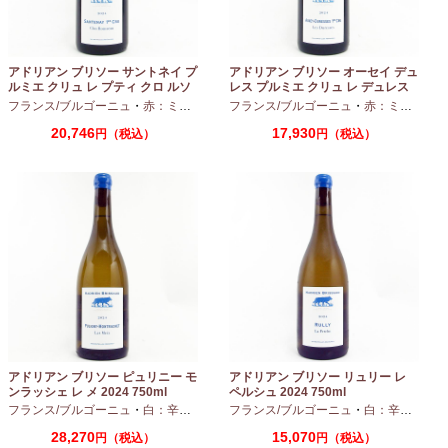
アドリアン ブリソー サントネイ プ
アドリアン ブリソー オーセイ デュ
ルミエ クリュ レ プティ クロ ルソ
レス プルミエ クリュ レ デュレス
ー 2024 750ml
2024 750ml
フランス/ブルゴーニュ
・
赤：ミディアムボディ
フランス/ブルゴーニュ
・
ピノノワール
・
赤：ミディアムボディ
20,746
17,930
円（税込）
円（税込）
アドリアン ブリソー ピュリニー モ
アドリアン ブリソー リュリー レ
ンラッシェ レ メ 2024 750ml
ペルシュ 2024 750ml
フランス/ブルゴーニュ
・
白：辛口
・
シャルドネ
フランス/ブルゴーニュ
・
白：辛口
・
シャ
28,270
15,070
円（税込）
円（税込）