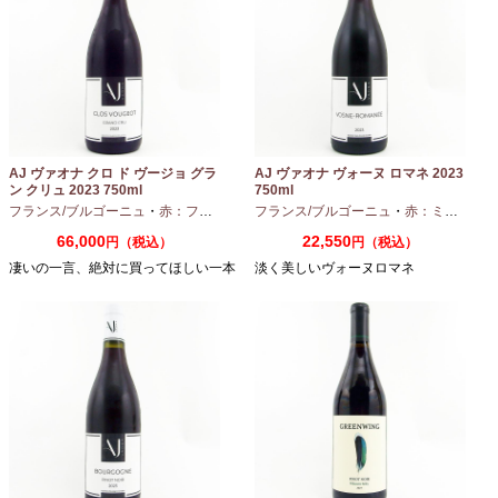
AJ ヴァオナ クロ ド ヴージョ グラ
AJ ヴァオナ ヴォーヌ ロマネ 2023
ン クリュ 2023 750ml
750ml
フランス/ブルゴーニュ
・
赤：フルボディ
・
フランス/ブルゴーニュ
ピノノワール
・
赤：ミディアムボディ
66,000
22,550
円（税込）
円（税込）
凄いの一言、絶対に買ってほしい一本
淡く美しいヴォーヌロマネ