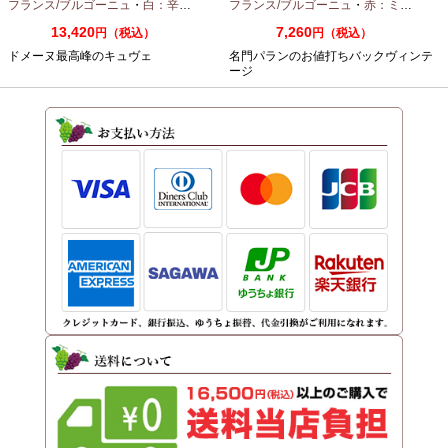
ノーム 2023 750ml
フランス/ブルゴーニュ
・
白：辛口
・
シャルドネ
フランス/ブルゴーニュ
・
赤：ミディアムボディ
13,420
7,260
円（税込）
円（税込）
ドメーヌ最高峰のキュヴェ
名門パランのお値打ちバックヴィンテ
ージ