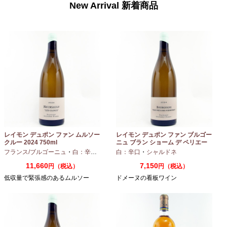
New Arrival 新着商品
レイモン デュポン ファン ムルソー
レイモン デュポン ファン ブルゴー
クルー 2024 750ml
ニュ ブラン ショーム デ ペリエー
ル 2024 750ml
フランス/ブルゴーニュ
・
白：辛口
・
シャルドネ
白：辛口
・
シャルドネ
11,660
7,150
円（税込）
円（税込）
低収量で緊張感のあるムルソー
ドメーヌの看板ワイン