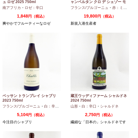
ュ ロゼ 2025 750ml
ャンベルタン クロ デ シェゾー モ
ノポール 2023 750ml
南アフリカ
・
ロゼ：辛口
フランス/ブルゴーニュ
・
赤：ミディアムボディ
1,848
19,800
円（税込）
円（税込）
爽やかでフルーティーなロゼ
新規入港生産者
ベッサン トランブレイ シャブリ
蔵王ウッディファーム シャルドネ
2023 750ml
2024 750ml
フランス/ブルゴーニュ
・
白：辛口
・
シャルドネ
山形
・
白：辛口
・
シャルドネ
5,104
2,750
円（税込）
円（税込）
今注目のシャブリ
繊細な「日本の」シャルドネです