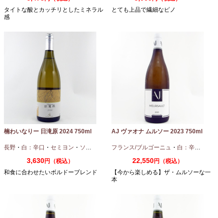
タイトな酸とカッチリとしたミネラル
とても上品で繊細なピノ
感
楠わいなりー 日滝原 2024 750ml
AJ ヴァオナ ムルソー 2023 750ml
長野
・
白：辛口
・
セミヨン
・
ソーヴィニオンブラン
フランス/ブルゴーニュ
・
白：辛口
・
シャ
3,630
22,550
円（税込）
円（税込）
和食に合わせたいボルドーブレンド
【今から楽しめる】ザ・ムルソーな一
本