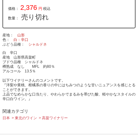
2,376
価格：
円
税込
売り切れ
数量：
産地
山形
色
白：辛口
ぶどう品種
シャルドネ
白 辛口
産地 山形県高畠町
ブドウ品種 シャルドネ
樽熟成 なし MFL 約80％
アルコール 13.5％
以下ワイナリーさんのコメントです。
『洋梨や黄桃、柑橘系の香りの中にはちみつのような甘いニュアンスを感じとる
ことができます。
上品でなめらかな口当たり、やわらかでまるみを帯びた酸、軽やかなスタイルの
辛口白ワイン。』
関連カテゴリ
日本
東北のワイン
高畠ワイナリー