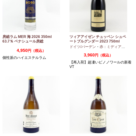
房総ラム MER 海 2026 350ml
ツィアアイゼン チュッペン シュペ
63.7％ ベナシュール房総
ートブルグンダー 2023 750ml
ドイツ/バーデン
・
赤：ミディアムボディ
4,950
円（税込）
3,960
円（税込）
個性派のハイエステルラム
【再入荷】超凄いピノノワールの新着
VT