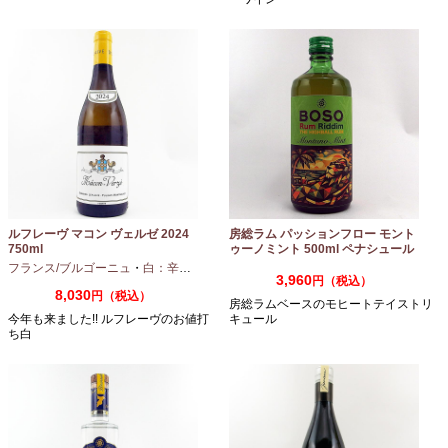
ルフレーヴ マコン ヴェルゼ 2024
房総ラム パッションフロー モント
750ml
ゥーノミント 500ml ペナシュール
房総
フランス/ブルゴーニュ
・
白：辛口
・
シャルドネ
3,960
円（税込）
8,030
円（税込）
房総ラムベースのモヒートテイストリ
今年も来ました!! ルフレーヴのお値打
キュール
ち白