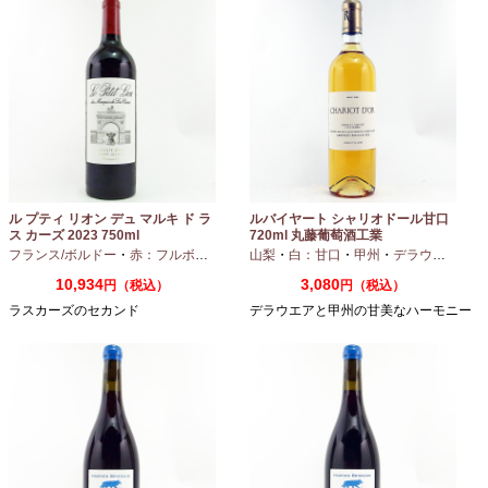
ル プティ リオン デュ マルキ ド ラ
ルバイヤート シャリオドール甘口
ス カーズ 2023 750ml
720ml 丸藤葡萄酒工業
フランス/ボルドー
・
赤：フルボディ
山梨
・
白：甘口
・
甲州
・
デラウエア
10,934
3,080
円（税込）
円（税込）
ラスカーズのセカンド
デラウエアと甲州の甘美なハーモニー