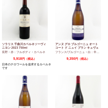
ソラリス 千曲川カベルネソーヴィ
アンヌ グロ ブルゴーニュ オート
ニヨン 2023 750ml
コート ド ニュイ ブラン キュヴェ
マリーヌ 2024 750ml
長野
・
赤：フルボディ
・
カベルネ
フランス/ブルゴーニュ
・
白：辛口
・
シャ
5,918
9,350
円（税込）
円（税込）
日本のテロワールを追求するカベルネ
です