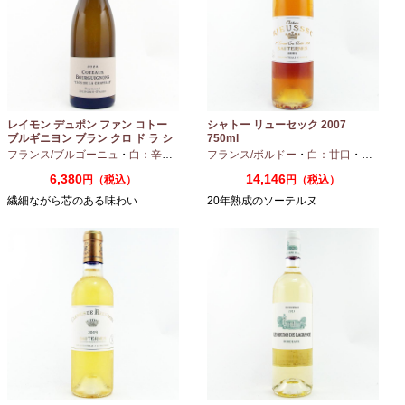
レイモン デュポン ファン コトー
シャトー リューセック 2007
ブルギニヨン ブラン クロ ド ラ シ
750ml
ャペル 2024 750ml
フランス/ブルゴーニュ
・
白：辛口
・
シャルドネ
フランス/ボルドー
・
白：甘口
・
セミヨン
6,380
14,146
円（税込）
円（税込）
繊細ながら芯のある味わい
20年熟成のソーテルヌ