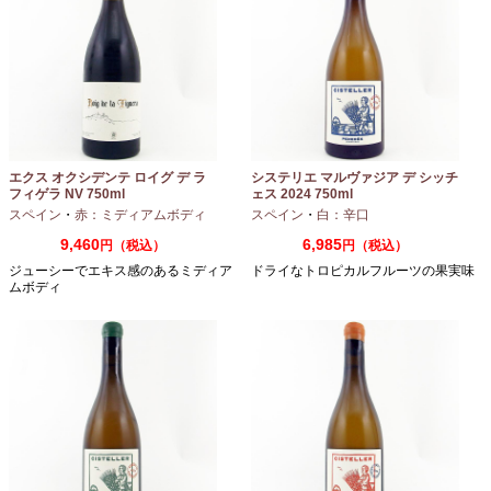
エクス オクシデンテ ロイグ デ ラ
システリエ マルヴァジア デ シッチ
フィゲラ NV 750ml
ェス 2024 750ml
（2022/2023）
スペイン
・
赤：ミディアムボディ
スペイン
・
白：辛口
9,460
6,985
円（税込）
円（税込）
ジューシーでエキス感のあるミディア
ドライなトロピカルフルーツの果実味
ムボディ