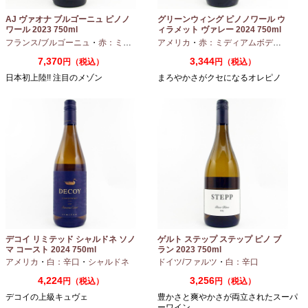
AJ ヴァオナ ブルゴーニュ ピノノ
グリーンウィング ピノノワール ウ
ワール 2023 750ml
ィラメット ヴァレー 2024 750ml
フランス/ブルゴーニュ
・
赤：ミディアムボディ
アメリカ
・
ピノノワール
・
赤：ミディアムボディ
・
ピノ
7,370
3,344
円（税込）
円（税込）
日本初上陸!! 注目のメゾン
まろやかさがクセになるオレピノ
デコイ リミテッド シャルドネ ソノ
ゲルト ステップ ステップ ピノ ブ
マ コースト 2024 750ml
ラン 2023 750ml
アメリカ
・
白：辛口
・
シャルドネ
ドイツ/ファルツ
・
白：辛口
4,224
3,256
円（税込）
円（税込）
デコイの上級キュヴェ
豊かさと爽やかさが両立されたスーパ
ーワイン