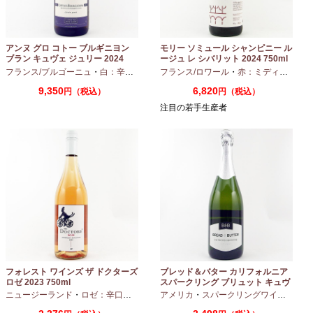
アンヌ グロ コトー ブルギニヨン
モリー ソミュール シャンピニー ル
ブラン キュヴェ ジュリー 2024
ージュ レ シバリット 2024 750ml
フランス/ブルゴーニュ
・
白：辛口
・
シャルドネ
フランス/ロワール
・
赤：ミディアムボディ
9,350
6,820
円（税込）
円（税込）
注目の若手生産者
フォレスト ワインズ ザ ドクターズ
ブレッド＆バター カリフォルニア
ロゼ 2023 750ml
スパークリング ブリュット キュヴ
ェ NV 750ml
ニュージーランド
・
ロゼ：辛口
・
ピノノワール
アメリカ
・
スパークリングワイン
・
シャ