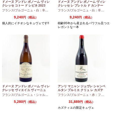
ドメーヌ アンドレ ボノーム ヴィレ
ドメーヌ アンドレ ボノーム ヴィレ
クレッセ コトー ド レピネ 2023
クレッセ レ プレトル ド カンテー
750ml
ヌ 2023 750ml
フランス/ブルゴーニュ
・
白：辛口
・
シャルドネ
フランス/ブルゴーニュ
・
白：辛口
・
シャ
9,240
9,240
円（税込）
円（税込）
個人的にイチオシなキュヴェです!!
樹齢95年から産まれるパワフル且つエ
レガントな一本
ドメーヌ アンドレ ボノーム ヴィレ
アンリ マニャン ジュヴレ シャンベ
クレッセ ヴィエイユ ヴィーニュ
ルタン プルミエ クリュ レ カズテ
2024 750ml
ィエ エルバージュ 24 モワ 2023
フランス/ブルゴーニュ
・
シャルドネ
フランス/ブルゴーニュ
・
赤：フルボディ
750ml
5,280
31,889
円（税込）
円（税込）
カズティエの限定キュヴェ