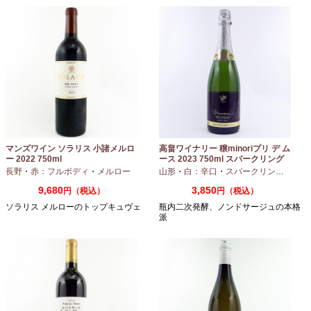
マンズワイン ソラリス 小諸メルロ
高畠ワイナリー 穣minoriプリ デ ム
ー 2022 750ml
ース 2023 750ml スパークリング
ワイン
長野
・
赤：フルボディ
・
メルロー
山形
・
白：辛口
・
スパークリングワイン
9,680
3,850
円（税込）
円（税込）
ソラリス メルローのトップキュヴェ
瓶内二次発酵、ノンドサージュの本格
派