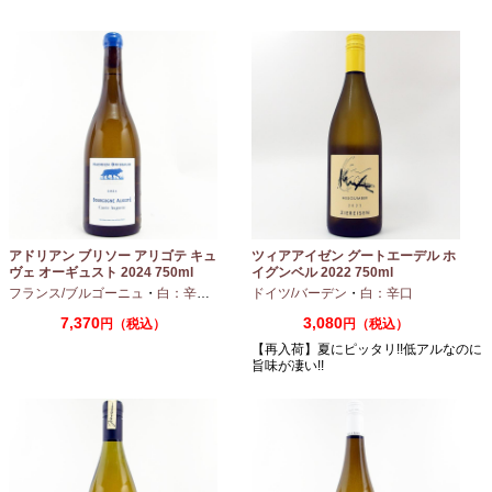
アドリアン ブリソー アリゴテ キュ
ツィアアイゼン グートエーデル ホ
ヴェ オーギュスト 2024 750ml
イグンベル 2022 750ml
フランス/ブルゴーニュ
・
白：辛口
・
アリゴテ
ドイツ/バーデン
・
白：辛口
7,370
3,080
円（税込）
円（税込）
【再入荷】夏にピッタリ!!低アルなのに
旨味が凄い!!