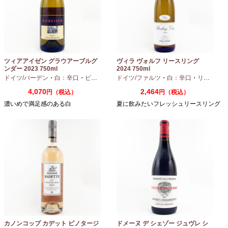
ツィアアイゼン グラウアーブルグ
ヴィラ ヴォルフ リースリング
ンダー 2023 750ml
2024 750ml
ドイツ/バーデン
・
白：辛口
・
ピノグリ
ドイツ/ファルツ
・
白：辛口
・
リースリング
4,070
2,464
円（税込）
円（税込）
濃いめで満足感のある白
夏に飲みたいフレッシュリースリング
カノンコップ カデット ピノタージ
ドメーヌ デ シェゾー ジュヴレ シ