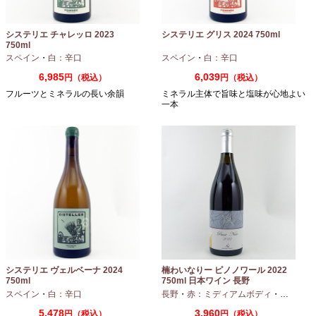
システリエ チャレッロ 2023
システリエ グリス 2024 750ml
750ml
スペイン
・
白：辛口
スペイン
・
白：辛口
6,985
6,039
円（税込）
円（税込）
フルーツとミネラルの長い余韻
ミネラル主体で旨味と塩味が心地よい
一本
システリエ ヴェルベーナ 2024
楠わいなりー ピノノワール 2022
750ml
750ml 日本ワイン 長野
スペイン
・
白：辛口
長野
・
赤：ミディアムボディ
・
ピノノワ
5,478
3,960
円（税込）
円（税込）