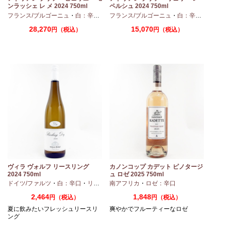
ンラッシェ レ メ 2024 750ml
ペルシュ 2024 750ml
フランス/ブルゴーニュ
・
ピノノワール
・
白：辛口
・
シャルドネ
フランス/ブルゴーニュ
・
白：辛口
・
シャ
28,270
15,070
円（税込）
円（税込）
ヴィラ ヴォルフ リースリング
カノンコップ カデット ピノタージ
2024 750ml
ュ ロゼ 2025 750ml
ドイツ/ファルツ
・
白：辛口
・
リースリング
南アフリカ
・
ロゼ：辛口
2,464
1,848
円（税込）
円（税込）
夏に飲みたいフレッシュリースリ
爽やかでフルーティーなロゼ
ング