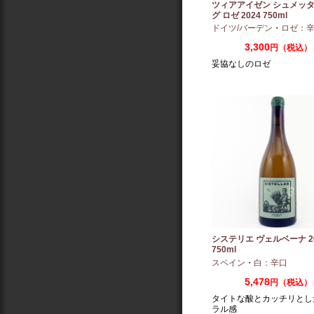
ツィアアイゼン シュメッ
グ ロゼ 2024 750ml
ドイツ/バーデン
・
ロゼ：
3,300
円（税込）
妥協なしのロゼ
システリエ ヴェルベーナ 20
750ml
スペイン
・
白：辛口
5,478
円（税込）
タイトな酸とカッチリとし
ラル感