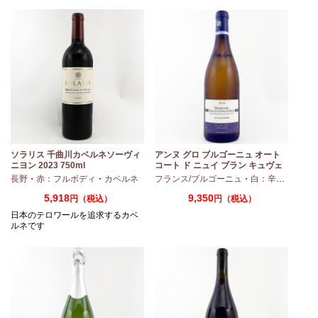
ソラリス 千曲川カベルネソーヴィ
アンヌ グロ ブルゴーニュ オート
ニヨン 2023 750ml
コート ド ニュイ ブラン キュヴェ
マリーヌ 2024 750ml
長野
・
赤：フルボディ
・
カベルネ
フランス/ブルゴーニュ
・
白：辛口
・
シャ
5,918
9,350
円（税込）
円（税込）
日本のテロワールを追求するカベ
ルネです