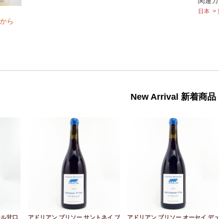
関連カ
日本
から
New Arrival 新着商品
ール甘口
アドリアン ブリソー サントネイ プ
アドリアン ブリソー オーセイ デ