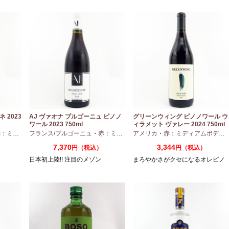
 2023
AJ ヴァオナ ブルゴーニュ ピノノ
グリーンウィング ピノノワール ウ
ワール 2023 750ml
ィラメット ヴァレー 2024 750ml
ディアムボディ
フランス/ブルゴーニュ
・
ピノノワール
・
赤：ミディアムボディ
アメリカ
・
・
赤：ミディアムボディ
ピノノワール
7,370
3,344
）
円（税込）
円（税込）
日本初上陸!! 注目のメゾン
まろやかさがクセになるオレピノ