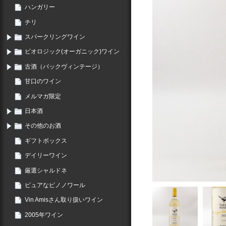
ハンガリー
チリ
スパークリングワイン
ビオロジック(オーガニック)ワイン
古酒（バックヴィンテージ）
甘口のワイン
メルマガ限定
日本酒
その他のお酒
ギフトボックス
デイリーワイン
厳選シャルドネ
ピュアなピノノワール
Vin Amisさん取り扱いワイン
2005年ワイン