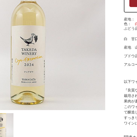
産地
色
ぶどう
白 甘
産地 
ブドウ
アルコー
以下ワ
『良質
栽培さ
果肉が
このワ
て醸造
すっき
ワイン