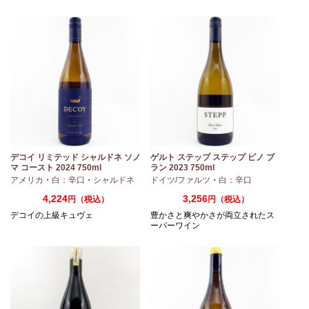
デコイ リミテッド シャルドネ ソノ
ゲルト ステップ ステップ ピノ ブ
マ コースト 2024 750ml
ラン 2023 750ml
・
ピノノワール
アメリカ
・
白：辛口
・
シャルドネ
ドイツ/ファルツ
・
白：辛口
4,224
3,256
円（税込）
円（税込）
デコイの上級キュヴェ
豊かさと爽やかさが両立されたス
ーパーワイン