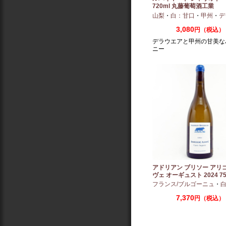
720ml 丸藤葡萄酒工業
山梨
・
白：甘口
・
甲州
・
デラ
3,080
円（税込）
デラウエアと甲州の甘美な
ニー
アドリアン ブリソー アリ
ヴェ オーギュスト 2024 75
フランス/ブルゴーニュ
・
白
7,370
円（税込）