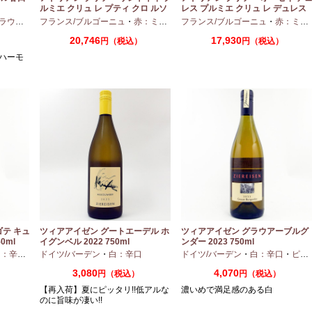
ルミエ クリュ レ プティ クロ ルソ
レス プルミエ クリュ レ デュレス
ー 2024 750ml
2024 750ml
ウエア
フランス/ブルゴーニュ
・
赤：ミディアムボディ
フランス/ブルゴーニュ
・
ピノノワール
・
赤：ミディアムボディ
20,746
17,930
円（税込）
円（税込）
ハーモ
ゴテ キュ
ツィアアイゼン グートエーデル ホ
ツィアアイゼン グラウアーブルグ
0ml
イグンベル 2022 750ml
ンダー 2023 750ml
：辛口
・
アリゴテ
ドイツ/バーデン
・
白：辛口
ドイツ/バーデン
・
白：辛口
・
ピノグリ
3,080
4,070
円（税込）
円（税込）
【再入荷】夏にピッタリ!!低アルな
濃いめで満足感のある白
のに旨味が凄い!!