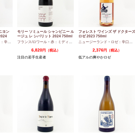
ニヨン
モリー ソミュール シャンピニー ル
フォレスト ワインズ ザ ドクター
024
ージュ レ シバリット 2024 750ml
ロゼ 2023 750ml
：辛口
・
シャルドネ
フランス/ロワール
・
赤：ミディアムボディ
ニュージーランド
・
カベルネフラン
・
ロゼ：辛口
・
6,820
2,376
円（税込）
円（税込）
注目の若手生産者
低アルの爽やかロゼ