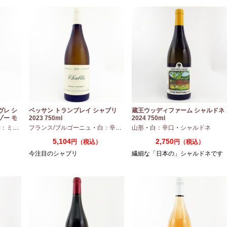
ヴレ シ
ベッサン トランブレイ シャブリ
蔵王ウッディファーム シャルドネ
ゾー モ
2023 750ml
2024 750ml
ディアムボディ
フランス/ブルゴーニュ
・
ピノノワール
・
白：辛口
・
シャルドネ
山形
・
白：辛口
・
シャルドネ
5,104
2,750
）
円（税込）
円（税込）
今注目のシャブリ
繊細な「日本の」シャルドネです