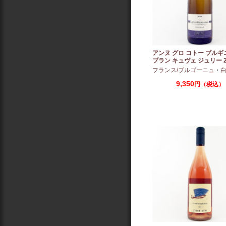
アンヌ グロ コトー ブルギ
ブラン キュヴェ ジュリー 2
フランス/ブルゴーニュ
・
白
9,350
円（税込）