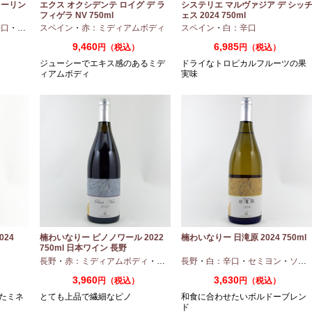
ターリン
エクス オクシデンテ ロイグ デ ラ
システリエ マルヴァジア デ シッ
フィゲラ NV 750ml
ェス 2024 750ml
（2022/2023）
辛口
・
ピノノワール
スペイン
・
赤：ミディアムボディ
スペイン
・
白：辛口
9,460
6,985
円（税込）
円（税込）
ジューシーでエキス感のあるミデ
ドライなトロピカルフルーツの果
ィアムボディ
実味
24
楠わいなりー ピノノワール 2022
楠わいなりー 日滝原 2024 750ml
750ml 日本ワイン 長野
長野
・
赤：ミディアムボディ
・
ピノノワール
長野
・
白：辛口
・
セミヨン
・
ソーヴィニオンブラン
3,960
3,630
円（税込）
円（税込）
たミネ
とても上品で繊細なピノ
和食に合わせたいボルドーブレン
ド