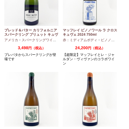
ズ
ブレッド＆バター カリフォルニア
マッフレイ ピノノワール ラ クロス
スパークリング ブリュット キュヴ
キュヴェ 2024 750ml
ェ NV 750ml
ピノノワール
アメリカ
・
スパークリングワイン
・
シャルドネ
赤：ミディアムボディ
・
ピノノワール
3,498
24,200
円（税込）
円（税込）
ブレバタからスパークリングが登
【超限定】マッフレイとレ・ジャ
場です
ルダン・ヴィヴァンのコラボワイ
ン