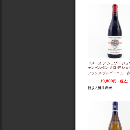
ドメーヌ デ シェゾー ジュ
ャンベルタン クロ デ シェ
ノポール 2023 750ml
フランス/ブルゴーニュ
・
赤：ミ
19,800
円（税込
新規入港生産者