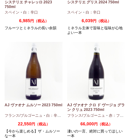
チ
システリエ チャレッロ 2023
システリエ グリス 2024 750ml
750ml
スペイン
・
白：辛口
スペイン
・
白：辛口
6,985
6,039
円（税込）
円（税込）
フルーツとミネラルの長い余韻
ミネラル主体で旨味と塩味が心地
よい一本
AJ ヴァオナ ムルソー 2023 750ml
AJ ヴァオナ クロ ド ヴージョ グラ
ン クリュ 2023 750ml
フランス/ブルゴーニュ
・
白：辛口
・
シャルドネ
フランス/ブルゴーニュ
・
赤：フルボディ
22,550
66,000
円（税込）
円（税込）
【今から楽しめる】ザ・ムルソー
凄いの一言、絶対に買ってほしい
な一本
一本