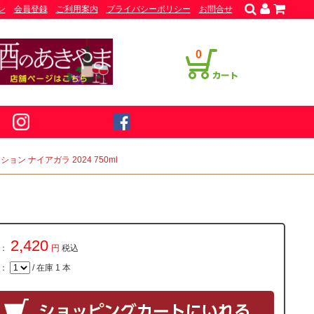
ン
会員登録
ご利用案内
プライバシーポリシー
お問合せ
0
ン ナイアガラ 2024 750ml
2,420
：
円
税込
量：
/ 在庫 1 本