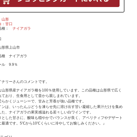
山形
白：甘口
品種
ナイアガラ
口
山形県上山市
品種 ナイアガラ
ル 9.9％
イナリーさんのコメントです。
な山形県産ナイアガラ種を100％使用しています。この品種は山形県で広く
れており、生食用として昔から親しまれています。
柔らかくジューシーで、甘みと芳香が強い品種です。
インは、いったんぶどうを凍らせ先に溶け出す甘い凝縮した果汁だけを集め
した、ナイアガラの果実感溢れる若々しい白ワインです。
りとした甘さに、酸味も穏やかでバランスが良く、アペリティフやデザート
に最適です。5℃から10℃くらいに冷やしてお愉しみください。』