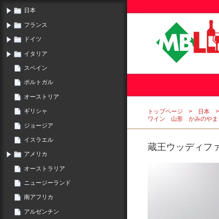
日本
フランス
ドイツ
イタリア
スペイン
ポルトガル
オーストリア
ギリシャ
トップページ
日本
ワイン 山形 かみのやま
ジョージア
イスラエル
蔵王ウッディファ
アメリカ
オーストラリア
ニュージーランド
南アフリカ
アルゼンチン