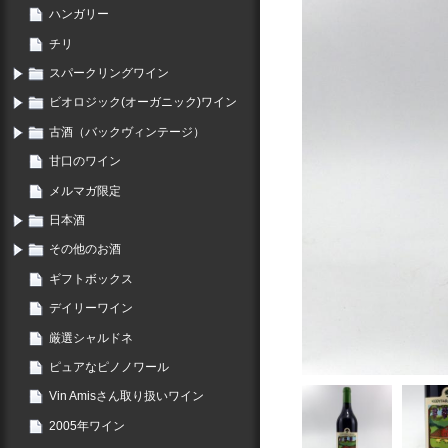
ハンガリー
チリ
スパークリングワイン
ビオロジック(オーガニック)ワイン
古酒（バックヴィンテージ）
甘口のワイン
メルマガ限定
日本酒
その他のお酒
ギフトボックス
デイリーワイン
厳選シャルドネ
ピュアなピノノワール
Vin Amisさん取り扱いワイン
2005年ワイン