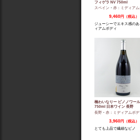
フィゲラ NV 750ml
（2022/2023）
スペイン
・
赤：ミディアム
9,460
円（税込）
ジューシーでエキス感のあ
ィアムボディ
楠わいなりー ピノノワール 
750ml 日本ワイン 長野
長野
・
赤：ミディアムボデ
3,960
円（税込）
とても上品で繊細なピノ