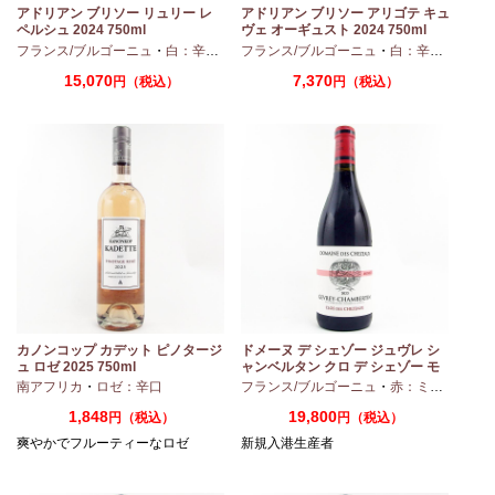
モ
アドリアン ブリソー リュリー レ
アドリアン ブリソー アリゴテ キュ
ペルシュ 2024 750ml
ヴェ オーギュスト 2024 750ml
・
シャルドネ
フランス/ブルゴーニュ
・
白：辛口
・
シャルドネ
フランス/ブルゴーニュ
・
白：辛口
・
アリ
15,070
7,370
円（税込）
円（税込）
カノンコップ カデット ピノタージ
ドメーヌ デ シェゾー ジュヴレ シ
ュ ロゼ 2025 750ml
ャンベルタン クロ デ シェゾー モ
ノポール 2023 750ml
南アフリカ
・
ロゼ：辛口
フランス/ブルゴーニュ
・
赤：ミディアムボディ
1,848
19,800
円（税込）
円（税込）
爽やかでフルーティーなロゼ
新規入港生産者