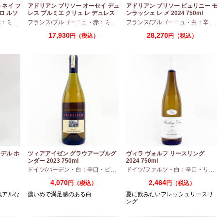
トネイ プ
アドリアン ブリソー オーセイ デュ
アドリアン ブリソー ピュリニー 
ロ ルソ
レス プルミエ クリュ レ デュレス
ンラッシェ レ メ 2024 750ml
2024 750ml
ディアムボディ
フランス/ブルゴーニュ
・
ピノノワール
・
赤：ミディアムボディ
フランス/ブルゴーニュ
・
ピノノワール
・
白：辛口
17,930
28,270
）
円（税込）
円（税込）
デル ホ
ツィアアイゼン グラウアーブルグ
ヴィラ ヴォルフ リースリング
ンダー 2023 750ml
2024 750ml
口
ドイツ/バーデン
・
白：辛口
・
ピノグリ
ドイツ/ファルツ
・
白：辛口
・
リースリング
4,070
2,464
円（税込）
円（税込）
低アルな
濃いめで満足感のある白
夏に飲みたいフレッシュリースリ
ング