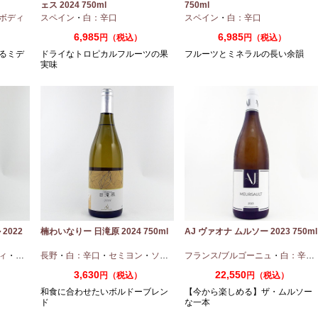
ェス 2024 750ml
750ml
ボディ
スペイン
・
白：辛口
スペイン
・
白：辛口
6,985
6,985
円（税込）
円（税込）
るミデ
ドライなトロピカルフルーツの果
フルーツとミネラルの長い余韻
実味
2022
楠わいなりー 日滝原 2024 750ml
AJ ヴァオナ ムルソー 2023 750ml
ィ
・
ピノノワール
長野
・
白：辛口
・
セミヨン
・
ソーヴィニオンブラン
フランス/ブルゴーニュ
・
白：辛口
3,630
22,550
円（税込）
円（税込）
和食に合わせたいボルドーブレン
【今から楽しめる】ザ・ムルソー
ド
な一本