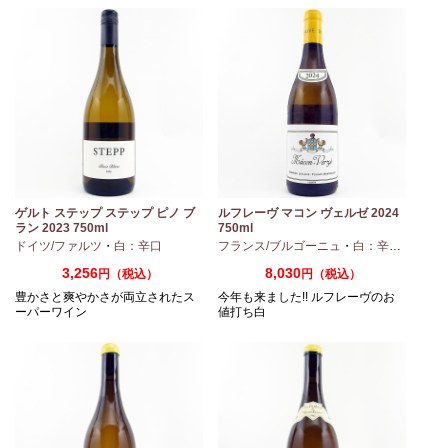
ノ
ゲルト ステップ ステップ ピノ ブ
ルフレーヴ マコン ヴェルゼ 2024
ラン 2023 750ml
750ml
ドイツ/ファルツ
・
白：辛口
フランス/ブルゴーニュ
・
白：辛口
・
シャ
3,256
8,030
円（税込）
円（税込）
豊かさと爽やかさが両立されたス
今年も来ました!! ルフレーヴのお
ーパーワイン
値打ち白