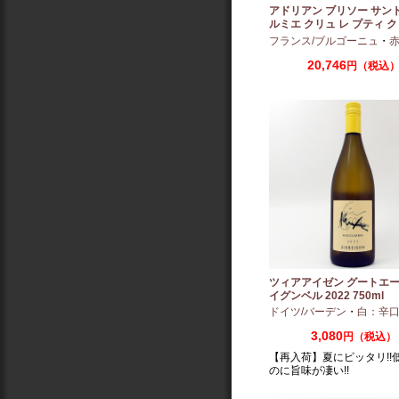
アドリアン ブリソー サン
ルミエ クリュ レ プティ ク
ー 2024 750ml
フランス/ブルゴーニュ
・
赤：ミ
20,746
円（税込
ツィアアイゼン グートエー
イグンベル 2022 750ml
ドイツ/バーデン
・
白：辛
3,080
円（税込）
【再入荷】夏にピッタリ!!
のに旨味が凄い!!