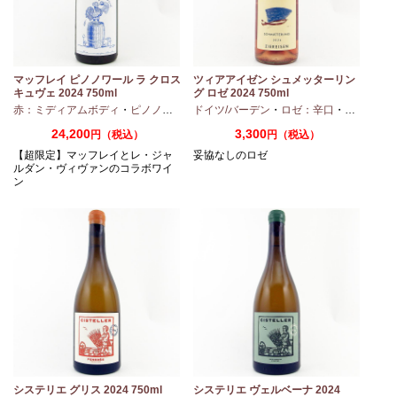
マッフレイ ピノノワール ラ クロス
ツィアアイゼン シュメッターリン
キュヴェ 2024 750ml
グ ロゼ 2024 750ml
・
シャルドネ
赤：ミディアムボディ
・
ピノノワール
ドイツ/バーデン
・
ロゼ：辛口
・
ピノノワ
24,200
3,300
円（税込）
円（税込）
【超限定】マッフレイとレ・ジャ
妥協なしのロゼ
ルダン・ヴィヴァンのコラボワイ
ン
システリエ グリス 2024 750ml
システリエ ヴェルベーナ 2024