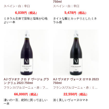
750ml
スペイン
・
白：辛口
スペイン
・
白：辛口
6,039
5,478
円（税込）
円（税込）
ミネラル主体で旨味と塩味が心地
タイトな酸とカッチリとしたミネ
よい一本
ラル感
AJ ヴァオナ クロ ド ヴージョ グラ
AJ ヴァオナ ヴォーヌ ロマネ 2023
ン クリュ 2023 750ml
750ml
・
シャルドネ
フランス/ブルゴーニュ
・
赤：フルボディ
フランス/ブルゴーニュ
・
ピノノワール
・
赤：ミディアムボディ
66,000
22,550
円（税込）
円（税込）
凄いの一言、絶対に買ってほしい
淡く美しいヴォーヌロマネ
一本