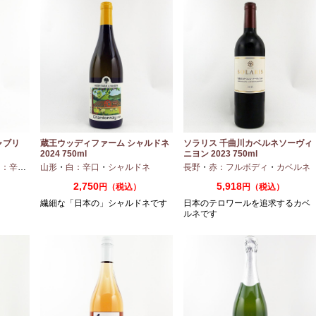
ャブリ
蔵王ウッディファーム シャルドネ
ソラリス 千曲川カベルネソーヴィ
2024 750ml
ニヨン 2023 750ml
：辛口
・
シャルドネ
山形
・
白：辛口
・
シャルドネ
長野
・
赤：フルボディ
・
カベルネ
2,750
5,918
円（税込）
円（税込）
繊細な「日本の」シャルドネです
日本のテロワールを追求するカベ
ルネです