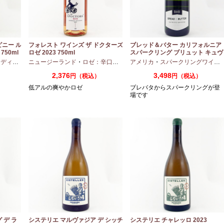
ピニー ル
フォレスト ワインズ ザ ドクターズ
ブレッド＆バター カリフォルニア
750ml
ロゼ 2023 750ml
スパークリング ブリュット キュヴ
ェ NV 750ml
アムボディ
ニュージーランド
・
カベルネフラン
・
ロゼ：辛口
・
ピノノワール
アメリカ
・
スパークリングワイン
2,376
3,498
円（税込）
円（税込）
低アルの爽やかロゼ
ブレバタからスパークリングが登
場です
 デ ラ
システリエ マルヴァジア デ シッチ
システリエ チャレッロ 2023