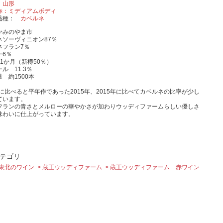
山形
赤：ミディアムボディ
品種
カベルネ
かみのやま市
ネソーヴィニオン87％
ネフラン7％
ー6％
1か月（新樽50％）
ル 11.3％
 約1500本
年に比べると平年作であった2015年、2015年に比べてカベルネの比率が少し
ています。
フランの青さとメルローの華やかさが加わりウッディファームらしい優しさ
味わいに仕上がっています。
テゴリ
東北のワイン
蔵王ウッディファーム
蔵王ウッディファーム 赤ワイン