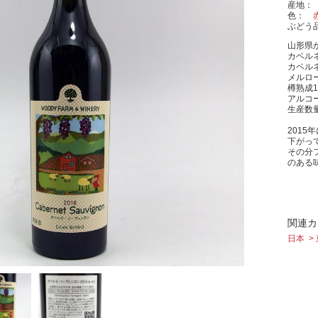
産地
色
ぶどう
山形県
カベル
カベル
メルロ
樽熟成1
アルコー
生産数量
2015
下がっ
その分
のある
関連カ
日本