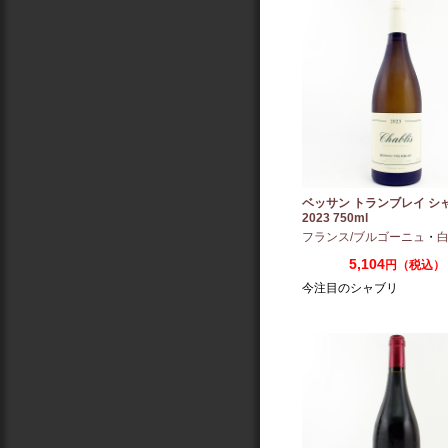
ベッサン トランブレイ シ
2023 750ml
フランス/ブルゴーニュ
・
白
5,104
円（税込）
今注目のシャブリ