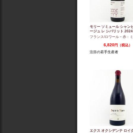
モリー ソミュール シャン
ージュ レ シバリット 2024 
フランス/ロワール
・
赤：ミディ
6,820
円（税込）
注目の若手生産者
エクス オクシデンテ ロイグ