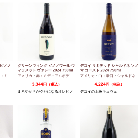
 ピノノ
グリーンウィング ピノノワール ウ
デコイ リミテッド シャルドネ ソ
ィラメット ヴァレー 2024 750ml
マ コースト 2024 750ml
ディアムボディ
アメリカ
・
・
赤：ミディアムボディ
ピノノワール
・
ピノノワール
アメリカ
・
白：辛口
・
シャルドネ
3,344
4,224
円（税込）
円（税込）
まろやかさがクセになるオレピノ
デコイの上級キュヴェ