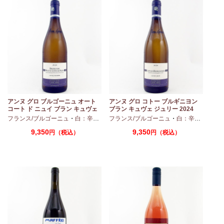
アンヌ グロ ブルゴーニュ オート
アンヌ グロ コトー ブルギニヨン
コート ド ニュイ ブラン キュヴェ
ブラン キュヴェ ジュリー 2024
マリーヌ 2024 750ml
フランス/ブルゴーニュ
・
白：辛口
・
シャルドネ
フランス/ブルゴーニュ
・
白：辛口
・
シャ
9,350
9,350
円（税込）
円（税込）