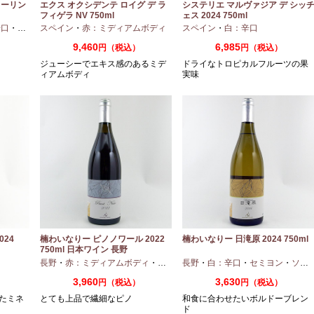
ターリン
エクス オクシデンテ ロイグ デ ラ
システリエ マルヴァジア デ シッ
フィゲラ NV 750ml
ェス 2024 750ml
（2022/2023）
辛口
・
ピノノワール
スペイン
・
赤：ミディアムボディ
スペイン
・
白：辛口
9,460
6,985
円（税込）
円（税込）
ジューシーでエキス感のあるミデ
ドライなトロピカルフルーツの果
ィアムボディ
実味
24
楠わいなりー ピノノワール 2022
楠わいなりー 日滝原 2024 750ml
750ml 日本ワイン 長野
長野
・
赤：ミディアムボディ
・
ピノノワール
長野
・
白：辛口
・
セミヨン
・
ソーヴィニオンブラン
3,960
3,630
円（税込）
円（税込）
たミネ
とても上品で繊細なピノ
和食に合わせたいボルドーブレン
ド