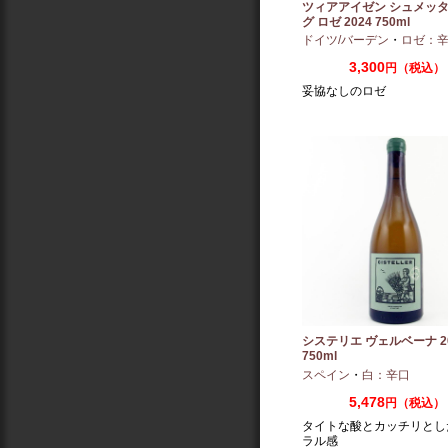
ツィアアイゼン シュメッ
グ ロゼ 2024 750ml
ドイツ/バーデン
・
ロゼ：
3,300
円（税込）
妥協なしのロゼ
システリエ ヴェルベーナ 20
750ml
スペイン
・
白：辛口
5,478
円（税込）
タイトな酸とカッチリとし
ラル感