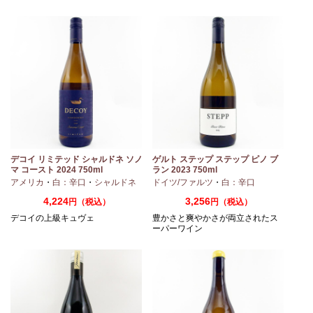
デコイ リミテッド シャルドネ ソノ
ゲルト ステップ ステップ ピノ ブ
マ コースト 2024 750ml
ラン 2023 750ml
・
ピノノワール
アメリカ
・
白：辛口
・
シャルドネ
ドイツ/ファルツ
・
白：辛口
4,224
3,256
円（税込）
円（税込）
デコイの上級キュヴェ
豊かさと爽やかさが両立されたス
ーパーワイン