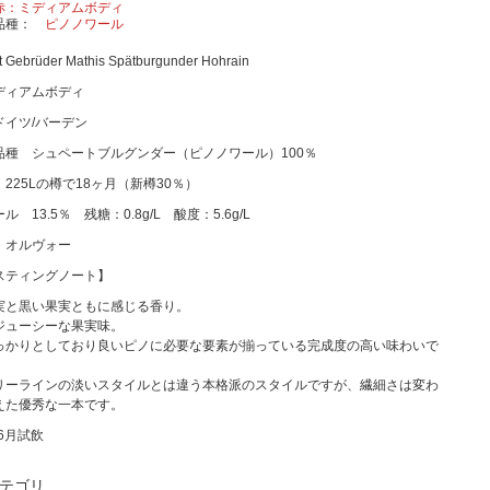
赤：ミディアムボディ
品種
ピノノワール
 Gebrüder Mathis Spätburgunder Hohrain
ディアムボディ
ドイツ/バーデン
品種 シュペートブルグンダー（ピノノワール）100％
225Lの樽で18ヶ月（新樽30％）
ル 13.5％ 残糖：0.8g/L 酸度：5.6g/L
 オルヴォー
スティングノート】
実と黒い果実ともに感じる香り。
ジューシーな果実味。
っかりとしており良いピノに必要な要素が揃っている完成度の高い味わいで
リーラインの淡いスタイルとは違う本格派のスタイルですが、繊細さは変わ
えた優秀な一本です。
年6月試飲
テゴリ