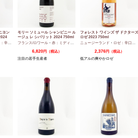
ニヨン
モリー ソミュール シャンピニー ル
フォレスト ワインズ ザ ドクター
024
ージュ レ シバリット 2024 750ml
ロゼ 2023 750ml
：辛口
・
シャルドネ
フランス/ロワール
・
赤：ミディアムボディ
ニュージーランド
・
カベルネフラン
・
ロゼ：辛口
・
6,820
2,376
円（税込）
円（税込）
注目の若手生産者
低アルの爽やかロゼ