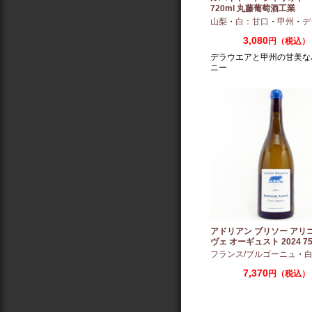
720ml 丸藤葡萄酒工業
山梨
・
白：甘口
・
甲州
・
デラ
3,080
円（税込）
デラウエアと甲州の甘美な
ニー
アドリアン ブリソー アリ
ヴェ オーギュスト 2024 75
フランス/ブルゴーニュ
・
白
7,370
円（税込）