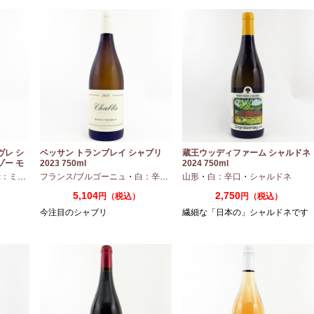
ヴレ シ
ベッサン トランブレイ シャブリ
蔵王ウッディファーム シャルドネ
ゾー モ
2023 750ml
2024 750ml
ディアムボディ
フランス/ブルゴーニュ
・
ピノノワール
・
白：辛口
・
シャルドネ
山形
・
白：辛口
・
シャルドネ
5,104
2,750
）
円（税込）
円（税込）
今注目のシャブリ
繊細な「日本の」シャルドネです