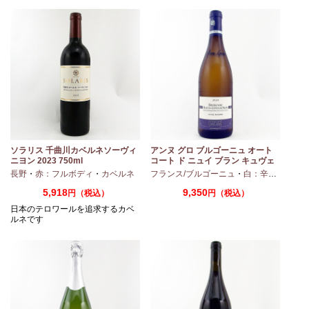
ソラリス 千曲川カベルネソーヴィ
アンヌ グロ ブルゴーニュ オート
ニヨン 2023 750ml
コート ド ニュイ ブラン キュヴェ
マリーヌ 2024 750ml
長野
・
赤：フルボディ
・
カベルネ
フランス/ブルゴーニュ
・
白：辛口
・
シャ
5,918
9,350
円（税込）
円（税込）
日本のテロワールを追求するカベ
ルネです