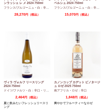
ンラッシェ レ メ 2024 750ml
ペルシュ 2024 750ml
フランス/ブルゴーニュ
・
ピノノワール
・
白：辛口
・
シャルドネ
フランス/ブルゴーニュ
・
白：辛口
・
シャ
28,270
15,070
円（税込）
円（税込）
ヴィラ ヴォルフ リースリング
カノンコップ カデット ピノタージ
2024 750ml
ュ ロゼ 2025 750ml
ドイツ/ファルツ
・
白：辛口
・
リースリング
南アフリカ
・
ロゼ：辛口
2,464
1,848
円（税込）
円（税込）
夏に飲みたいフレッシュリースリ
爽やかでフルーティーなロゼ
ング