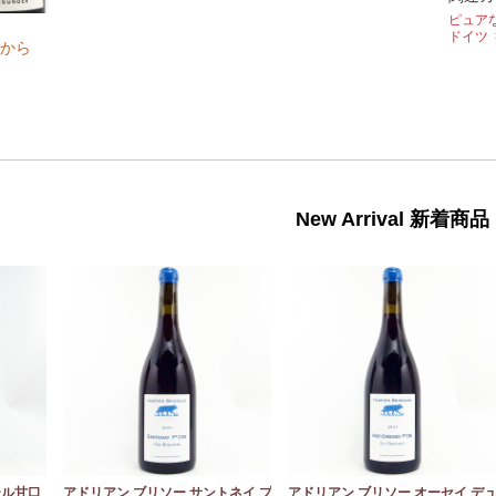
ピュア
ドイツ
から
New Arrival 新着商品
ール甘口
アドリアン ブリソー サントネイ プ
アドリアン ブリソー オーセイ デ