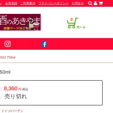
ン
会員登録
ご利用案内
プライバシーポリシー
お問合せ
0
2 750ml
0ml
8,360
：
円
税込
売り切れ
量：
ドイツ/バーデン