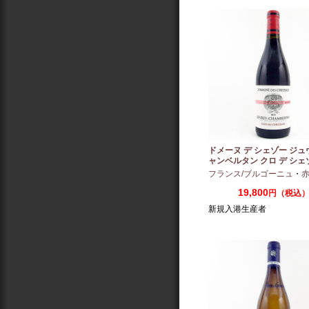
ドメーヌ デ シェゾー ジュ
ャンベルタン クロ デ シェ
ノポール 2023 750ml
フランス/ブルゴーニュ
・
赤：ミ
19,800
円（税込
新規入港生産者