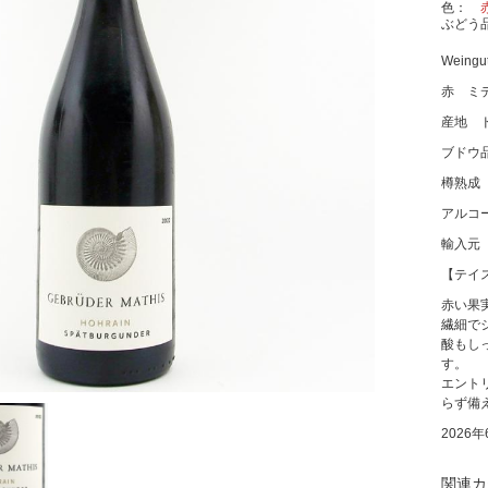
色
ぶどう
Weingut
赤 ミ
産地 
ブドウ
樽熟成 
アルコー
輸入元
【テイ
赤い果
繊細で
酸もし
す。
エント
らず備
2026
関連カ