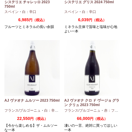
チ
システリエ チャレッロ 2023
システリエ グリス 2024 750ml
750ml
スペイン
・
白：辛口
スペイン
・
白：辛口
6,985
6,039
円（税込）
円（税込）
フルーツとミネラルの長い余韻
ミネラル主体で旨味と塩味が心地
よい一本
AJ ヴァオナ ムルソー 2023 750ml
AJ ヴァオナ クロ ド ヴージョ グラ
ン クリュ 2023 750ml
フランス/ブルゴーニュ
・
白：辛口
・
シャルドネ
フランス/ブルゴーニュ
・
赤：フルボディ
22,550
66,000
円（税込）
円（税込）
【今から楽しめる】ザ・ムルソー
凄いの一言、絶対に買ってほしい
な一本
一本