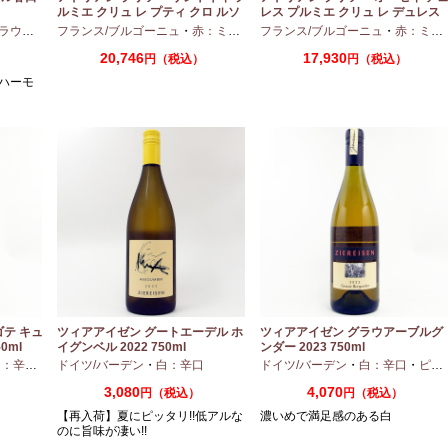
ルミエ クリュ レ プティ クロ ルソ
レス プルミエ クリュ レ デュレス
ー 2024 750ml
2024 750ml
ウエア
フランス/ブルゴーニュ
・
赤：ミディアムボディ
フランス/ブルゴーニュ
・
ピノノワール
・
赤：ミディアムボディ
20,746
17,930
円（税込）
円（税込）
ハーモ
ゴテ キュ
ツィアアイゼン グートエーデル ホ
ツィアアイゼン グラウアーブルグ
0ml
イグンベル 2022 750ml
ンダー 2023 750ml
：辛口
・
アリゴテ
ドイツ/バーデン
・
白：辛口
ドイツ/バーデン
・
白：辛口
・
ピノグリ
3,080
4,070
円（税込）
円（税込）
【再入荷】夏にピッタリ!!低アルな
濃いめで満足感のある白
のに旨味が凄い!!