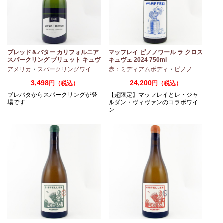
ズ
ブレッド＆バター カリフォルニア
マッフレイ ピノノワール ラ クロス
スパークリング ブリュット キュヴ
キュヴェ 2024 750ml
ェ NV 750ml
ピノノワール
アメリカ
・
スパークリングワイン
・
シャルドネ
赤：ミディアムボディ
・
ピノノワール
3,498
24,200
円（税込）
円（税込）
ブレバタからスパークリングが登
【超限定】マッフレイとレ・ジャ
場です
ルダン・ヴィヴァンのコラボワイ
ン