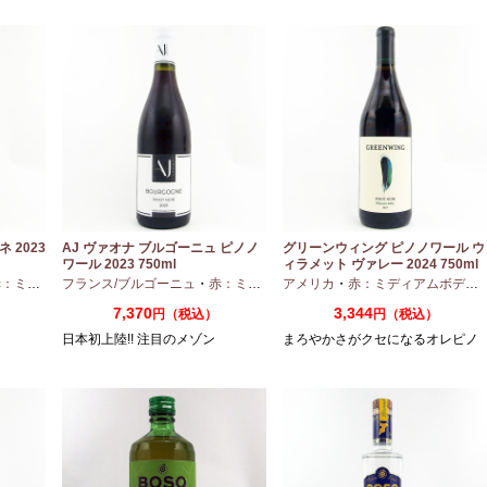
 2023
AJ ヴァオナ ブルゴーニュ ピノノ
グリーンウィング ピノノワール ウ
ワール 2023 750ml
ィラメット ヴァレー 2024 750ml
ディアムボディ
フランス/ブルゴーニュ
・
ピノノワール
・
赤：ミディアムボディ
アメリカ
・
・
赤：ミディアムボディ
ピノノワール
7,370
3,344
）
円（税込）
円（税込）
日本初上陸!! 注目のメゾン
まろやかさがクセになるオレピノ