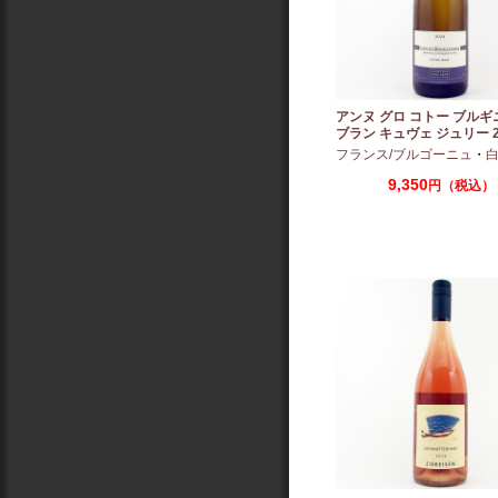
アンヌ グロ コトー ブルギ
ブラン キュヴェ ジュリー 2
フランス/ブルゴーニュ
・
白
9,350
円（税込）