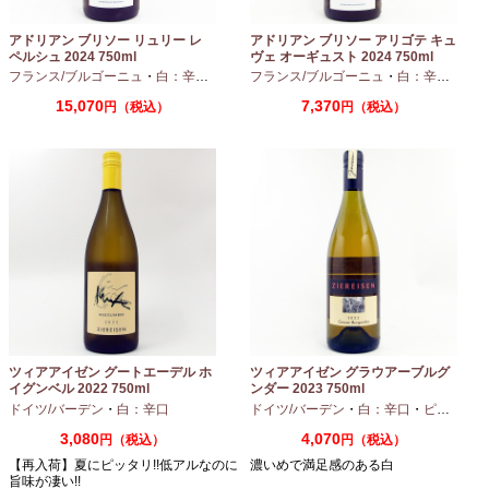
アドリアン ブリソー リュリー レ
アドリアン ブリソー アリゴテ キュ
ペルシュ 2024 750ml
ヴェ オーギュスト 2024 750ml
フランス/ブルゴーニュ
・
白：辛口
・
シャルドネ
フランス/ブルゴーニュ
・
白：辛口
・
アリ
15,070
7,370
円（税込）
円（税込）
ツィアアイゼン グートエーデル ホ
ツィアアイゼン グラウアーブルグ
イグンベル 2022 750ml
ンダー 2023 750ml
ドイツ/バーデン
・
白：辛口
ドイツ/バーデン
・
白：辛口
・
ピノグリ
3,080
4,070
円（税込）
円（税込）
【再入荷】夏にピッタリ!!低アルなのに
濃いめで満足感のある白
旨味が凄い!!