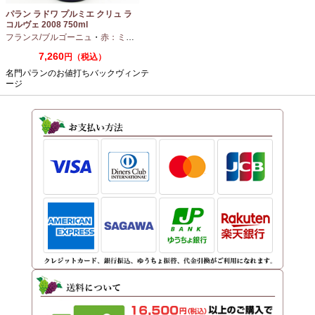
パラン ラドワ プルミエ クリュ ラ
コルヴェ 2008 750ml
フランス/ブルゴーニュ
・
赤：ミディアムボディ
・
ピノノワール
7,260
円（税込）
名門パランのお値打ちバックヴィンテ
ージ