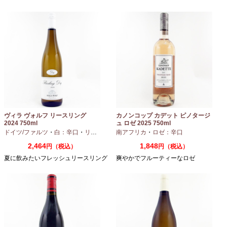
ヴィラ ヴォルフ リースリング
カノンコップ カデット ピノタージ
2024 750ml
ュ ロゼ 2025 750ml
ドイツ/ファルツ
・
白：辛口
・
リースリング
南アフリカ
・
ロゼ：辛口
2,464
1,848
円（税込）
円（税込）
夏に飲みたいフレッシュリースリング
爽やかでフルーティーなロゼ