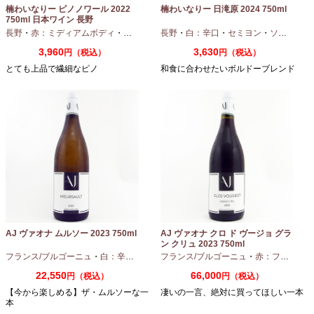
楠わいなりー ピノノワール 2022
楠わいなりー 日滝原 2024 750ml
750ml 日本ワイン 長野
長野
・
赤：ミディアムボディ
・
ピノノワール
長野
・
白：辛口
・
セミヨン
・
ソーヴィニオンブラン
3,960
3,630
円（税込）
円（税込）
とても上品で繊細なピノ
和食に合わせたいボルドーブレンド
AJ ヴァオナ ムルソー 2023 750ml
AJ ヴァオナ クロ ド ヴージョ グラ
ン クリュ 2023 750ml
フランス/ブルゴーニュ
・
白：辛口
・
シャルドネ
フランス/ブルゴーニュ
・
赤：フルボディ
22,550
66,000
円（税込）
円（税込）
【今から楽しめる】ザ・ムルソーな一
凄いの一言、絶対に買ってほしい一本
本