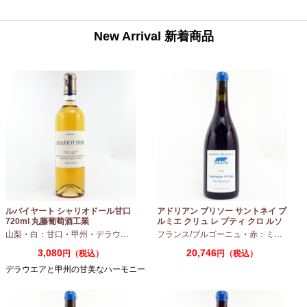
New Arrival 新着商品
ルバイヤート シャリオドール甘口
アドリアン ブリソー サントネイ プ
720ml 丸藤葡萄酒工業
ルミエ クリュ レ プティ クロ ルソ
ー 2024 750ml
山梨
・
白：甘口
・
甲州
・
デラウエア
フランス/ブルゴーニュ
・
赤：ミディアムボディ
3,080
20,746
円（税込）
円（税込）
デラウエアと甲州の甘美なハーモニー