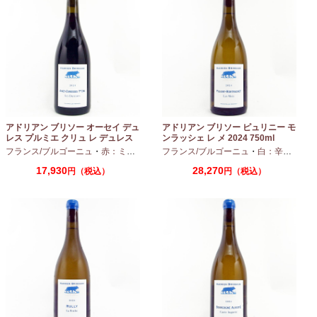
アドリアン ブリソー オーセイ デュ
アドリアン ブリソー ピュリニー モ
レス プルミエ クリュ レ デュレス
ンラッシェ レ メ 2024 750ml
2024 750ml
フランス/ブルゴーニュ
・
赤：ミディアムボディ
フランス/ブルゴーニュ
・
ピノノワール
・
白：辛口
・
シャ
17,930
28,270
円（税込）
円（税込）