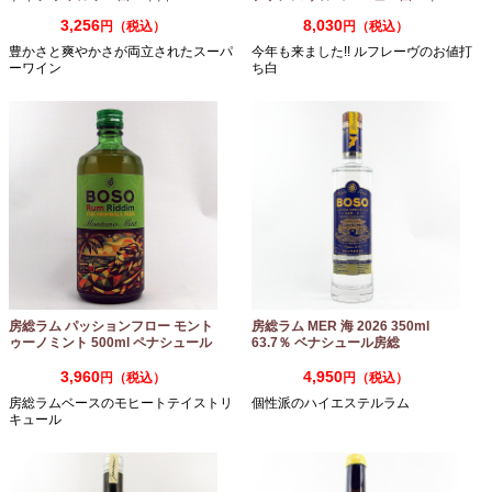
3,256
8,030
円（税込）
円（税込）
豊かさと爽やかさが両立されたスーパ
今年も来ました!! ルフレーヴのお値打
ーワイン
ち白
房総ラム パッションフロー モント
房総ラム MER 海 2026 350ml
ゥーノミント 500ml ペナシュール
63.7％ ベナシュール房総
房総
3,960
4,950
円（税込）
円（税込）
房総ラムベースのモヒートテイストリ
個性派のハイエステルラム
キュール