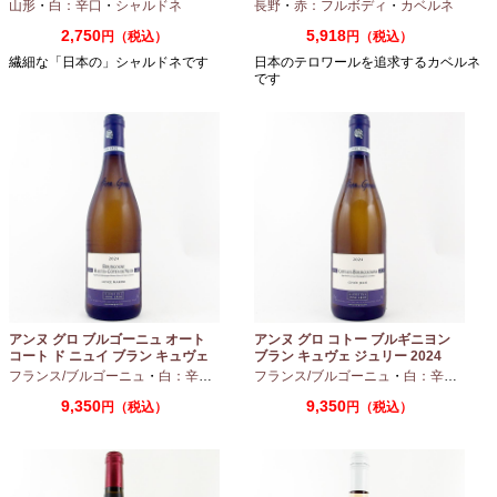
山形
・
白：辛口
・
シャルドネ
長野
・
赤：フルボディ
・
カベルネ
2,750
5,918
円（税込）
円（税込）
繊細な「日本の」シャルドネです
日本のテロワールを追求するカベルネ
です
アンヌ グロ ブルゴーニュ オート
アンヌ グロ コトー ブルギニヨン
コート ド ニュイ ブラン キュヴェ
ブラン キュヴェ ジュリー 2024
マリーヌ 2024 750ml
フランス/ブルゴーニュ
・
白：辛口
・
シャルドネ
フランス/ブルゴーニュ
・
白：辛口
・
シャ
9,350
9,350
円（税込）
円（税込）