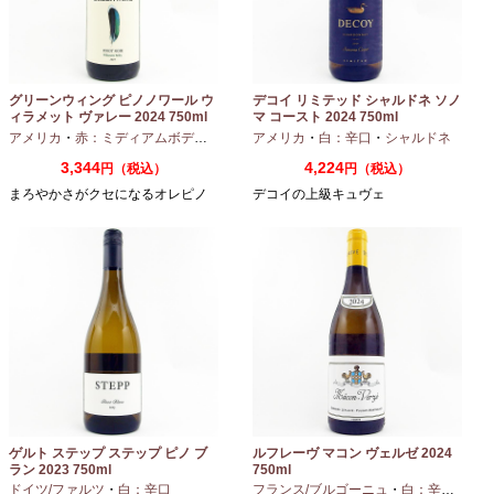
グリーンウィング ピノノワール ウ
デコイ リミテッド シャルドネ ソノ
ィラメット ヴァレー 2024 750ml
マ コースト 2024 750ml
アメリカ
・
赤：ミディアムボディ
・
ピノノワール
アメリカ
・
白：辛口
・
シャルドネ
3,344
4,224
円（税込）
円（税込）
まろやかさがクセになるオレピノ
デコイの上級キュヴェ
ゲルト ステップ ステップ ピノ ブ
ルフレーヴ マコン ヴェルゼ 2024
ラン 2023 750ml
750ml
ドイツ/ファルツ
・
白：辛口
フランス/ブルゴーニュ
・
白：辛口
・
シャ