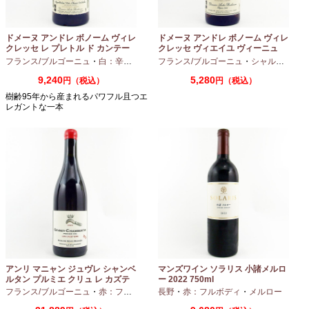
ドメーヌ アンドレ ボノーム ヴィレ
ドメーヌ アンドレ ボノーム ヴィレ
クレッセ レ プレトル ド カンテー
クレッセ ヴィエイユ ヴィーニュ
ヌ 2023 750ml
2024 750ml
フランス/ブルゴーニュ
・
白：辛口
・
シャルドネ
フランス/ブルゴーニュ
・
シャルドネ
9,240
5,280
円（税込）
円（税込）
樹齢95年から産まれるパワフル且つエ
レガントな一本
アンリ マニャン ジュヴレ シャンベ
マンズワイン ソラリス 小諸メルロ
ルタン プルミエ クリュ レ カズテ
ー 2022 750ml
ィエ エルバージュ 24 モワ 2023
フランス/ブルゴーニュ
・
赤：フルボディ
・
長野
ピノノワール
・
赤：フルボディ
・
メルロー
750ml