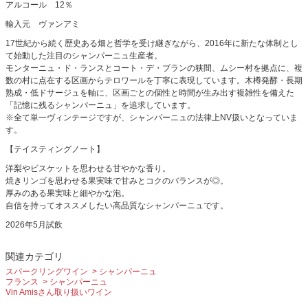
アルコール 12％
輸入元 ヴァンアミ
17世紀から続く歴史ある畑と哲学を受け継ぎながら、2016年に新たな体制とし
て始動した注目のシャンパーニュ生産者。
モンターニュ・ド・ランスとコート・デ・ブランの狭間、ムシー村を拠点に、複
数の村に点在する区画からテロワールを丁寧に表現しています。木樽発酵・長期
熟成・低ドサージュを軸に、区画ごとの個性と時間が生み出す複雑性を備えた
「記憶に残るシャンパーニュ」を追求しています。
※全て単一ヴィンテージですが、シャンパーニュの法律上NV扱いとなっていま
す。
【テイスティングノート】
洋梨やビスケットを思わせる甘やかな香り。
焼きリンゴを思わせる果実味で甘みとコクのバランスが◎。
厚みのある果実味と細やかな泡。
自信を持ってオススメしたい高品質なシャンパーニュです。
2026年5月試飲
関連カテゴリ
スパークリングワイン
シャンパーニュ
フランス
シャンパーニュ
Vin Amisさん取り扱いワイン