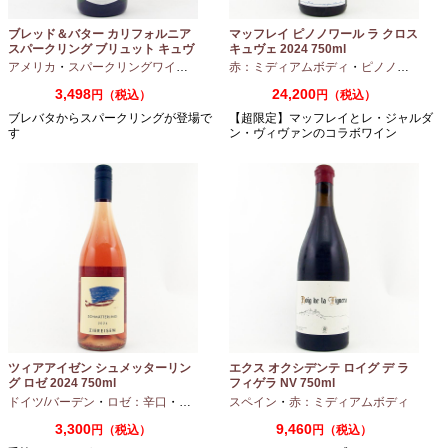
ブレッド＆バター カリフォルニア
マッフレイ ピノノワール ラ クロス
スパークリング ブリュット キュヴ
キュヴェ 2024 750ml
ェ NV 750ml
アメリカ
・
スパークリングワイン
・
シャルドネ
赤：ミディアムボディ
・
ピノノワール
3,498
24,200
円（税込）
円（税込）
ブレバタからスパークリングが登場で
【超限定】マッフレイとレ・ジャルダ
す
ン・ヴィヴァンのコラボワイン
ツィアアイゼン シュメッターリン
エクス オクシデンテ ロイグ デ ラ
グ ロゼ 2024 750ml
フィゲラ NV 750ml
（2022/2023）
ドイツ/バーデン
・
ロゼ：辛口
・
ピノノワール
スペイン
・
赤：ミディアムボディ
3,300
9,460
円（税込）
円（税込）