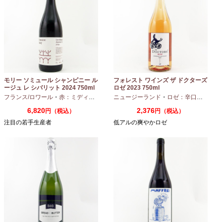
モリー ソミュール シャンピニー ル
フォレスト ワインズ ザ ドクターズ
ージュ レ シバリット 2024 750ml
ロゼ 2023 750ml
フランス/ロワール
・
赤：ミディアムボディ
ニュージーランド
・
カベルネフラン
・
ロゼ：辛口
・
ピノノ
6,820
2,376
円（税込）
円（税込）
注目の若手生産者
低アルの爽やかロゼ