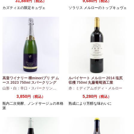
31,889
9,680
円（税込）
円（税込）
カズティエの限定キュヴェ
ソラリス メルローのトップキュヴェ
高畠ワイナリー 穣minoriプリ デ ム
ルバイヤート メルロー 2014 塩尻
ース 2023 750ml スパークリング
収穫 750ml 丸藤葡萄酒工業
ワイン
山形
・
白：辛口
・
スパークリングワイン
・
赤：ミディアムボディ
シャルドネ
・
メルロー
3,850
5,280
円（税込）
円（税込）
瓶内二次発酵、ノンドサージュの本格
熟成により芳醇な味わいに
派