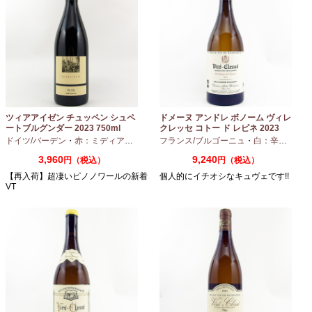
ツィアアイゼン チュッペン シュペ
ドメーヌ アンドレ ボノーム ヴィレ
ートブルグンダー 2023 750ml
クレッセ コトー ド レピネ 2023
750ml
ドイツ/バーデン
・
赤：ミディアムボディ
・
フランス/ブルゴーニュ
ピノノワール
・
白：辛口
・
シャ
3,960
9,240
円（税込）
円（税込）
【再入荷】超凄いピノノワールの新着
個人的にイチオシなキュヴェです!!
VT