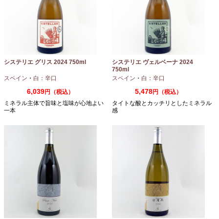
システリエ グリス 2024 750ml
システリエ ヴェルベーナ 2024
750ml
スペイン
・
白：辛口
スペイン
・
白：辛口
6,039
5,478
円（税込）
円（税込）
ミネラル主体で旨味と塩味が心地よい
タイトな酸とカッチリとしたミネラル
一本
感