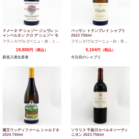
ドメーヌ デ シェゾー ジュヴレ シ
ベッサン トランブレイ シャブリ
ャンベルタン クロ デ シェゾー モ
2023 750ml
ノポール 2023 750ml
フランス/ブルゴーニュ
・
赤：ミディアムボディ
フランス/ブルゴーニュ
・
ピノノワール
・
白：辛口
・
シャ
19,800
5,104
円（税込）
円（税込）
新規入港生産者
今注目のシャブリ
蔵王ウッディファーム シャルドネ
ソラリス 千曲川カベルネソーヴィ
2024 750ml
ニヨン 2023 750ml