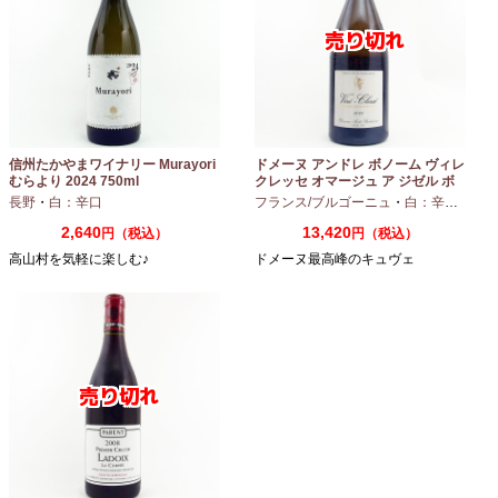
信州たかやまワイナリー Murayori
ドメーヌ アンドレ ボノーム ヴィレ
むらより 2024 750ml
クレッセ オマージュ ア ジゼル ボ
ノーム 2023 750ml
長野
・
白：辛口
フランス/ブルゴーニュ
・
白：辛口
・
シャ
2,640
13,420
円（税込）
円（税込）
高山村を気軽に楽しむ♪
ドメーヌ最高峰のキュヴェ