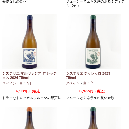
妥協なしのロゼ
ジューシーでエキス感のあるミディア
ムボディ
システリエ マルヴァジア デ シッチ
システリエ チャレッロ 2023
ェス 2024 750ml
750ml
スペイン
・
白：辛口
スペイン
・
白：辛口
6,985
6,985
円（税込）
円（税込）
ドライなトロピカルフルーツの果実味
フルーツとミネラルの長い余韻