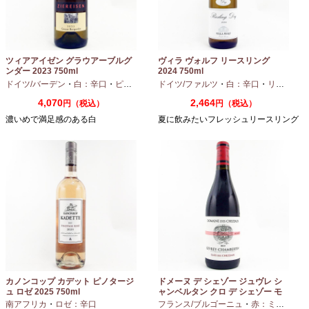
ツィアアイゼン グラウアーブルグ
ヴィラ ヴォルフ リースリング
ンダー 2023 750ml
2024 750ml
ドイツ/バーデン
・
白：辛口
・
ピノグリ
ドイツ/ファルツ
・
白：辛口
・
リースリング
4,070
2,464
円（税込）
円（税込）
濃いめで満足感のある白
夏に飲みたいフレッシュリースリング
カノンコップ カデット ピノタージ
ドメーヌ デ シェゾー ジュヴレ シ
ュ ロゼ 2025 750ml
ャンベルタン クロ デ シェゾー モ
ノポール 2023 750ml
南アフリカ
・
ロゼ：辛口
フランス/ブルゴーニュ
・
赤：ミディアムボディ