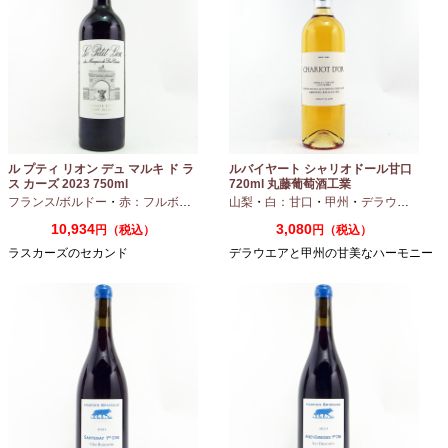
ル プティ リオン デュ マルキ ド ラ
ルバイヤート シャリオドール甘口
ス カーズ 2023 750ml
720ml 丸藤葡萄酒工業
フランス/ボルドー
・
赤：フルボディ
山梨
・
白：甘口
・
甲州
・
デラウエア
10,934
3,080
円（税込）
円（税込）
ラスカーズのセカンド
デラウエアと甲州の甘美なハーモニー