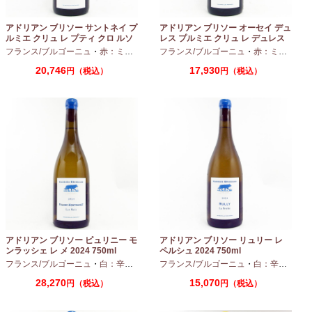
アドリアン ブリソー サントネイ プ
アドリアン ブリソー オーセイ デュ
ルミエ クリュ レ プティ クロ ルソ
レス プルミエ クリュ レ デュレス
ー 2024 750ml
2024 750ml
フランス/ブルゴーニュ
・
赤：ミディアムボディ
フランス/ブルゴーニュ
・
ピノノワール
・
赤：ミディアムボディ
20,746
17,930
円（税込）
円（税込）
アドリアン ブリソー ピュリニー モ
アドリアン ブリソー リュリー レ
ンラッシェ レ メ 2024 750ml
ペルシュ 2024 750ml
フランス/ブルゴーニュ
・
白：辛口
・
シャルドネ
フランス/ブルゴーニュ
・
白：辛口
・
シャ
28,270
15,070
円（税込）
円（税込）