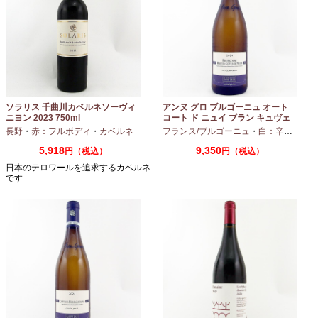
ソラリス 千曲川カベルネソーヴィ
アンヌ グロ ブルゴーニュ オート
ニヨン 2023 750ml
コート ド ニュイ ブラン キュヴェ
マリーヌ 2024 750ml
長野
・
赤：フルボディ
・
カベルネ
フランス/ブルゴーニュ
・
白：辛口
・
シャ
5,918
9,350
円（税込）
円（税込）
日本のテロワールを追求するカベルネ
です