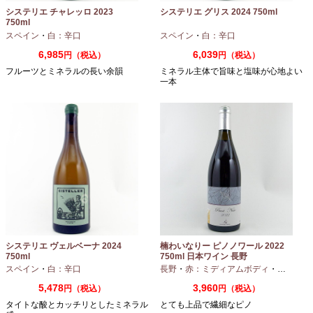
システリエ チャレッロ 2023
システリエ グリス 2024 750ml
750ml
スペイン
・
白：辛口
スペイン
・
白：辛口
6,985
6,039
円（税込）
円（税込）
フルーツとミネラルの長い余韻
ミネラル主体で旨味と塩味が心地よい
一本
システリエ ヴェルベーナ 2024
楠わいなりー ピノノワール 2022
750ml
750ml 日本ワイン 長野
スペイン
・
白：辛口
長野
・
赤：ミディアムボディ
・
ピノノワ
5,478
3,960
円（税込）
円（税込）
タイトな酸とカッチリとしたミネラル
とても上品で繊細なピノ