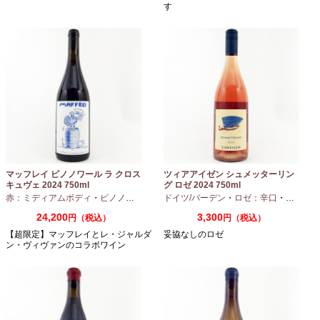
す
マッフレイ ピノノワール ラ クロス
ツィアアイゼン シュメッターリン
キュヴェ 2024 750ml
グ ロゼ 2024 750ml
赤：ミディアムボディ
・
ピノノワール
ドイツ/バーデン
・
ロゼ：辛口
・
ピノノワ
24,200
3,300
円（税込）
円（税込）
【超限定】マッフレイとレ・ジャルダ
妥協なしのロゼ
ン・ヴィヴァンのコラボワイン