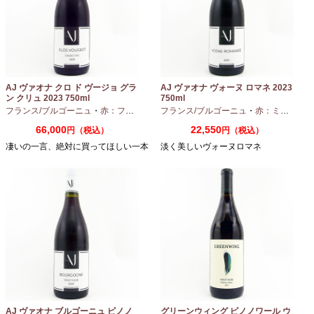
AJ ヴァオナ クロ ド ヴージョ グラ
AJ ヴァオナ ヴォーヌ ロマネ 2023
ン クリュ 2023 750ml
750ml
フランス/ブルゴーニュ
・
赤：フルボディ
・
フランス/ブルゴーニュ
ピノノワール
・
赤：ミディアムボディ
66,000
22,550
円（税込）
円（税込）
凄いの一言、絶対に買ってほしい一本
淡く美しいヴォーヌロマネ
AJ ヴァオナ ブルゴーニュ ピノノ
グリーンウィング ピノノワール ウ