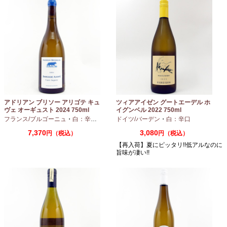
アドリアン ブリソー アリゴテ キュ
ツィアアイゼン グートエーデル ホ
ヴェ オーギュスト 2024 750ml
イグンベル 2022 750ml
フランス/ブルゴーニュ
・
白：辛口
・
アリゴテ
ドイツ/バーデン
・
白：辛口
7,370
3,080
円（税込）
円（税込）
【再入荷】夏にピッタリ!!低アルなのに
旨味が凄い!!