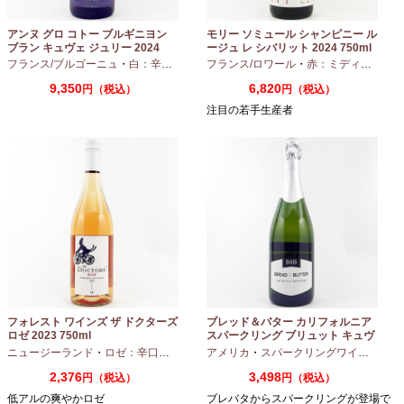
アンヌ グロ コトー ブルギニヨン
モリー ソミュール シャンピニー ル
ブラン キュヴェ ジュリー 2024
ージュ レ シバリット 2024 750ml
フランス/ブルゴーニュ
・
白：辛口
・
シャルドネ
フランス/ロワール
・
赤：ミディアムボディ
9,350
6,820
円（税込）
円（税込）
注目の若手生産者
フォレスト ワインズ ザ ドクターズ
ブレッド＆バター カリフォルニア
ロゼ 2023 750ml
スパークリング ブリュット キュヴ
ェ NV 750ml
ニュージーランド
・
ロゼ：辛口
・
ピノノワール
アメリカ
・
スパークリングワイン
・
シャ
2,376
3,498
円（税込）
円（税込）
低アルの爽やかロゼ
ブレバタからスパークリングが登場で