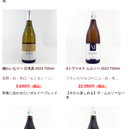
感
楠わいなりー 日滝原 2024 750ml
AJ ヴァオナ ムルソー 2023 750ml
長野
・
白：辛口
・
セミヨン
・
ソーヴィニオンブラン
フランス/ブルゴーニュ
・
白：辛口
・
シャ
3,630
22,550
円（税込）
円（税込）
和食に合わせたいボルドーブレンド
【今から楽しめる】ザ・ムルソーな一
本