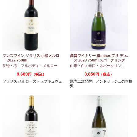
マンズワイン ソラリス 小諸メルロ
高畠ワイナリー 穣minoriプリ デ ム
ー 2022 750ml
ース 2023 750ml スパークリング
ワイン
長野
・
赤：フルボディ
・
メルロー
山形
・
白：辛口
・
スパークリングワイン
9,680
3,850
円（税込）
円（税込）
ソラリス メルローのトップキュヴェ
瓶内二次発酵、ノンドサージュの本格
派