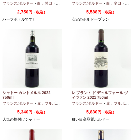
フランス/ボルドー
・
白：甘口
・
セミヨン
・
フランス/ボルドー
ソーヴィニオンブラン
・
白：辛口
・
セミヨン
2,750
5,588
円（税込）
円（税込）
ハーフボトルです♪
安定のボルドーブラン
シャトー カントメルル 2022
レ プラント ド デュルフォール ヴ
750ml
ィヴァン 2021 750ml
フランス/ボルドー
・
赤：フルボディ
・
カベルネ
フランス/ボルドー
・
カベルネフラン
・
赤：フルボディ
・
プティヴェル
5,346
5,830
円（税込）
円（税込）
人気の格付けシャトー
狙い目高品質ボルドー