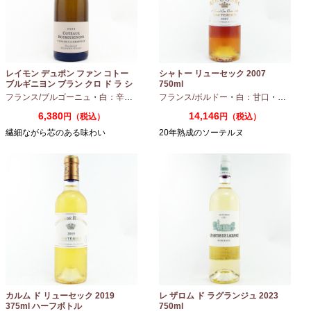
レイモン デュポン ファン コトー
シャトー リューセック 2007
ブルギニヨン ブラン クロ ド ラ シ
750ml
ャペル 2024 750ml
フランス/ブルゴーニュ
・
白：辛口
・
シャルドネ
フランス/ボルドー
・
白：甘口
・
セミヨン
6,380
14,146
円（税込）
円（税込）
繊細ながら芯のある味わい
20年熟成のソーテルヌ
カルム ド リューセック 2019
レ ザロム ド ラグランジュ 2023
375ml ハーフボトル
750ml