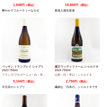
1,848
19,800
円（税込）
円（税込）
爽やかでフルーティーなロゼ
新規入港生産者
ベッサン トランブレイ シャブリ
蔵王ウッディファーム シャルドネ
2023 750ml
2024 750ml
フランス/ブルゴーニュ
・
白：辛口
・
シャルドネ
山形
・
白：辛口
・
シャルドネ
5,104
2,750
円（税込）
円（税込）
今注目のシャブリ
繊細な「日本の」シャルドネです