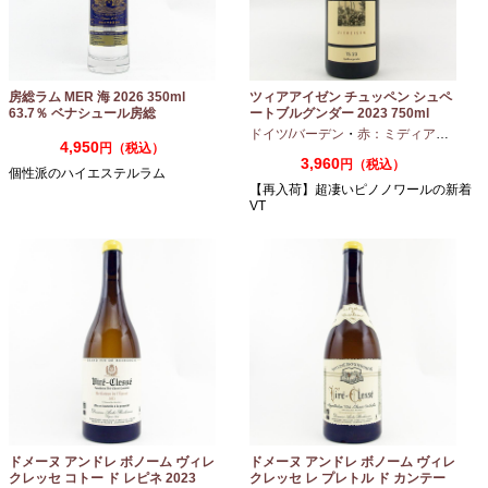
房総ラム MER 海 2026 350ml
ツィアアイゼン チュッペン シュペ
63.7％ ベナシュール房総
ートブルグンダー 2023 750ml
ドイツ/バーデン
・
赤：ミディアムボディ
4,950
円（税込）
3,960
円（税込）
個性派のハイエステルラム
【再入荷】超凄いピノノワールの新着
VT
ドメーヌ アンドレ ボノーム ヴィレ
ドメーヌ アンドレ ボノーム ヴィレ
クレッセ コトー ド レピネ 2023
クレッセ レ プレトル ド カンテー