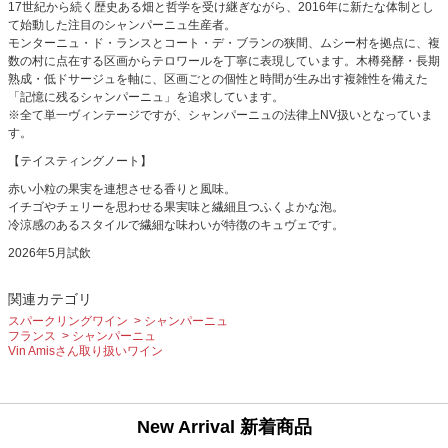
17世紀から続く歴史ある畑と哲学を受け継ぎながら、2016年に新たな体制とし
て始動した注目のシャンパーニュ生産者。
モンターニュ・ド・ランスとコート・デ・ブランの狭間、ムシー村を拠点に、複
数の村に点在する区画からテロワールを丁寧に表現しています。木樽発酵・長期
熟成・低ドサージュを軸に、区画ごとの個性と時間が生み出す複雑性を備えた
「記憶に残るシャンパーニュ」を追求しています。
※全て単一ヴィンテージですが、シャンパーニュの法律上NV扱いとなっていま
す。
【テイスティングノート】
赤い小粒の果実を連想させる香りと風味。
イチゴやチェリーを思わせる果実味と繊細且つふくよかな泡。
冷涼感のあるスタイルで繊細な味わいが特徴のキュヴェです。
2026年5月試飲
関連カテゴリ
スパークリングワイン
シャンパーニュ
フランス
シャンパーニュ
Vin Amisさん取り扱いワイン
New Arrival 新着商品