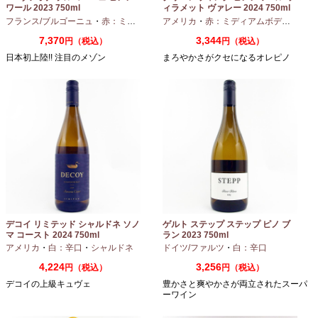
ワール 2023 750ml
ィラメット ヴァレー 2024 750ml
フランス/ブルゴーニュ
・
赤：ミディアムボディ
アメリカ
・
ピノノワール
・
赤：ミディアムボディ
・
ピノ
7,370
3,344
円（税込）
円（税込）
日本初上陸!! 注目のメゾン
まろやかさがクセになるオレピノ
デコイ リミテッド シャルドネ ソノ
ゲルト ステップ ステップ ピノ ブ
マ コースト 2024 750ml
ラン 2023 750ml
アメリカ
・
白：辛口
・
シャルドネ
ドイツ/ファルツ
・
白：辛口
4,224
3,256
円（税込）
円（税込）
デコイの上級キュヴェ
豊かさと爽やかさが両立されたスーパ
ーワイン