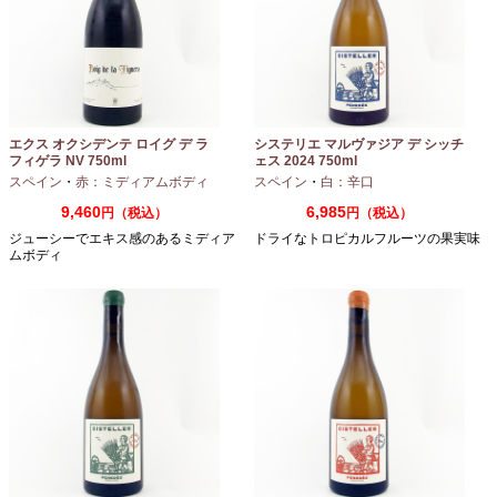
エクス オクシデンテ ロイグ デ ラ
システリエ マルヴァジア デ シッチ
フィゲラ NV 750ml
ェス 2024 750ml
（2022/2023）
スペイン
・
赤：ミディアムボディ
スペイン
・
白：辛口
9,460
6,985
円（税込）
円（税込）
ジューシーでエキス感のあるミディア
ドライなトロピカルフルーツの果実味
ムボディ