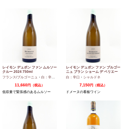
レイモン デュポン ファン ムルソー
レイモン デュポン ファン ブルゴー
クルー 2024 750ml
ニュ ブラン ショーム デ ペリエー
ル 2024 750ml
フランス/ブルゴーニュ
・
白：辛口
・
シャルドネ
白：辛口
・
シャルドネ
11,660
7,150
円（税込）
円（税込）
低収量で緊張感のあるムルソー
ドメーヌの看板ワイン