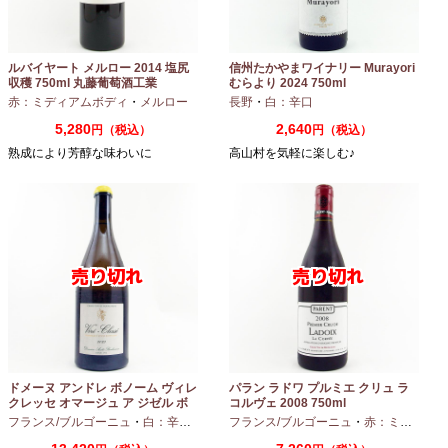
ルバイヤート メルロー 2014 塩尻
信州たかやまワイナリー Murayori
収穫 750ml 丸藤葡萄酒工業
むらより 2024 750ml
赤：ミディアムボディ
・
メルロー
長野
・
白：辛口
5,280
2,640
円（税込）
円（税込）
熟成により芳醇な味わいに
高山村を気軽に楽しむ♪
ドメーヌ アンドレ ボノーム ヴィレ
パラン ラドワ プルミエ クリュ ラ
クレッセ オマージュ ア ジゼル ボ
コルヴェ 2008 750ml
ノーム 2023 750ml
フランス/ブルゴーニュ
・
白：辛口
・
シャルドネ
フランス/ブルゴーニュ
・
赤：ミディアムボディ