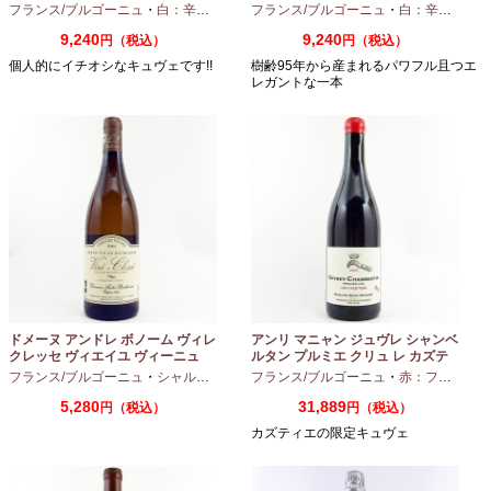
750ml
ヌ 2023 750ml
フランス/ブルゴーニュ
・
白：辛口
・
シャルドネ
フランス/ブルゴーニュ
・
白：辛口
・
シャ
9,240
9,240
円（税込）
円（税込）
個人的にイチオシなキュヴェです!!
樹齢95年から産まれるパワフル且つエ
レガントな一本
ドメーヌ アンドレ ボノーム ヴィレ
アンリ マニャン ジュヴレ シャンベ
クレッセ ヴィエイユ ヴィーニュ
ルタン プルミエ クリュ レ カズテ
2024 750ml
ィエ エルバージュ 24 モワ 2023
フランス/ブルゴーニュ
・
シャルドネ
フランス/ブルゴーニュ
・
赤：フルボディ
750ml
5,280
31,889
円（税込）
円（税込）
カズティエの限定キュヴェ