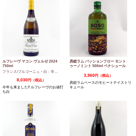
ルフレーヴ マコン ヴェルゼ 2024
房総ラム パッションフロー モント
750ml
ゥーノミント 500ml ペナシュール
房総
フランス/ブルゴーニュ
・
白：辛口
・
シャルドネ
3,960
円（税込）
8,030
円（税込）
房総ラムベースのモヒートテイストリ
今年も来ました!! ルフレーヴのお値打
キュール
ち白