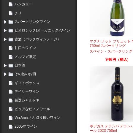
ハンガリー
チリ
スパークリングワイン
ビオロジック(オーガニック)ワイン
古酒（バックヴィンテージ）
マグナ ノット ブリュット 
750ml スパークリング
甘口のワイン
スペイン
・
スパークリング
メルマガ限定
946
円（税込）
日本酒
その他のお酒
ギフトボックス
デイリーワイン
厳選シャルドネ
ピュアなピノノワール
Vin Amisさん取り扱いワイン
ボデガス デランパ デラン
2005年ワイン
ール 2023 750ml