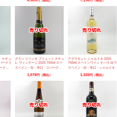
円（税込）
円（税込）
ト ナチュ
グラン リベンサ ブリュット ナチュ
アグラモント シャルドネ 2020
スパークリ
レ ヴィンテージ 2020 750ml スペ
750ml スペインワイン ナバラ 白ワ
イン カバ スパークリング
イン
ングワイン
スペイン
・
白：辛口
・
スパークリングワイン
スペイン
・
・
シャルドネ
白：辛口
・
シャルドネ
1,078
1,320
円（税込）
円（税込）