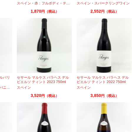
ジック デメテール
スペイン
・
赤：フルボディ
・
テンプラニーリョ
スペイン
・
スパークリングワイン
1,870
2,552
円（税込）
円（税込）
アルバリ
セサール マルケス パラヘス デル
セサール マルケス パラヘス デル
ビエルソ ティント 2023 750ml
ビエルソ ティント 2022 750ml
ニーリョ
スペイン
スペイン
3,520
3,850
円（税込）
円（税込）