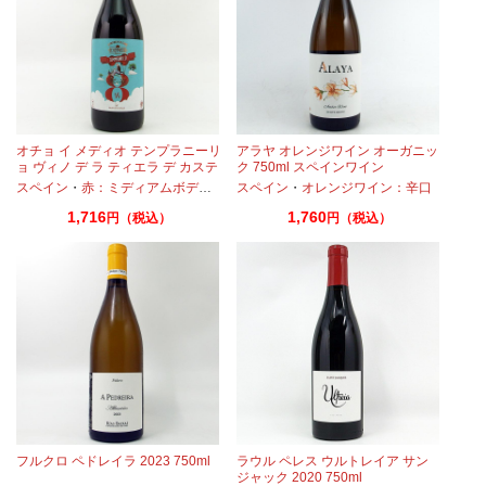
オチョ イ メディオ テンプラニーリ
アラヤ オレンジワイン オーガニッ
ョ ヴィノ デ ラ ティエラ デ カステ
ク 750ml スペインワイン
ィーヤ 2024 750ml
スペイン
・
赤：ミディアムボディ
・
テンプラニーリョ
スペイン
・
オレンジワイン：辛口
1,716
1,760
円（税込）
円（税込）
ュ
フルクロ ペドレイラ 2023 750ml
ラウル ペレス ウルトレイア サン
ジャック 2020 750ml