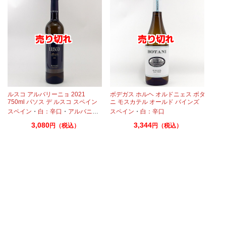
ルスコ アルバリーニョ 2021
ボデガス ホルヘ オルドニェス ボタ
ラ
750ml パソス デ ルスコ スペイン
ニ モスカテル オールド バインズ
2022 750ml
スペイン
・
白：辛口
・
アルバニーリョ
スペイン
・
白：辛口
3,080
3,344
円（税込）
円（税込）