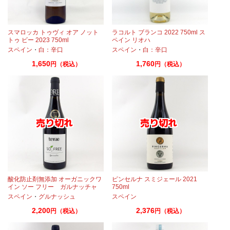
スマロッカ トゥヴィ オア ノット
ラコルト ブランコ 2022 750ml ス
・
トゥ ビー 2023 750ml
ペイン リオハ
・
ガルナッチャ
スペイン
・
白：辛口
・
テンプラニーリョ
スペイン
・
白：辛口
1,650
1,760
円（税込）
円（税込）
酸化防止剤無添加 オーガニックワ
ピンセルナ スミジェール 2021
イン ソー フリー ガルナッチャ
750ml
2022 IGPバホ・アラゴン
スペイン
・
グルナッシュ
スペイン
2,200
2,376
円（税込）
円（税込）