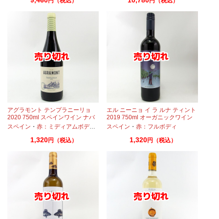
円（税込）
円（税込）
アグラモント テンプラニーリョ
エル ニーニョ イ ラ ルナ ティント
2020 750ml スペインワイン ナバ
2019 750ml オーガニックワイン
ラ
ビオワイン
スペイン
・
赤：ミディアムボディ
・
テンプラニーリョ
スペイン
・
赤：フルボディ
1,320
1,320
円（税込）
円（税込）