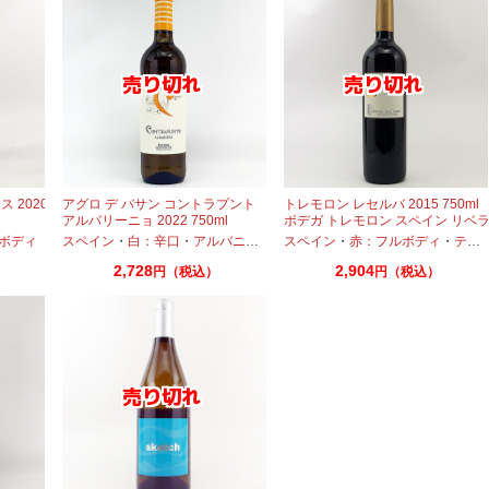
 2020
アグロ デ バサン コントラプント
トレモロン レセルバ 2015 750ml
アルバリーニョ 2022 750ml
ボデガ トレモロン スペイン リベ
デル ドゥエロ
ボディ
スペイン
・
白：辛口
・
アルバニーリョ
スペイン
・
赤：フルボディ
・
テンプラニーリョ
2,728
2,904
円（税込）
円（税込）