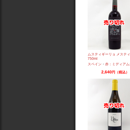
ムスティギーリョ メスティス
750ml
スペイン
・
赤：ミディアム
2,640
円（税込）