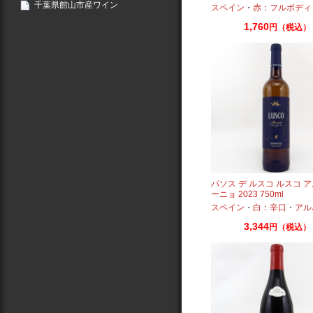
千葉県館山市産ワイン
スペイン
・
赤：フルボディ
1,760
円（税込）
パソス デ ルスコ ルスコ 
ーニョ 2023 750ml
スペイン
・
白：辛口
・
アルバ
3,344
円（税込）