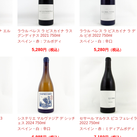
ナ エル
ラウル ペレス ラ ビスカイナ ラス
ラウル ペレス ラ ビスカイナ ラ デ
グンディナス 2021 750ml
ル ビボ 2022 750ml
スペイン
・
赤：フルボディ
スペイン
・
白：辛口
5,280
5,280
円（税込）
円（税込）
3
システリエ マルヴァジア デ シッチ
セサール マルケス ピコ フェレイ
ェス 2024 750ml
2022 750ml
スペイン
・
白：辛口
スペイン
・
赤：ミディアムボディ
6,985
7,150