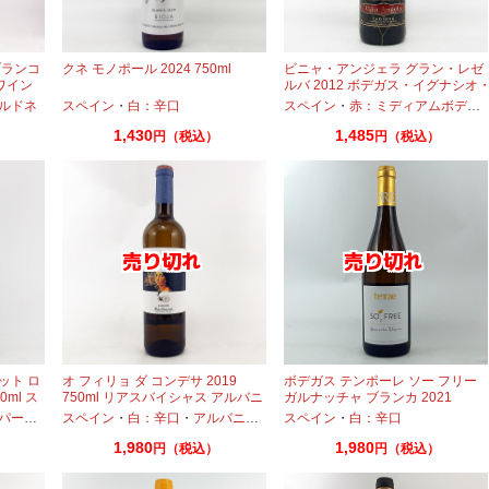
ブランコ
クネ モノポール 2024 750ml
ビニャ・アンジェラ グラン・レゼ
クワイン
ルバ 2012 ボデガス・イグナシオ
マリン 750ml スペインワイン
ルドネ
スペイン
・
白：辛口
スペイン
・
赤：ミディアムボディ
1,430
1,485
円（税込）
円（税込）
ット ロ
オ フィリョ ダ コンデサ 2019
ボデガス テンポーレ ソー フリー
0ml ス
750ml リアスバイシャス アルバニ
ガルナッチャ ブランカ 2021
ーリョ
750ml 酸化防止剤無添加 サンスフ
リングワイン
スペイン
・
・
白：辛口
ピノノワール
・
アルバニーリョ
スペイン
・
白：辛口
ル
1,980
1,980
円（税込）
円（税込）