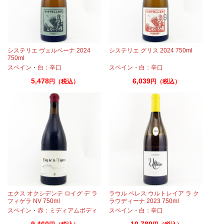
システリエ ヴェルベーナ 2024
システリエ グリス 2024 750ml
750ml
スペイン
・
白：辛口
スペイン
・
白：辛口
5,478
6,039
円（税込）
円（税込）
ラ
エクス オクシデンテ ロイグ デ ラ
ラウル ペレス ウルトレイア ラ ク
フィゲラ NV 750ml
ラウディーナ 2023 750ml
（2022/2023）
スペイン
・
赤：ミディアムボディ
スペイン
・
白：辛口
9,460
10,780