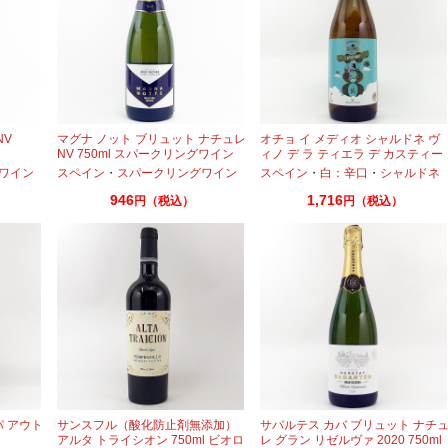
NV
マグナ ノット ブリュット ナチュレ
オチョ イ メディオ シャルドネ ヴ
NV 750ml スパークリングワイン
ィノ デ ラ ティエラ デ カスティー
ヤ 2024 750ml
ワイン
スペイン
・
スパークリングワイン
スペイン
・
白：辛口
・
シャルドネ
946
1,716
円（税込）
円（税込）
パ アウト
サンスフル（酸化防止剤無添加）
サバルテス カバ ブリュット ナチ
アルタ トライシオン 750ml ビオロ
レ グラン リゼルヴァ 2020 750ml