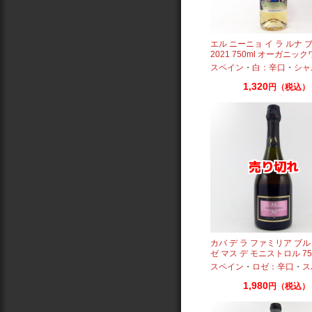
エル ニーニョ イ ラ ルナ 
2021 750ml オーガニッ
ビオロジック
スペイン
・
白：辛口
・
シャ
1,320
円（税込）
カバ デ ラ ファミリア ブル
ゼ マス デ モニストロル 75
ペイン スパークリング
スペイン
・
ロゼ：辛口
・
スパーク
1,980
円（税込）