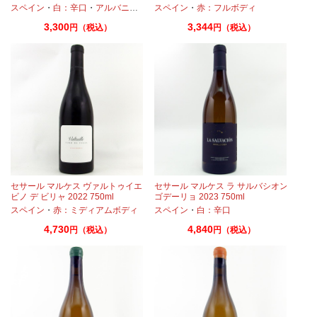
スペイン
・
白：辛口
・
アルバニーリョ
スペイン
・
赤：フルボディ
3,300
3,344
円（税込）
円（税込）
セサール マルケス ヴァルトゥイエ
セサール マルケス ラ サルバシオン
ビノ デ ビリャ 2022 750ml
ゴデーリョ 2023 750ml
スペイン
・
赤：ミディアムボディ
スペイン
・
白：辛口
4,730
4,840
円（税込）
円（税込）