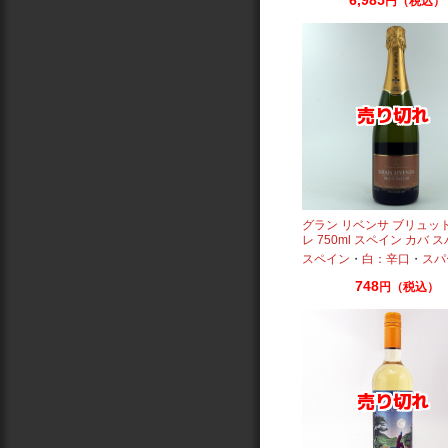
円（税込）
グラン リベンサ ブリュッ
レ 750ml スペイン カバ 
ング 辛口
スペイン
・
白：辛口
・
スパークリ
748
円（税込）