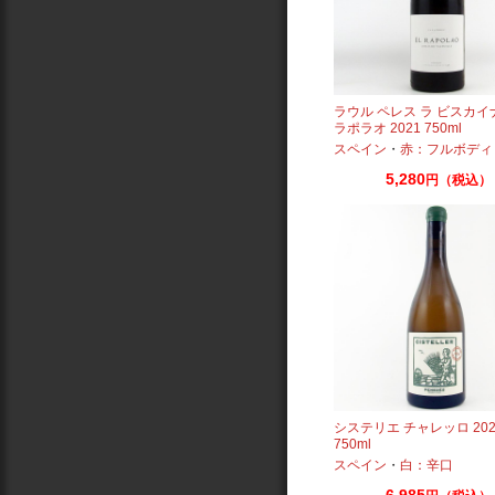
ラウル ペレス ラ ビスカイ
ラポラオ 2021 750ml
スペイン
・
赤：フルボディ
5,280
円（税込）
システリエ チャレッロ 202
750ml
スペイン
・
白：辛口
6,985