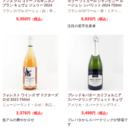
アンヌ グロ コトー ブルギニヨン
モリー ソミュール シャンピニー ル
ブラン キュヴェ ジュリー 2024
ージュ レ シバリット 2024 750ml
フランス/ブルゴーニュ
・
白：辛口
・
シャルドネ
フランス/ロワール
・
赤：ミディアムボディ
9,350
6,820
円（税込）
円（税込）
注目の若手生産者
フォレスト ワインズ ザ ドクターズ
ブレッド＆バター カリフォルニア
ロゼ 2023 750ml
スパークリング ブリュット キュヴ
ェ NV 750ml
ニュージーランド
・
ロゼ：辛口
・
ピノノワール
アメリカ
・
スパークリングワイン
・
シャ
2,376
3,498
円（税込）
円（税込）
低アルの爽やかロゼ
ブレバタからスパークリングが登場で
す