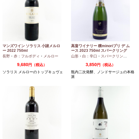
マンズワイン ソラリス 小諸メルロ
高畠ワイナリー 穣minoriプリ デ ム
ー 2022 750ml
ース 2023 750ml スパークリング
ワイン
長野
・
赤：フルボディ
・
メルロー
山形
・
白：辛口
・
スパークリングワイン
9,680
3,850
円（税込）
円（税込）
ソラリス メルローのトップキュヴェ
瓶内二次発酵、ノンドサージュの本格
派