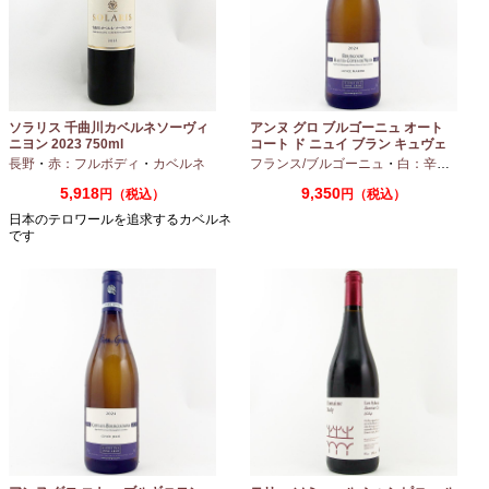
ソラリス 千曲川カベルネソーヴィ
アンヌ グロ ブルゴーニュ オート
ニヨン 2023 750ml
コート ド ニュイ ブラン キュヴェ
マリーヌ 2024 750ml
長野
・
赤：フルボディ
・
カベルネ
フランス/ブルゴーニュ
・
白：辛口
・
シャ
5,918
9,350
円（税込）
円（税込）
日本のテロワールを追求するカベルネ
です