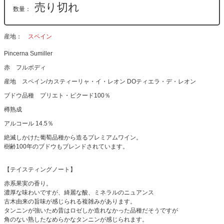
売り切れ
数量：
産地
スペイン
Pincerna Sumiller
赤 フルボディ
産地 スペイン/カスティーリャ・イ・レオン DOティエラ・デ・レオン
ブドウ品種 プリエト・ピクード100％
樽熟成
アルコール 14.5％
絶滅しかけた葡萄品種から造るプレミアムワイン。
樹齢100年のブドウもブレンドされています。
【テイスティングノート】
赤系果実の香り。
濃厚な味わいですが、綺麗な酸、ミネラルのニュアンス
古木由来の旨味が感じられる複雑みがあります。
タンニンが強いため昔はロゼしか造れなかった品種だそうですが
角のない熟したなめらかなタンニンが感じられます。