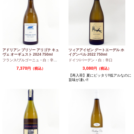
アドリアン ブリソー アリゴテ キュ
ツィアアイゼン グートエーデル ホ
ヴェ オーギュスト 2024 750ml
イグンベル 2022 750ml
フランス/ブルゴーニュ
・
白：辛口
・
アリゴテ
ドイツ/バーデン
・
白：辛口
7,370
3,080
円（税込）
円（税込）
【再入荷】夏にピッタリ!!低アルなのに
旨味が凄い!!