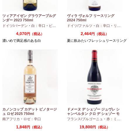
ツィアアイゼン グラウアーブルグ
ヴィラ ヴォルフ リースリング
ンダー 2023 750ml
2024 750ml
ドイツ/バーデン
・
白：辛口
・
ピノグリ
ドイツ/ファルツ
・
白：辛口
・
リースリング
4,070
2,464
円（税込）
円（税込）
濃いめで満足感のある白
夏に飲みたいフレッシュリースリング
カノンコップ カデット ピノタージ
ドメーヌ デ シェゾー ジュヴレ シ
ュ ロゼ 2025 750ml
ャンベルタン クロ デ シェゾー モ
ノポール 2023 750ml
南アフリカ
・
ロゼ：辛口
フランス/ブルゴーニュ
・
赤：ミディアムボディ
1,848
19,800
円（税込）
円（税込）