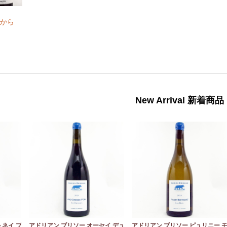
から
New Arrival 新着商品
トネイ プ
アドリアン ブリソー オーセイ デュ
アドリアン ブリソー ピュリニー 