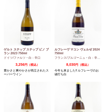
ノ
ゲルト ステップ ステップ ピノ ブ
ルフレーヴ マコン ヴェルゼ 2024
ラン 2023 750ml
750ml
ドイツ/ファルツ
・
白：辛口
フランス/ブルゴーニュ
・
白：辛口
・
シャ
3,256
8,030
円（税込）
円（税込）
豊かさと爽やかさが両立されたス
今年も来ました!! ルフレーヴのお
ーパーワイン
値打ち白