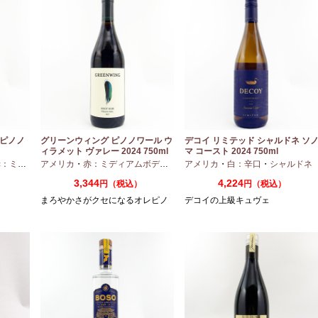
 ピノノ
グリーンウィング ピノノワール ウ
デコイ リミテッド シャルドネ ソ
ィラメット ヴァレー 2024 750ml
マ コースト 2024 750ml
ディアムボディ
アメリカ
・
・
赤：ミディアムボディ
ピノノワール
・
ピノノワール
アメリカ
・
白：辛口
・
シャルドネ
3,344
4,224
円（税込）
円（税込）
まろやかさがクセになるオレピノ
デコイの上級キュヴェ