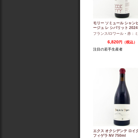
モリー ソミュール シャン
ージュ レ シバリット 2024 
フランス/ロワール
・
赤：ミディ
6,820
円（税込）
注目の若手生産者
エクス オクシデンテ ロイグ
フィゲラ NV 750ml