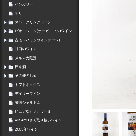
ハンガリー
チリ
スパークリングワイン
ビオロジック(オーガニック)ワイン
古酒（バックヴィンテージ）
甘口のワイン
メルマガ限定
日本酒
その他のお酒
ギフトボックス
デイリーワイン
厳選シャルドネ
ピュアなピノノワール
Vin Amisさん取り扱いワイン
2005年ワイン