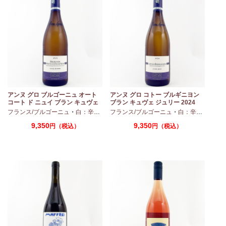
アンヌ グロ ブルゴーニュ オート
アンヌ グロ コトー ブルギニヨン
コート ド ニュイ ブラン キュヴェ
ブラン キュヴェ ジュリー 2024
マリーヌ 2024 750ml
フランス/ブルゴーニュ
・
白：辛口
・
シャルドネ
フランス/ブルゴーニュ
・
白：辛口
・
シャ
9,350
9,350
円（税込）
円（税込）