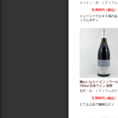
（2022/2023）
スペイン
・
赤：ミディアム
9,460
円（税込）
ジューシーでエキス感のあ
ィアムボディ
楠わいなりー ピノノワール 
750ml 日本ワイン 長野
長野
・
赤：ミディアムボデ
3,960
円（税込）
とても上品で繊細なピノ