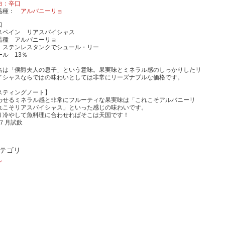
白：辛口
品種
アルバニーリョ
口
スペイン リアスバイシャス
品種 アルバニーリョ
 ステンレスタンクでシュール・リー
ール 13％
名は「侯爵夫人の息子」という意味。果実味とミネラル感のしっかりしたリ
イシャスならではの味わいとしては非常にリーズナブルな価格です。
スティングノート】
わせるミネラル感と非常にフルーティな果実味は「これこそアルバニーリ
れこそリアスバイシャス」といった感じの味わいです。
り冷やして魚料理に合わせればそこは天国です！
年７月試飲
テゴリ
ン