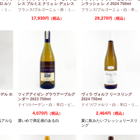
ロ ルソ
レス プルミエ クリュ レ デュレス
ンラッシェ レ メ 2024 750ml
2024 750ml
ディアムボディ
フランス/ブルゴーニュ
・
ピノノワール
・
赤：ミディアムボディ
フランス/ブルゴーニュ
・
ピノノワール
・
白：辛口
17,930
28,270
）
円（税込）
円（税込）
デル ホ
ツィアアイゼン グラウアーブルグ
ヴィラ ヴォルフ リースリング
ンダー 2023 750ml
2024 750ml
口
ドイツ/バーデン
・
白：辛口
・
ピノグリ
ドイツ/ファルツ
・
白：辛口
・
リースリング
4,070
2,464
円（税込）
円（税込）
低アルな
濃いめで満足感のある白
夏に飲みたいフレッシュリースリ
ング