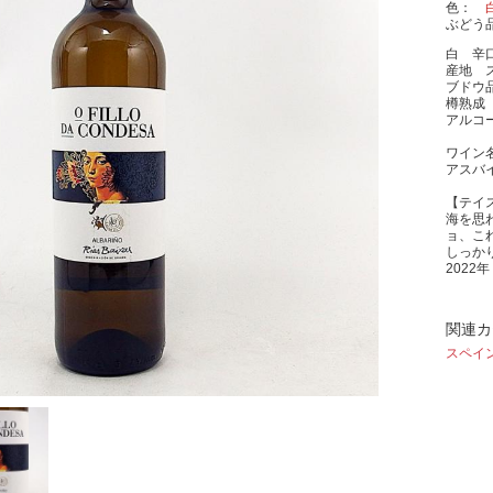
色
ぶどう
白 辛
産地 
ブドウ
樽熟成
アルコ
ワイン
アスバ
【テイ
海を思
ョ、こ
しっか
2022
関連カ
スペイ