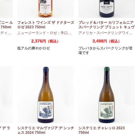
ピニー ル
フォレスト ワインズ ザ ドクターズ
ブレッド＆バター カリフォルニア
750ml
ロゼ 2023 750ml
スパークリング ブリュット キュヴ
ェ NV 750ml
アムボディ
ニュージーランド
・
カベルネフラン
・
ロゼ：辛口
・
ピノノワール
アメリカ
・
スパークリングワイン
2,376
3,498
円（税込）
円（税込）
低アルの爽やかロゼ
ブレバタからスパークリングが登
場です
 デ ラ
システリエ マルヴァジア デ シッチ
システリエ チャレッロ 2023
ェス 2024 750ml
750ml