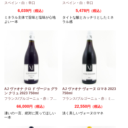
スペイン
・
白：辛口
スペイン
・
白：辛口
6,039
5,478
円（税込）
円（税込）
ミネラル主体で旨味と塩味が心地
タイトな酸とカッチリとしたミネ
よい一本
ラル感
AJ ヴァオナ クロ ド ヴージョ グラ
AJ ヴァオナ ヴォーヌ ロマネ 2023
ン クリュ 2023 750ml
750ml
・
シャルドネ
フランス/ブルゴーニュ
・
赤：フルボディ
フランス/ブルゴーニュ
・
ピノノワール
・
赤：ミディアムボディ
66,000
22,550
円（税込）
円（税込）
凄いの一言、絶対に買ってほしい
淡く美しいヴォーヌロマネ
一本