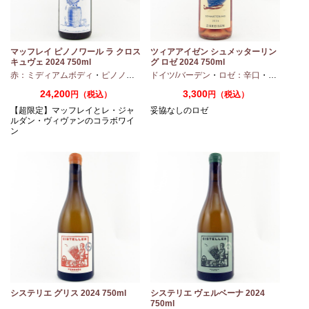
マッフレイ ピノノワール ラ クロス
ツィアアイゼン シュメッターリン
キュヴェ 2024 750ml
グ ロゼ 2024 750ml
・
シャルドネ
赤：ミディアムボディ
・
ピノノワール
ドイツ/バーデン
・
ロゼ：辛口
・
ピノノワ
24,200
3,300
円（税込）
円（税込）
【超限定】マッフレイとレ・ジャ
妥協なしのロゼ
ルダン・ヴィヴァンのコラボワイ
ン
システリエ グリス 2024 750ml
システリエ ヴェルベーナ 2024
750ml