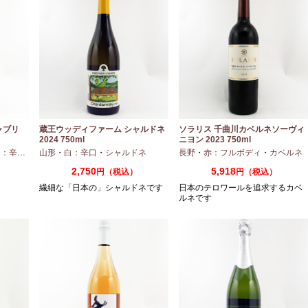
ャブリ
蔵王ウッディファーム シャルドネ
ソラリス 千曲川カベルネソーヴィ
2024 750ml
ニヨン 2023 750ml
：辛口
・
シャルドネ
山形
・
白：辛口
・
シャルドネ
長野
・
赤：フルボディ
・
カベルネ
2,750
5,918
円（税込）
円（税込）
繊細な「日本の」シャルドネです
日本のテロワールを追求するカベ
ルネです