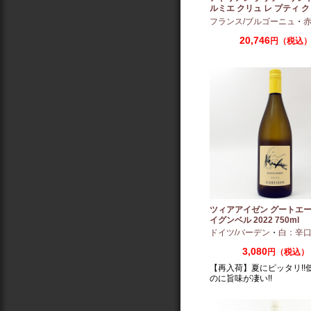
ルミエ クリュ レ プティ ク
ー 2024 750ml
フランス/ブルゴーニュ
・
赤：ミ
20,746
円（税込
ツィアアイゼン グートエー
イグンベル 2022 750ml
ドイツ/バーデン
・
白：辛
3,080
円（税込）
【再入荷】夏にピッタリ!!
のに旨味が凄い!!