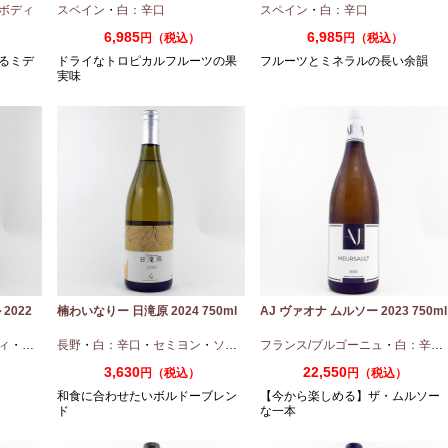
ボディ
スペイン
・
白：辛口
スペイン
・
白：辛口
6,985
6,985
円（税込）
円（税込）
るミデ
ドライなトロピカルフルーツの果
フルーツとミネラルの長い余韻
実味
2022
楠わいなりー 日滝原 2024 750ml
AJ ヴァオナ ムルソー 2023 750ml
ィ
・
ピノノワール
長野
・
白：辛口
・
セミヨン
・
ソーヴィニオンブラン
フランス/ブルゴーニュ
・
白：辛口
3,630
22,550
円（税込）
円（税込）
和食に合わせたいボルドーブレン
【今から楽しめる】ザ・ムルソー
ド
な一本