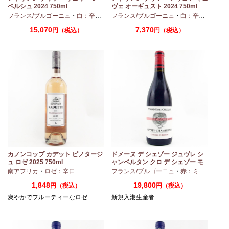
ペルシュ 2024 750ml
ヴェ オーギュスト 2024 750ml
・
シャルドネ
フランス/ブルゴーニュ
・
白：辛口
・
シャルドネ
フランス/ブルゴーニュ
・
白：辛口
・
アリ
15,070
7,370
円（税込）
円（税込）
カノンコップ カデット ピノタージ
ドメーヌ デ シェゾー ジュヴレ シ
ュ ロゼ 2025 750ml
ャンベルタン クロ デ シェゾー モ
ノポール 2023 750ml
南アフリカ
・
ロゼ：辛口
フランス/ブルゴーニュ
・
赤：ミディアムボディ
1,848
19,800
円（税込）
円（税込）
爽やかでフルーティーなロゼ
新規入港生産者