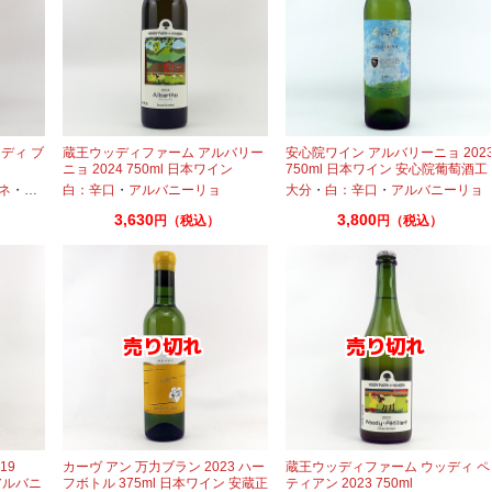
ディ ブ
蔵王ウッディファーム アルバリー
安心院ワイン アルバリーニョ 202
ニョ 2024 750ml 日本ワイン
750ml 日本ワイン 安心院葡萄酒工
房
ネ
・
アルバニーリョ
白：辛口
・
アルバニーリョ
大分
・
白：辛口
・
アルバニーリョ
3,630
3,800
円（税込）
円（税込）
19
カーヴ アン 万力ブラン 2023 ハー
蔵王ウッディファーム ウッディ ペ
アルバニ
フボトル 375ml 日本ワイン 安蔵正
ティアン 2023 750ml