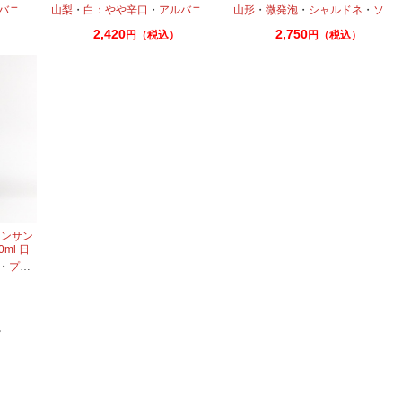
子
ニーリョ
山梨
・
白：やや辛口
・
アルバニーリョ
山形
・
プティマンサン
・
微発泡
・
シャルドネ
・
ソーヴィニオンブラン
2,420
2,750
円（税込）
円（税込）
マンサン
ml 日
・
プティマンサン
。