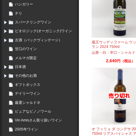
ハンガリー
チリ
スパークリングワイン
ビオロジック(オーガニック)ワイン
古酒（バックヴィンテージ）
蔵王ウッディファーム ウッ
ラン 2024 750ml
甘口のワイン
山形
・
白：辛口
・
シャルド
メルマガ限定
2,640
円（税込）
日本酒
その他のお酒
ギフトボックス
デイリーワイン
厳選シャルドネ
ピュアなピノノワール
Vin Amisさん取り扱いワイン
オ フィリョ ダ コンデサ 20
2005年ワイン
750ml リアスバイシャス 