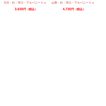
房
ン
大分
・
白：辛口
・
・
ピノノワール
アルバニーリョ
・
アルバニーリョ
山形
・
白：辛口
・
アルバニーリョ
3,630
4,730
円（税込）
円（税込）