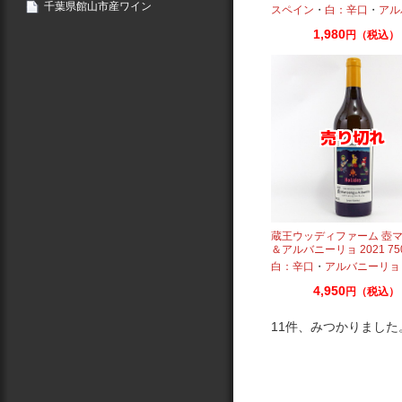
千葉県館山市産ワイン
ーリョ
スペイン
・
白：辛口
・
アルバ
1,980
円（税込）
蔵王ウッディファーム 壺
＆アルバニーリョ 2021 750
本ワイン
白：辛口
・
アルバニーリョ
4,950
円（税込）
11件、みつかりました