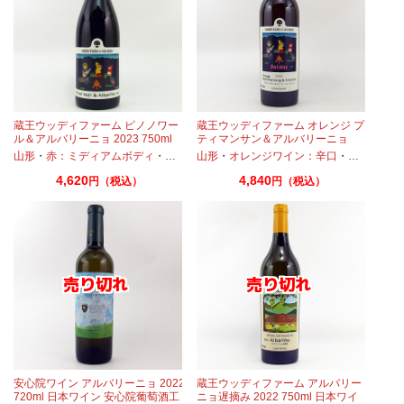
3
蔵王ウッディファーム ピノノワー
蔵王ウッディファーム オレンジ プ
ル＆アルバリーニョ 2023 750ml
ティマンサン＆アルバリーニョ
2023 750ml
山形
・
赤：ミディアムボディ
・
ピノノワール
山形
・
オレンジワイン：辛口
・
アルバニーリョ
・
アルバニー
4,620
4,840
円（税込）
円（税込）
安心院ワイン アルバリーニョ 2022
蔵王ウッディファーム アルバリー
720ml 日本ワイン 安心院葡萄酒工
ニョ遅摘み 2022 750ml 日本ワイ