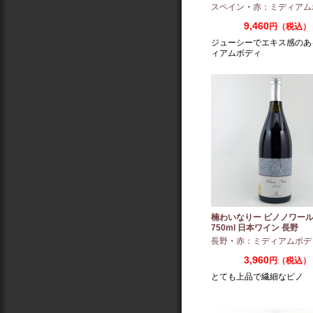
（2022/2023）
スペイン
・
赤：ミディアム
9,460
円（税込）
ジューシーでエキス感のあ
ィアムボディ
楠わいなりー ピノノワール 
750ml 日本ワイン 長野
長野
・
赤：ミディアムボデ
3,960
円（税込）
とても上品で繊細なピノ