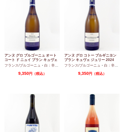
アンヌ グロ ブルゴーニュ オート
アンヌ グロ コトー ブルギニヨン
コート ド ニュイ ブラン キュヴェ
ブラン キュヴェ ジュリー 2024
マリーヌ 2024 750ml
フランス/ブルゴーニュ
・
白：辛口
・
シャルドネ
フランス/ブルゴーニュ
・
白：辛口
・
シャ
9,350
9,350
円（税込）
円（税込）