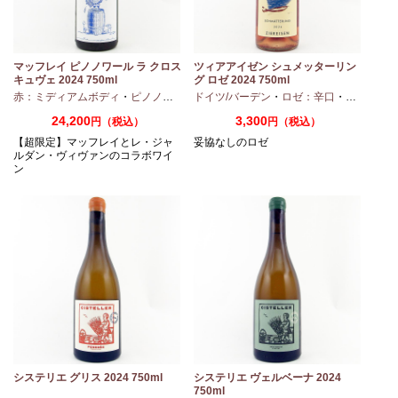
マッフレイ ピノノワール ラ クロス
ツィアアイゼン シュメッターリン
キュヴェ 2024 750ml
グ ロゼ 2024 750ml
・
シャルドネ
赤：ミディアムボディ
・
ピノノワール
ドイツ/バーデン
・
ロゼ：辛口
・
ピノノワ
24,200
3,300
円（税込）
円（税込）
【超限定】マッフレイとレ・ジャ
妥協なしのロゼ
ルダン・ヴィヴァンのコラボワイ
ン
システリエ グリス 2024 750ml
システリエ ヴェルベーナ 2024
750ml