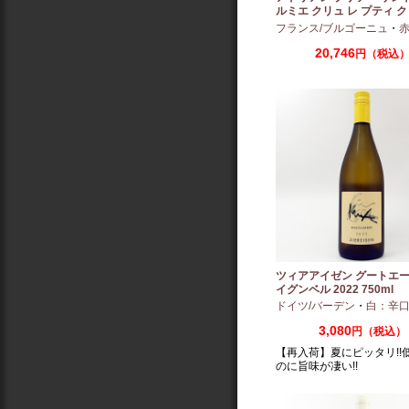
ルミエ クリュ レ プティ ク
ー 2024 750ml
フランス/ブルゴーニュ
・
赤：ミ
20,746
円（税込
ツィアアイゼン グートエー
イグンベル 2022 750ml
ドイツ/バーデン
・
白：辛
3,080
円（税込）
【再入荷】夏にピッタリ!!
のに旨味が凄い!!