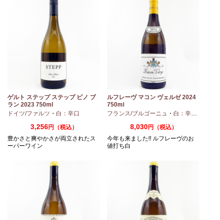
ノ
ゲルト ステップ ステップ ピノ ブ
ルフレーヴ マコン ヴェルゼ 2024
ラン 2023 750ml
750ml
ドイツ/ファルツ
・
白：辛口
フランス/ブルゴーニュ
・
白：辛口
・
シャ
3,256
8,030
円（税込）
円（税込）
豊かさと爽やかさが両立されたス
今年も来ました!! ルフレーヴのお
ーパーワイン
値打ち白