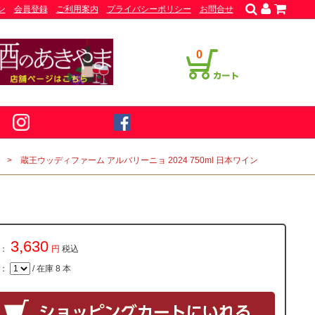
ン
会員登録
ご利用案内
プライバシーポリシー
お問合せ
0
蔵王ウッディファーム アルバリーニョ 2024 750ml 日本ワイン
3,630
：
円
税込
量：
/ 在庫 8 本