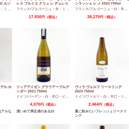
ロ ルソ
レス プルミエ クリュ レ デュレス
ンラッシェ レ メ 2024 750ml
2024 750ml
ディアムボディ
フランス/ブルゴーニュ
・
ピノノワール
・
赤：ミディアムボディ
フランス/ブルゴーニュ
・
ピノノワール
・
白：辛口
17,930
28,270
）
円（税込）
円（税込）
デル ホ
ツィアアイゼン グラウアーブルグ
ヴィラ ヴォルフ リースリング
ンダー 2023 750ml
2024 750ml
口
ドイツ/バーデン
・
白：辛口
・
ピノグリ
ドイツ/ファルツ
・
白：辛口
・
リースリング
4,070
2,464
円（税込）
円（税込）
低アルな
濃いめで満足感のある白
夏に飲みたいフレッシュリースリ
ング