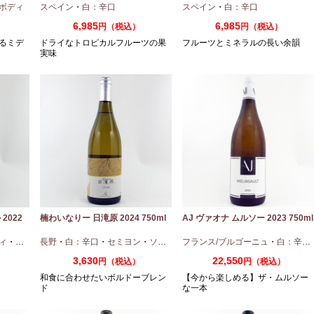
ボディ
スペイン
・
白：辛口
スペイン
・
白：辛口
6,985
6,985
円（税込）
円（税込）
るミデ
ドライなトロピカルフルーツの果
フルーツとミネラルの長い余韻
実味
2022
楠わいなりー 日滝原 2024 750ml
AJ ヴァオナ ムルソー 2023 750ml
ィ
・
ピノノワール
長野
・
白：辛口
・
セミヨン
・
ソーヴィニオンブラン
フランス/ブルゴーニュ
・
白：辛口
3,630
22,550
円（税込）
円（税込）
和食に合わせたいボルドーブレン
【今から楽しめる】ザ・ムルソー
ド
な一本