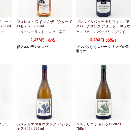
ピニー ル
フォレスト ワインズ ザ ドクターズ
ブレッド＆バター カリフォルニア
750ml
ロゼ 2023 750ml
スパークリング ブリュット キュヴ
ェ NV 750ml
アムボディ
ニュージーランド
・
カベルネフラン
・
ロゼ：辛口
・
ピノノワール
アメリカ
・
スパークリングワイン
2,376
3,498
円（税込）
円（税込）
低アルの爽やかロゼ
ブレバタからスパークリングが登
場です
 デ ラ
システリエ マルヴァジア デ シッチ
システリエ チャレッロ 2023
ェス 2024 750ml
750ml