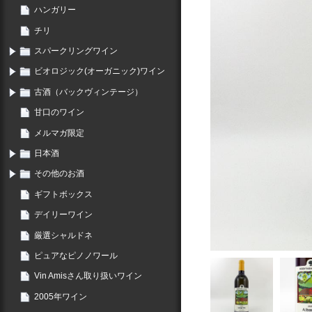
ハンガリー
チリ
スパークリングワイン
ビオロジック(オーガニック)ワイン
古酒（バックヴィンテージ）
甘口のワイン
メルマガ限定
日本酒
その他のお酒
ギフトボックス
デイリーワイン
厳選シャルドネ
ピュアなピノノワール
Vin Amisさん取り扱いワイン
2005年ワイン