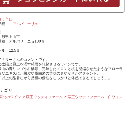
白：辛口
品種
アルバニーリョ
口
山形県上山市
品種 アルバリーニョ100％
成
ル 12.5％
イナリーさんのコメントです。
の太陽と風土を潤す慈雨を想起させるワインです。
沢山の青リンゴや柑橘類、完熟したメロンと桃を凝縮させたようなフローラ
富なエキスに、果皮や樽由来の苦味の爽やかさがアクセント。
Ｔ以上の酷暑ながら品種の個性をしっかりと体感できるでしょう。』
テゴリ
東北のワイン
蔵王ウッディファーム
蔵王ウッディファーム 白ワイン