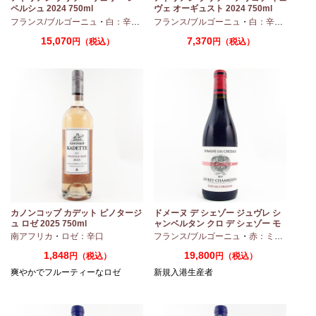
ペルシュ 2024 750ml
ヴェ オーギュスト 2024 750ml
・
シャルドネ
フランス/ブルゴーニュ
・
白：辛口
・
シャルドネ
フランス/ブルゴーニュ
・
白：辛口
・
アリ
15,070
7,370
円（税込）
円（税込）
カノンコップ カデット ピノタージ
ドメーヌ デ シェゾー ジュヴレ シ
ュ ロゼ 2025 750ml
ャンベルタン クロ デ シェゾー モ
ノポール 2023 750ml
南アフリカ
・
ロゼ：辛口
フランス/ブルゴーニュ
・
赤：ミディアムボディ
1,848
19,800
円（税込）
円（税込）
爽やかでフルーティーなロゼ
新規入港生産者