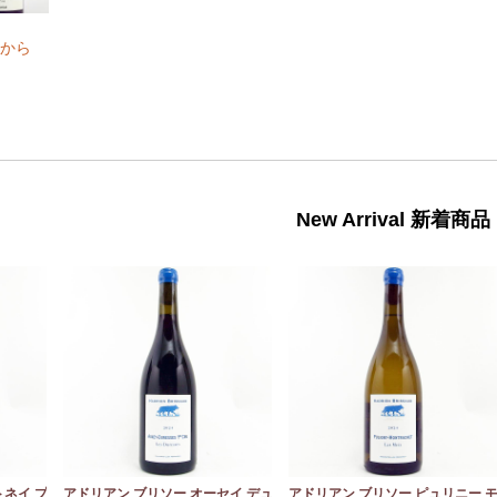
から
New Arrival 新着商品
トネイ プ
アドリアン ブリソー オーセイ デュ
アドリアン ブリソー ピュリニー 