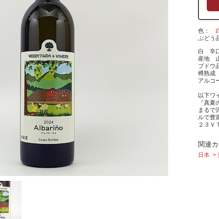
色
ぶどう
白 辛
産地 
ブドウ
樽熟
アルコー
以下ワ
『真夏
まるで
ルで豊
２３Ｖ
関連カ
日本