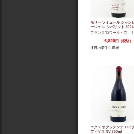
モリー ソミュール シャン
ージュ レ シバリット 2024 
フランス/ロワール
・
赤：ミディ
6,820
円（税込）
注目の若手生産者
エクス オクシデンテ ロイグ
フィゲラ NV 750ml