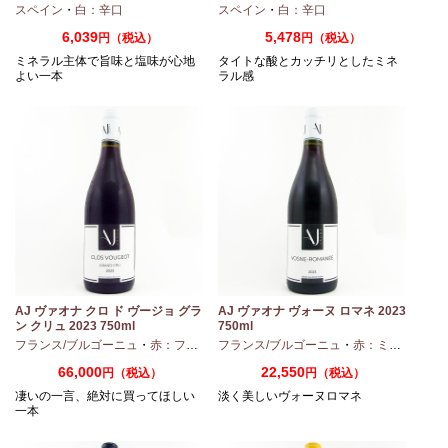
スペイン
・
白：辛口
スペイン
・
白：辛口
6,039
5,478
円（税込）
円（税込）
ミネラル主体で旨味と塩味が心地
タイトな酸とカッチリとしたミネ
よい一本
ラル感
AJ ヴァオナ クロ ド ヴージョ グラ
AJ ヴァオナ ヴォーヌ ロマネ 2023
ン クリュ 2023 750ml
750ml
・
シャルドネ
フランス/ブルゴーニュ
・
赤：フルボディ
フランス/ブルゴーニュ
・
ピノノワール
・
赤：ミディアムボディ
66,000
22,550
円（税込）
円（税込）
凄いの一言、絶対に買ってほしい
淡く美しいヴォーヌロマネ
一本