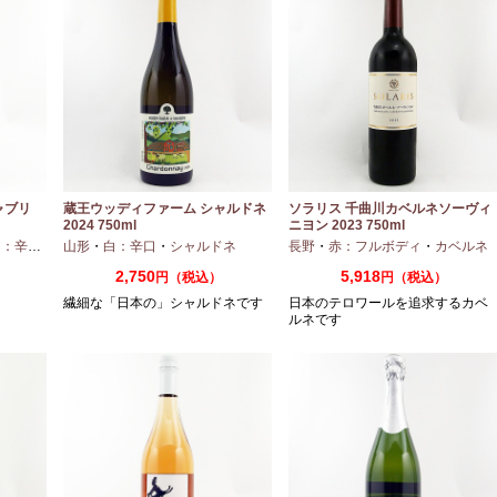
ャブリ
蔵王ウッディファーム シャルドネ
ソラリス 千曲川カベルネソーヴィ
2024 750ml
ニヨン 2023 750ml
：辛口
・
シャルドネ
山形
・
白：辛口
・
シャルドネ
長野
・
赤：フルボディ
・
カベルネ
2,750
5,918
円（税込）
円（税込）
繊細な「日本の」シャルドネです
日本のテロワールを追求するカベ
ルネです