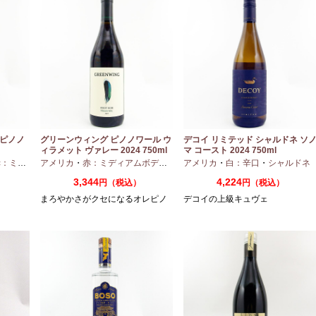
 ピノノ
グリーンウィング ピノノワール ウ
デコイ リミテッド シャルドネ ソ
ィラメット ヴァレー 2024 750ml
マ コースト 2024 750ml
ディアムボディ
アメリカ
・
・
赤：ミディアムボディ
ピノノワール
・
ピノノワール
アメリカ
・
白：辛口
・
シャルドネ
3,344
4,224
円（税込）
円（税込）
まろやかさがクセになるオレピノ
デコイの上級キュヴェ