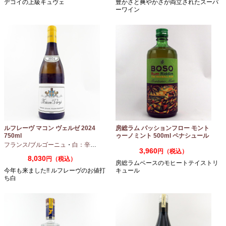
デコイの上級キュヴェ
豊かさと爽やかさが両立されたスーパ
ーワイン
ルフレーヴ マコン ヴェルゼ 2024
房総ラム パッションフロー モント
750ml
ゥーノミント 500ml ペナシュール
房総
フランス/ブルゴーニュ
・
白：辛口
・
シャルドネ
3,960
円（税込）
8,030
円（税込）
房総ラムベースのモヒートテイストリ
今年も来ました!! ルフレーヴのお値打
キュール
ち白