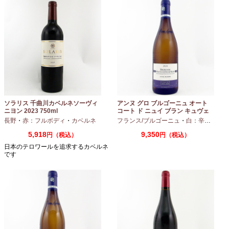
ソラリス 千曲川カベルネソーヴィ
アンヌ グロ ブルゴーニュ オート
ニヨン 2023 750ml
コート ド ニュイ ブラン キュヴェ
マリーヌ 2024 750ml
長野
・
赤：フルボディ
・
カベルネ
フランス/ブルゴーニュ
・
白：辛口
・
シャ
5,918
9,350
円（税込）
円（税込）
日本のテロワールを追求するカベルネ
です