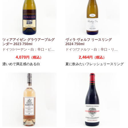
ツィアアイゼン グラウアーブルグ
ヴィラ ヴォルフ リースリング
ンダー 2023 750ml
2024 750ml
ドイツ/バーデン
・
白：辛口
・
ピノグリ
ドイツ/ファルツ
・
白：辛口
・
リースリング
4,070
2,464
円（税込）
円（税込）
濃いめで満足感のある白
夏に飲みたいフレッシュリースリング