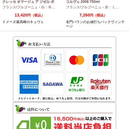
クレッセ オマージュ ア ジゼル ボ
コルヴェ 2008 750ml
ノーム 2023 750ml
フランス/ブルゴーニュ
・
白：辛口
・
シャルドネ
フランス/ブルゴーニュ
・
赤：ミディアムボディ
13,420
7,260
円（税込）
円（税込）
ドメーヌ最高峰のキュヴェ
名門パランのお値打ちバックヴィンテ
ージ