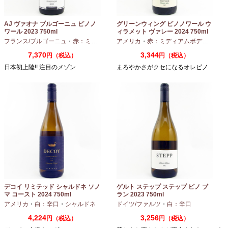
AJ ヴァオナ ブルゴーニュ ピノノ
グリーンウィング ピノノワール ウ
ワール 2023 750ml
ィラメット ヴァレー 2024 750ml
フランス/ブルゴーニュ
・
赤：ミディアムボディ
アメリカ
・
ピノノワール
・
赤：ミディアムボディ
・
ピノ
7,370
3,344
円（税込）
円（税込）
日本初上陸!! 注目のメゾン
まろやかさがクセになるオレピノ
デコイ リミテッド シャルドネ ソノ
ゲルト ステップ ステップ ピノ ブ
マ コースト 2024 750ml
ラン 2023 750ml
アメリカ
・
白：辛口
・
シャルドネ
ドイツ/ファルツ
・
白：辛口
4,224
3,256
円（税込）
円（税込）