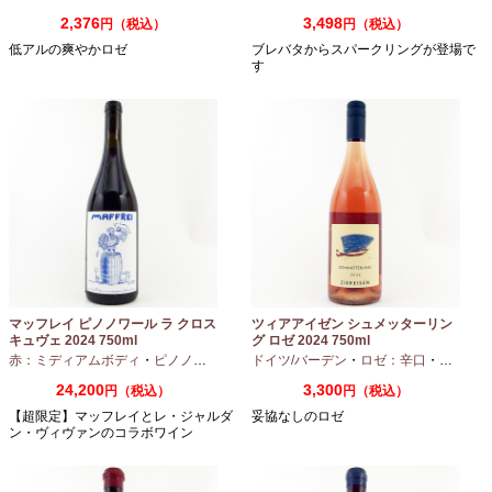
2,376
3,498
円（税込）
円（税込）
低アルの爽やかロゼ
ブレバタからスパークリングが登場で
す
マッフレイ ピノノワール ラ クロス
ツィアアイゼン シュメッターリン
キュヴェ 2024 750ml
グ ロゼ 2024 750ml
赤：ミディアムボディ
・
ピノノワール
ドイツ/バーデン
・
ロゼ：辛口
・
ピノノワ
24,200
3,300
円（税込）
円（税込）
【超限定】マッフレイとレ・ジャルダ
妥協なしのロゼ
ン・ヴィヴァンのコラボワイン