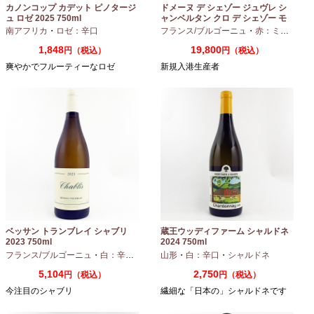
カノンコップ カデット ピノタージ
ドメーヌ デ シェゾー ジュヴレ シ
ュ ロゼ 2025 750ml
ャンベルタン クロ デ シェゾー モ
ノポール 2023 750ml
南アフリカ
・
ロゼ：辛口
フランス/ブルゴーニュ
・
赤：ミディアムボディ
1,848
19,800
円（税込）
円（税込）
爽やかでフルーティーなロゼ
新規入港生産者
ベッサン トランブレイ シャブリ
蔵王ウッディファーム シャルドネ
2023 750ml
2024 750ml
フランス/ブルゴーニュ
・
白：辛口
・
シャルドネ
山形
・
白：辛口
・
シャルドネ
5,104
2,750
円（税込）
円（税込）
今注目のシャブリ
繊細な「日本の」シャルドネです