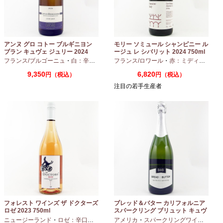
アンヌ グロ コトー ブルギニヨン
モリー ソミュール シャンピニー ル
ブラン キュヴェ ジュリー 2024
ージュ レ シバリット 2024 750ml
フランス/ブルゴーニュ
・
白：辛口
・
シャルドネ
フランス/ロワール
・
赤：ミディアムボディ
9,350
6,820
円（税込）
円（税込）
注目の若手生産者
フォレスト ワインズ ザ ドクターズ
ブレッド＆バター カリフォルニア
ロゼ 2023 750ml
スパークリング ブリュット キュヴ
ェ NV 750ml
ニュージーランド
・
ロゼ：辛口
・
ピノノワール
アメリカ
・
スパークリングワイン
・
シャ