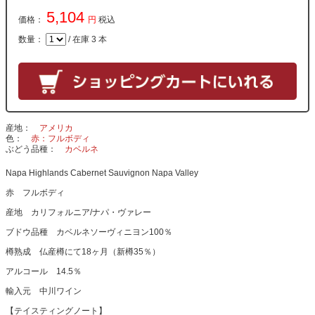
5,104
価格：
円
税込
数量：
/ 在庫 3 本
産地
アメリカ
色
赤：フルボディ
ぶどう品種
カベルネ
Napa Highlands Cabernet Sauvignon Napa Valley
赤 フルボディ
産地 カリフォルニア/ナパ・ヴァレー
ブドウ品種 カベルネソーヴィニヨン100％
樽熟成 仏産樽にて18ヶ月（新樽35％）
アルコール 14.5％
輸入元 中川ワイン
【テイスティングノート】