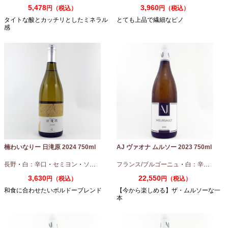
5,478
3,960
円（税込）
円（税込）
タイトな酸とカッチリとしたミネラル
とても上品で繊細なピノ
感
楠わいなりー 日滝原 2024 750ml
AJ ヴァオナ ムルソー 2023 750ml
長野
・
白：辛口
・
セミヨン
・
ソーヴィニオンブラン
フランス/ブルゴーニュ
・
白：辛口
・
シャ
3,630
22,550
円（税込）
円（税込）
和食に合わせたいボルドーブレンド
【今から楽しめる】ザ・ムルソーな一
本