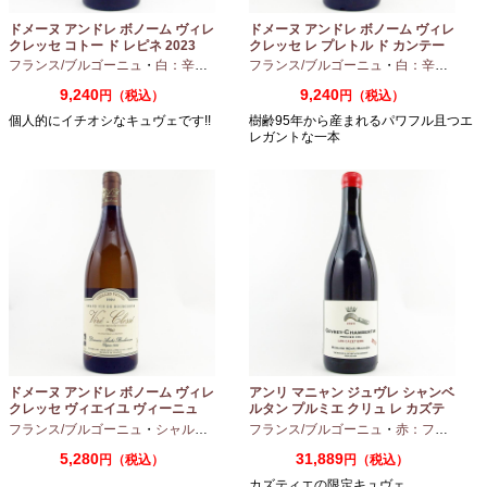
ドメーヌ アンドレ ボノーム ヴィレ
ドメーヌ アンドレ ボノーム ヴィレ
クレッセ コトー ド レピネ 2023
クレッセ レ プレトル ド カンテー
750ml
ヌ 2023 750ml
フランス/ブルゴーニュ
・
白：辛口
・
シャルドネ
フランス/ブルゴーニュ
・
白：辛口
・
シャ
9,240
9,240
円（税込）
円（税込）
個人的にイチオシなキュヴェです!!
樹齢95年から産まれるパワフル且つエ
レガントな一本
ドメーヌ アンドレ ボノーム ヴィレ
アンリ マニャン ジュヴレ シャンベ
クレッセ ヴィエイユ ヴィーニュ
ルタン プルミエ クリュ レ カズテ
2024 750ml
ィエ エルバージュ 24 モワ 2023
フランス/ブルゴーニュ
・
シャルドネ
フランス/ブルゴーニュ
・
赤：フルボディ
750ml
5,280
31,889
円（税込）
円（税込）
カズティエの限定キュヴェ