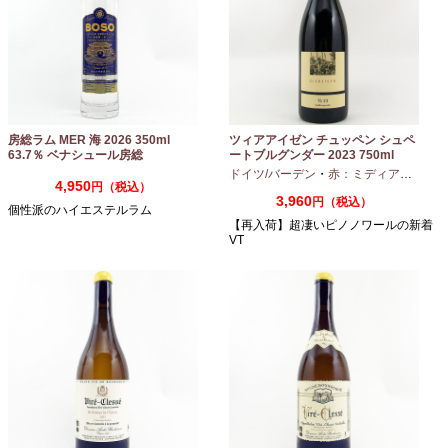
房総ラム MER 海 2026 350ml
ツィアアイゼン チュッペン シュペ
63.7％ ベナシュール房総
ートブルグンダー 2023 750ml
ドイツ/バーデン
・
赤：ミディアムボディ
4,950
円（税込）
3,960
円（税込）
個性派のハイエステルラム
【再入荷】超凄いピノノワールの新着
VT