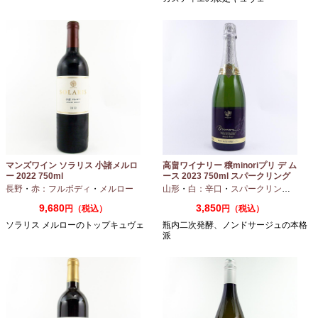
マンズワイン ソラリス 小諸メルロ
高畠ワイナリー 穣minoriプリ デ ム
ー 2022 750ml
ース 2023 750ml スパークリング
ワイン
長野
・
赤：フルボディ
・
メルロー
山形
・
白：辛口
・
スパークリングワイン
9,680
3,850
円（税込）
円（税込）
ソラリス メルローのトップキュヴェ
瓶内二次発酵、ノンドサージュの本格
派