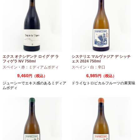
エクス オクシデンテ ロイグ デ ラ
システリエ マルヴァジア デ シッチ
フィゲラ NV 750ml
ェス 2024 750ml
（2022/2023）
スペイン
・
赤：ミディアムボディ
スペイン
・
白：辛口
9,460
6,985
円（税込）
円（税込）
ジューシーでエキス感のあるミディア
ドライなトロピカルフルーツの果実味
ムボディ