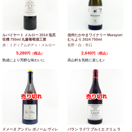
ルバイヤート メルロー 2014 塩尻
信州たかやまワイナリー Murayori
収穫 750ml 丸藤葡萄酒工業
むらより 2024 750ml
赤：ミディアムボディ
・
メルロー
長野
・
白：辛口
5,280
2,640
円（税込）
円（税込）
熟成により芳醇な味わいに
高山村を気軽に楽しむ♪
ドメーヌ アンドレ ボノーム ヴィレ
パラン ラドワ プルミエ クリュ ラ