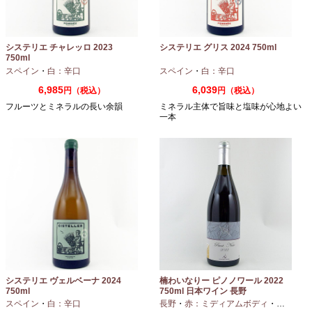
システリエ チャレッロ 2023
システリエ グリス 2024 750ml
750ml
スペイン
・
白：辛口
スペイン
・
白：辛口
6,985
6,039
円（税込）
円（税込）
フルーツとミネラルの長い余韻
ミネラル主体で旨味と塩味が心地よい
一本
システリエ ヴェルベーナ 2024
楠わいなりー ピノノワール 2022
750ml
750ml 日本ワイン 長野
スペイン
・
白：辛口
長野
・
赤：ミディアムボディ
・
ピノノワ