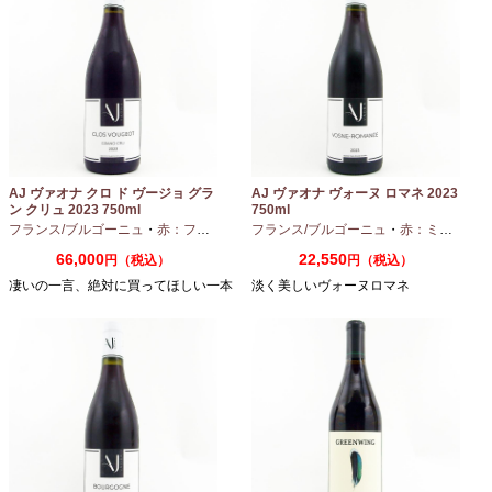
AJ ヴァオナ クロ ド ヴージョ グラ
AJ ヴァオナ ヴォーヌ ロマネ 2023
ン クリュ 2023 750ml
750ml
フランス/ブルゴーニュ
・
赤：フルボディ
・
フランス/ブルゴーニュ
ピノノワール
・
赤：ミディアムボディ
66,000
22,550
円（税込）
円（税込）
凄いの一言、絶対に買ってほしい一本
淡く美しいヴォーヌロマネ