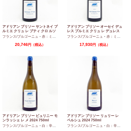
アドリアン ブリソー サントネイ プ
アドリアン ブリソー オーセイ デュ
ルミエ クリュ レ プティ クロ ルソ
レス プルミエ クリュ レ デュレス
ー 2024 750ml
2024 750ml
フランス/ブルゴーニュ
・
赤：ミディアムボディ
フランス/ブルゴーニュ
・
ピノノワール
・
赤：ミディアムボディ
20,746
17,930
円（税込）
円（税込）
アドリアン ブリソー ピュリニー モ
アドリアン ブリソー リュリー レ
ンラッシェ レ メ 2024 750ml
ペルシュ 2024 750ml
フランス/ブルゴーニュ
・
白：辛口
・
シャルドネ
フランス/ブルゴーニュ
・
白：辛口
・
シャ