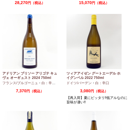
28,270
15,070
円（税込）
円（税込）
アドリアン ブリソー アリゴテ キュ
ツィアアイゼン グートエーデル ホ
ヴェ オーギュスト 2024 750ml
イグンベル 2022 750ml
フランス/ブルゴーニュ
・
白：辛口
・
アリゴテ
ドイツ/バーデン
・
白：辛口
7,370
3,080
円（税込）
円（税込）
【再入荷】夏にピッタリ!!低アルなのに
旨味が凄い!!