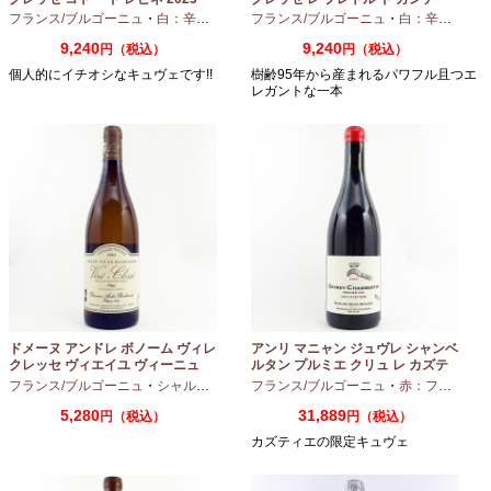
750ml
ヌ 2023 750ml
フランス/ブルゴーニュ
・
白：辛口
・
シャルドネ
フランス/ブルゴーニュ
・
白：辛口
・
シャ
9,240
9,240
円（税込）
円（税込）
個人的にイチオシなキュヴェです!!
樹齢95年から産まれるパワフル且つエ
レガントな一本
ドメーヌ アンドレ ボノーム ヴィレ
アンリ マニャン ジュヴレ シャンベ
クレッセ ヴィエイユ ヴィーニュ
ルタン プルミエ クリュ レ カズテ
2024 750ml
ィエ エルバージュ 24 モワ 2023
フランス/ブルゴーニュ
・
シャルドネ
フランス/ブルゴーニュ
・
赤：フルボディ
750ml
5,280
31,889
円（税込）
円（税込）
カズティエの限定キュヴェ