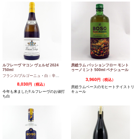
ルフレーヴ マコン ヴェルゼ 2024
房総ラム パッションフロー モント
750ml
ゥーノミント 500ml ペナシュール
房総
フランス/ブルゴーニュ
・
白：辛口
・
シャルドネ
3,960
円（税込）
8,030
円（税込）
房総ラムベースのモヒートテイストリ
今年も来ました!! ルフレーヴのお値打
キュール
ち白