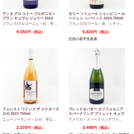
アンヌ グロ コトー ブルギニヨン
モリー ソミュール シャンピニー ル
ブラン キュヴェ ジュリー 2024
ージュ レ シバリット 2024 750ml
フランス/ブルゴーニュ
・
白：辛口
・
シャルドネ
フランス/ロワール
・
赤：ミディアムボディ
9,350
6,820
円（税込）
円（税込）
注目の若手生産者
フォレスト ワインズ ザ ドクターズ
ブレッド＆バター カリフォルニア
ロゼ 2023 750ml
スパークリング ブリュット キュヴ
ェ NV 750ml
ニュージーランド
・
ロゼ：辛口
・
ピノノワール
アメリカ
・
スパークリングワイン
・
シャ
2,376
3,498
円（税込）
円（税込）