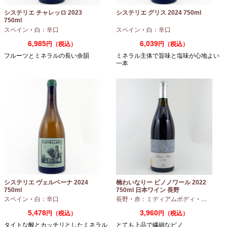
システリエ チャレッロ 2023
システリエ グリス 2024 750ml
750ml
スペイン
・
白：辛口
スペイン
・
白：辛口
6,985
6,039
円（税込）
円（税込）
フルーツとミネラルの長い余韻
ミネラル主体で旨味と塩味が心地よい
一本
システリエ ヴェルベーナ 2024
楠わいなりー ピノノワール 2022
750ml
750ml 日本ワイン 長野
スペイン
・
白：辛口
長野
・
赤：ミディアムボディ
・
ピノノワ
5,478
3,960
円（税込）
円（税込）
タイトな酸とカッチリとしたミネラル
とても上品で繊細なピノ