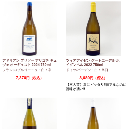
アドリアン ブリソー アリゴテ キュ
ツィアアイゼン グートエーデル ホ
ヴェ オーギュスト 2024 750ml
イグンベル 2022 750ml
フランス/ブルゴーニュ
・
白：辛口
・
アリゴテ
ドイツ/バーデン
・
白：辛口
7,370
3,080
円（税込）
円（税込）
【再入荷】夏にピッタリ!!低アルなのに
旨味が凄い!!