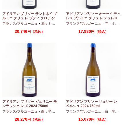
アドリアン ブリソー サントネイ プ
アドリアン ブリソー オーセイ デュ
ルミエ クリュ レ プティ クロ ルソ
レス プルミエ クリュ レ デュレス
ー 2024 750ml
2024 750ml
フランス/ブルゴーニュ
・
赤：ミディアムボディ
フランス/ブルゴーニュ
・
ピノノワール
・
赤：ミディアムボディ
20,746
17,930
円（税込）
円（税込）
アドリアン ブリソー ピュリニー モ
アドリアン ブリソー リュリー レ
ンラッシェ レ メ 2024 750ml
ペルシュ 2024 750ml
フランス/ブルゴーニュ
・
白：辛口
・
シャルドネ
フランス/ブルゴーニュ
・
白：辛口
・
シャ
28,270
15,070
円（税込）
円（税込）