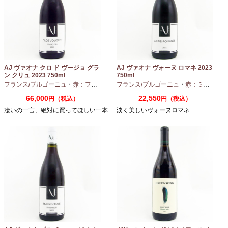
AJ ヴァオナ クロ ド ヴージョ グラ
AJ ヴァオナ ヴォーヌ ロマネ 2023
ン クリュ 2023 750ml
750ml
フランス/ブルゴーニュ
・
赤：フルボディ
・
フランス/ブルゴーニュ
ピノノワール
・
赤：ミディアムボディ
66,000
22,550
円（税込）
円（税込）
凄いの一言、絶対に買ってほしい一本
淡く美しいヴォーヌロマネ