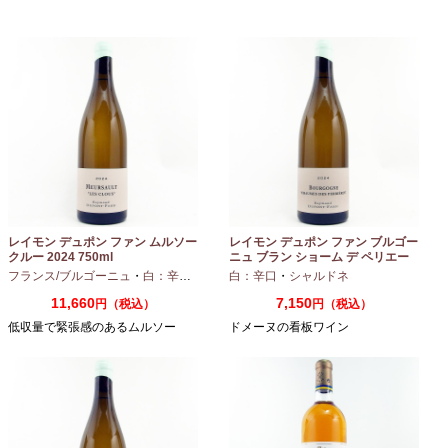
レイモン デュポン ファン ムルソー
レイモン デュポン ファン ブルゴー
クルー 2024 750ml
ニュ ブラン ショーム デ ペリエー
ル 2024 750ml
フランス/ブルゴーニュ
・
白：辛口
・
シャルドネ
白：辛口
・
シャルドネ
11,660
7,150
円（税込）
円（税込）
低収量で緊張感のあるムルソー
ドメーヌの看板ワイン