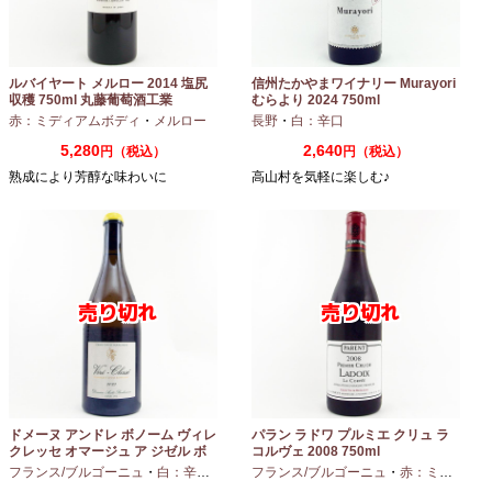
ルバイヤート メルロー 2014 塩尻
信州たかやまワイナリー Murayori
収穫 750ml 丸藤葡萄酒工業
むらより 2024 750ml
赤：ミディアムボディ
・
メルロー
長野
・
白：辛口
5,280
2,640
円（税込）
円（税込）
熟成により芳醇な味わいに
高山村を気軽に楽しむ♪
ドメーヌ アンドレ ボノーム ヴィレ
パラン ラドワ プルミエ クリュ ラ
クレッセ オマージュ ア ジゼル ボ
コルヴェ 2008 750ml
ノーム 2023 750ml
フランス/ブルゴーニュ
・
白：辛口
・
シャルドネ
フランス/ブルゴーニュ
・
赤：ミディアムボディ