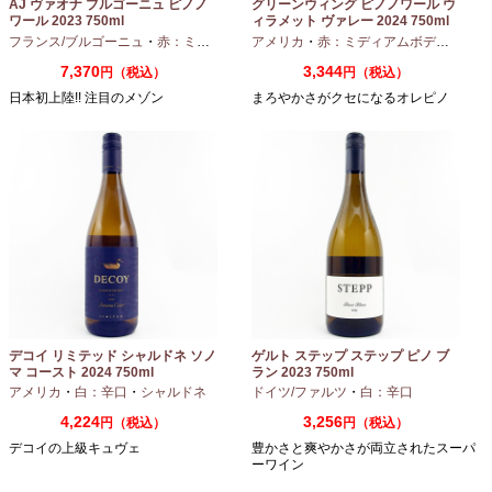
AJ ヴァオナ ブルゴーニュ ピノノ
グリーンウィング ピノノワール ウ
ワール 2023 750ml
ィラメット ヴァレー 2024 750ml
フランス/ブルゴーニュ
・
赤：ミディアムボディ
アメリカ
・
ピノノワール
・
赤：ミディアムボディ
・
ピノ
7,370
3,344
円（税込）
円（税込）
日本初上陸!! 注目のメゾン
まろやかさがクセになるオレピノ
デコイ リミテッド シャルドネ ソノ
ゲルト ステップ ステップ ピノ ブ
マ コースト 2024 750ml
ラン 2023 750ml
アメリカ
・
白：辛口
・
シャルドネ
ドイツ/ファルツ
・
白：辛口
4,224
3,256
円（税込）
円（税込）
デコイの上級キュヴェ
豊かさと爽やかさが両立されたスーパ
ーワイン