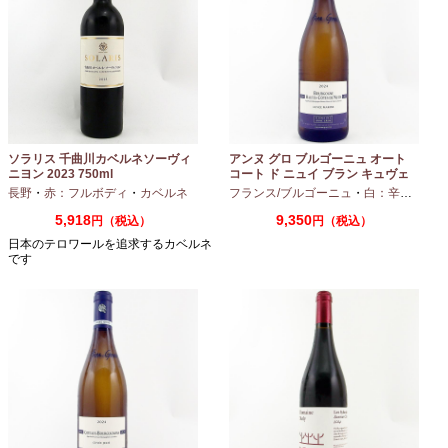
ソラリス 千曲川カベルネソーヴィ
アンヌ グロ ブルゴーニュ オート
ニヨン 2023 750ml
コート ド ニュイ ブラン キュヴェ
マリーヌ 2024 750ml
長野
・
赤：フルボディ
・
カベルネ
フランス/ブルゴーニュ
・
白：辛口
・
シャ
5,918
9,350
円（税込）
円（税込）
日本のテロワールを追求するカベルネ
です