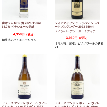
房総ラム MER 海 2026 350ml
ツィアアイゼン チュッペン シュペ
63.7％ ベナシュール房総
ートブルグンダー 2023 750ml
ドイツ/バーデン
・
赤：ミディアムボディ
4,950
円（税込）
3,960
円（税込）
個性派のハイエステルラム
【再入荷】超凄いピノノワールの新着
VT
ドメーヌ アンドレ ボノーム ヴィレ
ドメーヌ アンドレ ボノーム ヴィレ
クレッセ コトー ド レピネ 2023
クレッセ レ プレトル ド カンテー