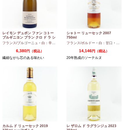
レイモン デュポン ファン コトー
シャトー リューセック 2007
ブルギニヨン ブラン クロ ド ラ シ
750ml
ャペル 2024 750ml
フランス/ブルゴーニュ
・
白：辛口
・
シャルドネ
フランス/ボルドー
・
白：甘口
・
セミヨン
6,380
14,146
円（税込）
円（税込）
繊細ながら芯のある味わい
20年熟成のソーテルヌ
カルム ド リューセック 2019
レ ザロム ド ラグランジュ 2023