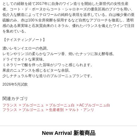
としての経験を経て2017年に自身のワイン造りを開始した新世代の女性生産
者。コート・ド・ボーヌからコート・シャロネーズの優良区画のブドウを用い、
低介入な醸造によってテロワールの純粋な表現を追求している。白は極少量の亜
硫酸のみ、赤は100％全房発酵を採用するなど自然なアプローチを徹底し、透明
感のある果実味と石灰質由来のミネラル、優れたバランスを備えたワインで注目
を集めている。
【テイスティングノート】
濃いレモンイエローの色調。
レモンやリンゴの柔らかなフルーツ香、焼いたナッツに加え酵母感。
ドライでタイトな果実味。
ミネラリーで酸を伴った旨味がジワっと感じられます。
果皮のニュアンスを感じるビターな余韻。
少しナチュラル寄りな造りのブルゴーニュブランです。
2026年5月試飲
関連カテゴリ
フランス
ブルゴーニュ
ブルゴーニュ白
ACブルゴーニュ白
フランス
ブルゴーニュ
生産者別
マルト・アンリ
New Arrival 新着商品