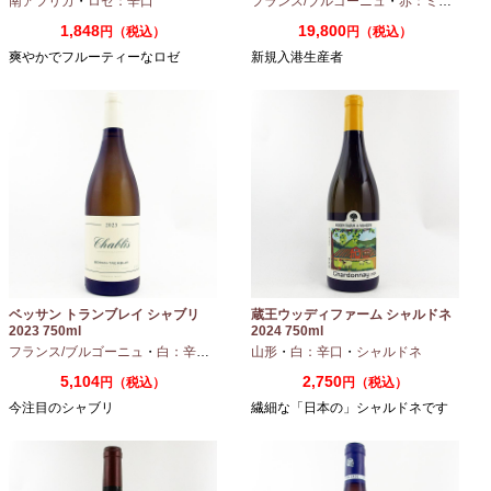
南アフリカ
・
ロゼ：辛口
フランス/ブルゴーニュ
・
赤：ミディアムボディ
1,848
19,800
円（税込）
円（税込）
爽やかでフルーティーなロゼ
新規入港生産者
ベッサン トランブレイ シャブリ
蔵王ウッディファーム シャルドネ
2023 750ml
2024 750ml
フランス/ブルゴーニュ
・
白：辛口
・
シャルドネ
山形
・
白：辛口
・
シャルドネ
5,104
2,750
円（税込）
円（税込）
今注目のシャブリ
繊細な「日本の」シャルドネです