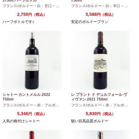
375ml ハーフボトル
750ml
フランス/ボルドー
・
白：甘口
・
セミヨン
・
フランス/ボルドー
ソーヴィニオンブラン
・
白：辛口
・
セミヨン
2,750
5,588
円（税込）
円（税込）
ハーフボトルです♪
安定のボルドーブラン
シャトー カントメルル 2022
レ プラント ド デュルフォール ヴ
750ml
ィヴァン 2021 750ml
フランス/ボルドー
・
赤：フルボディ
・
カベルネ
フランス/ボルドー
・
カベルネフラン
・
赤：フルボディ
・
プティヴェル
5,346
5,830
円（税込）
円（税込）
人気の格付けシャトー
狙い目高品質ボルドー