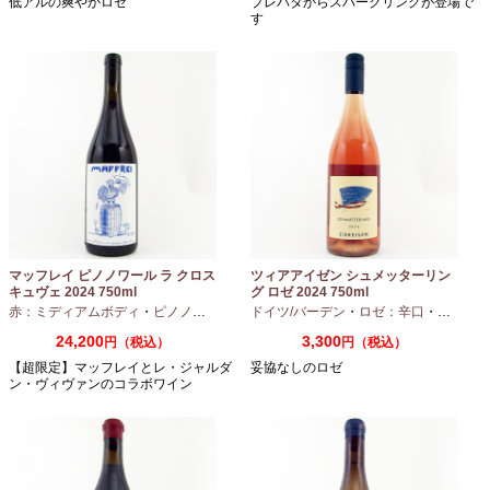
低アルの爽やかロゼ
ブレバタからスパークリングが登場で
す
マッフレイ ピノノワール ラ クロス
ツィアアイゼン シュメッターリン
キュヴェ 2024 750ml
グ ロゼ 2024 750ml
赤：ミディアムボディ
・
ピノノワール
ドイツ/バーデン
・
ロゼ：辛口
・
ピノノワ
24,200
3,300
円（税込）
円（税込）
【超限定】マッフレイとレ・ジャルダ
妥協なしのロゼ
ン・ヴィヴァンのコラボワイン