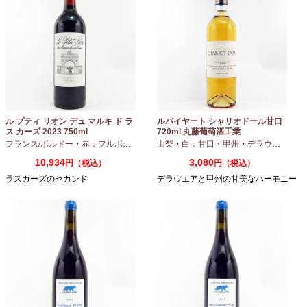
ル プティ リオン デュ マルキ ド ラ
ルバイヤート シャリオドール甘口
ス カーズ 2023 750ml
720ml 丸藤葡萄酒工業
フランス/ボルドー
・
赤：フルボディ
山梨
・
白：甘口
・
甲州
・
デラウエア
10,934
3,080
円（税込）
円（税込）
ラスカーズのセカンド
デラウエアと甲州の甘美なハーモニー