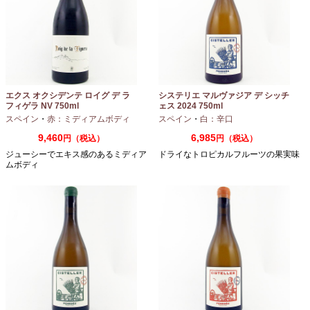
エクス オクシデンテ ロイグ デ ラ
システリエ マルヴァジア デ シッチ
フィゲラ NV 750ml
ェス 2024 750ml
（2022/2023）
スペイン
・
赤：ミディアムボディ
スペイン
・
白：辛口
9,460
6,985
円（税込）
円（税込）
ジューシーでエキス感のあるミディア
ドライなトロピカルフルーツの果実味
ムボディ