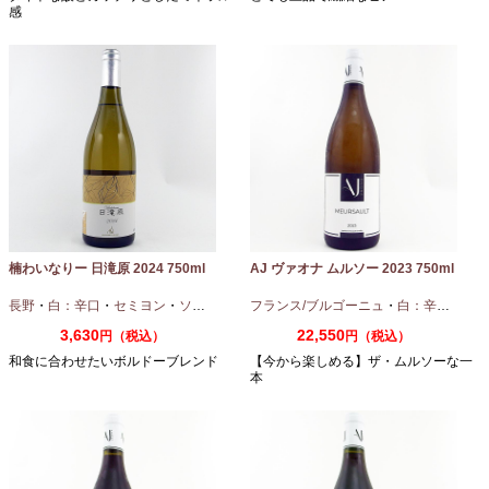
感
楠わいなりー 日滝原 2024 750ml
AJ ヴァオナ ムルソー 2023 750ml
長野
・
白：辛口
・
セミヨン
・
ソーヴィニオンブラン
フランス/ブルゴーニュ
・
白：辛口
・
シャ
3,630
22,550
円（税込）
円（税込）
和食に合わせたいボルドーブレンド
【今から楽しめる】ザ・ムルソーな一
本