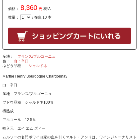
8,360
価格：
円
税込
数量：
/ 在庫 10 本
産地
フランス/ブルゴーニュ
色
白：辛口
ぶどう品種
シャルドネ
Marthe Henry Bourgogne Chardonnay
白 辛口
産地 フランス/ブルゴーニュ
ブドウ品種 シャルドネ100％
樽熟成
アルコール 12.5％
輸入元 エイ エム ズィー
ムルソーの名門ボワイヨ家の血を引くマルト・アンリは、ワインジャーナリスト