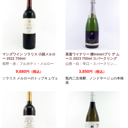
マンズワイン ソラリス 小諸メルロ
高畠ワイナリー 穣minoriプリ デ ム
ー 2022 750ml
ース 2023 750ml スパークリング
ワイン
長野
・
赤：フルボディ
・
メルロー
山形
・
白：辛口
・
スパークリングワイン
9,680
3,850
円（税込）
円（税込）
ソラリス メルローのトップキュヴェ
瓶内二次発酵、ノンドサージュの本格
派