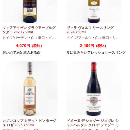
ツィアアイゼン グラウアーブルグ
ヴィラ ヴォルフ リースリング
ンダー 2023 750ml
2024 750ml
ドイツ/バーデン
・
白：辛口
・
ピノグリ
ドイツ/ファルツ
・
白：辛口
・
リースリング
4,070
2,464
円（税込）
円（税込）
濃いめで満足感のある白
夏に飲みたいフレッシュリースリング
カノンコップ カデット ピノタージ
ドメーヌ デ シェゾー ジュヴレ シ
ュ ロゼ 2025 750ml
ャンベルタン クロ デ シェゾー モ
ノポール 2023 750ml