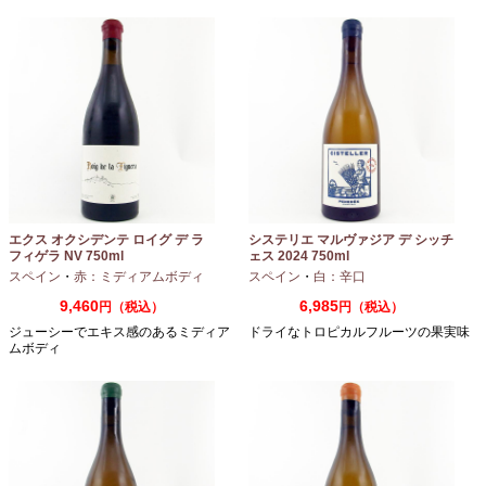
エクス オクシデンテ ロイグ デ ラ
システリエ マルヴァジア デ シッチ
フィゲラ NV 750ml
ェス 2024 750ml
（2022/2023）
スペイン
・
赤：ミディアムボディ
スペイン
・
白：辛口
9,460
6,985
円（税込）
円（税込）
ジューシーでエキス感のあるミディア
ドライなトロピカルフルーツの果実味
ムボディ