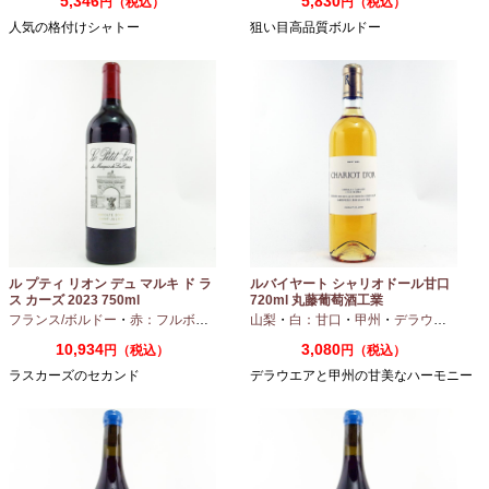
5,346
5,830
円（税込）
円（税込）
人気の格付けシャトー
狙い目高品質ボルドー
ル プティ リオン デュ マルキ ド ラ
ルバイヤート シャリオドール甘口
ス カーズ 2023 750ml
720ml 丸藤葡萄酒工業
フランス/ボルドー
・
赤：フルボディ
山梨
・
白：甘口
・
甲州
・
デラウエア
10,934
3,080
円（税込）
円（税込）
ラスカーズのセカンド
デラウエアと甲州の甘美なハーモニー