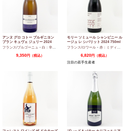
アンヌ グロ コトー ブルギニヨン
モリー ソミュール シャンピニー ル
ブラン キュヴェ ジュリー 2024
ージュ レ シバリット 2024 750ml
フランス/ブルゴーニュ
・
白：辛口
・
シャルドネ
フランス/ロワール
・
赤：ミディアムボディ
9,350
6,820
円（税込）
円（税込）
注目の若手生産者
フォレスト ワインズ ザ ドクターズ
ブレッド＆バター カリフォルニア