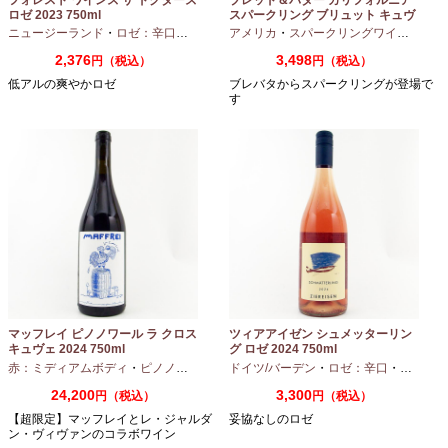
ロゼ 2023 750ml
スパークリング ブリュット キュヴ
ェ NV 750ml
ニュージーランド
・
ロゼ：辛口
・
ピノノワール
アメリカ
・
スパークリングワイン
・
シャ
2,376
3,498
円（税込）
円（税込）
低アルの爽やかロゼ
ブレバタからスパークリングが登場で
す
マッフレイ ピノノワール ラ クロス
ツィアアイゼン シュメッターリン
キュヴェ 2024 750ml
グ ロゼ 2024 750ml
赤：ミディアムボディ
・
ピノノワール
ドイツ/バーデン
・
ロゼ：辛口
・
ピノノワ
24,200
3,300
円（税込）
円（税込）
【超限定】マッフレイとレ・ジャルダ
妥協なしのロゼ
ン・ヴィヴァンのコラボワイン