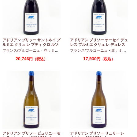
アドリアン ブリソー サントネイ プ
アドリアン ブリソー オーセイ デュ
ルミエ クリュ レ プティ クロ ルソ
レス プルミエ クリュ レ デュレス
ー 2024 750ml
2024 750ml
フランス/ブルゴーニュ
・
赤：ミディアムボディ
フランス/ブルゴーニュ
・
ピノノワール
・
赤：ミディアムボディ
20,746
17,930
円（税込）
円（税込）
アドリアン ブリソー ピュリニー モ
アドリアン ブリソー リュリー レ