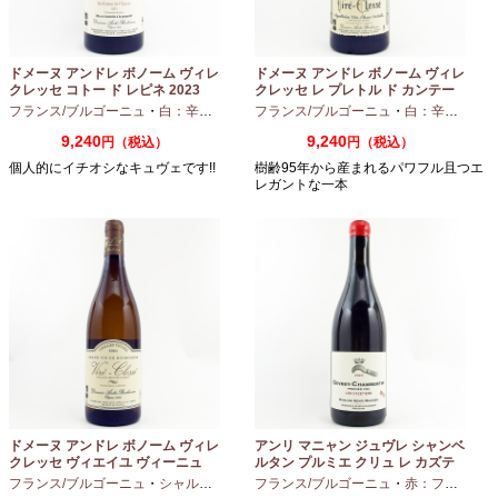
ドメーヌ アンドレ ボノーム ヴィレ
ドメーヌ アンドレ ボノーム ヴィレ
クレッセ コトー ド レピネ 2023
クレッセ レ プレトル ド カンテー
750ml
ヌ 2023 750ml
フランス/ブルゴーニュ
・
白：辛口
・
シャルドネ
フランス/ブルゴーニュ
・
白：辛口
・
シャ
9,240
9,240
円（税込）
円（税込）
個人的にイチオシなキュヴェです!!
樹齢95年から産まれるパワフル且つエ
レガントな一本
ドメーヌ アンドレ ボノーム ヴィレ
アンリ マニャン ジュヴレ シャンベ
クレッセ ヴィエイユ ヴィーニュ
ルタン プルミエ クリュ レ カズテ
2024 750ml
ィエ エルバージュ 24 モワ 2023
フランス/ブルゴーニュ
・
シャルドネ
フランス/ブルゴーニュ
・
赤：フルボディ
750ml