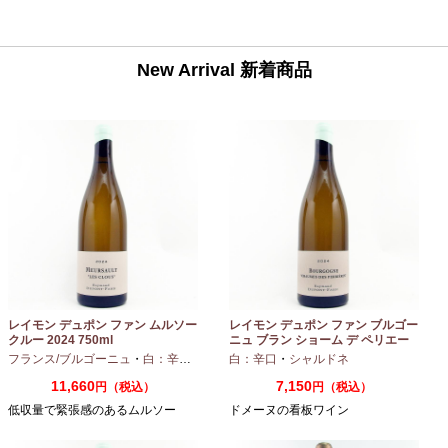
New Arrival 新着商品
レイモン デュポン ファン ムルソー
レイモン デュポン ファン ブルゴー
クルー 2024 750ml
ニュ ブラン ショーム デ ペリエー
ル 2024 750ml
フランス/ブルゴーニュ
・
白：辛口
・
シャルドネ
白：辛口
・
シャルドネ
11,660
7,150
円（税込）
円（税込）
低収量で緊張感のあるムルソー
ドメーヌの看板ワイン