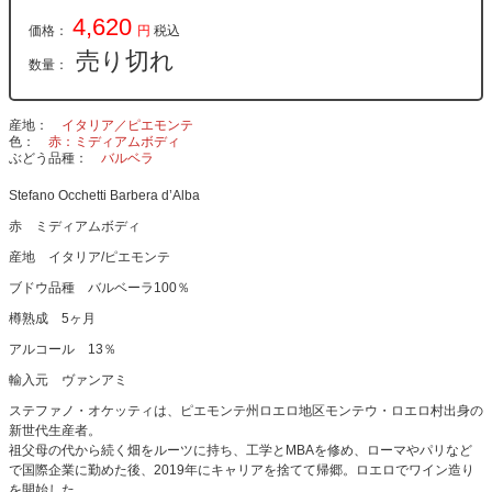
4,620
価格：
円
税込
売り切れ
数量：
産地
イタリア／ピエモンテ
色
赤：ミディアムボディ
ぶどう品種
バルベラ
Stefano Occhetti Barbera d’Alba
赤 ミディアムボディ
産地 イタリア/ピエモンテ
ブドウ品種 バルベーラ100％
樽熟成 5ヶ月
アルコール 13％
輸入元 ヴァンアミ
ステファノ・オケッティは、ピエモンテ州ロエロ地区モンテウ・ロエロ村出身の
新世代生産者。
祖父母の代から続く畑をルーツに持ち、工学とMBAを修め、ローマやパリなど
で国際企業に勤めた後、2019年にキャリアを捨てて帰郷。ロエロでワイン造り
を開始した。