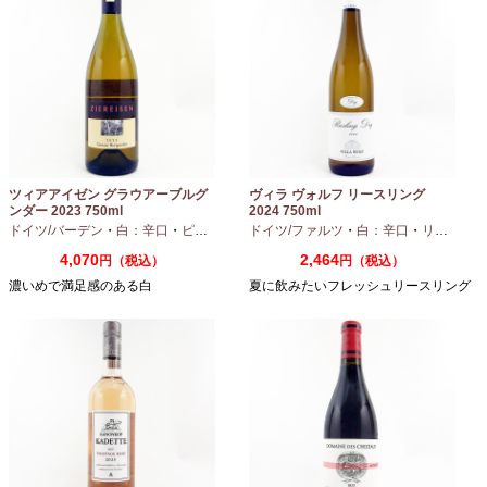
ツィアアイゼン グラウアーブルグ
ヴィラ ヴォルフ リースリング
ンダー 2023 750ml
2024 750ml
ドイツ/バーデン
・
白：辛口
・
ピノグリ
ドイツ/ファルツ
・
白：辛口
・
リースリング
4,070
2,464
円（税込）
円（税込）
濃いめで満足感のある白
夏に飲みたいフレッシュリースリング