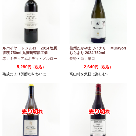
ルバイヤート メルロー 2014 塩尻
信州たかやまワイナリー Murayori
収穫 750ml 丸藤葡萄酒工業
むらより 2024 750ml
赤：ミディアムボディ
・
メルロー
長野
・
白：辛口
5,280
2,640
円（税込）
円（税込）
熟成により芳醇な味わいに
高山村を気軽に楽しむ♪