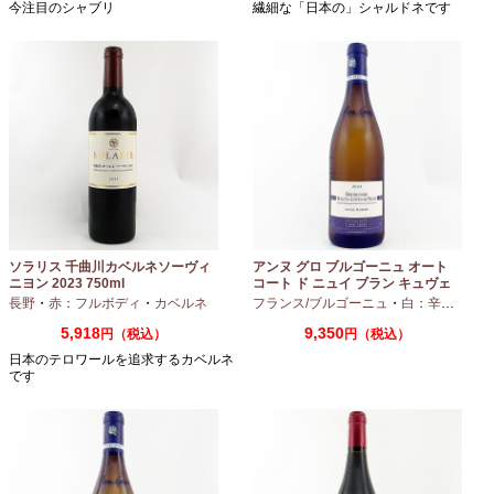
今注目のシャブリ
繊細な「日本の」シャルドネです
ソラリス 千曲川カベルネソーヴィ
アンヌ グロ ブルゴーニュ オート
ニヨン 2023 750ml
コート ド ニュイ ブラン キュヴェ
マリーヌ 2024 750ml
長野
・
赤：フルボディ
・
カベルネ
フランス/ブルゴーニュ
・
白：辛口
・
シャ
5,918
9,350
円（税込）
円（税込）
日本のテロワールを追求するカベルネ
です