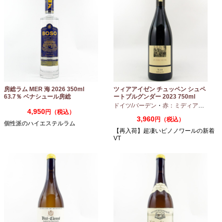
房総ラム MER 海 2026 350ml
ツィアアイゼン チュッペン シュペ
63.7％ ベナシュール房総
ートブルグンダー 2023 750ml
ドイツ/バーデン
・
赤：ミディアムボディ
4,950
円（税込）
3,960
円（税込）
個性派のハイエステルラム
【再入荷】超凄いピノノワールの新着
VT