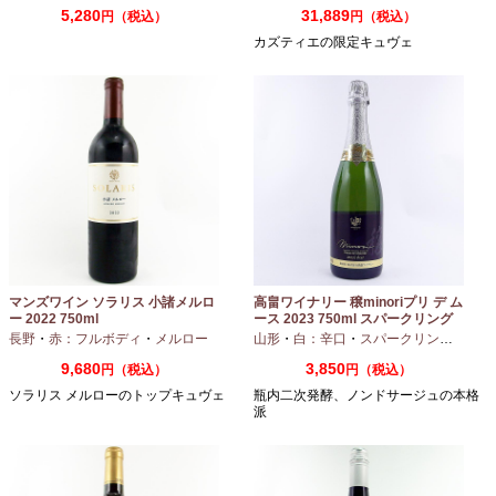
5,280
31,889
円（税込）
円（税込）
カズティエの限定キュヴェ
マンズワイン ソラリス 小諸メルロ
高畠ワイナリー 穣minoriプリ デ ム
ー 2022 750ml
ース 2023 750ml スパークリング
ワイン
長野
・
赤：フルボディ
・
メルロー
山形
・
白：辛口
・
スパークリングワイン
9,680
3,850
円（税込）
円（税込）
ソラリス メルローのトップキュヴェ
瓶内二次発酵、ノンドサージュの本格
派