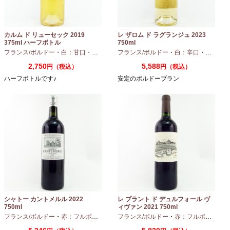
カルム ド リューセック 2019
レ ザロム ド ラグランジュ 2023
375ml ハーフボトル
750ml
フランス/ボルドー
・
白：甘口
・
セミヨン
・
フランス/ボルドー
ソーヴィニオンブラン
・
白：辛口
・
セミヨン
2,750
5,588
円（税込）
円（税込）
ハーフボトルです♪
安定のボルドーブラン
シャトー カントメルル 2022
レ プラント ド デュルフォール ヴ
750ml
ィヴァン 2021 750ml
フランス/ボルドー
・
赤：フルボディ
・
カベルネ
フランス/ボルドー
・
カベルネフラン
・
赤：フルボディ
・
プティヴェル