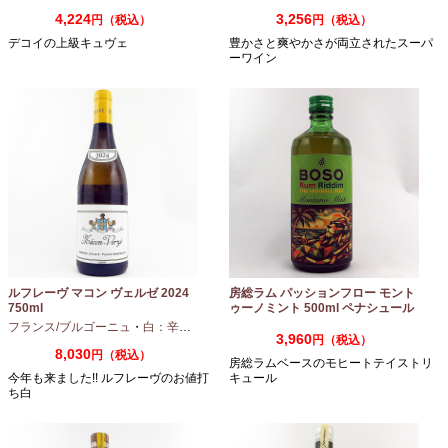
4,224
3,256
円（税込）
円（税込）
デコイの上級キュヴェ
豊かさと爽やかさが両立されたスーパ
ーワイン
ルフレーヴ マコン ヴェルゼ 2024
房総ラム パッションフロー モント
750ml
ゥーノミント 500ml ペナシュール
房総
フランス/ブルゴーニュ
・
白：辛口
・
シャルドネ
3,960
円（税込）
8,030
円（税込）
房総ラムベースのモヒートテイストリ
今年も来ました!! ルフレーヴのお値打
キュール
ち白