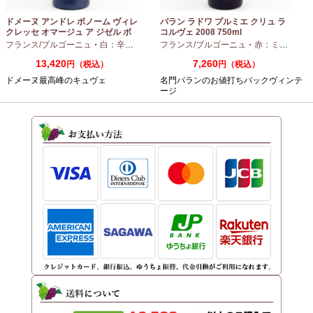
ドメーヌ アンドレ ボノーム ヴィレ
パラン ラドワ プルミエ クリュ ラ
クレッセ オマージュ ア ジゼル ボ
コルヴェ 2008 750ml
ノーム 2023 750ml
フランス/ブルゴーニュ
・
白：辛口
・
シャルドネ
フランス/ブルゴーニュ
・
赤：ミディアムボディ
13,420
7,260
円（税込）
円（税込）
ドメーヌ最高峰のキュヴェ
名門パランのお値打ちバックヴィンテ
ージ