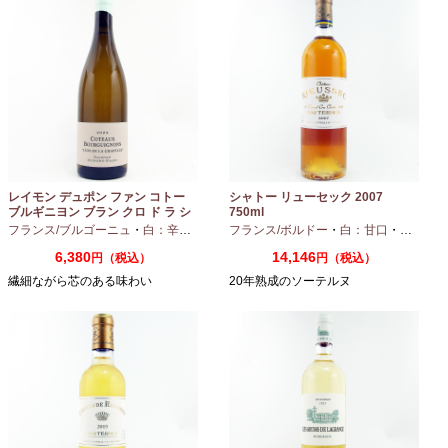
レイモン デュポン ファン コトー
シャトー リューセック 2007
ブルギニヨン ブラン クロ ド ラ シ
750ml
ャペル 2024 750ml
フランス/ブルゴーニュ
・
白：辛口
・
シャルドネ
フランス/ボルドー
・
白：甘口
・
セミヨン
6,380
14,146
円（税込）
円（税込）
繊細ながら芯のある味わい
20年熟成のソーテルヌ