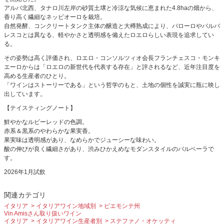
アルバ北西、タナロ川左岸の砂質土壌と冷涼な気候に恵まれた4.8haの畑から、
香り高く繊細なネッビオーロを栽培。
自然発酵、コンクリートタンク主体の醸造と大樽熟成により、バローロやバルバ
レスコとは異なる、軽やかさと透明感を備えたロエロらしい表現を追求してい
る。
その姿勢は高く評価され、ロエロ・コンソルツィオ会長フランチェスコ・モンキ
エーロからは「ロエロの新世代を代表する存在」と評されるなど、近年注目度を
高める生産者のひとり。
「ワインはストーリーである」という哲学のもと、土地の個性を誠実に瓶に映し
出しています。
【テイスティングノート】
鮮やかなルビーレッドの色調。
赤系＆黒系のやわらかな果実香。
果実味は透明感があり、なめらかでジューシーな味わい。
酸の伸びが良く繊細さがあり、渋みひかえめなモダンスタイルのバルベーラで
す。
2026年1月試飲
関連カテゴリ
イタリア
イタリアワイン地域別
ピエモンテ州
Vin Amisさん取り扱いワイン
イタリア
イタリアワイン生産者別
ステファノ・オケッティ