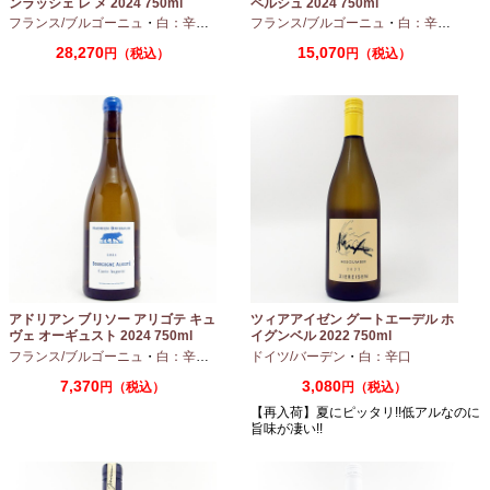
ンラッシェ レ メ 2024 750ml
ペルシュ 2024 750ml
フランス/ブルゴーニュ
・
白：辛口
・
シャルドネ
フランス/ブルゴーニュ
・
白：辛口
・
シャ
28,270
15,070
円（税込）
円（税込）
アドリアン ブリソー アリゴテ キュ
ツィアアイゼン グートエーデル ホ
ヴェ オーギュスト 2024 750ml
イグンベル 2022 750ml
フランス/ブルゴーニュ
・
白：辛口
・
アリゴテ
ドイツ/バーデン
・
白：辛口
7,370
3,080
円（税込）
円（税込）
【再入荷】夏にピッタリ!!低アルなのに
旨味が凄い!!