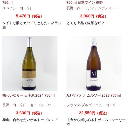
750ml
750ml 日本ワイン 長野
スペイン
・
白：辛口
長野
・
赤：ミディアムボディ
・
ピノノワ
5,478
3,960
円（税込）
円（税込）
タイトな酸とカッチリとしたミネラル
とても上品で繊細なピノ
感
楠わいなりー 日滝原 2024 750ml
AJ ヴァオナ ムルソー 2023 750ml
長野
・
白：辛口
・
セミヨン
・
ソーヴィニオンブラン
フランス/ブルゴーニュ
・
白：辛口
・
シャ
3,630
22,550
円（税込）
円（税込）
和食に合わせたいボルドーブレンド
【今から楽しめる】ザ・ムルソーな一
本