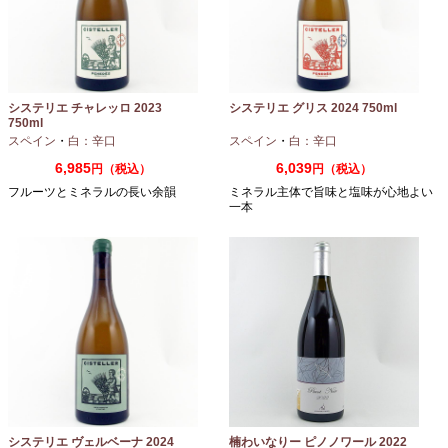
システリエ チャレッロ 2023
システリエ グリス 2024 750ml
750ml
スペイン
・
白：辛口
スペイン
・
白：辛口
6,985
6,039
円（税込）
円（税込）
フルーツとミネラルの長い余韻
ミネラル主体で旨味と塩味が心地よい
一本
システリエ ヴェルベーナ 2024
楠わいなりー ピノノワール 2022