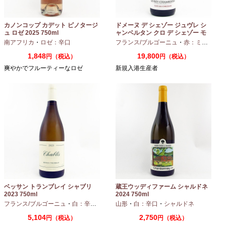
カノンコップ カデット ピノタージ
ドメーヌ デ シェゾー ジュヴレ シ
ュ ロゼ 2025 750ml
ャンベルタン クロ デ シェゾー モ
ノポール 2023 750ml
南アフリカ
・
ロゼ：辛口
フランス/ブルゴーニュ
・
赤：ミディアムボディ
1,848
19,800
円（税込）
円（税込）
爽やかでフルーティーなロゼ
新規入港生産者
ベッサン トランブレイ シャブリ
蔵王ウッディファーム シャルドネ
2023 750ml
2024 750ml
フランス/ブルゴーニュ
・
白：辛口
・
シャルドネ
山形
・
白：辛口
・
シャルドネ
5,104
2,750
円（税込）
円（税込）