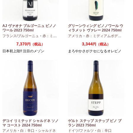
AJ ヴァオナ ブルゴーニュ ピノノ
グリーンウィング ピノノワール ウ
ワール 2023 750ml
ィラメット ヴァレー 2024 750ml
フランス/ブルゴーニュ
・
赤：ミディアムボディ
アメリカ
・
ピノノワール
・
赤：ミディアムボディ
・
ピノ
7,370
3,344
円（税込）
円（税込）
日本初上陸!! 注目のメゾン
まろやかさがクセになるオレピノ
デコイ リミテッド シャルドネ ソノ
ゲルト ステップ ステップ ピノ ブ
マ コースト 2024 750ml
ラン 2023 750ml
アメリカ
・
白：辛口
・
シャルドネ
ドイツ/ファルツ
・
白：辛口