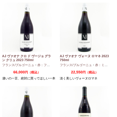
AJ ヴァオナ クロ ド ヴージョ グラ
AJ ヴァオナ ヴォーヌ ロマネ 2023
ン クリュ 2023 750ml
750ml
フランス/ブルゴーニュ
・
赤：フルボディ
・
フランス/ブルゴーニュ
ピノノワール
・
赤：ミディアムボディ
66,000
22,550
円（税込）
円（税込）
凄いの一言、絶対に買ってほしい一本
淡く美しいヴォーヌロマネ