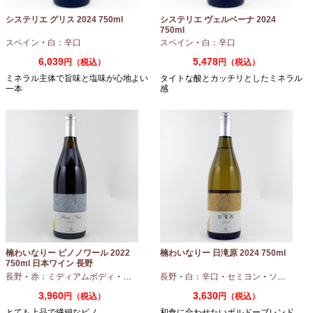
システリエ グリス 2024 750ml
システリエ ヴェルベーナ 2024
750ml
スペイン
・
白：辛口
スペイン
・
白：辛口
6,039
5,478
円（税込）
円（税込）
ミネラル主体で旨味と塩味が心地よい
タイトな酸とカッチリとしたミネラル
一本
感
楠わいなりー ピノノワール 2022
楠わいなりー 日滝原 2024 750ml
750ml 日本ワイン 長野
長野
・
赤：ミディアムボディ
・
ピノノワール
長野
・
白：辛口
・
セミヨン
・
ソーヴィニオンブラン
3,960
3,630
円（税込）
円（税込）
とても上品で繊細なピノ
和食に合わせたいボルドーブレンド