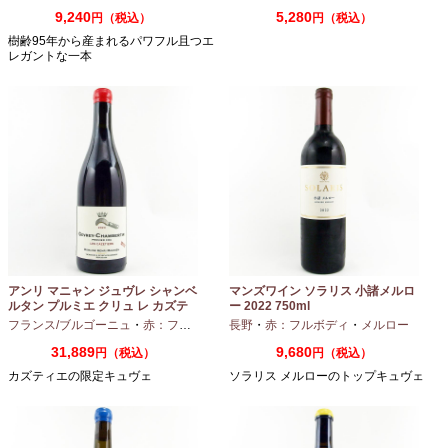
9,240
5,280
円（税込）
円（税込）
樹齢95年から産まれるパワフル且つエ
レガントな一本
アンリ マニャン ジュヴレ シャンベ
マンズワイン ソラリス 小諸メルロ
ルタン プルミエ クリュ レ カズテ
ー 2022 750ml
ィエ エルバージュ 24 モワ 2023
フランス/ブルゴーニュ
・
赤：フルボディ
・
長野
ピノノワール
・
赤：フルボディ
・
メルロー
750ml
31,889
9,680
円（税込）
円（税込）
カズティエの限定キュヴェ
ソラリス メルローのトップキュヴェ