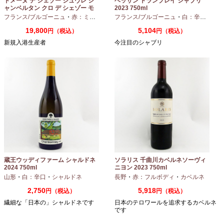
ドメーヌ デ シェゾー ジュヴレ シ
ベッサン トランブレイ シャブリ
ャンベルタン クロ デ シェゾー モ
2023 750ml
ノポール 2023 750ml
フランス/ブルゴーニュ
・
赤：ミディアムボディ
フランス/ブルゴーニュ
・
ピノノワール
・
白：辛口
・
シャ
19,800
5,104
円（税込）
円（税込）
新規入港生産者
今注目のシャブリ
蔵王ウッディファーム シャルドネ
ソラリス 千曲川カベルネソーヴィ
2024 750ml
ニヨン 2023 750ml
山形
・
白：辛口
・
シャルドネ
長野
・
赤：フルボディ
・
カベルネ
2,750
5,918
円（税込）
円（税込）
繊細な「日本の」シャルドネです
日本のテロワールを追求するカベルネ
です