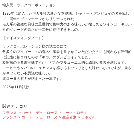
輸入元 ラックコーポレーション
1995年に購入したギガル社の新たな本拠地、シャトー・ダンピュイの名を冠し
て、同年のヴィンテージからリリースされた。
モカ系の複雑な風味に重層的で集中力のある味わいが愉しめるワインは、ギガル
社のグレードの高さが十二分に納得できるもの。
【テイスティングノート】
ラックコーポレーション様の試飲会にて
数多くのブルゴーニュの有名生産者を飲ませていただいたのにも関わらず圧倒的
に記憶に刻まれたのが「ギガルのダンピュイ」でした。
凝縮感のある果実味ですが、どこかブルゴーニュ的な繊細な要素を感じます。
コーヒーやタバコのニュアンスを感じるドッシリとした味わいなのですが、重さ
がキツくない不思議な味わい。
北ローヌの魅力が詰まった一本です。
2025年11月試飲
関連カテゴリ
フランス
コート・デュ・ローヌ
コート・ロティ
フランス
コート・デュ・ローヌ
生産者別
E.ギガル