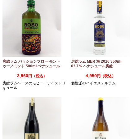
房総ラム パッションフロー モント
房総ラム MER 海 2026 350ml
ゥーノミント 500ml ペナシュール
63.7％ ベナシュール房総
房総
3,960
4,950
円（税込）
円（税込）
房総ラムベースのモヒートテイストリ
個性派のハイエステルラム
キュール