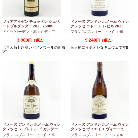
ツィアアイゼン チュッペン シュペ
ドメーヌ アンドレ ボノーム ヴィレ
ートブルグンダー 2023 750ml
クレッセ コトー ド レピネ 2023
750ml
ドイツ/バーデン
・
赤：ミディアムボディ
・
フランス/ブルゴーニュ
ピノノワール
・
白：辛口
・
シャ
3,960
9,240
円（税込）
円（税込）
【再入荷】超凄いピノノワールの新着
個人的にイチオシなキュヴェです!!
VT
ドメーヌ アンドレ ボノーム ヴィレ
ドメーヌ アンドレ ボノーム ヴィレ
クレッセ レ プレトル ド カンテー
クレッセ ヴィエイユ ヴィーニュ
ヌ 2023 750ml
2024 750ml
フランス/ブルゴーニュ
・
白：辛口
・
シャルドネ
フランス/ブルゴーニュ
・
シャルドネ