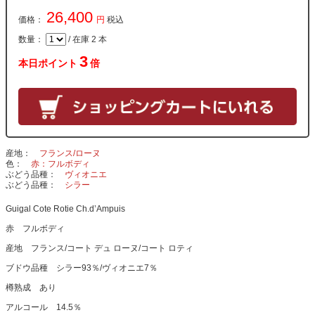
26,400
価格：
円
税込
数量：
/ 在庫 2 本
3
本日ポイント
倍
産地
フランス/ローヌ
色
赤：フルボディ
ぶどう品種
ヴィオニエ
ぶどう品種
シラー
Guigal Cote Rotie Ch.d’Ampuis
赤 フルボディ
産地 フランス/コート デュ ローヌ/コート ロティ
ブドウ品種 シラー93％/ヴィオニエ7％
樽熟成 あり
アルコール 14.5％