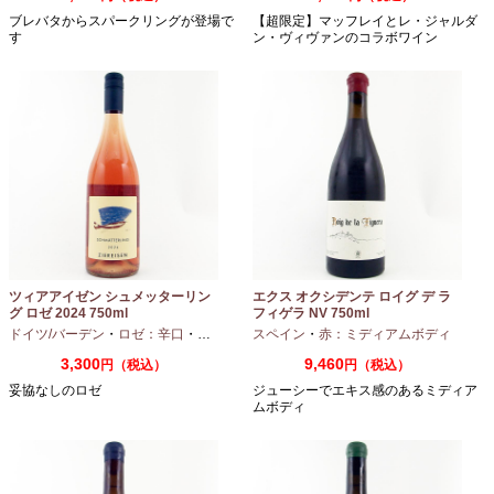
ブレバタからスパークリングが登場で
【超限定】マッフレイとレ・ジャルダ
す
ン・ヴィヴァンのコラボワイン
ツィアアイゼン シュメッターリン
エクス オクシデンテ ロイグ デ ラ
グ ロゼ 2024 750ml
フィゲラ NV 750ml
（2022/2023）
ドイツ/バーデン
・
ロゼ：辛口
・
ピノノワール
スペイン
・
赤：ミディアムボディ
3,300
9,460
円（税込）
円（税込）
妥協なしのロゼ
ジューシーでエキス感のあるミディア
ムボディ