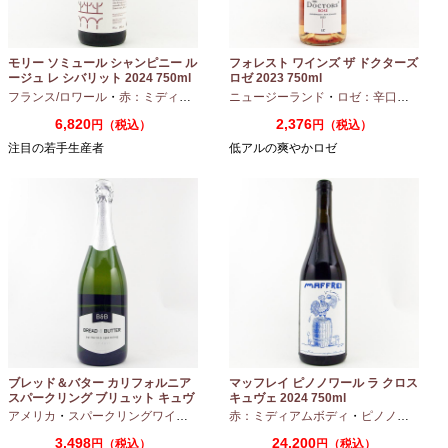
モリー ソミュール シャンピニー ル
フォレスト ワインズ ザ ドクターズ
ージュ レ シバリット 2024 750ml
ロゼ 2023 750ml
フランス/ロワール
・
赤：ミディアムボディ
ニュージーランド
・
カベルネフラン
・
ロゼ：辛口
・
ピノノ
6,820
2,376
円（税込）
円（税込）
注目の若手生産者
低アルの爽やかロゼ
ブレッド＆バター カリフォルニア
マッフレイ ピノノワール ラ クロス
スパークリング ブリュット キュヴ
キュヴェ 2024 750ml
ェ NV 750ml
アメリカ
・
スパークリングワイン
・
シャルドネ
赤：ミディアムボディ
・
ピノノワール
3,498
24,200
円（税込）
円（税込）