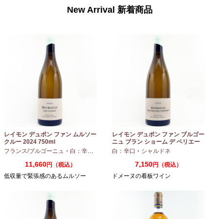
New Arrival 新着商品
レイモン デュポン ファン ムルソー
レイモン デュポン ファン ブルゴー
クルー 2024 750ml
ニュ ブラン ショーム デ ペリエー
ル 2024 750ml
フランス/ブルゴーニュ
・
白：辛口
・
シャルドネ
白：辛口
・
シャルドネ
11,660
7,150
円（税込）
円（税込）
低収量で緊張感のあるムルソー
ドメーヌの看板ワイン