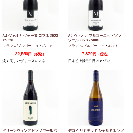
AJ ヴァオナ ヴォーヌ ロマネ 2023
AJ ヴァオナ ブルゴーニュ ピノノ
750ml
ワール 2023 750ml
フランス/ブルゴーニュ
・
赤：ミディアムボディ
フランス/ブルゴーニュ
・
ピノノワール
・
赤：ミディアムボディ
22,550
7,370
円（税込）
円（税込）
淡く美しいヴォーヌロマネ
日本初上陸!! 注目のメゾン
グリーンウィング ピノノワール ウ
デコイ リミテッド シャルドネ ソノ