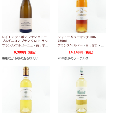
レイモン デュポン ファン コトー
シャトー リューセック 2007
ブルギニヨン ブラン クロ ド ラ シ
750ml
ャペル 2024 750ml
フランス/ブルゴーニュ
・
白：辛口
・
シャルドネ
フランス/ボルドー
・
白：甘口
・
セミヨン
6,380
14,146
円（税込）
円（税込）
繊細ながら芯のある味わい
20年熟成のソーテルヌ