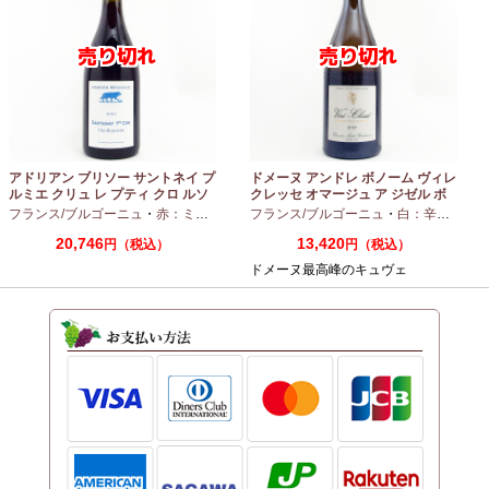
アドリアン ブリソー サントネイ プ
ドメーヌ アンドレ ボノーム ヴィレ
ルミエ クリュ レ プティ クロ ルソ
クレッセ オマージュ ア ジゼル ボ
ー 2024 750ml
ノーム 2023 750ml
フランス/ブルゴーニュ
・
赤：ミディアムボディ
フランス/ブルゴーニュ
・
ピノノワール
・
白：辛口
・
シャ
20,746
13,420
円（税込）
円（税込）
ドメーヌ最高峰のキュヴェ