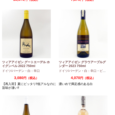
ツィアアイゼン グートエーデル ホ
ツィアアイゼン グラウアーブルグ
イグンベル 2022 750ml
ンダー 2023 750ml
ドイツ/バーデン
・
白：辛口
ドイツ/バーデン
・
白：辛口
・
ピノグリ
3,080
4,070
円（税込）
円（税込）
【再入荷】夏にピッタリ!!低アルなのに
濃いめで満足感のある白
旨味が凄い!!