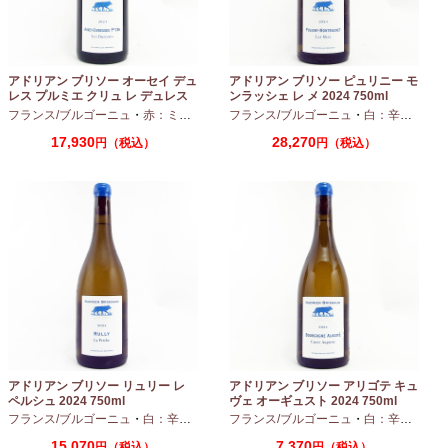
アドリアン ブリソー オーセイ デュ
アドリアン ブリソー ピュリニー モ
レス プルミエ クリュ レ デュレス
ンラッシェ レ メ 2024 750ml
2024 750ml
フランス/ブルゴーニュ
・
赤：ミディアムボディ
フランス/ブルゴーニュ
・
ピノノワール
・
白：辛口
・
シャ
17,930
28,270
円（税込）
円（税込）
アドリアン ブリソー リュリー レ
アドリアン ブリソー アリゴテ キュ
ペルシュ 2024 750ml
ヴェ オーギュスト 2024 750ml
フランス/ブルゴーニュ
・
白：辛口
・
シャルドネ
フランス/ブルゴーニュ
・
白：辛口
・
アリ
15,070
7,370
円（税込）
円（税込）