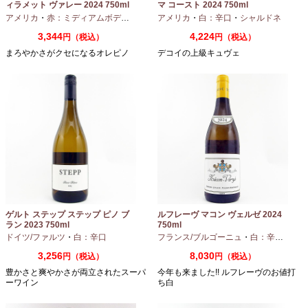
ィラメット ヴァレー 2024 750ml
マ コースト 2024 750ml
アメリカ
・
赤：ミディアムボディ
・
ピノノワール
アメリカ
・
白：辛口
・
シャルドネ
3,344
4,224
円（税込）
円（税込）
まろやかさがクセになるオレピノ
デコイの上級キュヴェ
ゲルト ステップ ステップ ピノ ブ
ルフレーヴ マコン ヴェルゼ 2024
ラン 2023 750ml
750ml
ドイツ/ファルツ
・
白：辛口
フランス/ブルゴーニュ
・
白：辛口
・
シャ
3,256
8,030
円（税込）
円（税込）
豊かさと爽やかさが両立されたスーパ
今年も来ました!! ルフレーヴのお値打
ーワイン
ち白