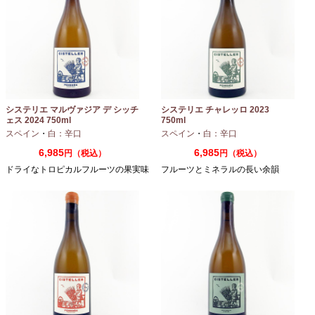
システリエ マルヴァジア デ シッチ
システリエ チャレッロ 2023
ェス 2024 750ml
750ml
スペイン
・
白：辛口
スペイン
・
白：辛口
6,985
6,985
円（税込）
円（税込）
ドライなトロピカルフルーツの果実味
フルーツとミネラルの長い余韻