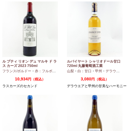
ル プティ リオン デュ マルキ ド ラ
ルバイヤート シャリオドール甘口
ス カーズ 2023 750ml
720ml 丸藤葡萄酒工業
フランス/ボルドー
・
赤：フルボディ
山梨
・
白：甘口
・
甲州
・
デラウエア
10,934
3,080
円（税込）
円（税込）
ラスカーズのセカンド
デラウエアと甲州の甘美なハーモニー