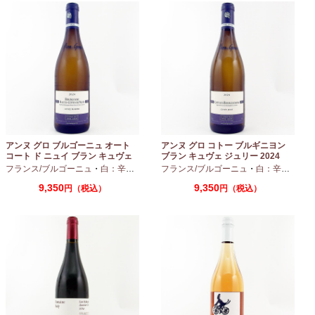
アンヌ グロ ブルゴーニュ オート
アンヌ グロ コトー ブルギニヨン
コート ド ニュイ ブラン キュヴェ
ブラン キュヴェ ジュリー 2024
マリーヌ 2024 750ml
フランス/ブルゴーニュ
・
白：辛口
・
シャルドネ
フランス/ブルゴーニュ
・
白：辛口
・
シャ
9,350
9,350
円（税込）
円（税込）