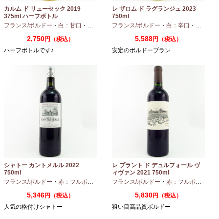
カルム ド リューセック 2019
レ ザロム ド ラグランジュ 2023
375ml ハーフボトル
750ml
フランス/ボルドー
・
白：甘口
・
セミヨン
・
フランス/ボルドー
ソーヴィニオンブラン
・
白：辛口
・
セミヨン
2,750
5,588
円（税込）
円（税込）
ハーフボトルです♪
安定のボルドーブラン
シャトー カントメルル 2022
レ プラント ド デュルフォール ヴ
750ml
ィヴァン 2021 750ml
フランス/ボルドー
・
赤：フルボディ
・
カベルネ
フランス/ボルドー
・
カベルネフラン
・
赤：フルボディ
・
プティヴェル
5,346
5,830
円（税込）
円（税込）
人気の格付けシャトー
狙い目高品質ボルドー