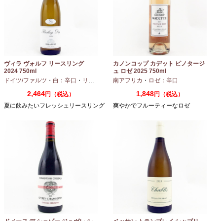
ヴィラ ヴォルフ リースリング
カノンコップ カデット ピノタージ
2024 750ml
ュ ロゼ 2025 750ml
ドイツ/ファルツ
・
白：辛口
・
リースリング
南アフリカ
・
ロゼ：辛口
2,464
1,848
円（税込）
円（税込）
夏に飲みたいフレッシュリースリング
爽やかでフルーティーなロゼ