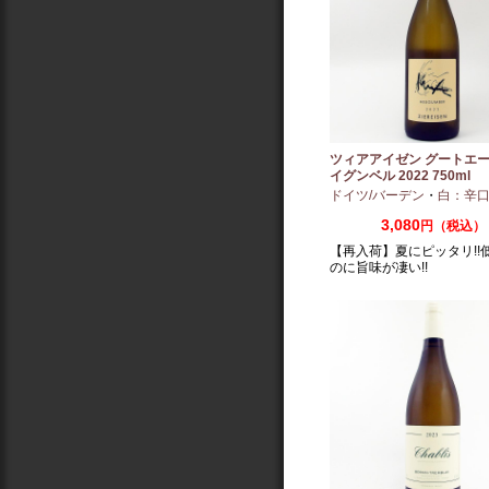
ツィアアイゼン グートエー
イグンベル 2022 750ml
ドイツ/バーデン
・
白：辛
3,080
円（税込）
【再入荷】夏にピッタリ!!
のに旨味が凄い!!