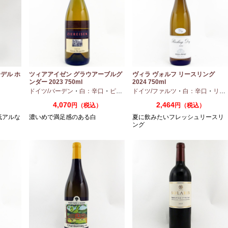
デル ホ
ツィアアイゼン グラウアーブルグ
ヴィラ ヴォルフ リースリング
ンダー 2023 750ml
2024 750ml
口
ドイツ/バーデン
・
白：辛口
・
ピノグリ
ドイツ/ファルツ
・
白：辛口
・
リースリング
4,070
2,464
円（税込）
円（税込）
低アルな
濃いめで満足感のある白
夏に飲みたいフレッシュリースリ
ング