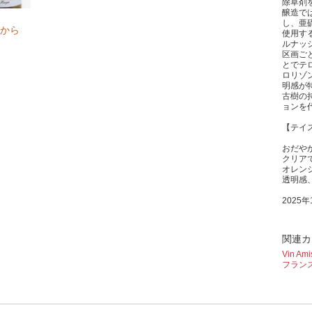
除草剤
醸造で
し、亜
から
使用す
ルナッ
区画ご
とでテ
ロリゾ
明感が
古樹の
ョンを
【テイ
おだや
クリア
オレン
透明感
2025
関連カ
Vin 
フラン