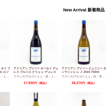
New Arrival 新着商品
トネイ プ
アドリアン ブリソー オーセイ デュ
アドリアン ブリソー ピュリニー 
ロ ルソ
レス プルミエ クリュ レ デュレス
ンラッシェ レ メ 2024 750ml
2024 750ml
ディアムボディ
フランス/ブルゴーニュ
・
ピノノワール
・
赤：ミディアムボディ
フランス/ブルゴーニュ
・
ピノノワール
・
白：辛口
17,930
28,270
）
円（税込）
円（税込）