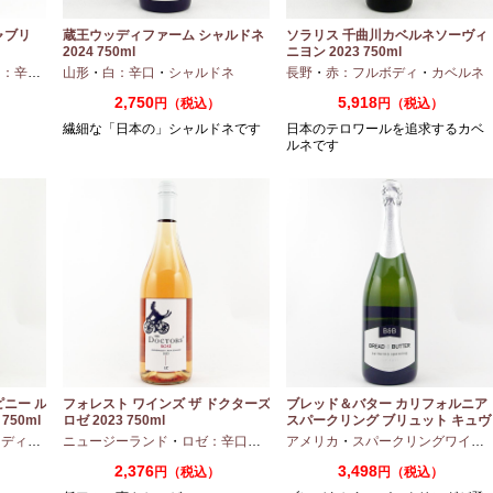
ャブリ
蔵王ウッディファーム シャルドネ
ソラリス 千曲川カベルネソーヴィ
2024 750ml
ニヨン 2023 750ml
：辛口
・
シャルドネ
山形
・
白：辛口
・
シャルドネ
長野
・
赤：フルボディ
・
カベルネ
2,750
5,918
円（税込）
円（税込）
繊細な「日本の」シャルドネです
日本のテロワールを追求するカベ
ルネです
ピニー ル
フォレスト ワインズ ザ ドクターズ
ブレッド＆バター カリフォルニア
750ml
ロゼ 2023 750ml
スパークリング ブリュット キュヴ
ェ NV 750ml
アムボディ
ニュージーランド
・
カベルネフラン
・
ロゼ：辛口
・
ピノノワール
アメリカ
・
スパークリングワイン
2,376
3,498
円（税込）
円（税込）