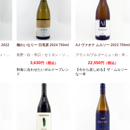
2022
楠わいなりー 日滝原 2024 750ml
AJ ヴァオナ ムルソー 2023 750ml
ィ
・
ピノノワール
長野
・
白：辛口
・
セミヨン
・
ソーヴィニオンブラン
フランス/ブルゴーニュ
・
白：辛口
3,630
22,550
円（税込）
円（税込）
和食に合わせたいボルドーブレン
【今から楽しめる】ザ・ムルソー
ド
な一本