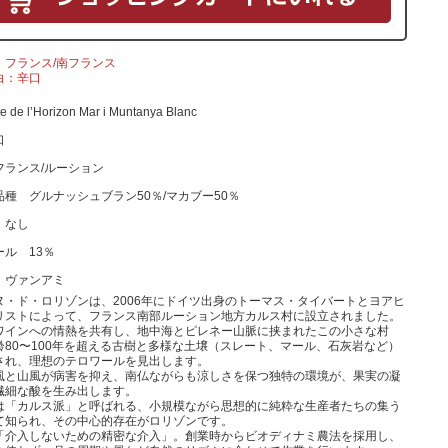
フランス/南フランス
白：辛口
 de l’Horizon Mar i Muntanya Blanc
口
フランス/ルーション
品種 グルナッシュブラン50％/マカブー50％
 なし
ール 13％
 ヴァンアミ
ヌ・ド・ロリゾンは、2006年にドイツ出身のトーマス・タイバートとヨアヒ
リストによって、フランス南部ルーション地方カルス村に設立されました。
ワインへの情熱を共有し、地中海とピレネー山脈に挟まれたこの小さな村
齢80〜100年を超える古樹と多様な土壌（スレート、マール、石灰岩など）
され、理想のテロワールを見出します。
風と山風が病害を抑え、南仏ながらも涼しさを保つ独特の環境が、果実の凝
繊細な酸を生み出します。
は「カルス派」と呼ばれる、小規模ながら思想的に純粋な生産者たちの集う
て知られ、その中心的存在がロリゾンです。
「介入しないための精密な介入」。創業時からビオディナミ農法を採用し、