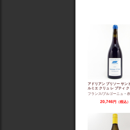
アドリアン ブリソー サン
ルミエ クリュ レ プティ ク
ー 2024 750ml
フランス/ブルゴーニュ
・
赤：ミ
20,746
円（税込