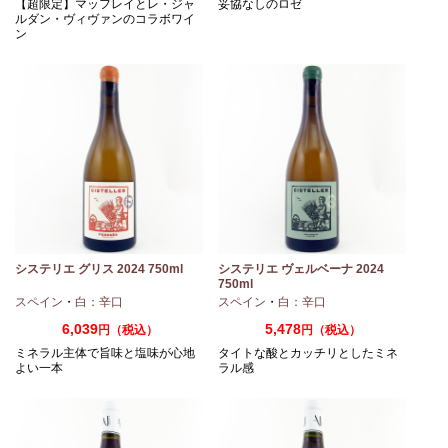
【超限定】マッフレイとレ・ジャ
妥協なしのロゼ
ルダン・ヴィヴァンのコラボワイ
ン
システリエ グリス 2024 750ml
システリエ ヴェルベーナ 2024
750ml
スペイン
・
白：辛口
スペイン
・
白：辛口
6,039
5,478
円（税込）
円（税込）
ミネラル主体で旨味と塩味が心地
タイトな酸とカッチリとしたミネ
よい一本
ラル感