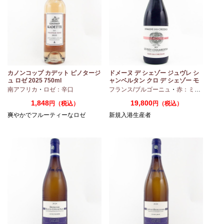
カノンコップ カデット ピノタージ
ドメーヌ デ シェゾー ジュヴレ シ
ュ ロゼ 2025 750ml
ャンベルタン クロ デ シェゾー モ
ノポール 2023 750ml
南アフリカ
・
ロゼ：辛口
フランス/ブルゴーニュ
・
赤：ミディアムボディ
1,848
19,800
円（税込）
円（税込）
爽やかでフルーティーなロゼ
新規入港生産者