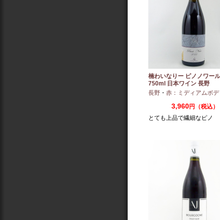
楠わいなりー ピノノワール 
750ml 日本ワイン 長野
長野
・
赤：ミディアムボデ
3,960
円（税込）
とても上品で繊細なピノ