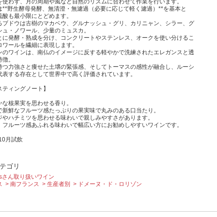
を使わず、月の周期や風など自然のリズムに合わせて作業を行います。
は**野生酵母発酵、無清澄・無濾過（必要に応じて軽く濾過）**を基本と
硫酸も最小限にとどめます。
るブドウは古樹のマカベウ、グルナッシュ・グリ、カリニャン、シラー、グ
シュ・ノワール、少量のミュスカ。
とに発酵・熟成を分け、コンクリートやステンレス、オークを使い分けるこ
ロワールを繊細に表現します。
ンのワインは、南仏のイメージに反する軽やかで洗練されたエレガンスと透
特徴。
持つ力強さと痩せた土壌の緊張感、そしてトーマスの感性が融合し、ルーシ
代表する存在として世界中で高く評価されています。
スティングノート】
かな核果実を思わせる香り。
で新鮮なフルーツ感たっぷりの果実味で丸みのある口当たり。
ジやハチミツを思わせる味わいで親しみやすさがあります。
、フルーツ感あふれる味わいで幅広い方にお勧めしやすいワインです。
年10月試飲
テゴリ
Amisさん取り扱いワイン
ス
南フランス
生産者別
ドメーヌ・ド・ロリゾン