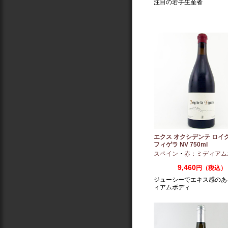
注目の若手生産者
エクス オクシデンテ ロイグ
フィゲラ NV 750ml
（2022/2023）
スペイン
・
赤：ミディアム
9,460
円（税込）
ジューシーでエキス感のあ
ィアムボディ