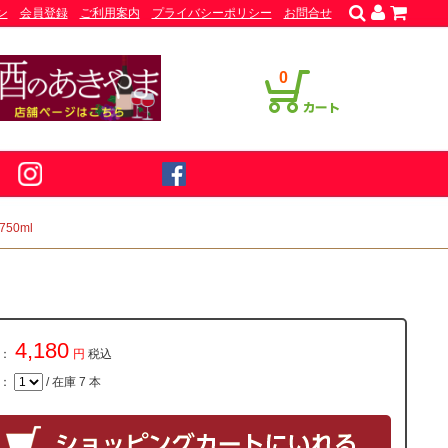
ン
会員登録
ご利用案内
プライバシーポリシー
お問合せ
0
50ml
4,180
：
円
税込
量：
/ 在庫 7 本