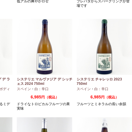
低アルの爽やかロゼ
ブレバタからスパークリングが登
場です
 デ ラ
システリエ マルヴァジア デ シッチ
システリエ チャレッロ 2023
ェス 2024 750ml
750ml
ボディ
スペイン
・
白：辛口
スペイン
・
白：辛口
6,985
6,985
円（税込）
円（税込）
るミデ
ドライなトロピカルフルーツの果
フルーツとミネラルの長い余韻
実味