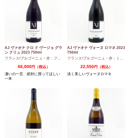
AJ ヴァオナ クロ ド ヴージョ グラ
AJ ヴァオナ ヴォーヌ ロマネ 2023
ン クリュ 2023 750ml
750ml
・
シャルドネ
フランス/ブルゴーニュ
・
赤：フルボディ
フランス/ブルゴーニュ
・
ピノノワール
・
赤：ミディアムボディ
66,000
22,550
円（税込）
円（税込）
凄いの一言、絶対に買ってほしい
淡く美しいヴォーヌロマネ
一本