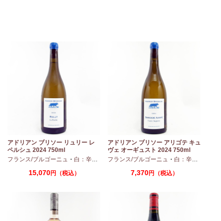
モ
アドリアン ブリソー リュリー レ
アドリアン ブリソー アリゴテ キュ
ペルシュ 2024 750ml
ヴェ オーギュスト 2024 750ml
・
シャルドネ
フランス/ブルゴーニュ
・
白：辛口
・
シャルドネ
フランス/ブルゴーニュ
・
白：辛口
・
アリ
15,070
7,370
円（税込）
円（税込）