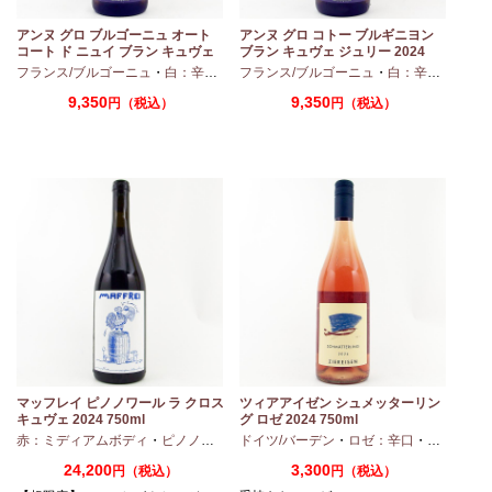
アンヌ グロ ブルゴーニュ オート
アンヌ グロ コトー ブルギニヨン
コート ド ニュイ ブラン キュヴェ
ブラン キュヴェ ジュリー 2024
マリーヌ 2024 750ml
フランス/ブルゴーニュ
・
白：辛口
・
シャルドネ
フランス/ブルゴーニュ
・
白：辛口
・
シャ
9,350
9,350
円（税込）
円（税込）
マッフレイ ピノノワール ラ クロス
ツィアアイゼン シュメッターリン
キュヴェ 2024 750ml
グ ロゼ 2024 750ml
・
シャルドネ
赤：ミディアムボディ
・
ピノノワール
ドイツ/バーデン
・
ロゼ：辛口
・
ピノノワ
24,200
3,300
円（税込）
円（税込）