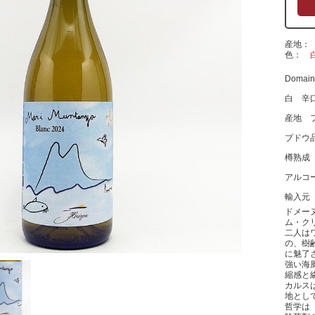
産地
色
Domaine
白 辛
産地 
ブドウ
樽熟成
アルコ
輸入元
ドメー
ム・ク
二人は
の、樹
に魅了
強い海
縮感と
カルス
地とし
哲学は