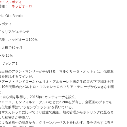
赤：フルボディ
品種
ネッビオーロ
ita Otto Barolo
ルボディ
イタリア/ピエモンテ
品種 ネッビオーロ100％
 大樽で36ヶ月
ル 15％
 ヴァンアミ
カ出身のアラン・マンリーが手がける「マルゲリータ・オット」は、伝統派
ロを体現するワインだ。
チアーノ・サンドローネやエリオ・アルターレら著名生産者の下で経験を積
に10年間勤めたバルトロ・マスカレッロのマリア・テレーザから大きな影響
た。
年に自ら畑を取得し、2015年にカンティーナを設立。
バローロ、モンフォルテ・ダルバなどに3.2haを所有し、全区画のブドウを
る伝統的手法“アッセンブラッジョ”を貫いている。
はマスカレッロに比べてより緻密で繊細。畑の管理からボトリングに至るま
した精密さが特徴だ。
による過熟への懸念から、グリーンハーベストを行わず、蔓を切らずに巻き