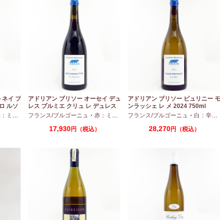
トネイ プ
アドリアン ブリソー オーセイ デュ
アドリアン ブリソー ピュリニー 
ロ ルソ
レス プルミエ クリュ レ デュレス
ンラッシェ レ メ 2024 750ml
2024 750ml
ディアムボディ
フランス/ブルゴーニュ
・
ピノノワール
・
赤：ミディアムボディ
フランス/ブルゴーニュ
・
ピノノワール
・
白：辛口
17,930
28,270
）
円（税込）
円（税込）