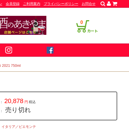
ン
会員登録
ご利用案内
プライバシーポリシー
お問合せ
0
021 750ml
20,878
：
円
税込
売り切れ
量：
イタリア／ピエモンテ