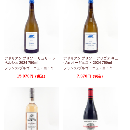
モ
アドリアン ブリソー リュリー レ
アドリアン ブリソー アリゴテ キュ
ペルシュ 2024 750ml
ヴェ オーギュスト 2024 750ml
・
シャルドネ
フランス/ブルゴーニュ
・
白：辛口
・
シャルドネ
フランス/ブルゴーニュ
・
白：辛口
・
アリ
15,070
7,370
円（税込）
円（税込）