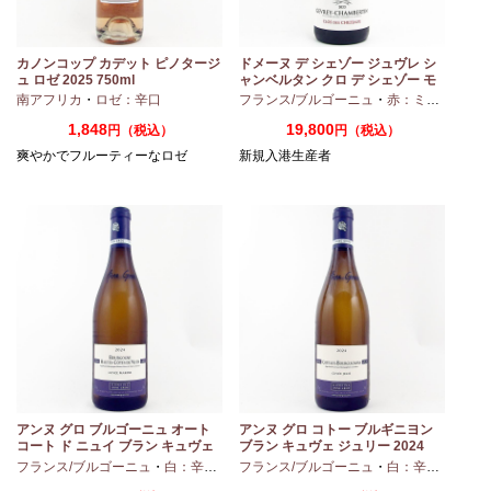
カノンコップ カデット ピノタージ
ドメーヌ デ シェゾー ジュヴレ シ
ュ ロゼ 2025 750ml
ャンベルタン クロ デ シェゾー モ
ノポール 2023 750ml
南アフリカ
・
ロゼ：辛口
フランス/ブルゴーニュ
・
赤：ミディアムボディ
1,848
19,800
円（税込）
円（税込）
爽やかでフルーティーなロゼ
新規入港生産者
アンヌ グロ ブルゴーニュ オート
アンヌ グロ コトー ブルギニヨン
コート ド ニュイ ブラン キュヴェ
ブラン キュヴェ ジュリー 2024
マリーヌ 2024 750ml
フランス/ブルゴーニュ
・
白：辛口
・
シャルドネ
フランス/ブルゴーニュ
・
白：辛口
・
シャ