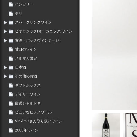
ハンガリー
チリ
スパークリングワイン
ビオロジック(オーガニック)ワイン
古酒（バックヴィンテージ）
甘口のワイン
メルマガ限定
日本酒
その他のお酒
ギフトボックス
デイリーワイン
厳選シャルドネ
ピュアなピノノワール
Vin Amisさん取り扱いワイン
2005年ワイン