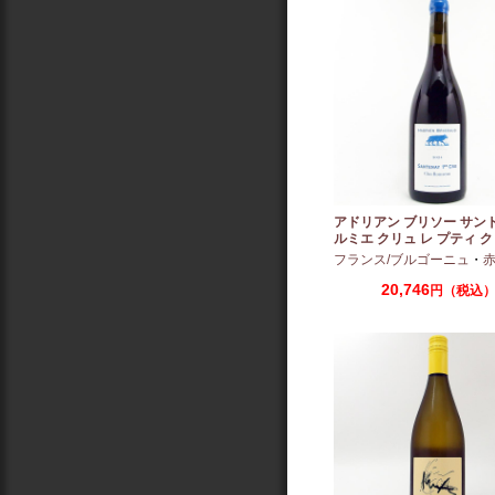
アドリアン ブリソー サン
ルミエ クリュ レ プティ ク
ー 2024 750ml
フランス/ブルゴーニュ
・
赤：ミ
20,746
円（税込