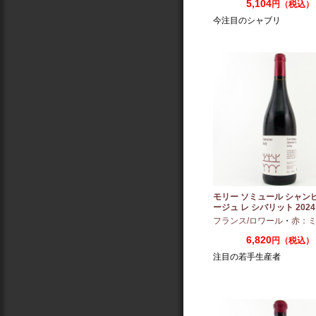
5,104
円（税込）
今注目のシャブリ
モリー ソミュール シャン
ージュ レ シバリット 2024 
フランス/ロワール
・
赤：ミディ
6,820
円（税込）
注目の若手生産者