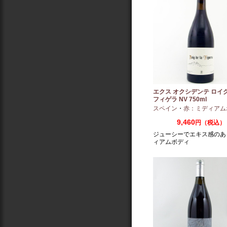
エクス オクシデンテ ロイグ
フィゲラ NV 750ml
（2022/2023）
スペイン
・
赤：ミディアム
9,460
円（税込）
ジューシーでエキス感のあ
ィアムボディ