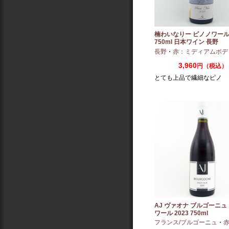
楠わいなりー ピノノワール 
750ml 日本ワイン 長野
長野
・
赤：ミディアムボデ
3,960
円（税込）
とても上品で繊細なピノ
AJ ヴァオナ ブルゴーニュ
ワール 2023 750ml
フランス/ブルゴーニュ
・
赤：ミ