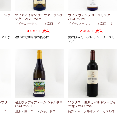
デル ホ
ツィアアイゼン グラウアーブルグ
ヴィラ ヴォルフ リースリング
ンダー 2023 750ml
2024 750ml
口
ドイツ/バーデン
・
白：辛口
・
ピノグリ
ドイツ/ファルツ
・
白：辛口
・
リースリング
4,070
2,464
円（税込）
円（税込）
低アルな
濃いめで満足感のある白
夏に飲みたいフレッシュリースリ
ング
ャブリ
蔵王ウッディファーム シャルドネ
ソラリス 千曲川カベルネソーヴィ
2024 750ml
ニヨン 2023 750ml
：辛口
・
シャルドネ
山形
・
白：辛口
・
シャルドネ
長野
・
赤：フルボディ
・
カベルネ