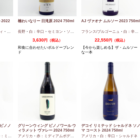
2022
楠わいなりー 日滝原 2024 750ml
AJ ヴァオナ ムルソー 2023 750ml
ィ
・
ピノノワール
長野
・
白：辛口
・
セミヨン
・
ソーヴィニオンブラン
フランス/ブルゴーニュ
・
白：辛口
3,630
22,550
円（税込）
円（税込）
和食に合わせたいボルドーブレン
【今から楽しめる】ザ・ムルソー
ド
な一本
 ピノノ
グリーンウィング ピノノワール ウ
デコイ リミテッド シャルドネ ソ
ィラメット ヴァレー 2024 750ml
マ コースト 2024 750ml
ディアムボディ
アメリカ
・
・
赤：ミディアムボディ
ピノノワール
・
ピノノワール
アメリカ
・
白：辛口
・
シャルドネ