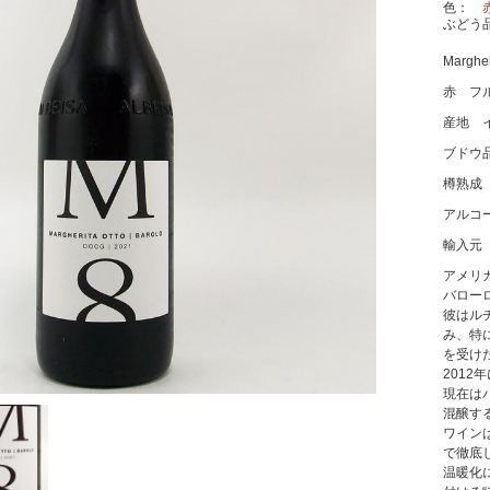
色
ぶどう
Margher
赤 フ
産地 
ブドウ
樽熟成
アルコー
輸入元
アメリ
バロー
彼はル
み、特
を受け
2012
現在は
混醸す
ワイン
で徹底
温暖化