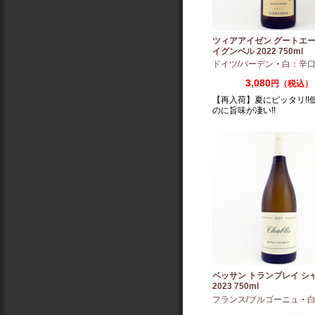
ツィアアイゼン グートエー
イグンベル 2022 750ml
ドイツ/バーデン
・
白：辛
3,080
円（税込）
【再入荷】夏にピッタリ!!
のに旨味が凄い!!
ベッサン トランブレイ シ
2023 750ml
フランス/ブルゴーニュ
・
白