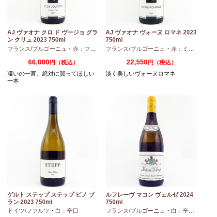
AJ ヴァオナ クロ ド ヴージョ グラ
AJ ヴァオナ ヴォーヌ ロマネ 2023
ン クリュ 2023 750ml
750ml
・
シャルドネ
フランス/ブルゴーニュ
・
赤：フルボディ
フランス/ブルゴーニュ
・
ピノノワール
・
赤：ミディアムボディ
66,000
22,550
円（税込）
円（税込）
凄いの一言、絶対に買ってほしい
淡く美しいヴォーヌロマネ
一本
ノ
ゲルト ステップ ステップ ピノ ブ
ルフレーヴ マコン ヴェルゼ 2024
ラン 2023 750ml
750ml
ドイツ/ファルツ
・
白：辛口
フランス/ブルゴーニュ
・
白：辛口
・
シャ