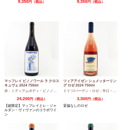
9,350
9,350
円（税込）
円（税込）
マッフレイ ピノノワール ラ クロス
ツィアアイゼン シュメッターリン
キュヴェ 2024 750ml
グ ロゼ 2024 750ml
・
シャルドネ
赤：ミディアムボディ
・
ピノノワール
ドイツ/バーデン
・
ロゼ：辛口
・
ピノノワ
24,200
3,300
円（税込）
円（税込）
【超限定】マッフレイとレ・ジャ
妥協なしのロゼ
ルダン・ヴィヴァンのコラボワイ
ン