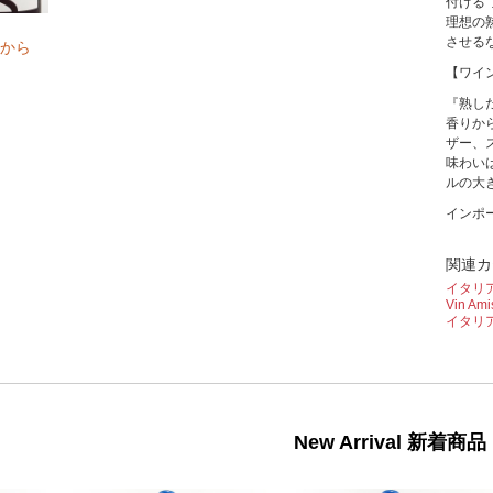
付ける
理想の
させる
から
【ワイ
『熟し
香りか
ザー、
味わい
ルの大
インポ
関連カ
イタリ
Vin 
イタリ
New Arrival 新着商品