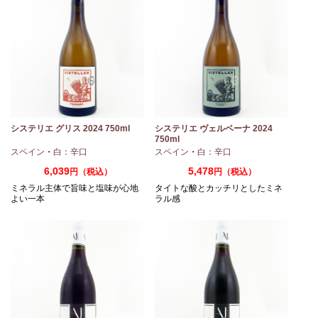
システリエ グリス 2024 750ml
システリエ ヴェルベーナ 2024
750ml
スペイン
・
白：辛口
スペイン
・
白：辛口
6,039
5,478
円（税込）
円（税込）
ミネラル主体で旨味と塩味が心地
タイトな酸とカッチリとしたミネ
よい一本
ラル感