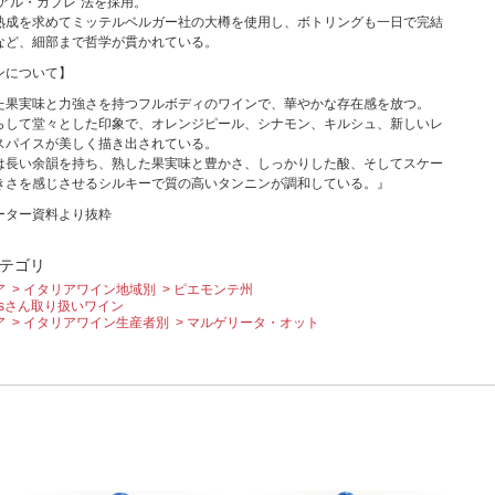
“アル・カプレ”法を採用。
熟成を求めてミッテルベルガー社の大樽を使用し、ボトリングも一日で完結
など、細部まで哲学が貫かれている。
ンについて】
た果実味と力強さを持つフルボディのワインで、華やかな存在感を放つ。
らして堂々とした印象で、オレンジピール、シナモン、キルシュ、新しいレ
スパイスが美しく描き出されている。
は長い余韻を持ち、熟した果実味と豊かさ、しっかりした酸、そしてスケー
きさを感じさせるシルキーで質の高いタンニンが調和している。』
ーター資料より抜粋
テゴリ
ア
イタリアワイン地域別
ピエモンテ州
Amisさん取り扱いワイン
ア
イタリアワイン生産者別
マルゲリータ・オット