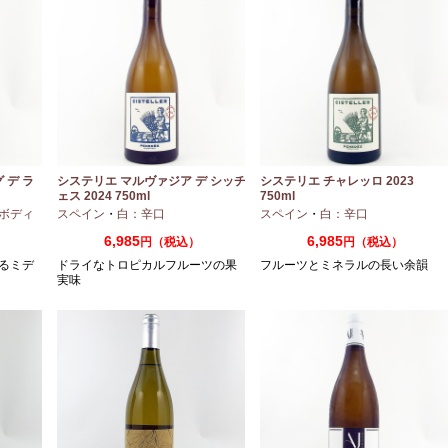
 デ ラ
システリエ マルヴァジア デ シッチ
システリエ チャレッロ 2023
ェス 2024 750ml
750ml
ボディ
スペイン
・
白：辛口
スペイン
・
白：辛口
6,985
6,985
円（税込）
円（税込）
るミデ
ドライなトロピカルフルーツの果
フルーツとミネラルの長い余韻
実味