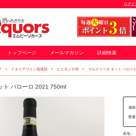
ログイ
トップページ
メールマガジン
詳細検索
ア
イタリアワイン地域別
ピエモンテ州
マルゲリータ オット バローロ 2
 バローロ 2021 750ml
価格
数
産地