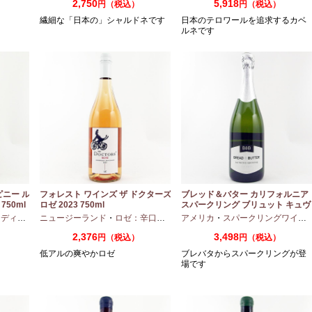
2,750
5,918
円（税込）
円（税込）
繊細な「日本の」シャルドネです
日本のテロワールを追求するカベ
ルネです
ピニー ル
フォレスト ワインズ ザ ドクターズ
ブレッド＆バター カリフォルニア
750ml
ロゼ 2023 750ml
スパークリング ブリュット キュヴ
ェ NV 750ml
アムボディ
ニュージーランド
・
カベルネフラン
・
ロゼ：辛口
・
ピノノワール
アメリカ
・
スパークリングワイン
2,376
3,498
円（税込）
円（税込）
低アルの爽やかロゼ
ブレバタからスパークリングが登
場です