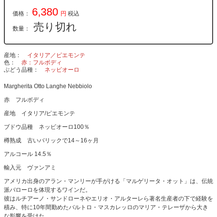
6,380
価格：
円
税込
売り切れ
数量：
産地
イタリア／ピエモンテ
色
赤：フルボディ
ぶどう品種
ネッビオーロ
Margherita Otto Langhe Nebbiolo
赤 フルボディ
産地 イタリア/ピエモンテ
ブドウ品種 ネッビオーロ100％
樽熟成 古いバリックで14～16ヶ月
アルコール 14.5％
輸入元 ヴァンアミ
アメリカ出身のアラン・マンリーが手がける「マルゲリータ・オット」は、伝統
派バローロを体現するワインだ。
彼はルチアーノ・サンドローネやエリオ・アルターレら著名生産者の下で経験を
積み、特に10年間勤めたバルトロ・マスカレッロのマリア・テレーザから大き
な影響を受けた。