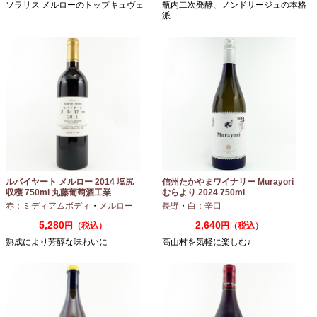
ソラリス メルローのトップキュヴェ
瓶内二次発酵、ノンドサージュの本格
派
ルバイヤート メルロー 2014 塩尻
信州たかやまワイナリー Murayori
収穫 750ml 丸藤葡萄酒工業
むらより 2024 750ml
赤：ミディアムボディ
・
メルロー
長野
・
白：辛口
5,280
2,640
円（税込）
円（税込）
熟成により芳醇な味わいに
高山村を気軽に楽しむ♪