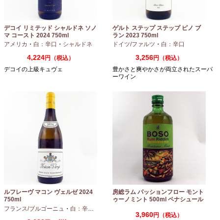
デコイ リミテッド シャルドネ ソノ
ゲルト ステップ ステップ ピノ ブ
マ コースト 2024 750ml
ラン 2023 750ml
アメリカ
・
白：辛口
・
シャルドネ
ドイツ/ファルツ
・
白：辛口
4,224
3,256
円（税込）
円（税込）
デコイの上級キュヴェ
豊かさと爽やかさが両立されたスーパ
ーワイン
ルフレーヴ マコン ヴェルゼ 2024
房総ラム パッションフロー モント
750ml
ゥーノミント 500ml ペナシュール
房総
フランス/ブルゴーニュ
・
白：辛口
・
シャルドネ
3,960
円（税込）