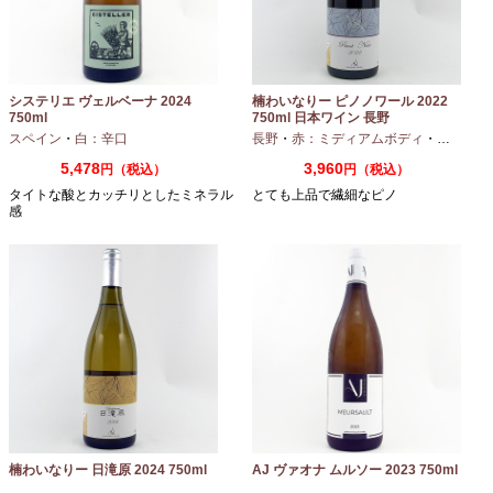
システリエ ヴェルベーナ 2024
楠わいなりー ピノノワール 2022
750ml
750ml 日本ワイン 長野
スペイン
・
白：辛口
長野
・
赤：ミディアムボディ
・
ピノノワ
5,478
3,960
円（税込）
円（税込）
タイトな酸とカッチリとしたミネラル
とても上品で繊細なピノ
感
楠わいなりー 日滝原 2024 750ml
AJ ヴァオナ ムルソー 2023 750ml