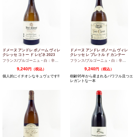
ドメーヌ アンドレ ボノーム ヴィレ
ドメーヌ アンドレ ボノーム ヴィレ
クレッセ コトー ド レピネ 2023
クレッセ レ プレトル ド カンテー
750ml
ヌ 2023 750ml
フランス/ブルゴーニュ
・
白：辛口
・
シャルドネ
フランス/ブルゴーニュ
・
白：辛口
・
シャ
9,240
9,240
円（税込）
円（税込）
個人的にイチオシなキュヴェです!!
樹齢95年から産まれるパワフル且つエ
レガントな一本