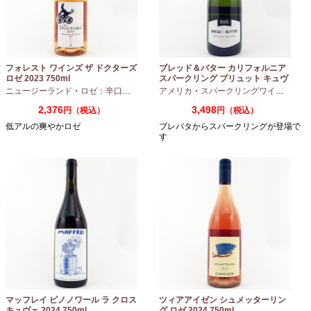
フォレスト ワインズ ザ ドクターズ
ブレッド＆バター カリフォルニア
ロゼ 2023 750ml
スパークリング ブリュット キュヴ
ェ NV 750ml
ニュージーランド
・
ロゼ：辛口
・
ピノノワール
アメリカ
・
スパークリングワイン
・
シャ
2,376
3,498
円（税込）
円（税込）
低アルの爽やかロゼ
ブレバタからスパークリングが登場で
す
マッフレイ ピノノワール ラ クロス
ツィアアイゼン シュメッターリン
キュヴェ 2024 750ml
グ ロゼ 2024 750ml