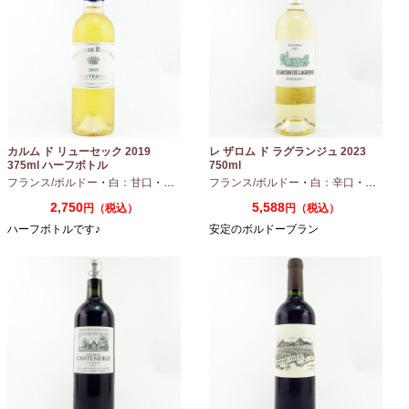
カルム ド リューセック 2019
レ ザロム ド ラグランジュ 2023
375ml ハーフボトル
750ml
フランス/ボルドー
・
白：甘口
・
セミヨン
・
フランス/ボルドー
ソーヴィニオンブラン
・
白：辛口
・
セミヨン
2,750
5,588
円（税込）
円（税込）
ハーフボトルです♪
安定のボルドーブラン