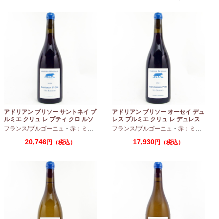
アドリアン ブリソー サントネイ プ
アドリアン ブリソー オーセイ デュ
ルミエ クリュ レ プティ クロ ルソ
レス プルミエ クリュ レ デュレス
ー 2024 750ml
2024 750ml
フランス/ブルゴーニュ
・
赤：ミディアムボディ
フランス/ブルゴーニュ
・
ピノノワール
・
赤：ミディアムボディ
20,746
17,930
円（税込）
円（税込）