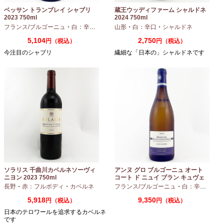
ベッサン トランブレイ シャブリ
蔵王ウッディファーム シャルドネ
2023 750ml
2024 750ml
フランス/ブルゴーニュ
・
白：辛口
・
シャルドネ
山形
・
白：辛口
・
シャルドネ
5,104
2,750
円（税込）
円（税込）
今注目のシャブリ
繊細な「日本の」シャルドネです
ソラリス 千曲川カベルネソーヴィ
アンヌ グロ ブルゴーニュ オート
ニヨン 2023 750ml
コート ド ニュイ ブラン キュヴェ
マリーヌ 2024 750ml
長野
・
赤：フルボディ
・
カベルネ
フランス/ブルゴーニュ
・
白：辛口
・
シャ
5,918
9,350
円（税込）
円（税込）
日本のテロワールを追求するカベルネ
です