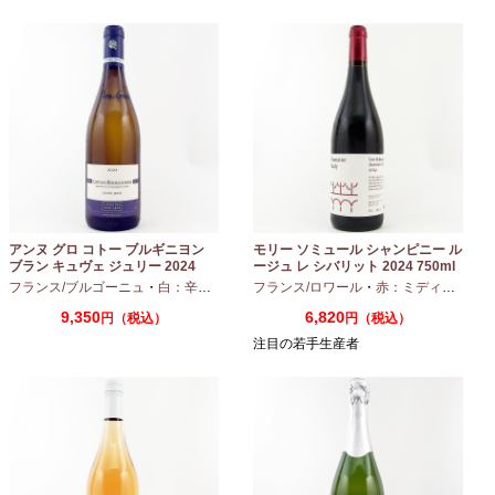
アンヌ グロ コトー ブルギニヨン
モリー ソミュール シャンピニー ル
ブラン キュヴェ ジュリー 2024
ージュ レ シバリット 2024 750ml
フランス/ブルゴーニュ
・
白：辛口
・
シャルドネ
フランス/ロワール
・
赤：ミディアムボディ
9,350
6,820
円（税込）
円（税込）
注目の若手生産者