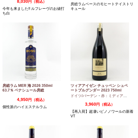
8,030
円（税込）
房総ラムベースのモヒートテイストリ
今年も来ました!! ルフレーヴのお値打
キュール
ち白
房総ラム MER 海 2026 350ml
ツィアアイゼン チュッペン シュペ
63.7％ ベナシュール房総
ートブルグンダー 2023 750ml
ドイツ/バーデン
・
赤：ミディアムボディ
4,950
円（税込）
3,960
円（税込）
個性派のハイエステルラム
【再入荷】超凄いピノノワールの新着
VT