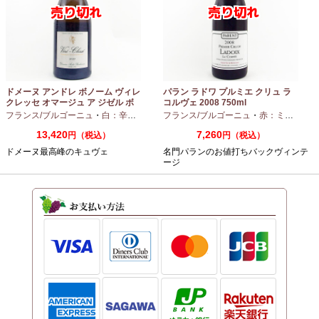
ドメーヌ アンドレ ボノーム ヴィレ
パラン ラドワ プルミエ クリュ ラ
クレッセ オマージュ ア ジゼル ボ
コルヴェ 2008 750ml
ノーム 2023 750ml
フランス/ブルゴーニュ
・
白：辛口
・
シャルドネ
フランス/ブルゴーニュ
・
赤：ミディアムボディ
13,420
7,260
円（税込）
円（税込）
ドメーヌ最高峰のキュヴェ
名門パランのお値打ちバックヴィンテ
ージ