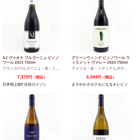
AJ ヴァオナ ブルゴーニュ ピノノ
グリーンウィング ピノノワール ウ
ワール 2023 750ml
ィラメット ヴァレー 2024 750ml
フランス/ブルゴーニュ
・
赤：ミディアムボディ
アメリカ
・
ピノノワール
・
赤：ミディアムボディ
・
ピノ
7,370
3,344
円（税込）
円（税込）
日本初上陸!! 注目のメゾン
まろやかさがクセになるオレピノ