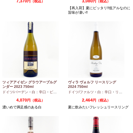
7,370
3,080
円（税込）
円（税込）
【再入荷】夏にピッタリ!!低アルなのに
旨味が凄い!!
ツィアアイゼン グラウアーブルグ
ヴィラ ヴォルフ リースリング
ンダー 2023 750ml
2024 750ml
ドイツ/バーデン
・
白：辛口
・
ピノグリ
ドイツ/ファルツ
・
白：辛口
・
リースリング
4,070
2,464
円（税込）
円（税込）
濃いめで満足感のある白
夏に飲みたいフレッシュリースリング