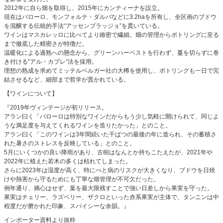
2012年に自ら畑を取得し、2015年にカンティーナを設立。
現在はバローロ、モンフォルテ・ダルバなどに3.2haを所有し、全区画のブドウ
を混醸する伝統的手法“アッセンブラッジョ”を貫いている。
ワインはマスカレッロに比べてより緻密で繊細。畑の管理からボトリングに至る
まで徹底した精密さが特徴だ。
温暖化による過熟への懸念から、グリーンハーベストを行わず、蔓を切らずに巻
き付ける“アル・カプレ”法を採用。
理想の熟成を求めてミッテルベルガー社の大樽を使用し、ボトリングも一日で完
結させるなど、細部まで哲学が貫かれている。
【ワインについて】
『2019年ヴィンテージが初リリース。
アラン曰く「バローロは特別なワインだからもう少し気軽に開けられて、同じよ
うな満足度を与えてくれるワインを造りたかった」とのこと。
アラン曰く「このワインは3年間続いた干ばつの最後の年に造られ、その蓄積さ
れた暑さのストレスを反映している」とのこと。
5月にいくつかの良い降雨があり、古樹はなんとか持ちこたえたが、2021年や
2022年に植えた若木の多くは枯れてしまった。
さらに2023年は湿度が高く、特にべと病のリスクが大きくなり、ブドウを日焼
けや熱害から守るためにも丁寧な畑管理が不可欠だった。
例年通り、摘心はせず、葉を最大限残すことで強い日差しから果実を守った。
果実はチェリー、ラズベリー、ザクロといった赤系果実が主体で、タンニンは中
程度だが磨かれた印象、スパイシーな余韻。』
インポーター資料より抜粋