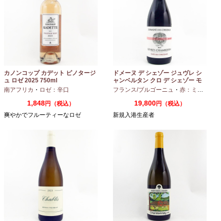
カノンコップ カデット ピノタージ
ドメーヌ デ シェゾー ジュヴレ シ
ュ ロゼ 2025 750ml
ャンベルタン クロ デ シェゾー モ
ノポール 2023 750ml
南アフリカ
・
ロゼ：辛口
フランス/ブルゴーニュ
・
赤：ミディアムボディ
1,848
19,800
円（税込）
円（税込）
爽やかでフルーティーなロゼ
新規入港生産者