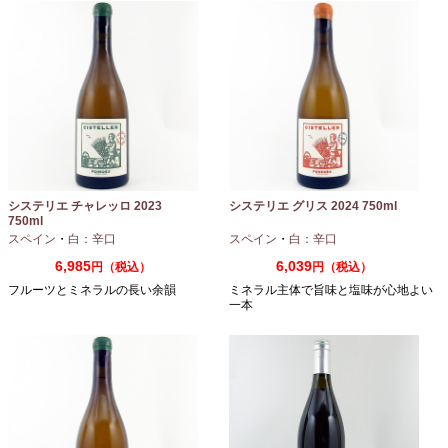
システリエ チャレッロ 2023
システリエ グリス 2024 750ml
750ml
スペイン
・
白：辛口
スペイン
・
白：辛口
6,985
6,039
円（税込）
円（税込）
フルーツとミネラルの長い余韻
ミネラル主体で旨味と塩味が心地よい
一本