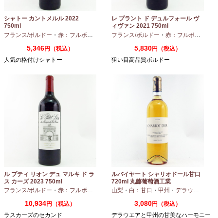
シャトー カントメルル 2022
レ プラント ド デュルフォール ヴ
750ml
ィヴァン 2021 750ml
フランス/ボルドー
・
赤：フルボディ
・
カベルネ
フランス/ボルドー
・
カベルネフラン
・
赤：フルボディ
・
プティヴェル
5,346
5,830
円（税込）
円（税込）
人気の格付けシャトー
狙い目高品質ボルドー
ル プティ リオン デュ マルキ ド ラ
ルバイヤート シャリオドール甘口
ス カーズ 2023 750ml
720ml 丸藤葡萄酒工業
フランス/ボルドー
・
赤：フルボディ
山梨
・
白：甘口
・
甲州
・
デラウエア
10,934
3,080
円（税込）
円（税込）
ラスカーズのセカンド
デラウエアと甲州の甘美なハーモニー