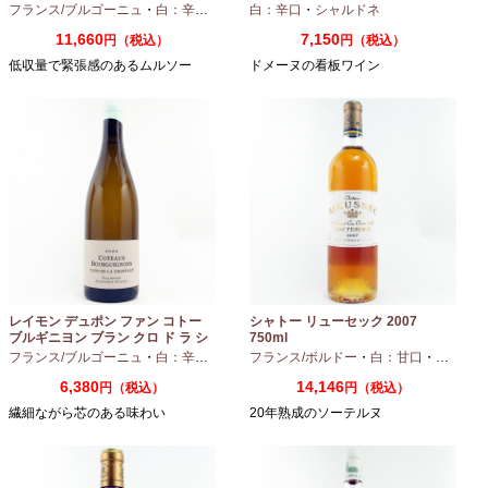
ル 2024 750ml
フランス/ブルゴーニュ
・
白：辛口
・
シャルドネ
白：辛口
・
シャルドネ
11,660
7,150
円（税込）
円（税込）
低収量で緊張感のあるムルソー
ドメーヌの看板ワイン
レイモン デュポン ファン コトー
シャトー リューセック 2007
ブルギニヨン ブラン クロ ド ラ シ
750ml
ャペル 2024 750ml
フランス/ブルゴーニュ
・
白：辛口
・
シャルドネ
フランス/ボルドー
・
白：甘口
・
セミヨン
6,380
14,146
円（税込）
円（税込）
繊細ながら芯のある味わい
20年熟成のソーテルヌ