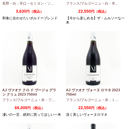
長野
・
白：辛口
・
セミヨン
・
ソーヴィニオンブラン
フランス/ブルゴーニュ
・
白：辛口
・
シャ
3,630
22,550
円（税込）
円（税込）
和食に合わせたいボルドーブレンド
【今から楽しめる】ザ・ムルソーな一
本
AJ ヴァオナ クロ ド ヴージョ グラ
AJ ヴァオナ ヴォーヌ ロマネ 2023
ン クリュ 2023 750ml
750ml
フランス/ブルゴーニュ
・
赤：フルボディ
・
フランス/ブルゴーニュ
ピノノワール
・
赤：ミディアムボディ
66,000
22,550
円（税込）
円（税込）
凄いの一言、絶対に買ってほしい一本
淡く美しいヴォーヌロマネ