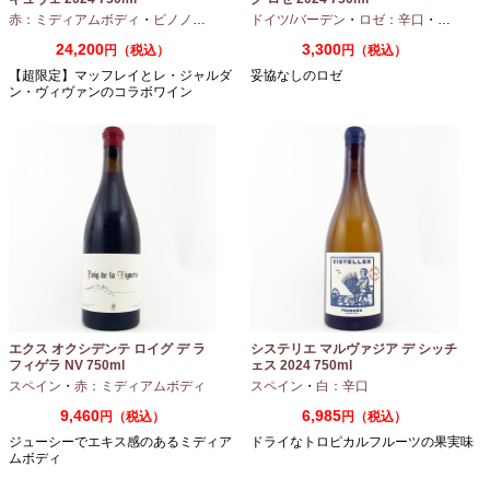
赤：ミディアムボディ
・
ピノノワール
ドイツ/バーデン
・
ロゼ：辛口
・
ピノノワ
24,200
3,300
円（税込）
円（税込）
【超限定】マッフレイとレ・ジャルダ
妥協なしのロゼ
ン・ヴィヴァンのコラボワイン
エクス オクシデンテ ロイグ デ ラ
システリエ マルヴァジア デ シッチ
フィゲラ NV 750ml
ェス 2024 750ml
（2022/2023）
スペイン
・
赤：ミディアムボディ
スペイン
・
白：辛口
9,460
6,985
円（税込）
円（税込）
ジューシーでエキス感のあるミディア
ドライなトロピカルフルーツの果実味
ムボディ