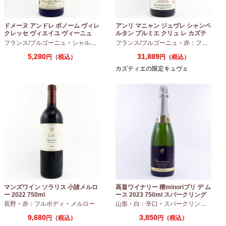
ドメーヌ アンドレ ボノーム ヴィレ
アンリ マニャン ジュヴレ シャンベ
クレッセ ヴィエイユ ヴィーニュ
ルタン プルミエ クリュ レ カズテ
2024 750ml
ィエ エルバージュ 24 モワ 2023
フランス/ブルゴーニュ
・
シャルドネ
フランス/ブルゴーニュ
・
赤：フルボディ
750ml
5,280
31,889
円（税込）
円（税込）
カズティエの限定キュヴェ
マンズワイン ソラリス 小諸メルロ
高畠ワイナリー 穣minoriプリ デ ム
ー 2022 750ml
ース 2023 750ml スパークリング
ワイン
長野
・
赤：フルボディ
・
メルロー
山形
・
白：辛口
・
スパークリングワイン
9,680
3,850
円（税込）
円（税込）