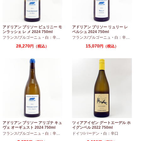
アドリアン ブリソー ピュリニー モ
アドリアン ブリソー リュリー レ
ンラッシェ レ メ 2024 750ml
ペルシュ 2024 750ml
フランス/ブルゴーニュ
・
白：辛口
・
シャルドネ
フランス/ブルゴーニュ
・
白：辛口
・
シャ
28,270
15,070
円（税込）
円（税込）
アドリアン ブリソー アリゴテ キュ
ツィアアイゼン グートエーデル ホ
ヴェ オーギュスト 2024 750ml
イグンベル 2022 750ml
フランス/ブルゴーニュ
・
白：辛口
・
アリゴテ
ドイツ/バーデン
・
白：辛口