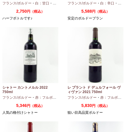
フランス/ボルドー
・
白：甘口
・
セミヨン
・
フランス/ボルドー
ソーヴィニオンブラン
・
白：辛口
・
セミヨン
2,750
5,588
円（税込）
円（税込）
ハーフボトルです♪
安定のボルドーブラン
シャトー カントメルル 2022
レ プラント ド デュルフォール ヴ
750ml
ィヴァン 2021 750ml
フランス/ボルドー
・
赤：フルボディ
・
カベルネ
フランス/ボルドー
・
カベルネフラン
・
赤：フルボディ
・
プティヴェル
5,346
5,830
円（税込）
円（税込）
人気の格付けシャトー
狙い目高品質ボルドー