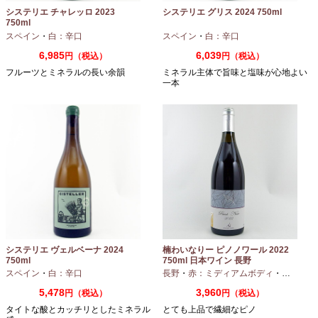
システリエ チャレッロ 2023
システリエ グリス 2024 750ml
750ml
スペイン
・
白：辛口
スペイン
・
白：辛口
6,985
6,039
円（税込）
円（税込）
フルーツとミネラルの長い余韻
ミネラル主体で旨味と塩味が心地よい
一本
システリエ ヴェルベーナ 2024
楠わいなりー ピノノワール 2022
750ml
750ml 日本ワイン 長野
スペイン
・
白：辛口
長野
・
赤：ミディアムボディ
・
ピノノワ
5,478
3,960
円（税込）
円（税込）
タイトな酸とカッチリとしたミネラル
とても上品で繊細なピノ