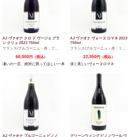
AJ ヴァオナ クロ ド ヴージョ グラ
AJ ヴァオナ ヴォーヌ ロマネ 2023
ン クリュ 2023 750ml
750ml
フランス/ブルゴーニュ
・
赤：フルボディ
・
フランス/ブルゴーニュ
ピノノワール
・
赤：ミディアムボディ
66,000
22,550
円（税込）
円（税込）
凄いの一言、絶対に買ってほしい一本
淡く美しいヴォーヌロマネ
AJ ヴァオナ ブルゴーニュ ピノノ
グリーンウィング ピノノワール ウ