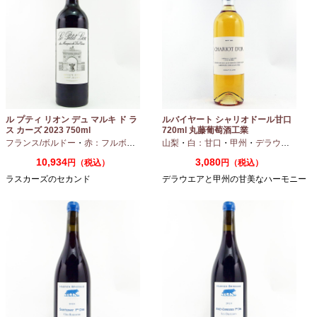
ル プティ リオン デュ マルキ ド ラ
ルバイヤート シャリオドール甘口
ス カーズ 2023 750ml
720ml 丸藤葡萄酒工業
フランス/ボルドー
・
赤：フルボディ
山梨
・
白：甘口
・
甲州
・
デラウエア
10,934
3,080
円（税込）
円（税込）
ラスカーズのセカンド
デラウエアと甲州の甘美なハーモニー