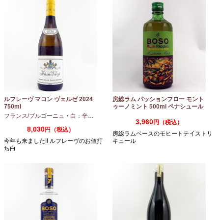
ルフレーヴ マコン ヴェルゼ 2024
房総ラム パッションフロー モント
750ml
ゥーノミント 500ml ペナシュール
房総
フランス/ブルゴーニュ
・
白：辛口
・
シャルドネ
3,960
円（税込）
8,030
円（税込）
房総ラムベースのモヒートテイストリ
今年も来ました!! ルフレーヴのお値打
キュール
ち白