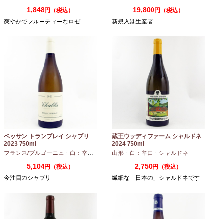
1,848
19,800
円（税込）
円（税込）
爽やかでフルーティーなロゼ
新規入港生産者
ベッサン トランブレイ シャブリ
蔵王ウッディファーム シャルドネ
2023 750ml
2024 750ml
フランス/ブルゴーニュ
・
白：辛口
・
シャルドネ
山形
・
白：辛口
・
シャルドネ
5,104
2,750
円（税込）
円（税込）
今注目のシャブリ
繊細な「日本の」シャルドネです