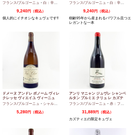
750ml
ヌ 2023 750ml
フランス/ブルゴーニュ
・
白：辛口
・
シャルドネ
フランス/ブルゴーニュ
・
白：辛口
・
シャ
9,240
9,240
円（税込）
円（税込）
個人的にイチオシなキュヴェです!!
樹齢95年から産まれるパワフル且つエ
レガントな一本
ドメーヌ アンドレ ボノーム ヴィレ
アンリ マニャン ジュヴレ シャンベ
クレッセ ヴィエイユ ヴィーニュ
ルタン プルミエ クリュ レ カズテ
2024 750ml
ィエ エルバージュ 24 モワ 2023
フランス/ブルゴーニュ
・
シャルドネ
フランス/ブルゴーニュ
・
赤：フルボディ
750ml
5,280
31,889
円（税込）
円（税込）
カズティエの限定キュヴェ