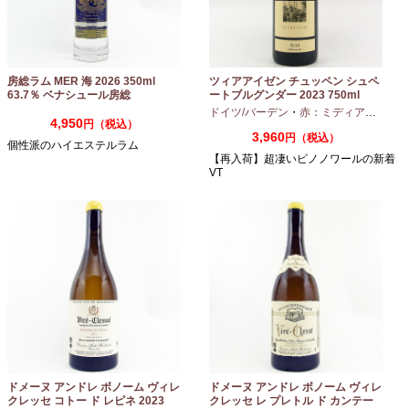
房総ラム MER 海 2026 350ml
ツィアアイゼン チュッペン シュペ
63.7％ ベナシュール房総
ートブルグンダー 2023 750ml
ドイツ/バーデン
・
赤：ミディアムボディ
4,950
円（税込）
3,960
円（税込）
個性派のハイエステルラム
【再入荷】超凄いピノノワールの新着
VT
ドメーヌ アンドレ ボノーム ヴィレ
ドメーヌ アンドレ ボノーム ヴィレ
クレッセ コトー ド レピネ 2023
クレッセ レ プレトル ド カンテー