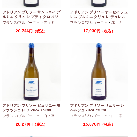
アドリアン ブリソー サントネイ プ
アドリアン ブリソー オーセイ デュ
ルミエ クリュ レ プティ クロ ルソ
レス プルミエ クリュ レ デュレス
ー 2024 750ml
2024 750ml
フランス/ブルゴーニュ
・
赤：ミディアムボディ
フランス/ブルゴーニュ
・
ピノノワール
・
赤：ミディアムボディ
20,746
17,930
円（税込）
円（税込）
アドリアン ブリソー ピュリニー モ
アドリアン ブリソー リュリー レ
ンラッシェ レ メ 2024 750ml
ペルシュ 2024 750ml
フランス/ブルゴーニュ
・
白：辛口
・
シャルドネ
フランス/ブルゴーニュ
・
白：辛口
・
シャ
28,270
15,070
円（税込）
円（税込）