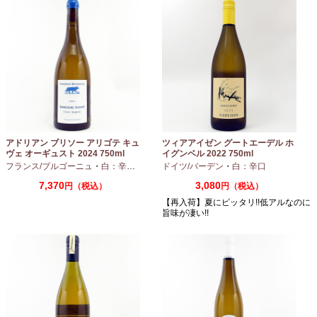
アドリアン ブリソー アリゴテ キュ
ツィアアイゼン グートエーデル ホ
ヴェ オーギュスト 2024 750ml
イグンベル 2022 750ml
フランス/ブルゴーニュ
・
白：辛口
・
アリゴテ
ドイツ/バーデン
・
白：辛口
7,370
3,080
円（税込）
円（税込）
【再入荷】夏にピッタリ!!低アルなのに
旨味が凄い!!