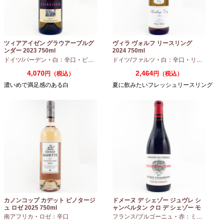
ツィアアイゼン グラウアーブルグ
ヴィラ ヴォルフ リースリング
ンダー 2023 750ml
2024 750ml
ドイツ/バーデン
・
白：辛口
・
ピノグリ
ドイツ/ファルツ
・
白：辛口
・
リースリング
4,070
2,464
円（税込）
円（税込）
濃いめで満足感のある白
夏に飲みたいフレッシュリースリング
カノンコップ カデット ピノタージ
ドメーヌ デ シェゾー ジュヴレ シ
ュ ロゼ 2025 750ml
ャンベルタン クロ デ シェゾー モ
ノポール 2023 750ml
南アフリカ
・
ロゼ：辛口
フランス/ブルゴーニュ
・
赤：ミディアムボディ