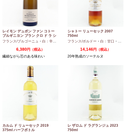
レイモン デュポン ファン コトー
シャトー リューセック 2007
ブルギニヨン ブラン クロ ド ラ シ
750ml
ャペル 2024 750ml
フランス/ブルゴーニュ
・
白：辛口
・
シャルドネ
フランス/ボルドー
・
白：甘口
・
セミヨン
6,380
14,146
円（税込）
円（税込）
繊細ながら芯のある味わい
20年熟成のソーテルヌ
カルム ド リューセック 2019
レ ザロム ド ラグランジュ 2023
375ml ハーフボトル
750ml