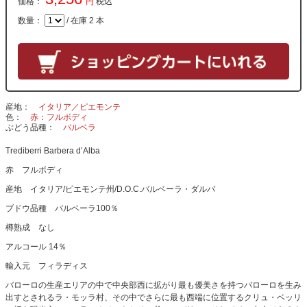
価格：
円
税込
数量：
/ 在庫 2 本
産地
イタリア／ピエモンテ
色
赤：フルボディ
ぶどう品種
バルベラ
Trediberri Barbera d’Alba
赤 フルボディ
産地 イタリア/ピエモンテ州/D.O.C.バルベーラ・ダルバ
ブドウ品種 バルベーラ100％
樽熟成 なし
アルコール 14％
輸入元 フィラディス
バローロの生産エリアの中で中央部西に拡がり最も優美さを持つバローロを生み
出すとされるラ・モッラ村、その中でさらに最も西端に位置するクリュ・ベッリ