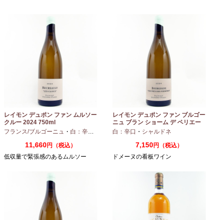
レイモン デュポン ファン ムルソー
レイモン デュポン ファン ブルゴー
クルー 2024 750ml
ニュ ブラン ショーム デ ペリエー
ル 2024 750ml
フランス/ブルゴーニュ
・
白：辛口
・
シャルドネ
白：辛口
・
シャルドネ
11,660
7,150
円（税込）
円（税込）
低収量で緊張感のあるムルソー
ドメーヌの看板ワイン