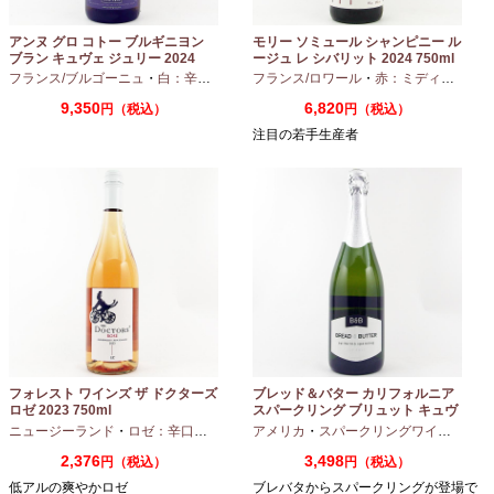
アンヌ グロ コトー ブルギニヨン
モリー ソミュール シャンピニー ル
ブラン キュヴェ ジュリー 2024
ージュ レ シバリット 2024 750ml
フランス/ブルゴーニュ
・
白：辛口
・
シャルドネ
フランス/ロワール
・
赤：ミディアムボディ
9,350
6,820
円（税込）
円（税込）
注目の若手生産者
フォレスト ワインズ ザ ドクターズ
ブレッド＆バター カリフォルニア
ロゼ 2023 750ml
スパークリング ブリュット キュヴ
ェ NV 750ml
ニュージーランド
・
ロゼ：辛口
・
ピノノワール
アメリカ
・
スパークリングワイン
・
シャ
2,376
3,498
円（税込）
円（税込）
低アルの爽やかロゼ
ブレバタからスパークリングが登場で