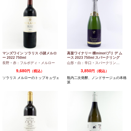
マンズワイン ソラリス 小諸メルロ
高畠ワイナリー 穣minoriプリ デ ム
ー 2022 750ml
ース 2023 750ml スパークリング
ワイン
長野
・
赤：フルボディ
・
メルロー
山形
・
白：辛口
・
スパークリングワイン
9,680
3,850
円（税込）
円（税込）
ソラリス メルローのトップキュヴェ
瓶内二次発酵、ノンドサージュの本格
派