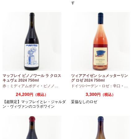
す
マッフレイ ピノノワール ラ クロス
ツィアアイゼン シュメッターリン
キュヴェ 2024 750ml
グ ロゼ 2024 750ml
赤：ミディアムボディ
・
ピノノワール
ドイツ/バーデン
・
ロゼ：辛口
・
ピノノワ
24,200
3,300
円（税込）
円（税込）
【超限定】マッフレイとレ・ジャルダ
妥協なしのロゼ
ン・ヴィヴァンのコラボワイン