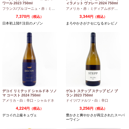
ワール 2023 750ml
ィラメット ヴァレー 2024 750ml
フランス/ブルゴーニュ
・
赤：ミディアムボディ
アメリカ
・
ピノノワール
・
赤：ミディアムボディ
・
ピノ
7,370
3,344
円（税込）
円（税込）
日本初上陸!! 注目のメゾン
まろやかさがクセになるオレピノ
デコイ リミテッド シャルドネ ソノ
ゲルト ステップ ステップ ピノ ブ
マ コースト 2024 750ml
ラン 2023 750ml
アメリカ
・
白：辛口
・
シャルドネ
ドイツ/ファルツ
・
白：辛口
4,224
3,256
円（税込）
円（税込）
デコイの上級キュヴェ
豊かさと爽やかさが両立されたスーパ
ーワイン