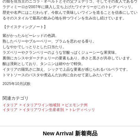
の畑を現当主のニコラ・オベルトとその父フェデリコ、そしてその友人であるウ
ラディミーロが2007年に購入し立ち上げたワイナリーがこのトレディベッリ。
歴史や名声にはこだわらず、今飲んで美味しいワインを造ることを信条にしてい
るそのスタイルで最高の飲み心地を持つワインを生み出し続けています。
【テイスティングノート】
紫がかったルビーレッドの色調。
熟したベリーやブルーベリー、プラムを思わせる香り。
しなやかでしっとりとした口当たり。
ラズベリーやクランベリーのような甘酸っぱくジューシーな果実味。
裏側にカシスやダークチェリーの要素もあり、赤さと黒さが共存しています。
酸は溌剌としており、タンニンは細やかで軽快。
イタリアの陽気さに加え、シックで上品な要素が感じられるバルベラです。
トマトソースのパスタや煮込んだお肉に合わせて楽しみたいです。
2025年10月試飲
関連カテゴリ
イタリア
イタリアワイン地域別
ピエモンテ州
イタリア
イタリアワイン生産者別
トレディベッリ
New Arrival 新着商品