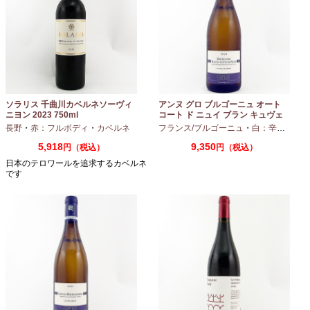
ソラリス 千曲川カベルネソーヴィ
アンヌ グロ ブルゴーニュ オート
ニヨン 2023 750ml
コート ド ニュイ ブラン キュヴェ
マリーヌ 2024 750ml
長野
・
赤：フルボディ
・
カベルネ
フランス/ブルゴーニュ
・
白：辛口
・
シャ
5,918
9,350
円（税込）
円（税込）
日本のテロワールを追求するカベルネ
です