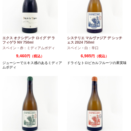
エクス オクシデンテ ロイグ デ ラ
システリエ マルヴァジア デ シッチ
フィゲラ NV 750ml
ェス 2024 750ml
（2022/2023）
スペイン
・
赤：ミディアムボディ
スペイン
・
白：辛口
9,460
6,985
円（税込）
円（税込）
ジューシーでエキス感のあるミディア
ドライなトロピカルフルーツの果実味
ムボディ