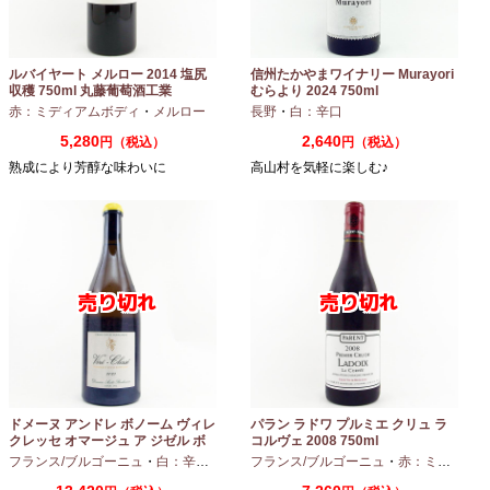
ルバイヤート メルロー 2014 塩尻
信州たかやまワイナリー Murayori
収穫 750ml 丸藤葡萄酒工業
むらより 2024 750ml
赤：ミディアムボディ
・
メルロー
長野
・
白：辛口
5,280
2,640
円（税込）
円（税込）
熟成により芳醇な味わいに
高山村を気軽に楽しむ♪
ドメーヌ アンドレ ボノーム ヴィレ
パラン ラドワ プルミエ クリュ ラ
クレッセ オマージュ ア ジゼル ボ
コルヴェ 2008 750ml
ノーム 2023 750ml
フランス/ブルゴーニュ
・
白：辛口
・
シャルドネ
フランス/ブルゴーニュ
・
赤：ミディアムボディ