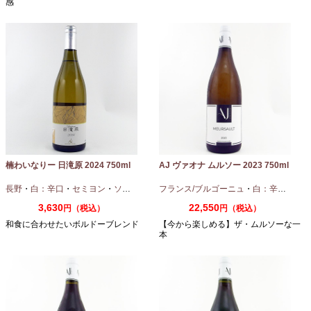
感
楠わいなりー 日滝原 2024 750ml
AJ ヴァオナ ムルソー 2023 750ml
長野
・
白：辛口
・
セミヨン
・
ソーヴィニオンブラン
フランス/ブルゴーニュ
・
白：辛口
・
シャ
3,630
22,550
円（税込）
円（税込）
和食に合わせたいボルドーブレンド
【今から楽しめる】ザ・ムルソーな一
本