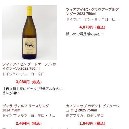
ツィアアイゼン グラウアーブルグ
ンダー 2023 750ml
ドイツ/バーデン
・
白：辛口
・
ピノグリ
4,070
円（税込）
濃いめで満足感のある白
ツィアアイゼン グートエーデル ホ
イグンベル 2022 750ml
ドイツ/バーデン
・
白：辛口
3,080
円（税込）
【再入荷】夏にピッタリ!!低アルなのに
旨味が凄い!!
ヴィラ ヴォルフ リースリング
カノンコップ カデット ピノタージ
2024 750ml
ュ ロゼ 2025 750ml
ドイツ/ファルツ
・
白：辛口
・
リースリング
南アフリカ
・
ロゼ：辛口
2,464
1,848
円（税込）
円（税込）