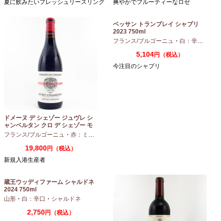
夏に飲みたいフレッシュリースリング
爽やかでフルーティーなロゼ
ベッサン トランブレイ シャブリ
2023 750ml
フランス/ブルゴーニュ
・
白：辛口
・
シャ
5,104
円（税込）
今注目のシャブリ
ドメーヌ デ シェゾー ジュヴレ シ
ャンベルタン クロ デ シェゾー モ
ノポール 2023 750ml
フランス/ブルゴーニュ
・
赤：ミディアムボディ
・
ピノノワール
19,800
円（税込）
新規入港生産者