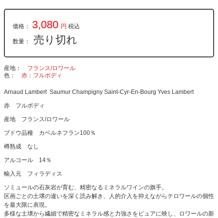
3,080
価格：
円
税込
売り切れ
数量：
産地
フランス/ロワール
色
赤：フルボディ
Arnaud Lambert Saumur Champigny Saint-Cyr-En-Bourg Yves Lambert
赤 フルボディ
産地 フランス/ロワール
ブドウ品種 カベルネフラン100％
樽熟成 なし
アルコール 14％
輸入元 フィラディス
ソミュールの石灰岩が育む、精密なるミネラルワインの旗手。
区画ごとの土壌の違いを深く読み解き、人的介入を抑えながらテロワールの個性
を最大限に表現。
多様な土壌から繊細で精密なミネラル感と力強さをピュアに映し、ロワールの新