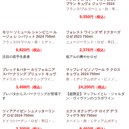
ブラン キュヴェ ジュリー 2024
フランス/ブルゴーニュ
・
白：辛口
・
シャ
9,350
円（税込）
モリー ソミュール シャンピニー ル
フォレスト ワインズ ザ ドクターズ
ージュ レ シバリット 2024 750ml
ロゼ 2023 750ml
フランス/ロワール
・
赤：ミディアムボディ
ニュージーランド
・
カベルネフラン
・
ロゼ：辛口
・
ピノノ
6,820
2,376
円（税込）
円（税込）
注目の若手生産者
低アルの爽やかロゼ
ブレッド＆バター カリフォルニア
マッフレイ ピノノワール ラ クロス
スパークリング ブリュット キュヴ
キュヴェ 2024 750ml
ェ NV 750ml
アメリカ
・
スパークリングワイン
・
シャルドネ
赤：ミディアムボディ
・
ピノノワール
3,498
24,200
円（税込）
円（税込）
ブレバタからスパークリングが登場で
【超限定】マッフレイとレ・ジャルダ
す
ン・ヴィヴァンのコラボワイン
ツィアアイゼン シュメッターリン
エクス オクシデンテ ロイグ デ ラ
グ ロゼ 2024 750ml
フィゲラ NV 750ml
（2022/2023）
ドイツ/バーデン
・
ロゼ：辛口
・
ピノノワール
スペイン
・
赤：ミディアムボディ
3,300
9,460