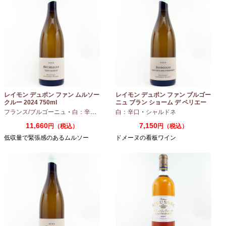
レイモン デュポン ファン ムルソー
レイモン デュポン ファン ブルゴー
クルー 2024 750ml
ニュ ブラン ショーム デ ペリエー
ル 2024 750ml
フランス/ブルゴーニュ
・
白：辛口
・
シャルドネ
白：辛口
・
シャルドネ
11,660
7,150
円（税込）
円（税込）
低収量で緊張感のあるムルソー
ドメーヌの看板ワイン