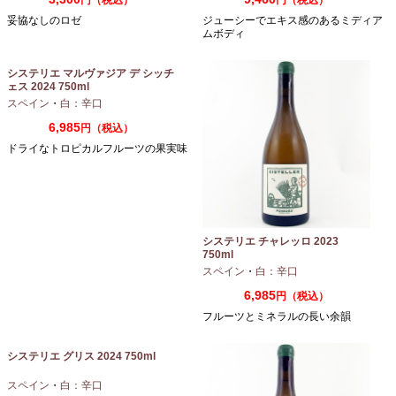
円（税込）
円（税込）
妥協なしのロゼ
ジューシーでエキス感のあるミディア
ムボディ
システリエ マルヴァジア デ シッチ
ェス 2024 750ml
スペイン
・
白：辛口
6,985
円（税込）
ドライなトロピカルフルーツの果実味
システリエ チャレッロ 2023
750ml
スペイン
・
白：辛口
6,985
円（税込）
フルーツとミネラルの長い余韻
システリエ グリス 2024 750ml
スペイン
・
白：辛口