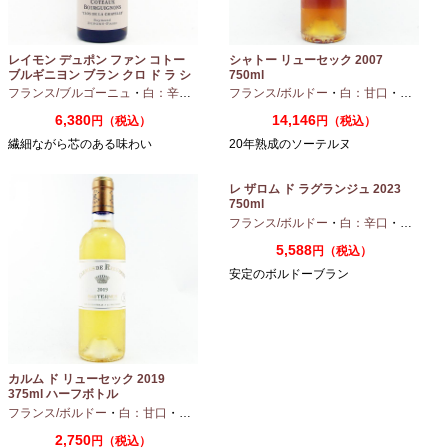
レイモン デュポン ファン コトー
シャトー リューセック 2007
ブルギニヨン ブラン クロ ド ラ シ
750ml
ャペル 2024 750ml
フランス/ブルゴーニュ
・
白：辛口
・
シャルドネ
フランス/ボルドー
・
白：甘口
・
セミヨン
6,380
14,146
円（税込）
円（税込）
繊細ながら芯のある味わい
20年熟成のソーテルヌ
レ ザロム ド ラグランジュ 2023
750ml
フランス/ボルドー
・
白：辛口
・
セミヨン
5,588
円（税込）
安定のボルドーブラン
カルム ド リューセック 2019
375ml ハーフボトル
フランス/ボルドー
・
白：甘口
・
セミヨン
・
ソーヴィニオンブラン
2,750
円（税込）