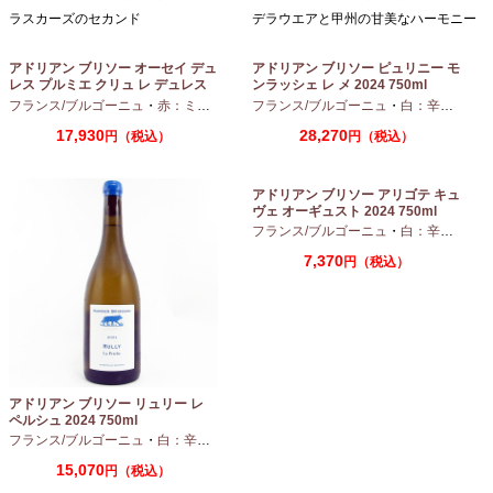
ラスカーズのセカンド
デラウエアと甲州の甘美なハーモニー
アドリアン ブリソー オーセイ デュ
アドリアン ブリソー ピュリニー モ
レス プルミエ クリュ レ デュレス
ンラッシェ レ メ 2024 750ml
2024 750ml
フランス/ブルゴーニュ
・
赤：ミディアムボディ
フランス/ブルゴーニュ
・
ピノノワール
・
白：辛口
・
シャ
17,930
28,270
円（税込）
円（税込）
アドリアン ブリソー アリゴテ キュ
ヴェ オーギュスト 2024 750ml
フランス/ブルゴーニュ
・
白：辛口
・
アリ
7,370
円（税込）
アドリアン ブリソー リュリー レ
ペルシュ 2024 750ml
フランス/ブルゴーニュ
・
白：辛口
・
シャルドネ
15,070
円（税込）