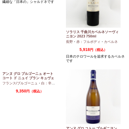
蔵王ウッディファーム シャルドネ
ソラリス 千曲川カベルネソーヴィ
2024 750ml
ニヨン 2023 750ml
山形
・
白：辛口
・
シャルドネ
長野
・
赤：フルボディ
・
カベルネ
2,750
5,918
円（税込）
円（税込）
繊細な「日本の」シャルドネです
日本のテロワールを追求するカベルネ
です
アンヌ グロ ブルゴーニュ オート
コート ド ニュイ ブラン キュヴェ
マリーヌ 2024 750ml
フランス/ブルゴーニュ
・
白：辛口
・
シャルドネ
9,350
円（税込）
アンヌ グロ コトー ブルギニヨン