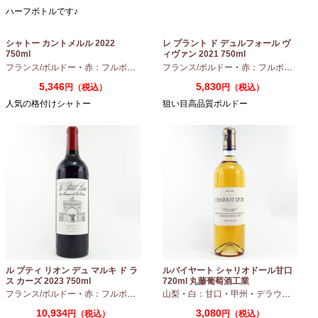
ハーフボトルです♪
シャトー カントメルル 2022
レ プラント ド デュルフォール ヴ
750ml
ィヴァン 2021 750ml
フランス/ボルドー
・
赤：フルボディ
・
カベルネ
フランス/ボルドー
・
カベルネフラン
・
赤：フルボディ
・
プティヴェル
5,346
5,830
円（税込）
円（税込）
人気の格付けシャトー
狙い目高品質ボルドー
ル プティ リオン デュ マルキ ド ラ
ルバイヤート シャリオドール甘口
ス カーズ 2023 750ml
720ml 丸藤葡萄酒工業
フランス/ボルドー
・
赤：フルボディ
山梨
・
白：甘口
・
甲州
・
デラウエア
10,934
3,080
円（税込）
円（税込）