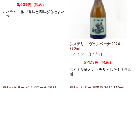
6,039
円（税込）
ミネラル主体で旨味と塩味が心地よい
一本
システリエ ヴェルベーナ 2024
750ml
スペイン
・
白：辛口
5,478
円（税込）
タイトな酸とカッチリとしたミネラル
感
楠わいなりー ピノノワール 2022
楠わいなりー 日滝原 2024 750ml
750ml 日本ワイン 長野
長野
・
赤：ミディアムボディ
・
ピノノワール
長野
・
白：辛口
・
セミヨン
・
ソーヴィニオンブラン
3,960
3,630
円（税込）
円（税込）
とても上品で繊細なピノ
和食に合わせたいボルドーブレンド
AJ ヴァオナ ムルソー 2023 750ml
AJ ヴァオナ クロ ド ヴージョ グラ
ン クリュ 2023 750ml