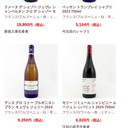
ドメーヌ デ シェゾー ジュヴレ シ
ベッサン トランブレイ シャブリ
ャンベルタン クロ デ シェゾー モ
2023 750ml
ノポール 2023 750ml
フランス/ブルゴーニュ
・
赤：ミディアムボディ
フランス/ブルゴーニュ
・
ピノノワール
・
白：辛口
・
シャ
19,800
5,104
円（税込）
円（税込）
新規入港生産者
今注目のシャブリ
アンヌ グロ コトー ブルギニヨン
モリー ソミュール シャンピニー ル
ブラン キュヴェ ジュリー 2024
ージュ レ シバリット 2024 750ml
・
シャルドネ
フランス/ブルゴーニュ
・
白：辛口
・
シャルドネ
フランス/ロワール
・
赤：ミディアムボディ
9,350
6,820
円（税込）
円（税込）
注目の若手生産者