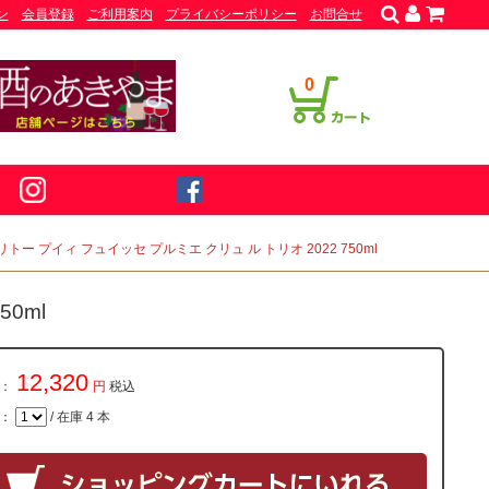
ン
会員登録
ご利用案内
プライバシーポリシー
お問合せ
0
トー プイィ フュイッセ プルミエ クリュ ル トリオ 2022 750ml
0ml
12,320
：
円
税込
量：
/ 在庫 4 本