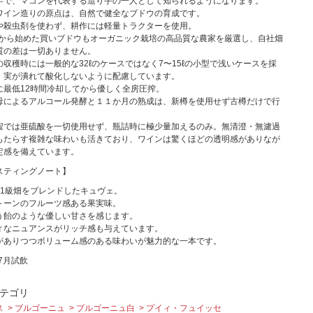
年で、マコンを代表する造り手の一人として知られるようになります。
ワイン造りの原点は、自然で健全なブドウの育成です。
や殺虫剤を使わず、耕作には軽量トラクターを使用。
2年から始めた買いブドウもオーガニック栽培の高品質な農家を厳選し、自社畑
質の差は一切ありません。
の収穫時には一般的な32ℓのケースではなく7〜15ℓの小型で浅いケースを採
、実が潰れて酸化しないように配慮しています。
に最低12時間冷却してから優しく全房圧搾。
母によるアルコール発酵と１１か月の熟成は、新樽を使用せず古樽だけで行
。
程では亜硫酸を一切使用せず、瓶詰時に極少量加えるのみ。無清澄・無濾過
もたらす複雑な味わいも活きており、ワインは驚くほどの透明感がありなが
定感を備えています。
スティングノート】
の1級畑をブレンドしたキュヴェ。
トーンのフルーツ感ある果実味。
う飴のような優しい甘さを感じます。
ィなニュアンスがリッチ感も与えています。
がありつつボリューム感のある味わいが魅力的な一本です。
年7月試飲
テゴリ
ス
ブルゴーニュ
ブルゴーニュ白
プイィ・フュイッセ