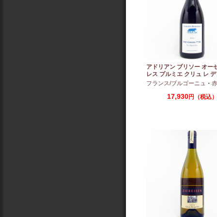
アドリアン ブリソー オー
レス プルミエ クリュ レ 
2024 750ml
フランス/ブルゴーニュ
・
赤：ミ
17,930
円（税込