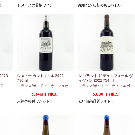
ソー
ドメーヌの看板ワイン
繊細ながら芯のある味わい
023
シャトー カントメルル 2022
レ プラント ド デュルフォール ヴ
750ml
ィヴァン 2021 750ml
辛口
・
セミヨン
フランス/ボルドー
・
ソーヴィニオンブラン
・
赤：フルボディ
・
フランス/ボルドー
カベルネ
・
カベルネフラン
・
赤：フルボディ
・
プテ
5,346
5,830
円（税込）
円（税込）
人気の格付けシャトー
狙い目高品質ボルドー