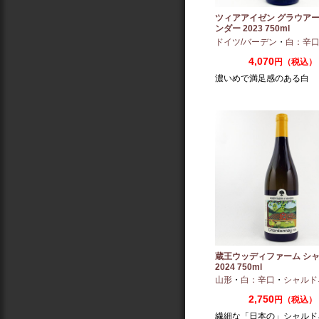
ツィアアイゼン グラウア
ンダー 2023 750ml
ドイツ/バーデン
・
白：辛
4,070
円（税込）
濃いめで満足感のある白
蔵王ウッディファーム シ
2024 750ml
山形
・
白：辛口
・
シャルド
2,750
円（税込）
繊細な「日本の」シャルド