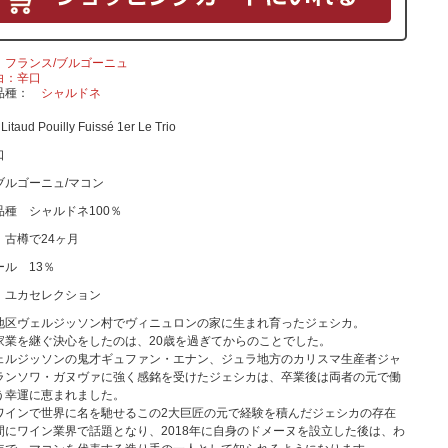
フランス/ブルゴーニュ
白：辛口
品種
シャルドネ
Litaud Pouilly Fuissé 1er Le Trio
口
ブルゴーニュ/マコン
品種 シャルドネ100％
 古樽で24ヶ月
ール 13％
 ユカセレクション
地区ヴェルジッソン村でヴィニュロンの家に生まれ育ったジェシカ。
家業を継ぐ決心をしたのは、20歳を過ぎてからのことでした。
ェルジッソンの鬼才ギュファン・エナン、ジュラ地方のカリスマ生産者ジャ
ランソワ・ガヌヴァに強く感銘を受けたジェシカは、卒業後は両者の元で働
う幸運に恵まれました。
ワインで世界に名を馳せるこの2大巨匠の元で経験を積んだジェシカの存在
間にワイン業界で話題となり、2018年に自身のドメーヌを設立した後は、わ