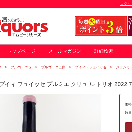
ログイ
トップページ
メールマガジン
詳細検索
ス
ブルゴーニュ
ブルゴーニュ白
プイィ・フュイッセ
ジェシカ リ
イィ フュイッセ プルミエ クリュ ル トリオ 2022 75
価格
数