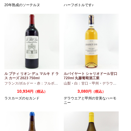
20年熟成のソーテルヌ
ハーフボトルです♪
ル プティ リオン デュ マルキ ド ラ
ルバイヤート シャリオドール甘口
ス カーズ 2023 750ml
720ml 丸藤葡萄酒工業
ィヴェルド
フランス/ボルドー
・
メルロー
・
赤：フルボディ
山梨
・
白：甘口
・
甲州
・
デラウエア
10,934
3,080
円（税込）
円（税込）
ラスカーズのセカンド
デラウエアと甲州の甘美なハーモ
ニー