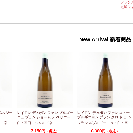
フラン
厳選シ
New Arrival 新着商品
 ムルソー
レイモン デュポン ファン ブルゴー
レイモン デュポン ファン コトー
ニュ ブラン ショーム デ ペリエー
ブルギニヨン ブラン クロ ド ラ シ
ル 2024 750ml
ャペル 2024 750ml
：辛口
・
シャルドネ
白：辛口
・
シャルドネ
フランス/ブルゴーニュ
・
白：辛口
7,150
6,380
）
円（税込）
円（税込）