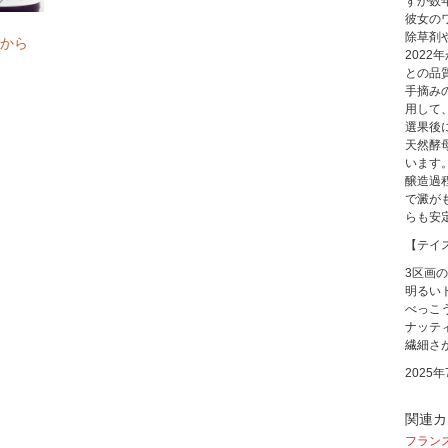
ずか数
彼女の
除草剤
から
202
との品
手摘み
用して
選果後
天然酵
います
醸造過
で澱が
らも安
【テイ
3区画
明るい
べっこ
ナッテ
繊細さ
2025
関連カ
フラン