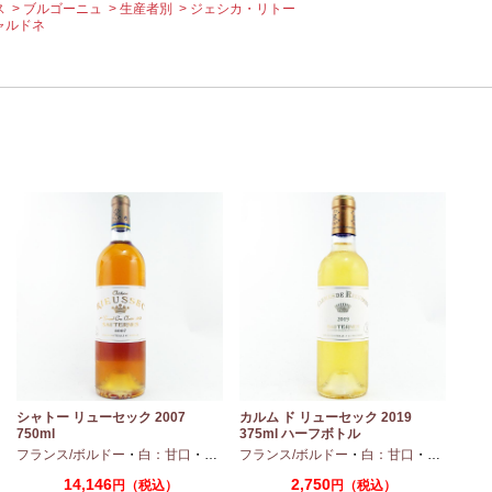
ス
ブルゴーニュ
生産者別
ジェシカ・リトー
ャルドネ
シャトー リューセック 2007
カルム ド リューセック 2019
750ml
375ml ハーフボトル
・
シャルドネ
フランス/ボルドー
・
白：甘口
・
セミヨン
フランス/ボルドー
・
ソーヴィニオンブラン
・
白：甘口
・
セミヨン
14,146
2,750
円（税込）
円（税込）