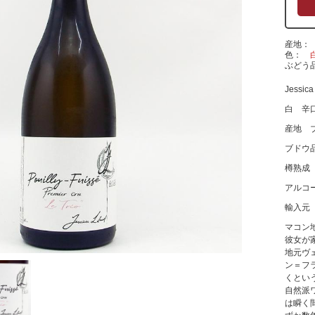
産地
色
ぶどう
Jessica 
白 辛
産地 
ブドウ
樽熟成
アルコ
輸入元
マコン
彼女が
地元ヴ
ン＝フ
くとい
自然派
は瞬く