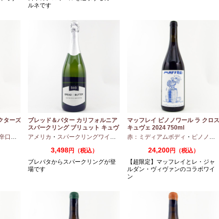
ルネです
ドクターズ
ブレッド＆バター カリフォルニア
マッフレイ ピノノワール ラ クロ
スパークリング ブリュット キュヴ
キュヴェ 2024 750ml
ェ NV 750ml
辛口
・
ピノノワール
アメリカ
・
スパークリングワイン
・
シャルドネ
赤：ミディアムボディ
・
ピノノワール
3,498
24,200
円（税込）
円（税込）
ブレバタからスパークリングが登
【超限定】マッフレイとレ・ジャ
場です
ルダン・ヴィヴァンのコラボワイ
ン