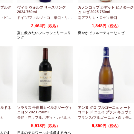
ーブルグ
ヴィラ ヴォルフ リースリング
カノンコップ カデット ピノタージ
2024 750ml
ュ ロゼ 2025 750ml
口
・
ピノグリ
ドイツ/ファルツ
・
白：辛口
・
リースリング
南アフリカ
・
ロゼ：辛口
2,464
1,848
円（税込）
円（税込）
夏に飲みたいフレッシュリースリ
爽やかでフルーティーなロゼ
ング
ャルドネ
ソラリス 千曲川カベルネソーヴィ
アンヌ グロ ブルゴーニュ オート
ニヨン 2023 750ml
コート ド ニュイ ブラン キュヴェ
マリーヌ 2024 750ml
ネ
長野
・
赤：フルボディ
・
カベルネ
フランス/ブルゴーニュ
・
白：辛口
5,918
9,350
円（税込）
円（税込）
ネです
日本のテロワールを追求するカベ