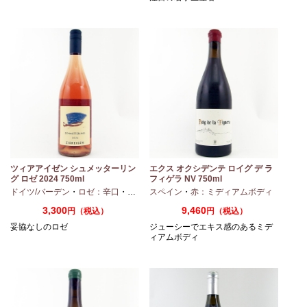
ス
ツィアアイゼン シュメッターリン
エクス オクシデンテ ロイグ デ ラ
グ ロゼ 2024 750ml
フィゲラ NV 750ml
（2022/2023）
ドイツ/バーデン
・
ロゼ：辛口
・
ピノノワール
スペイン
・
赤：ミディアムボディ
3,300
9,460
円（税込）
円（税込）
妥協なしのロゼ
ジューシーでエキス感のあるミデ
ィアムボディ