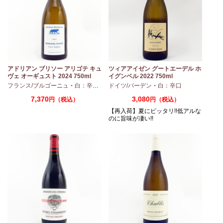
アドリアン ブリソー アリゴテ キュ
ツィアアイゼン グートエーデル ホ
ヴェ オーギュスト 2024 750ml
イグンベル 2022 750ml
・
シャルドネ
フランス/ブルゴーニュ
・
白：辛口
・
アリゴテ
ドイツ/バーデン
・
白：辛口
7,370
3,080
円（税込）
円（税込）
【再入荷】夏にピッタリ!!低アルな
のに旨味が凄い!!