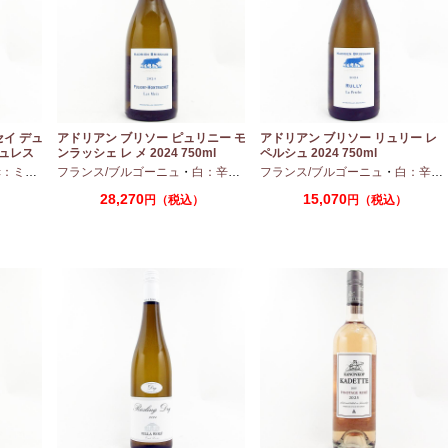
セイ デュ
アドリアン ブリソー ピュリニー モ
アドリアン ブリソー リュリー レ
デュレス
ンラッシェ レ メ 2024 750ml
ペルシュ 2024 750ml
ディアムボディ
フランス/ブルゴーニュ
・
ピノノワール
・
白：辛口
・
シャルドネ
フランス/ブルゴーニュ
・
白：辛口
28,270
15,070
）
円（税込）
円（税込）