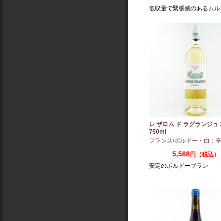
低収量で緊張感のあるムル
レ ザロム ド ラグランジュ 2
750ml
フランス/ボルドー
・
白：
5,588
円（税込）
安定のボルドーブラン