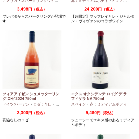
アメリカ
・
スパークリングワイン
・
シャルドネ
赤：ミディアムボディ
・
ピノノワール
3,498
24,200
円（税込）
円（税込）
ブレバタからスパークリングが登場で
【超限定】マッフレイとレ・ジャルダ
す
ン・ヴィヴァンのコラボワイン
ツィアアイゼン シュメッターリン
エクス オクシデンテ ロイグ デ ラ
グ ロゼ 2024 750ml
フィゲラ NV 750ml
（2022/2023）
ドイツ/バーデン
・
ロゼ：辛口
・
ピノノワール
スペイン
・
赤：ミディアムボディ
3,300
9,460
円（税込）
円（税込）
妥協なしのロゼ
ジューシーでエキス感のあるミディア
ムボディ