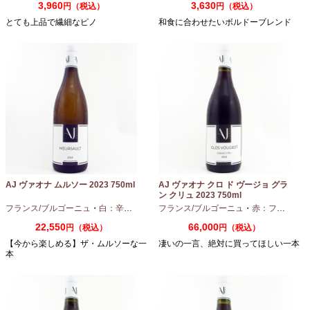
3,960
3,630
円（税込）
円（税込）
とても上品で繊細なピノ
和食に合わせたいボルドーブレンド
AJ ヴァオナ ムルソー 2023 750ml
AJ ヴァオナ クロ ド ヴージョ グラ
ン クリュ 2023 750ml
フランス/ブルゴーニュ
・
白：辛口
・
シャルドネ
フランス/ブルゴーニュ
・
赤：フルボディ
22,550
66,000
円（税込）
円（税込）
【今から楽しめる】ザ・ムルソーな一
凄いの一言、絶対に買ってほしい一本
本