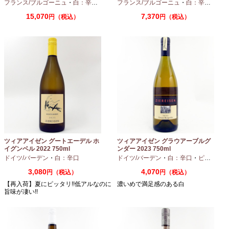
フランス/ブルゴーニュ
・
白：辛口
・
シャルドネ
フランス/ブルゴーニュ
・
白：辛口
・
アリ
15,070
7,370
円（税込）
円（税込）
ツィアアイゼン グートエーデル ホ
ツィアアイゼン グラウアーブルグ
イグンベル 2022 750ml
ンダー 2023 750ml
ドイツ/バーデン
・
白：辛口
ドイツ/バーデン
・
白：辛口
・
ピノグリ
3,080
4,070
円（税込）
円（税込）
【再入荷】夏にピッタリ!!低アルなのに
濃いめで満足感のある白
旨味が凄い!!