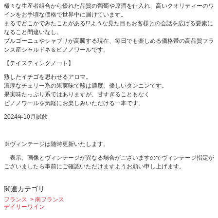
様々な生産者組合から優れた品質の葡萄や原酒を仕入れ、高いクオリティーのワ
インをお手頃な価格で世界中に届けています。
まるでどこかでみたことがある!?ような見た目もお客様との会話を広げる要素に
なること間違いなし。
ブルゴーニュやシャブリが高騰する現在、毎日でも楽しめる価格帯の高品質フラ
ンス産シャルドネ＆ピノノワールです。
【テイスティングノート】
熟したイチゴを思わせるアロマ。
濃厚なチェリー系の果実味で酸は適度、優しいタンニンです。
果実味たっぷり系ではありますが、甘すぎることもなく
ピノノワールを気軽にお楽しみいただける一本です。
2024年10月試飲
※ヴィンテージは随時更新いたします。
表示、画像とヴィンテージが異なる場合がございますのでヴィンテージ指定が
ございましたら事前にご確認いただけますようお願い申し上げます。
関連カテゴリ
フランス
南フランス
デイリーワイン