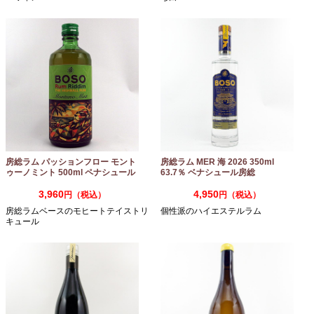
房総ラム パッションフロー モント
房総ラム MER 海 2026 350ml
ゥーノミント 500ml ペナシュール
63.7％ ベナシュール房総
房総
3,960
4,950
円（税込）
円（税込）
房総ラムベースのモヒートテイストリ
個性派のハイエステルラム
キュール