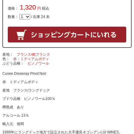
1,320
価格：
円
税込
数量：
/ 在庫 24 本
産地
フランス/南フランス
色
赤：ミディアムボディ
ぶどう品種
ピノノワール
Cuvee Dissenay Pinot Noir
赤 ミディアムボディ
産地 フランス/ラングドック
ブドウ品種 ピノノワール100％
樽熟成 あり
アルコール 13％
輸入元 徳岡
1999年にラングドック地方で設立された大手優良ネゴシアンLGI WINES。