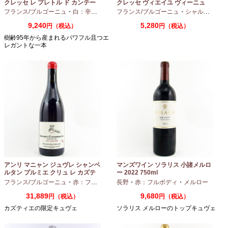
クレッセ レ プレトル ド カンテー
クレッセ ヴィエイユ ヴィーニュ
ヌ 2023 750ml
2024 750ml
フランス/ブルゴーニュ
・
白：辛口
・
シャルドネ
フランス/ブルゴーニュ
・
シャルドネ
9,240
5,280
円（税込）
円（税込）
樹齢95年から産まれるパワフル且つエ
レガントな一本
アンリ マニャン ジュヴレ シャンベ
マンズワイン ソラリス 小諸メルロ
ルタン プルミエ クリュ レ カズテ
ー 2022 750ml
ィエ エルバージュ 24 モワ 2023
フランス/ブルゴーニュ
・
赤：フルボディ
・
長野
ピノノワール
・
赤：フルボディ
・
メルロー
750ml
31,889
9,680
円（税込）
円（税込）
カズティエの限定キュヴェ
ソラリス メルローのトップキュヴェ