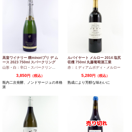
高畠ワイナリー 穣minoriプリ デ ム
ルバイヤート メルロー 2014 塩尻
ース 2023 750ml スパークリング
収穫 750ml 丸藤葡萄酒工業
ワイン
山形
・
白：辛口
・
スパークリングワイン
・
赤：ミディアムボディ
シャルドネ
・
メルロー
3,850
5,280
円（税込）
円（税込）
瓶内二次発酵、ノンドサージュの本格
熟成により芳醇な味わいに
派