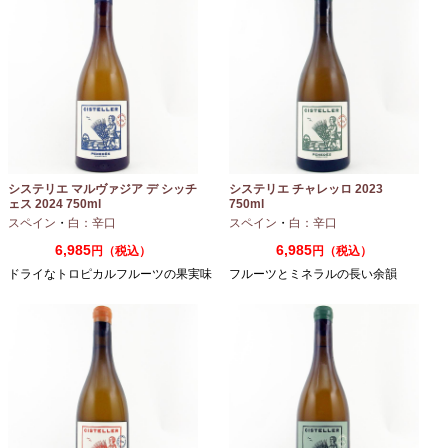
システリエ マルヴァジア デ シッチ
システリエ チャレッロ 2023
ェス 2024 750ml
750ml
スペイン
・
白：辛口
スペイン
・
白：辛口
6,985
6,985
円（税込）
円（税込）
ドライなトロピカルフルーツの果実味
フルーツとミネラルの長い余韻