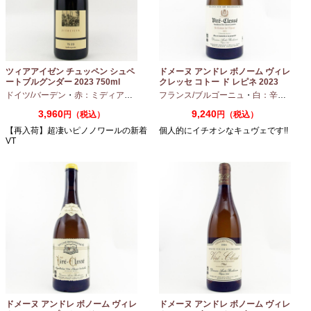
ツィアアイゼン チュッペン シュペ
ドメーヌ アンドレ ボノーム ヴィレ
ートブルグンダー 2023 750ml
クレッセ コトー ド レピネ 2023
750ml
ドイツ/バーデン
・
赤：ミディアムボディ
・
フランス/ブルゴーニュ
ピノノワール
・
白：辛口
・
シャ
3,960
9,240
円（税込）
円（税込）
【再入荷】超凄いピノノワールの新着
個人的にイチオシなキュヴェです!!
VT
ドメーヌ アンドレ ボノーム ヴィレ
ドメーヌ アンドレ ボノーム ヴィレ