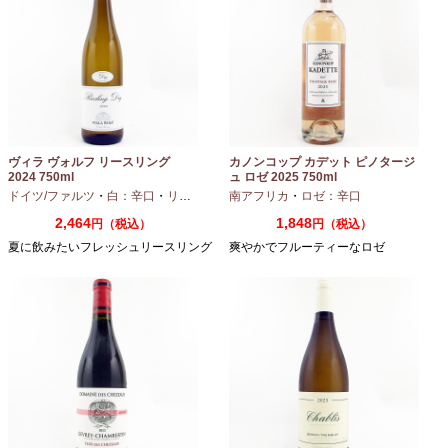
ヴィラ ヴォルフ リースリング
カノンコップ カデット ピノタージ
2024 750ml
ュ ロゼ 2025 750ml
ドイツ/ファルツ
・
白：辛口
・
リースリング
南アフリカ
・
ロゼ：辛口
2,464
1,848
円（税込）
円（税込）
夏に飲みたいフレッシュリースリング
爽やかでフルーティーなロゼ