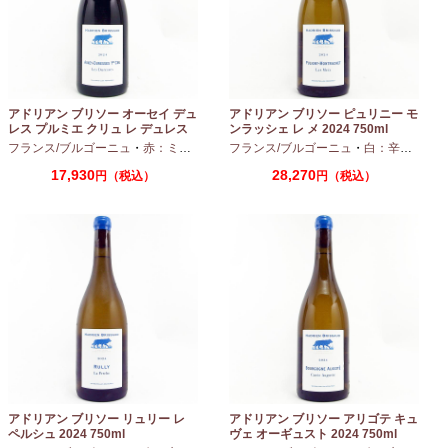
アドリアン ブリソー オーセイ デュ
アドリアン ブリソー ピュリニー モ
レス プルミエ クリュ レ デュレス
ンラッシェ レ メ 2024 750ml
2024 750ml
フランス/ブルゴーニュ
・
赤：ミディアムボディ
フランス/ブルゴーニュ
・
ピノノワール
・
白：辛口
・
シャ
17,930
28,270
円（税込）
円（税込）
アドリアン ブリソー リュリー レ
アドリアン ブリソー アリゴテ キュ
ペルシュ 2024 750ml
ヴェ オーギュスト 2024 750ml