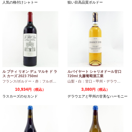
人気の格付けシャトー
狙い目高品質ボルドー
ル プティ リオン デュ マルキ ド ラ
ルバイヤート シャリオドール甘口
ス カーズ 2023 750ml
720ml 丸藤葡萄酒工業
フランス/ボルドー
・
赤：フルボディ
山梨
・
白：甘口
・
甲州
・
デラウエア
10,934
3,080
円（税込）
円（税込）
ラスカーズのセカンド
デラウエアと甲州の甘美なハーモニー