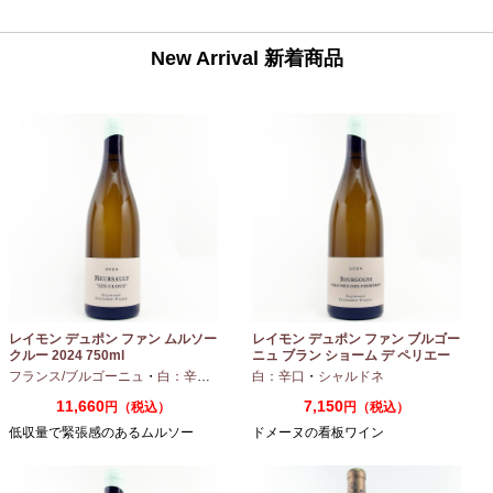
New Arrival 新着商品
レイモン デュポン ファン ムルソー
レイモン デュポン ファン ブルゴー
クルー 2024 750ml
ニュ ブラン ショーム デ ペリエー
ル 2024 750ml
フランス/ブルゴーニュ
・
白：辛口
・
シャルドネ
白：辛口
・
シャルドネ
11,660
7,150
円（税込）
円（税込）
低収量で緊張感のあるムルソー
ドメーヌの看板ワイン