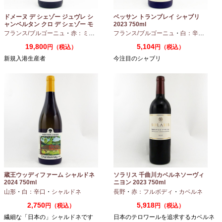
ドメーヌ デ シェゾー ジュヴレ シ
ベッサン トランブレイ シャブリ
ャンベルタン クロ デ シェゾー モ
2023 750ml
ノポール 2023 750ml
フランス/ブルゴーニュ
・
赤：ミディアムボディ
フランス/ブルゴーニュ
・
ピノノワール
・
白：辛口
・
シャ
19,800
5,104
円（税込）
円（税込）
新規入港生産者
今注目のシャブリ
蔵王ウッディファーム シャルドネ
ソラリス 千曲川カベルネソーヴィ
2024 750ml
ニヨン 2023 750ml
山形
・
白：辛口
・
シャルドネ
長野
・
赤：フルボディ
・
カベルネ
2,750
5,918
円（税込）
円（税込）
繊細な「日本の」シャルドネです
日本のテロワールを追求するカベルネ