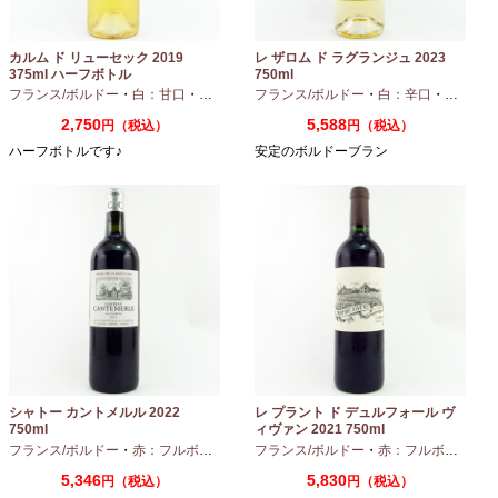
カルム ド リューセック 2019
レ ザロム ド ラグランジュ 2023
375ml ハーフボトル
750ml
フランス/ボルドー
・
白：甘口
・
セミヨン
・
フランス/ボルドー
ソーヴィニオンブラン
・
白：辛口
・
セミヨン
2,750
5,588
円（税込）
円（税込）
ハーフボトルです♪
安定のボルドーブラン
シャトー カントメルル 2022
レ プラント ド デュルフォール ヴ
750ml
ィヴァン 2021 750ml
フランス/ボルドー
・
赤：フルボディ
・
カベルネ
フランス/ボルドー
・
カベルネフラン
・
赤：フルボディ
・
プティヴェル
5,346
5,830
円（税込）
円（税込）