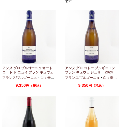
です
アンヌ グロ ブルゴーニュ オート
アンヌ グロ コトー ブルギニヨン
コート ド ニュイ ブラン キュヴェ
ブラン キュヴェ ジュリー 2024
マリーヌ 2024 750ml
フランス/ブルゴーニュ
・
白：辛口
・
シャルドネ
フランス/ブルゴーニュ
・
白：辛口
・
シャ
9,350
9,350
円（税込）
円（税込）