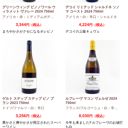
グリーンウィング ピノノワール ウ
デコイ リミテッド シャルドネ ソノ
ィラメット ヴァレー 2024 750ml
マ コースト 2024 750ml
アメリカ
・
赤：ミディアムボディ
・
ピノノワール
アメリカ
・
白：辛口
・
シャルドネ
3,344
4,224
円（税込）
円（税込）
まろやかさがクセになるオレピノ
デコイの上級キュヴェ
ゲルト ステップ ステップ ピノ ブ
ルフレーヴ マコン ヴェルゼ 2024
ラン 2023 750ml
750ml
ドイツ/ファルツ
・
白：辛口
フランス/ブルゴーニュ
・
白：辛口
・
シャ
3,256
8,030
円（税込）
円（税込）
豊かさと爽やかさが両立されたスーパ
今年も来ました!! ルフレーヴのお値打
ーワイン
ち白