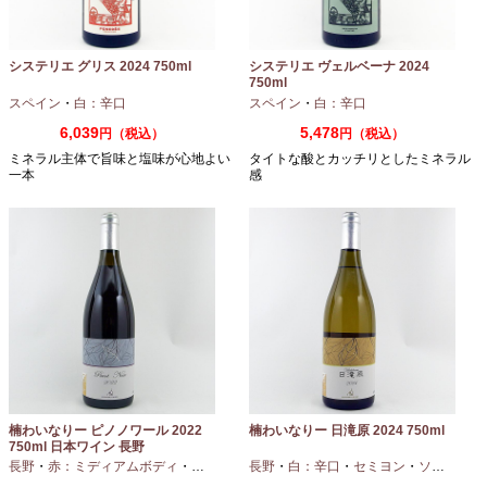
システリエ グリス 2024 750ml
システリエ ヴェルベーナ 2024
750ml
スペイン
・
白：辛口
スペイン
・
白：辛口
6,039
5,478
円（税込）
円（税込）
ミネラル主体で旨味と塩味が心地よい
タイトな酸とカッチリとしたミネラル
一本
感
楠わいなりー ピノノワール 2022
楠わいなりー 日滝原 2024 750ml
750ml 日本ワイン 長野
長野
・
赤：ミディアムボディ
・
ピノノワール
長野
・
白：辛口
・
セミヨン
・
ソーヴィニオンブラン