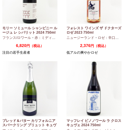
モリー ソミュール シャンピニー ル
フォレスト ワインズ ザ ドクターズ
ージュ レ シバリット 2024 750ml
ロゼ 2023 750ml
フランス/ロワール
・
赤：ミディアムボディ
ニュージーランド
・
カベルネフラン
・
ロゼ：辛口
・
ピノノ
6,820
2,376
円（税込）
円（税込）
注目の若手生産者
低アルの爽やかロゼ
ブレッド＆バター カリフォルニア
マッフレイ ピノノワール ラ クロス
スパークリング ブリュット キュヴ
キュヴェ 2024 750ml
ェ NV 750ml