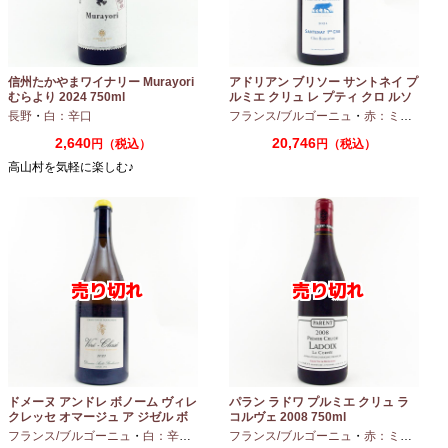
信州たかやまワイナリー Murayori
アドリアン ブリソー サントネイ プ
むらより 2024 750ml
ルミエ クリュ レ プティ クロ ルソ
ー 2024 750ml
長野
・
白：辛口
フランス/ブルゴーニュ
・
赤：ミディアムボディ
2,640
20,746
円（税込）
円（税込）
高山村を気軽に楽しむ♪
ドメーヌ アンドレ ボノーム ヴィレ
パラン ラドワ プルミエ クリュ ラ
クレッセ オマージュ ア ジゼル ボ
コルヴェ 2008 750ml
ノーム 2023 750ml
フランス/ブルゴーニュ
・
白：辛口
・
シャルドネ
フランス/ブルゴーニュ
・
赤：ミディアムボディ