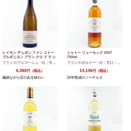
レイモン デュポン ファン コトー
シャトー リューセック 2007
ブルギニヨン ブラン クロ ド ラ シ
750ml
ャペル 2024 750ml
フランス/ブルゴーニュ
・
白：辛口
・
シャルドネ
フランス/ボルドー
・
白：甘口
・
セミヨン
6,380
14,146
円（税込）
円（税込）
繊細ながら芯のある味わい
20年熟成のソーテルヌ