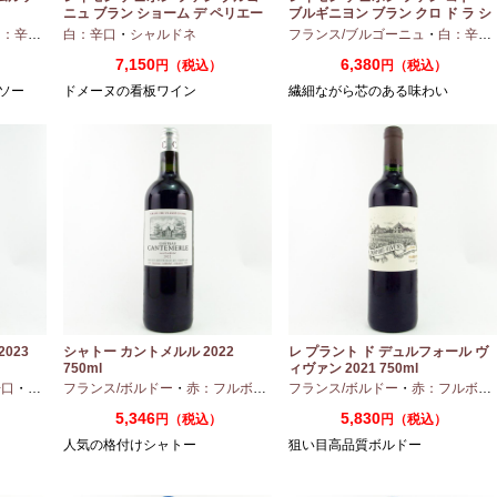
ニュ ブラン ショーム デ ペリエー
ブルギニヨン ブラン クロ ド ラ シ
ル 2024 750ml
ャペル 2024 750ml
：辛口
・
シャルドネ
白：辛口
・
シャルドネ
フランス/ブルゴーニュ
・
白：辛口
7,150
6,380
）
円（税込）
円（税込）
ソー
ドメーヌの看板ワイン
繊細ながら芯のある味わい
023
シャトー カントメルル 2022
レ プラント ド デュルフォール ヴ
750ml
ィヴァン 2021 750ml
辛口
・
セミヨン
フランス/ボルドー
・
ソーヴィニオンブラン
・
赤：フルボディ
・
フランス/ボルドー
カベルネ
・
カベルネフラン
・
赤：フルボディ
・
プテ
5,346
5,830
円（税込）
円（税込）
人気の格付けシャトー
狙い目高品質ボルドー