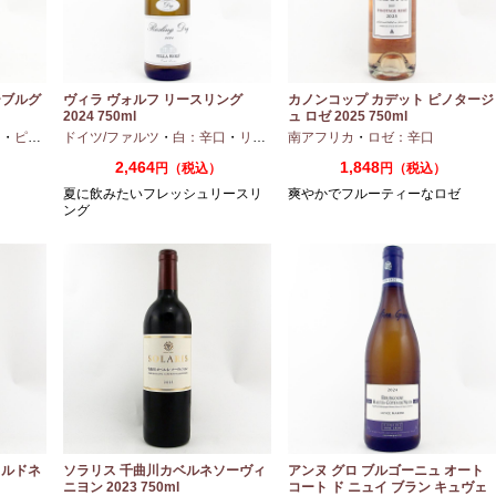
ーブルグ
ヴィラ ヴォルフ リースリング
カノンコップ カデット ピノタージ
2024 750ml
ュ ロゼ 2025 750ml
口
・
ピノグリ
ドイツ/ファルツ
・
白：辛口
・
リースリング
南アフリカ
・
ロゼ：辛口
2,464
1,848
円（税込）
円（税込）
夏に飲みたいフレッシュリースリ
爽やかでフルーティーなロゼ
ング
ャルドネ
ソラリス 千曲川カベルネソーヴィ
アンヌ グロ ブルゴーニュ オート
ニヨン 2023 750ml
コート ド ニュイ ブラン キュヴェ