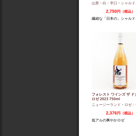
山形
・
白：辛口
・
シャルド
2,750
円（税込）
繊細な「日本の」シャルド
フォレスト ワインズ ザ 
ロゼ 2023 750ml
ニュージーランド
・
ロゼ：
2,376
円（税込）
低アルの爽やかロゼ