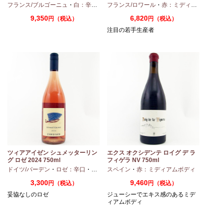
・
シャルドネ
フランス/ブルゴーニュ
・
白：辛口
・
シャルドネ
フランス/ロワール
・
赤：ミディアムボディ
9,350
6,820
円（税込）
円（税込）
注目の若手生産者
ス
ツィアアイゼン シュメッターリン
エクス オクシデンテ ロイグ デ ラ
グ ロゼ 2024 750ml
フィゲラ NV 750ml
（2022/2023）
ドイツ/バーデン
・
ロゼ：辛口
・
ピノノワール
スペイン
・
赤：ミディアムボディ
3,300
9,460
円（税込）
円（税込）
妥協なしのロゼ
ジューシーでエキス感のあるミデ
ィアムボディ