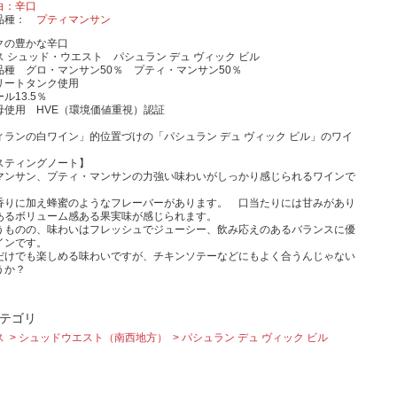
白：辛口
品種
プティマンサン
クの豊かな辛口
 シュッド・ウエスト パシュラン デュ ヴィック ビル
品種 グロ・マンサン50％ プティ・マンサン50％
リートタンク使用
ル13.5％
母使用 HVE（環境価値重視）認証
ィランの白ワイン」的位置づけの「
パシュラン デュ ヴィック ビル」のワイ
スティングノート】
マンサン、プティ・マンサンの力強い味わいがしっかり感じられるワインで
香りに加え蜂蜜のようなフレーバーがあります。 口当たりには甘みがあり
あるボリューム感ある果実味が感じられます。
うものの、味わいはフレッシュでジューシー、飲み応えのあるバランスに優
インです。
だけでも楽しめる味わいですが、チキンソテーなどにもよく合うんじゃない
うか？
テゴリ
ス
シュッドウエスト（南西地方）
パシュラン デュ ヴィック ビル