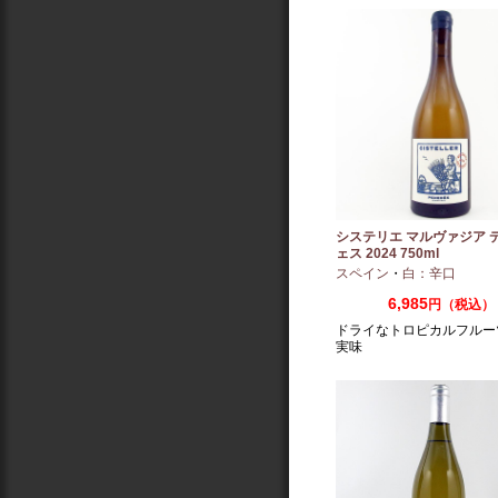
システリエ マルヴァジア 
ェス 2024 750ml
スペイン
・
白：辛口
6,985
円（税込）
ドライなトロピカルフルー
実味