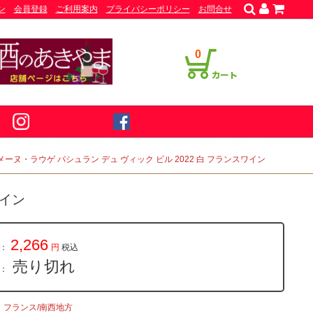
ン
会員登録
ご利用案内
プライバシーポリシー
お問合せ
0
メーヌ・ラウゲ パシュラン デュ ヴィック ビル 2022 白 フランスワイン
ワイン
2,266
：
円
税込
売り切れ
量：
フランス/南西地方