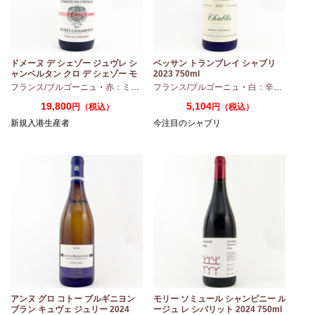
ドメーヌ デ シェゾー ジュヴレ シ
ベッサン トランブレイ シャブリ
ャンベルタン クロ デ シェゾー モ
2023 750ml
ノポール 2023 750ml
フランス/ブルゴーニュ
・
赤：ミディアムボディ
フランス/ブルゴーニュ
・
ピノノワール
・
白：辛口
・
シャ
19,800
5,104
円（税込）
円（税込）
新規入港生産者
今注目のシャブリ
アンヌ グロ コトー ブルギニヨン
モリー ソミュール シャンピニー ル
ブラン キュヴェ ジュリー 2024
ージュ レ シバリット 2024 750ml