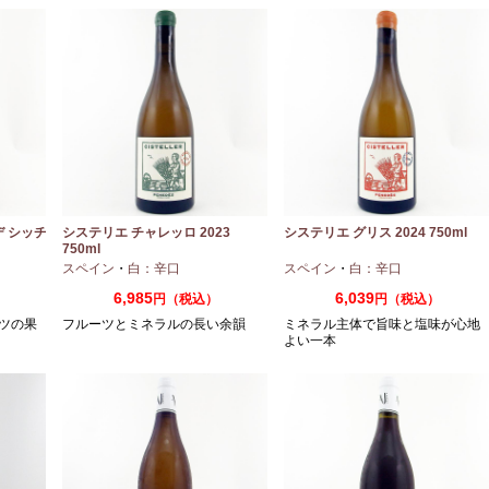
デ シッチ
システリエ チャレッロ 2023
システリエ グリス 2024 750ml
750ml
スペイン
・
白：辛口
スペイン
・
白：辛口
6,985
6,039
円（税込）
円（税込）
ツの果
フルーツとミネラルの長い余韻
ミネラル主体で旨味と塩味が心地
よい一本