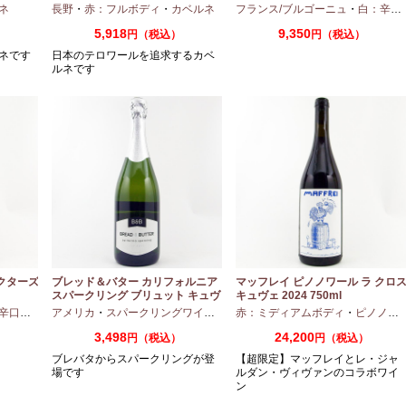
マリーヌ 2024 750ml
ネ
長野
・
赤：フルボディ
・
カベルネ
フランス/ブルゴーニュ
・
白：辛口
5,918
9,350
円（税込）
円（税込）
ネです
日本のテロワールを追求するカベ
ルネです
ドクターズ
ブレッド＆バター カリフォルニア
マッフレイ ピノノワール ラ クロ
スパークリング ブリュット キュヴ
キュヴェ 2024 750ml
ェ NV 750ml
辛口
・
ピノノワール
アメリカ
・
スパークリングワイン
・
シャルドネ
赤：ミディアムボディ
・
ピノノワール
3,498
24,200
円（税込）
円（税込）
ブレバタからスパークリングが登
【超限定】マッフレイとレ・ジャ
場です
ルダン・ヴィヴァンのコラボワイ
ン