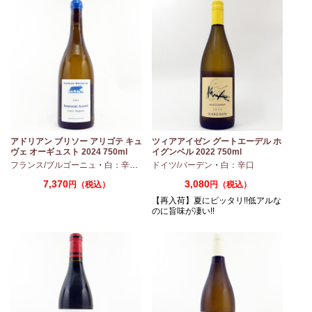
アドリアン ブリソー アリゴテ キュ
ツィアアイゼン グートエーデル ホ
ヴェ オーギュスト 2024 750ml
イグンベル 2022 750ml
・
シャルドネ
フランス/ブルゴーニュ
・
白：辛口
・
アリゴテ
ドイツ/バーデン
・
白：辛口
7,370
3,080
円（税込）
円（税込）
【再入荷】夏にピッタリ!!低アルな
のに旨味が凄い!!