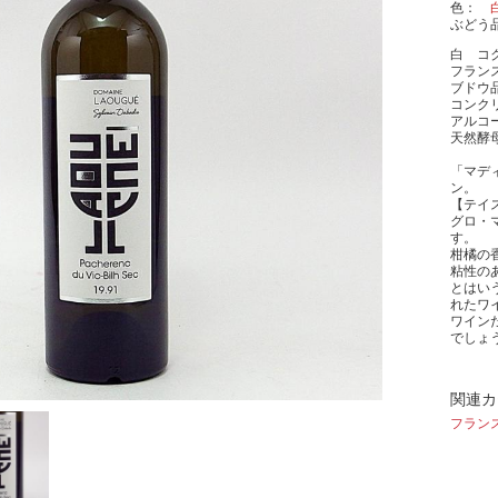
色
ぶどう
白 コ
フランス
ブドウ
コンク
アルコー
天然酵
「マデ
ン。
【テイ
グロ・
す。
柑橘の
粘性の
とはい
れたワ
ワイン
でしょ
関連カ
フラン