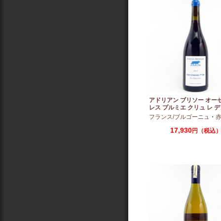
アドリアン ブリソー オー
レス プルミエ クリュ レ 
2024 750ml
フランス/ブルゴーニュ
・
赤：ミ
17,930
円（税込