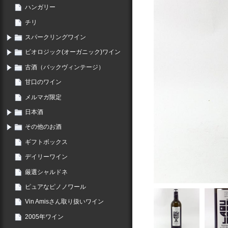
ハンガリー
チリ
スパークリングワイン
ビオロジック(オーガニック)ワイン
古酒（バックヴィンテージ）
甘口のワイン
メルマガ限定
日本酒
その他のお酒
ギフトボックス
デイリーワイン
厳選シャルドネ
ピュアなピノノワール
Vin Amisさん取り扱いワイン
2005年ワイン