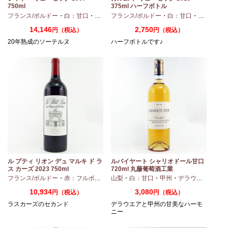
750ml
375ml ハーフボトル
・
シャルドネ
フランス/ボルドー
・
白：甘口
・
セミヨン
フランス/ボルドー
・
ソーヴィニオンブラン
・
白：甘口
・
セミヨン
14,146
2,750
円（税込）
円（税込）
20年熟成のソーテルヌ
ハーフボトルです♪
ル プティ リオン デュ マルキ ド ラ
ルバイヤート シャリオドール甘口
ス カーズ 2023 750ml
720ml 丸藤葡萄酒工業
ィヴェルド
フランス/ボルドー
・
メルロー
・
赤：フルボディ
山梨
・
白：甘口
・
甲州
・
デラウエア
10,934
3,080
円（税込）
円（税込）
ラスカーズのセカンド
デラウエアと甲州の甘美なハーモ
ニー