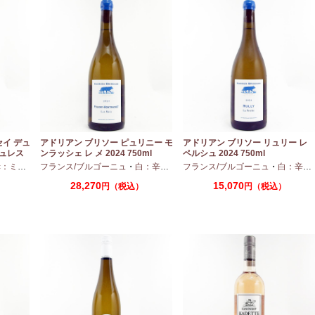
セイ デュ
アドリアン ブリソー ピュリニー モ
アドリアン ブリソー リュリー レ
デュレス
ンラッシェ レ メ 2024 750ml
ペルシュ 2024 750ml
ディアムボディ
フランス/ブルゴーニュ
・
ピノノワール
・
白：辛口
・
シャルドネ
フランス/ブルゴーニュ
・
白：辛口
28,270
15,070
）
円（税込）
円（税込）