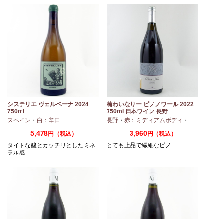
システリエ ヴェルベーナ 2024
楠わいなりー ピノノワール 2022
750ml
750ml 日本ワイン 長野
スペイン
・
白：辛口
長野
・
赤：ミディアムボディ
・
ピノノワー
5,478
3,960
円（税込）
円（税込）
タイトな酸とカッチリとしたミネ
とても上品で繊細なピノ
ラル感