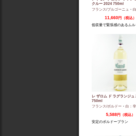
クルー 2024 750ml
フランス/ブルゴーニュ
・
白
11,660
円（税込
低収量で緊張感のあるムル
レ ザロム ド ラグランジュ 2
750ml
フランス/ボルドー
・
白：
5,588
円（税込）
安定のボルドーブラン