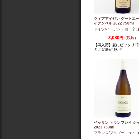
ツィアアイゼン グートエー
イグンベル 2022 750ml
ドイツ/バーデン
・
白：辛
3,080
円（税込）
【再入荷】夏にピッタリ!!
のに旨味が凄い!!
ベッサン トランブレイ シ
2023 750ml
フランス/ブルゴーニュ
・
白