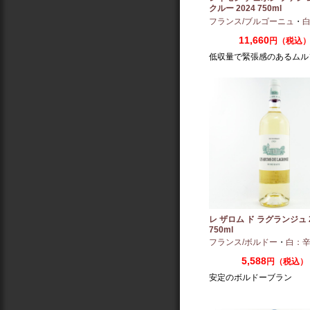
クルー 2024 750ml
フランス/ブルゴーニュ
・
白
11,660
円（税込
低収量で緊張感のあるムル
レ ザロム ド ラグランジュ 2
750ml
フランス/ボルドー
・
白：
5,588
円（税込）
安定のボルドーブラン