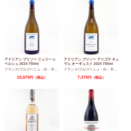
モ
アドリアン ブリソー リュリー レ
アドリアン ブリソー アリゴテ キュ
ペルシュ 2024 750ml
ヴェ オーギュスト 2024 750ml
・
シャルドネ
フランス/ブルゴーニュ
・
白：辛口
・
シャルドネ
フランス/ブルゴーニュ
・
白：辛口
・
アリ
15,070
7,370
円（税込）
円（税込）