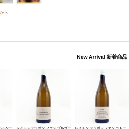
から
New Arrival 新着商品
 ムルソー
レイモン デュポン ファン ブルゴー
レイモン デュポン ファン コトー