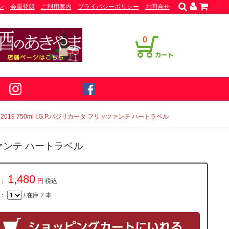
ン
会員登録
ご利用案内
プライバシーポリシー
お問合せ
0
19 750ml I.G.P.バジリカータ フリッツァンテ ハートラベル
ツァンテ ハートラベル
1,480
：
円
税込
量：
/ 在庫 2 本