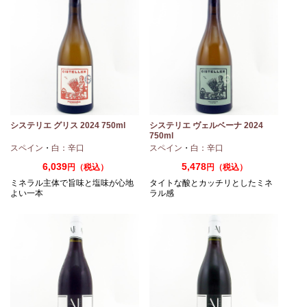
システリエ グリス 2024 750ml
システリエ ヴェルベーナ 2024
750ml
スペイン
・
白：辛口
スペイン
・
白：辛口
6,039
5,478
円（税込）
円（税込）
ミネラル主体で旨味と塩味が心地
タイトな酸とカッチリとしたミネ
よい一本
ラル感