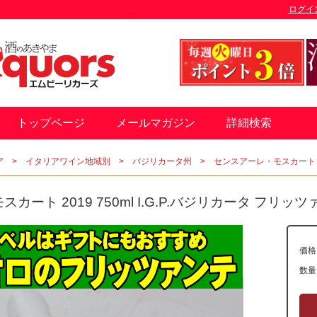
ログイ
トップページ
メールマガジン
詳細検索
ア
イタリアワイン地域別
バジリカータ州
センスアーレ・モスカート 20
カート 2019 750ml I.G.P.バジリカータ フリッ
価格
数