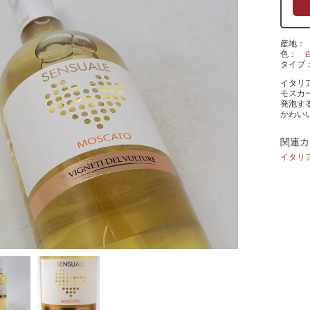
産地
色
タイプ
イタリ
モスカ
発泡す
かわい
関連カ
イタリ