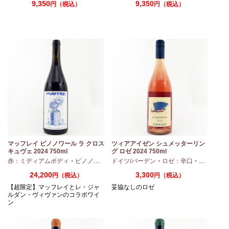
9,350
9,350
円（税込）
円（税込）
マッフレイ ピノノワール ラ クロス
ツィアアイゼン シュメッターリン
キュヴェ 2024 750ml
グ ロゼ 2024 750ml
・
シャルドネ
赤：ミディアムボディ
・
ピノノワール
ドイツ/バーデン
・
ロゼ：辛口
・
ピノノワ
24,200
3,300
円（税込）
円（税込）
【超限定】マッフレイとレ・ジャ
妥協なしのロゼ
ルダン・ヴィヴァンのコラボワイ
ン