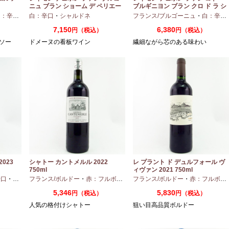
ニュ ブラン ショーム デ ペリエー
ブルギニヨン ブラン クロ ド ラ シ
ル 2024 750ml
ャペル 2024 750ml
：辛口
・
シャルドネ
白：辛口
・
シャルドネ
フランス/ブルゴーニュ
・
白：辛口
7,150
6,380
）
円（税込）
円（税込）
ソー
ドメーヌの看板ワイン
繊細ながら芯のある味わい
023
シャトー カントメルル 2022
レ プラント ド デュルフォール ヴ
750ml
ィヴァン 2021 750ml
辛口
・
セミヨン
フランス/ボルドー
・
ソーヴィニオンブラン
・
赤：フルボディ
・
フランス/ボルドー
カベルネ
・
カベルネフラン
・
赤：フルボディ
・
プテ
5,346
5,830
円（税込）
円（税込）
人気の格付けシャトー
狙い目高品質ボルドー