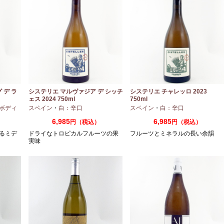
 デ ラ
システリエ マルヴァジア デ シッチ
システリエ チャレッロ 2023
ェス 2024 750ml
750ml
ボディ
スペイン
・
白：辛口
スペイン
・
白：辛口
6,985
6,985
円（税込）
円（税込）
るミデ
ドライなトロピカルフルーツの果
フルーツとミネラルの長い余韻
実味