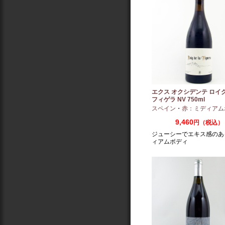
エクス オクシデンテ ロイグ
フィゲラ NV 750ml
（2022/2023）
スペイン
・
赤：ミディアム
9,460
円（税込）
ジューシーでエキス感のあ
ィアムボディ