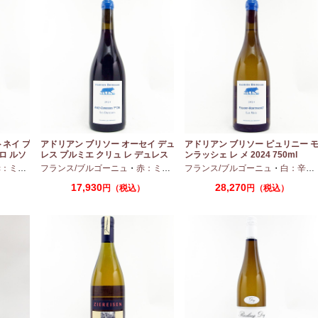
トネイ プ
アドリアン ブリソー オーセイ デュ
アドリアン ブリソー ピュリニー 
ロ ルソ
レス プルミエ クリュ レ デュレス
ンラッシェ レ メ 2024 750ml
2024 750ml
ディアムボディ
フランス/ブルゴーニュ
・
ピノノワール
・
赤：ミディアムボディ
フランス/ブルゴーニュ
・
ピノノワール
・
白：辛口
17,930
28,270
）
円（税込）
円（税込）