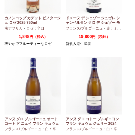
カノンコップ カデット ピノタージ
ドメーヌ デ シェゾー ジュヴレ シ
ュ ロゼ 2025 750ml
ャンベルタン クロ デ シェゾー モ
ノポール 2023 750ml
南アフリカ
・
ロゼ：辛口
フランス/ブルゴーニュ
・
赤：ミディアムボディ
1,848
19,800
円（税込）
円（税込）
爽やかでフルーティーなロゼ
新規入港生産者
アンヌ グロ ブルゴーニュ オート
アンヌ グロ コトー ブルギニヨン
コート ド ニュイ ブラン キュヴェ
ブラン キュヴェ ジュリー 2024
マリーヌ 2024 750ml
フランス/ブルゴーニュ
・
白：辛口
・
シャルドネ
フランス/ブルゴーニュ
・
白：辛口
・
シャ