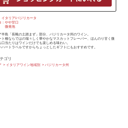
イタリア/バジリカータ
白：やや甘口
微発泡
ア半島「長靴の土踏まず」部分、バジリカータ州のワイン。
ート種ならではの瑞々しく華やかなマスカットフレーバー、ほんのり甘く微
る口当たりはワインだけでも楽しめる味わい。
いハートラベルですからちょっとしたギフトにもおすすめです。
テゴリ
ア
イタリアワイン地域別
バジリカータ州