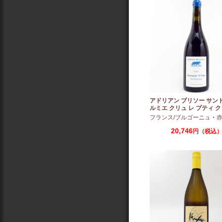
アドリアン ブリソー サン
ルミエ クリュ レ プティ ク
ー 2024 750ml
フランス/ブルゴーニュ
・
赤：ミ
20,746
円（税込