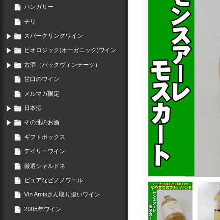
ハンガリー
チリ
スパークリングワイン
ビオロジック(オーガニック)ワイン
古酒（バックヴィンテージ）
甘口のワイン
メルマガ限定
日本酒
その他のお酒
ギフトボックス
デイリーワイン
厳選シャルドネ
ピュアなピノノワール
Vin Amisさん取り扱いワイン
2005年ワイン