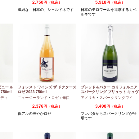
2,750
5,918
円（税込）
円（税込）
繊細な「日本の」シャルドネです
日本のテロワールを追求するカベ
ルネです
ピニー ル
フォレスト ワインズ ザ ドクターズ
ブレッド＆バター カリフォルニア
750ml
ロゼ 2023 750ml
スパークリング ブリュット キュヴ
ェ NV 750ml
アムボディ
ニュージーランド
・
カベルネフラン
・
ロゼ：辛口
・
ピノノワール
アメリカ
・
スパークリングワイン
2,376
3,498
円（税込）
円（税込）
低アルの爽やかロゼ
ブレバタからスパークリングが登
場です