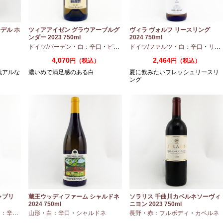
デル ホ
ツィアアイゼン グラウアーブルグ
ヴィラ ヴォルフ リースリング
ンダー 2023 750ml
2024 750ml
口
ドイツ/バーデン
・
白：辛口
・
ピノグリ
ドイツ/ファルツ
・
白：辛口
・
リースリング
4,070
2,464
円（税込）
円（税込）
低アルな
濃いめで満足感のある白
夏に飲みたいフレッシュリースリ
ング
ャブリ
蔵王ウッディファーム シャルドネ
ソラリス 千曲川カベルネソーヴィ
2024 750ml
ニヨン 2023 750ml
：辛口
・
シャルドネ
山形
・
白：辛口
・
シャルドネ
長野
・
赤：フルボディ
・
カベルネ