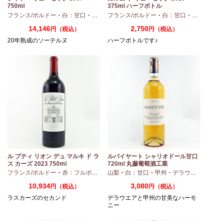
750ml
375ml ハーフボトル
・
シャルドネ
フランス/ボルドー
・
白：甘口
・
セミヨン
フランス/ボルドー
・
ソーヴィニオンブラン
・
白：甘口
・
セミヨン
14,146
2,750
円（税込）
円（税込）
20年熟成のソーテルヌ
ハーフボトルです♪
ル プティ リオン デュ マルキ ド ラ
ルバイヤート シャリオドール甘口
ス カーズ 2023 750ml
720ml 丸藤葡萄酒工業
ィヴェルド
フランス/ボルドー
・
メルロー
・
赤：フルボディ
山梨
・
白：甘口
・
甲州
・
デラウエア
10,934
3,080
円（税込）
円（税込）
ラスカーズのセカンド
デラウエアと甲州の甘美なハーモ
ニー