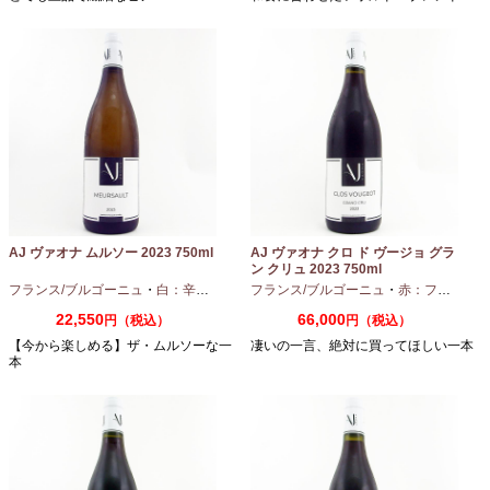
AJ ヴァオナ ムルソー 2023 750ml
AJ ヴァオナ クロ ド ヴージョ グラ
ン クリュ 2023 750ml
フランス/ブルゴーニュ
・
白：辛口
・
シャルドネ
フランス/ブルゴーニュ
・
赤：フルボディ
22,550
66,000
円（税込）
円（税込）
【今から楽しめる】ザ・ムルソーな一
凄いの一言、絶対に買ってほしい一本
本