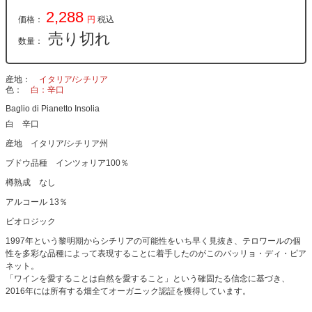
2,288
価格：
円
税込
売り切れ
数量：
産地
イタリア/シチリア
色
白：辛口
Baglio di Pianetto Insolia
白 辛口
産地 イタリア/シチリア州
ブドウ品種 インツォリア100％
樽熟成 なし
アルコール 13％
ビオロジック
1997年という黎明期からシチリアの可能性をいち早く見抜き、テロワールの個
性を多彩な品種によって表現することに着手したのがこのバッリョ・ディ・ピア
ネット。
「ワインを愛することは自然を愛すること」という確固たる信念に基づき、
2016年には所有する畑全てオーガニック認証を獲得しています。