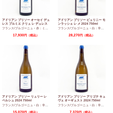
アドリアン ブリソー オーセイ デュ
アドリアン ブリソー ピュリニー モ
レス プルミエ クリュ レ デュレス
ンラッシェ レ メ 2024 750ml
2024 750ml
フランス/ブルゴーニュ
・
赤：ミディアムボディ
フランス/ブルゴーニュ
・
ピノノワール
・
白：辛口
・
シャ
17,930
28,270
円（税込）
円（税込）
アドリアン ブリソー リュリー レ
アドリアン ブリソー アリゴテ キュ
ペルシュ 2024 750ml
ヴェ オーギュスト 2024 750ml
フランス/ブルゴーニュ
・
白：辛口
・
シャルドネ
フランス/ブルゴーニュ
・
白：辛口
・
アリ
15,070
7,370
円（税込）
円（税込）