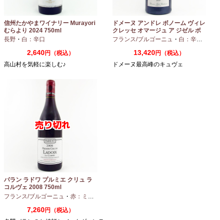
信州たかやまワイナリー Murayori
ドメーヌ アンドレ ボノーム ヴィレ
むらより 2024 750ml
クレッセ オマージュ ア ジゼル ボ
ノーム 2023 750ml
長野
・
白：辛口
フランス/ブルゴーニュ
・
白：辛口
・
シャ
2,640
13,420
円（税込）
円（税込）
高山村を気軽に楽しむ♪
ドメーヌ最高峰のキュヴェ
パラン ラドワ プルミエ クリュ ラ
コルヴェ 2008 750ml
フランス/ブルゴーニュ
・
赤：ミディアムボディ
・
ピノノワール
7,260
円（税込）