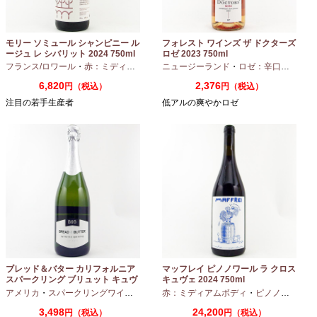
モリー ソミュール シャンピニー ル
フォレスト ワインズ ザ ドクターズ
ージュ レ シバリット 2024 750ml
ロゼ 2023 750ml
フランス/ロワール
・
赤：ミディアムボディ
ニュージーランド
・
カベルネフラン
・
ロゼ：辛口
・
ピノノ
6,820
2,376
円（税込）
円（税込）
注目の若手生産者
低アルの爽やかロゼ
ブレッド＆バター カリフォルニア
マッフレイ ピノノワール ラ クロス
スパークリング ブリュット キュヴ
キュヴェ 2024 750ml
ェ NV 750ml
アメリカ
・
スパークリングワイン
・
シャルドネ
赤：ミディアムボディ
・
ピノノワール
3,498
24,200
円（税込）
円（税込）