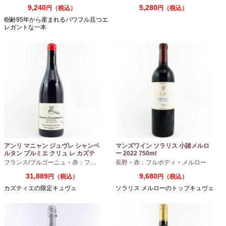
9,240
5,280
円（税込）
円（税込）
樹齢95年から産まれるパワフル且つエ
レガントな一本
アンリ マニャン ジュヴレ シャンベ
マンズワイン ソラリス 小諸メルロ
ルタン プルミエ クリュ レ カズテ
ー 2022 750ml
ィエ エルバージュ 24 モワ 2023
フランス/ブルゴーニュ
・
赤：フルボディ
・
長野
ピノノワール
・
赤：フルボディ
・
メルロー
750ml
31,889
9,680
円（税込）
円（税込）
カズティエの限定キュヴェ
ソラリス メルローのトップキュヴェ