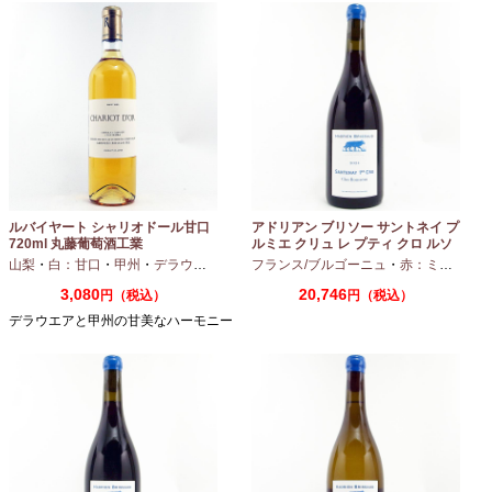
ルバイヤート シャリオドール甘口
アドリアン ブリソー サントネイ プ
720ml 丸藤葡萄酒工業
ルミエ クリュ レ プティ クロ ルソ
ー 2024 750ml
山梨
・
白：甘口
・
甲州
・
デラウエア
フランス/ブルゴーニュ
・
赤：ミディアムボディ
3,080
20,746
円（税込）
円（税込）
デラウエアと甲州の甘美なハーモニー