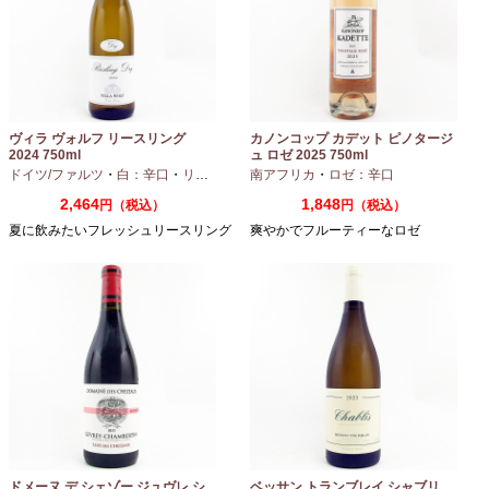
ヴィラ ヴォルフ リースリング
カノンコップ カデット ピノタージ
2024 750ml
ュ ロゼ 2025 750ml
ドイツ/ファルツ
・
白：辛口
・
リースリング
南アフリカ
・
ロゼ：辛口
2,464
1,848
円（税込）
円（税込）
夏に飲みたいフレッシュリースリング
爽やかでフルーティーなロゼ
ドメーヌ デ シェゾー ジュヴレ シ
ベッサン トランブレイ シャブリ