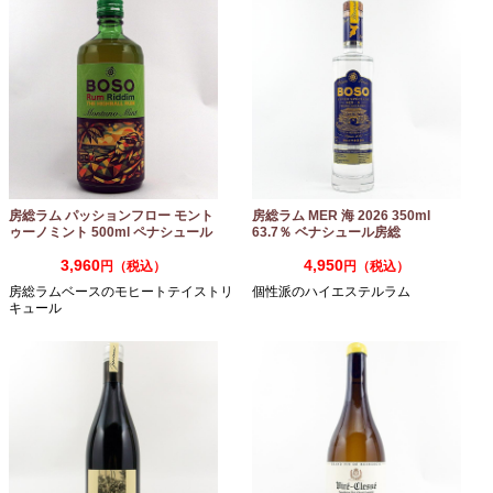
房総ラム パッションフロー モント
房総ラム MER 海 2026 350ml
ゥーノミント 500ml ペナシュール
63.7％ ベナシュール房総
房総
3,960
4,950
円（税込）
円（税込）
房総ラムベースのモヒートテイストリ
個性派のハイエステルラム
キュール