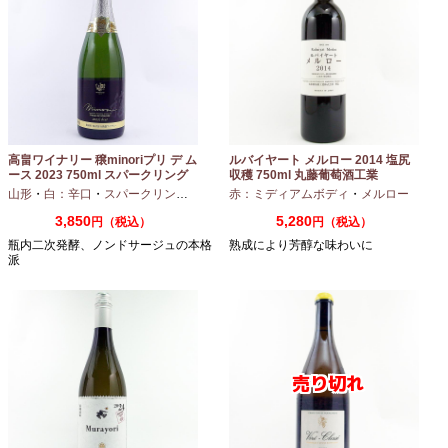
高畠ワイナリー 穣minoriプリ デ ム
ルバイヤート メルロー 2014 塩尻
ース 2023 750ml スパークリング
収穫 750ml 丸藤葡萄酒工業
ワイン
山形
・
白：辛口
・
スパークリングワイン
・
赤：ミディアムボディ
シャルドネ
・
メルロー
3,850
5,280
円（税込）
円（税込）
瓶内二次発酵、ノンドサージュの本格
熟成により芳醇な味わいに
派