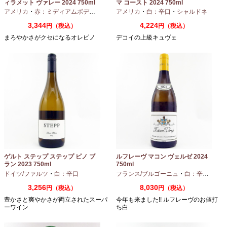
ィラメット ヴァレー 2024 750ml
マ コースト 2024 750ml
アメリカ
・
赤：ミディアムボディ
・
ピノノワール
アメリカ
・
白：辛口
・
シャルドネ
3,344
4,224
円（税込）
円（税込）
まろやかさがクセになるオレピノ
デコイの上級キュヴェ
ゲルト ステップ ステップ ピノ ブ
ルフレーヴ マコン ヴェルゼ 2024
ラン 2023 750ml
750ml
ドイツ/ファルツ
・
白：辛口
フランス/ブルゴーニュ
・
白：辛口
・
シャ
3,256
8,030
円（税込）
円（税込）
豊かさと爽やかさが両立されたスーパ
今年も来ました!! ルフレーヴのお値打
ーワイン
ち白