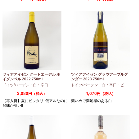
ツィアアイゼン グートエーデル ホ
ツィアアイゼン グラウアーブルグ
イグンベル 2022 750ml
ンダー 2023 750ml
ドイツ/バーデン
・
白：辛口
ドイツ/バーデン
・
白：辛口
・
ピノグリ
3,080
4,070
円（税込）
円（税込）
【再入荷】夏にピッタリ!!低アルなのに
濃いめで満足感のある白
旨味が凄い!!