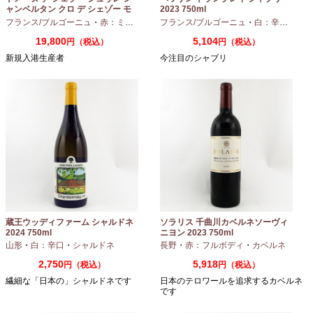
ャンベルタン クロ デ シェゾー モ
2023 750ml
ノポール 2023 750ml
フランス/ブルゴーニュ
・
赤：ミディアムボディ
フランス/ブルゴーニュ
・
ピノノワール
・
白：辛口
・
シャ
19,800
5,104
円（税込）
円（税込）
新規入港生産者
今注目のシャブリ
蔵王ウッディファーム シャルドネ
ソラリス 千曲川カベルネソーヴィ
2024 750ml
ニヨン 2023 750ml
山形
・
白：辛口
・
シャルドネ
長野
・
赤：フルボディ
・
カベルネ
2,750
5,918
円（税込）
円（税込）
繊細な「日本の」シャルドネです
日本のテロワールを追求するカベルネ
です