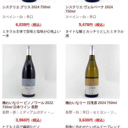
システリエ グリス 2024 750ml
システリエ ヴェルベーナ 2024
750ml
スペイン
・
白：辛口
スペイン
・
白：辛口
6,039
5,478
円（税込）
円（税込）
ミネラル主体で旨味と塩味が心地よい
タイトな酸とカッチリとしたミネラル
一本
感
楠わいなりー ピノノワール 2022
楠わいなりー 日滝原 2024 750ml
750ml 日本ワイン 長野
長野
・
赤：ミディアムボディ
・
ピノノワール
長野
・
白：辛口
・
セミヨン
・
ソーヴィニオンブラン
3,960
3,630
円（税込）
円（税込）
とても上品で繊細なピノ
和食に合わせたいボルドーブレンド