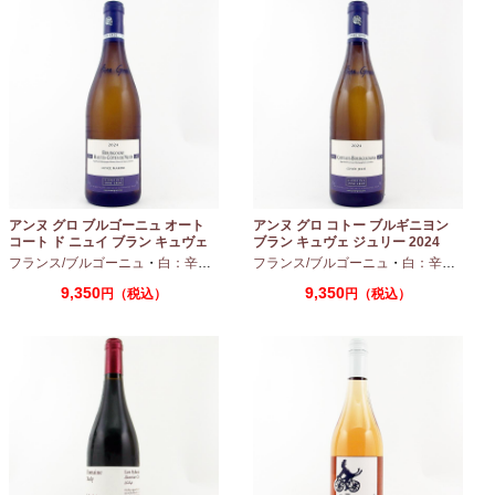
アンヌ グロ ブルゴーニュ オート
アンヌ グロ コトー ブルギニヨン
コート ド ニュイ ブラン キュヴェ
ブラン キュヴェ ジュリー 2024
マリーヌ 2024 750ml
フランス/ブルゴーニュ
・
白：辛口
・
シャルドネ
フランス/ブルゴーニュ
・
白：辛口
・
シャ
9,350
9,350
円（税込）
円（税込）