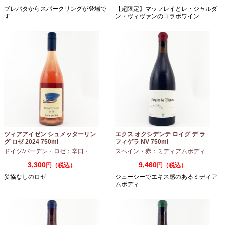
ブレバタからスパークリングが登場で
【超限定】マッフレイとレ・ジャルダ
す
ン・ヴィヴァンのコラボワイン
ツィアアイゼン シュメッターリン
エクス オクシデンテ ロイグ デ ラ
グ ロゼ 2024 750ml
フィゲラ NV 750ml
（2022/2023）
ドイツ/バーデン
・
ロゼ：辛口
・
ピノノワール
スペイン
・
赤：ミディアムボディ
3,300
9,460
円（税込）
円（税込）
妥協なしのロゼ
ジューシーでエキス感のあるミディア
ムボディ