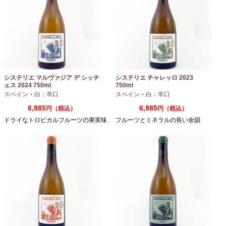
システリエ マルヴァジア デ シッチ
システリエ チャレッロ 2023
ェス 2024 750ml
750ml
スペイン
・
白：辛口
スペイン
・
白：辛口
6,985
6,985
円（税込）
円（税込）
ドライなトロピカルフルーツの果実味
フルーツとミネラルの長い余韻