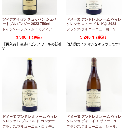
ツィアアイゼン チュッペン シュペ
ドメーヌ アンドレ ボノーム ヴィレ
ートブルグンダー 2023 750ml
クレッセ コトー ド レピネ 2023
750ml
ドイツ/バーデン
・
赤：ミディアムボディ
・
フランス/ブルゴーニュ
ピノノワール
・
白：辛口
・
シャ
3,960
9,240
円（税込）
円（税込）
【再入荷】超凄いピノノワールの新着
個人的にイチオシなキュヴェです!!
VT
ドメーヌ アンドレ ボノーム ヴィレ
ドメーヌ アンドレ ボノーム ヴィレ
クレッセ レ プレトル ド カンテー
クレッセ ヴィエイユ ヴィーニュ
ヌ 2023 750ml
2024 750ml
フランス/ブルゴーニュ
・
白：辛口
・
シャルドネ
フランス/ブルゴーニュ
・
シャルドネ