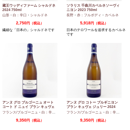
蔵王ウッディファーム シャルドネ
ソラリス 千曲川カベルネソーヴィ
2024 750ml
ニヨン 2023 750ml
山形
・
白：辛口
・
シャルドネ
長野
・
赤：フルボディ
・
カベルネ
2,750
5,918
円（税込）
円（税込）
繊細な「日本の」シャルドネです
日本のテロワールを追求するカベルネ
です
アンヌ グロ ブルゴーニュ オート
アンヌ グロ コトー ブルギニヨン
コート ド ニュイ ブラン キュヴェ
ブラン キュヴェ ジュリー 2024
マリーヌ 2024 750ml
フランス/ブルゴーニュ
・
白：辛口
・
シャルドネ
フランス/ブルゴーニュ
・
白：辛口
・
シャ
9,350
9,350
円（税込）
円（税込）