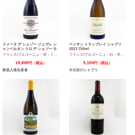
ドメーヌ デ シェゾー ジュヴレ シ
ベッサン トランブレイ シャブリ
ャンベルタン クロ デ シェゾー モ
2023 750ml
ノポール 2023 750ml
フランス/ブルゴーニュ
・
赤：ミディアムボディ
フランス/ブルゴーニュ
・
ピノノワール
・
白：辛口
・
シャ
19,800
5,104
円（税込）
円（税込）
新規入港生産者
今注目のシャブリ