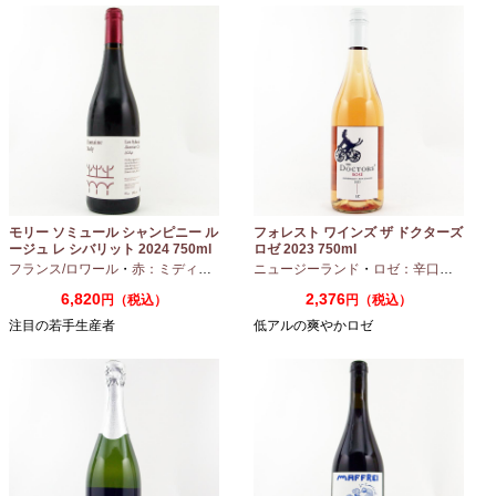
モリー ソミュール シャンピニー ル
フォレスト ワインズ ザ ドクターズ
ージュ レ シバリット 2024 750ml
ロゼ 2023 750ml
フランス/ロワール
・
赤：ミディアムボディ
ニュージーランド
・
カベルネフラン
・
ロゼ：辛口
・
ピノノ
6,820
2,376
円（税込）
円（税込）
注目の若手生産者
低アルの爽やかロゼ