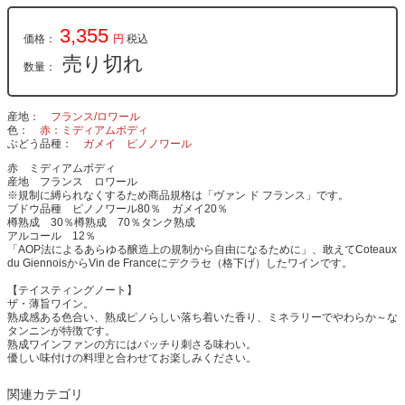
3,355
価格：
円
税込
売り切れ
数量：
産地
フランス/ロワール
色
赤：ミディアムボディ
ぶどう品種
ガメイ
ピノノワール
赤 ミディアムボディ
産地 フランス ロワール
※規制に縛られなくするため商品規格は「ヴァン ド フランス」です。
ブドウ品種 ピノノワール80％ ガメイ20％
樽熟成 30％樽熟成 70％タンク熟成
アルコール 12％
「AOP法によるあらゆる醸造上の規制から自由になるために」、敢えてCoteaux
du GiennoisからVin de Franceにデクラセ（格下げ）したワインです。
【テイスティングノート】
ザ・薄旨ワイン。
熟成感ある色合い、熟成ピノらしい落ち着いた香り、ミネラリーでやわらか～な
タンニンが特徴です。
熟成ワインファンの方にはバッチり刺さる味わい。
優しい味付けの料理と合わせてお楽しみください。
関連カテゴリ