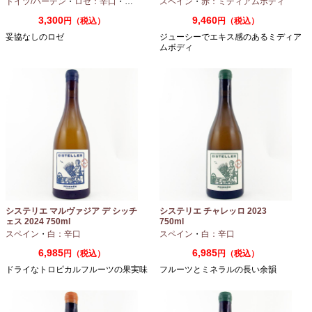
ドイツ/バーデン
・
ロゼ：辛口
・
ピノノワール
スペイン
・
赤：ミディアムボディ
3,300
9,460
円（税込）
円（税込）
妥協なしのロゼ
ジューシーでエキス感のあるミディア
ムボディ
システリエ マルヴァジア デ シッチ
システリエ チャレッロ 2023
ェス 2024 750ml
750ml
スペイン
・
白：辛口
スペイン
・
白：辛口
6,985
6,985
円（税込）
円（税込）
ドライなトロピカルフルーツの果実味
フルーツとミネラルの長い余韻