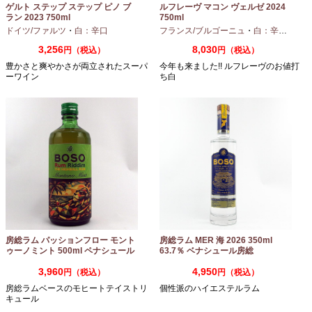
ゲルト ステップ ステップ ピノ ブ
ルフレーヴ マコン ヴェルゼ 2024
ラン 2023 750ml
750ml
ドイツ/ファルツ
・
白：辛口
フランス/ブルゴーニュ
・
白：辛口
・
シャ
3,256
8,030
円（税込）
円（税込）
豊かさと爽やかさが両立されたスーパ
今年も来ました!! ルフレーヴのお値打
ーワイン
ち白
房総ラム パッションフロー モント
房総ラム MER 海 2026 350ml
ゥーノミント 500ml ペナシュール
63.7％ ベナシュール房総
房総
3,960
4,950
円（税込）
円（税込）
房総ラムベースのモヒートテイストリ
個性派のハイエステルラム
キュール