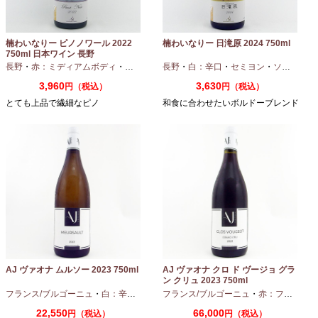
楠わいなりー ピノノワール 2022
楠わいなりー 日滝原 2024 750ml
750ml 日本ワイン 長野
長野
・
赤：ミディアムボディ
・
ピノノワール
長野
・
白：辛口
・
セミヨン
・
ソーヴィニオンブラン
3,960
3,630
円（税込）
円（税込）
とても上品で繊細なピノ
和食に合わせたいボルドーブレンド
AJ ヴァオナ ムルソー 2023 750ml
AJ ヴァオナ クロ ド ヴージョ グラ
ン クリュ 2023 750ml
フランス/ブルゴーニュ
・
白：辛口
・
シャルドネ
フランス/ブルゴーニュ
・
赤：フルボディ
22,550
66,000
円（税込）
円（税込）