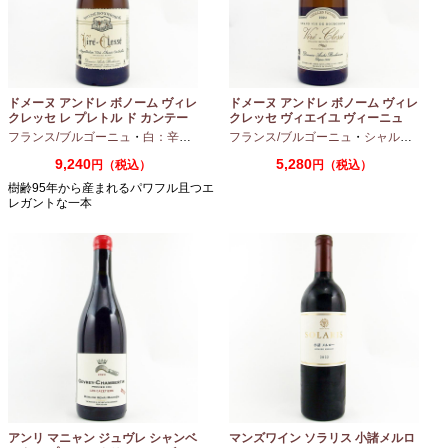
ドメーヌ アンドレ ボノーム ヴィレ
ドメーヌ アンドレ ボノーム ヴィレ
クレッセ レ プレトル ド カンテー
クレッセ ヴィエイユ ヴィーニュ
ヌ 2023 750ml
2024 750ml
フランス/ブルゴーニュ
・
白：辛口
・
シャルドネ
フランス/ブルゴーニュ
・
シャルドネ
9,240
5,280
円（税込）
円（税込）
樹齢95年から産まれるパワフル且つエ
レガントな一本
アンリ マニャン ジュヴレ シャンベ
マンズワイン ソラリス 小諸メルロ