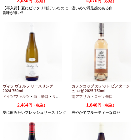
3,080
4,070
円（税込）
円（税込）
【再入荷】夏にピッタリ!!低アルなのに
濃いめで満足感のある白
旨味が凄い!!
ヴィラ ヴォルフ リースリング
カノンコップ カデット ピノタージ
2024 750ml
ュ ロゼ 2025 750ml
ドイツ/ファルツ
・
白：辛口
・
リースリング
南アフリカ
・
ロゼ：辛口
2,464
1,848
円（税込）
円（税込）
夏に飲みたいフレッシュリースリング
爽やかでフルーティーなロゼ