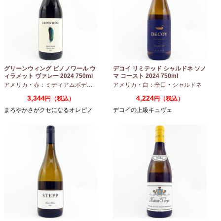
グリーンウィング ピノノワール ウ
デコイ リミテッド シャルドネ ソノ
ィラメット ヴァレー 2024 750ml
マ コースト 2024 750ml
アメリカ
・
赤：ミディアムボディ
・
ピノノワール
アメリカ
・
白：辛口
・
シャルドネ
3,344
4,224
円（税込）
円（税込）
まろやかさがクセになるオレピノ
デコイの上級キュヴェ