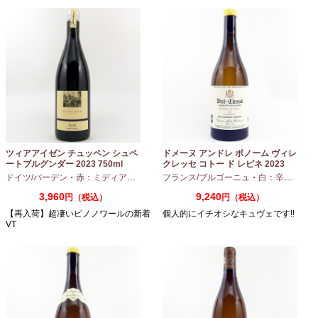
ツィアアイゼン チュッペン シュペ
ドメーヌ アンドレ ボノーム ヴィレ
ートブルグンダー 2023 750ml
クレッセ コトー ド レピネ 2023
750ml
ドイツ/バーデン
・
赤：ミディアムボディ
・
フランス/ブルゴーニュ
ピノノワール
・
白：辛口
・
シャ
3,960
9,240
円（税込）
円（税込）
【再入荷】超凄いピノノワールの新着
個人的にイチオシなキュヴェです!!
VT