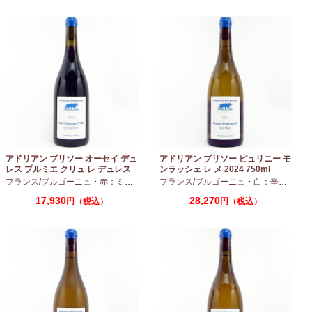
アドリアン ブリソー オーセイ デュ
アドリアン ブリソー ピュリニー モ
レス プルミエ クリュ レ デュレス
ンラッシェ レ メ 2024 750ml
2024 750ml
フランス/ブルゴーニュ
・
赤：ミディアムボディ
フランス/ブルゴーニュ
・
ピノノワール
・
白：辛口
・
シャ
17,930
28,270
円（税込）
円（税込）