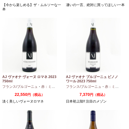
【今から楽しめる】ザ・ムルソーな一
凄いの一言、絶対に買ってほしい一本
本
AJ ヴァオナ ヴォーヌ ロマネ 2023
AJ ヴァオナ ブルゴーニュ ピノノ
750ml
ワール 2023 750ml
フランス/ブルゴーニュ
・
赤：ミディアムボディ
フランス/ブルゴーニュ
・
ピノノワール
・
赤：ミディアムボディ
22,550
7,370
円（税込）
円（税込）
淡く美しいヴォーヌロマネ
日本初上陸!! 注目のメゾン