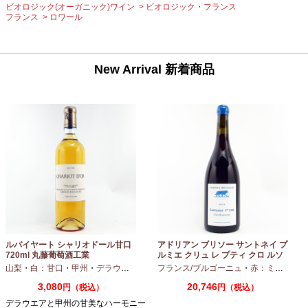
ビオロジック(オーガニック)ワイン
ビオロジック・フランス
フランス
ロワール
New Arrival 新着商品
ルバイヤート シャリオドール甘口
アドリアン ブリソー サントネイ プ
720ml 丸藤葡萄酒工業
ルミエ クリュ レ プティ クロ ルソ
ー 2024 750ml
山梨
・
白：甘口
・
甲州
・
デラウエア
フランス/ブルゴーニュ
・
赤：ミディアムボディ
3,080
20,746
円（税込）
円（税込）
デラウエアと甲州の甘美なハーモニー