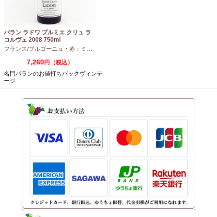
パラン ラドワ プルミエ クリュ ラ
コルヴェ 2008 750ml
フランス/ブルゴーニュ
・
赤：ミディアムボディ
・
ピノノワール
7,260
円（税込）
名門パランのお値打ちバックヴィンテ
ージ