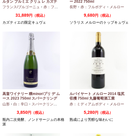
ルタン プルミエ クリュ レ カズテ
ー 2022 750ml
ィエ エルバージュ 24 モワ 2023
フランス/ブルゴーニュ
・
赤：フルボディ
・
長野
ピノノワール
・
赤：フルボディ
・
メルロー
750ml
31,889
9,680
円（税込）
円（税込）
カズティエの限定キュヴェ
ソラリス メルローのトップキュヴェ
高畠ワイナリー 穣minoriプリ デ ム
ルバイヤート メルロー 2014 塩尻
ース 2023 750ml スパークリング
収穫 750ml 丸藤葡萄酒工業
ワイン
山形
・
白：辛口
・
スパークリングワイン
・
赤：ミディアムボディ
シャルドネ
・
メルロー
3,850
5,280
円（税込）
円（税込）
瓶内二次発酵、ノンドサージュの本格
熟成により芳醇な味わいに
派