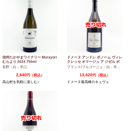
信州たかやまワイナリー Murayori
ドメーヌ アンドレ ボノーム ヴィレ
むらより 2024 750ml
クレッセ オマージュ ア ジゼル ボ
ノーム 2023 750ml
長野
・
白：辛口
フランス/ブルゴーニュ
・
白：辛口
・
シャ
2,640
13,420
円（税込）
円（税込）
高山村を気軽に楽しむ♪
ドメーヌ最高峰のキュヴェ