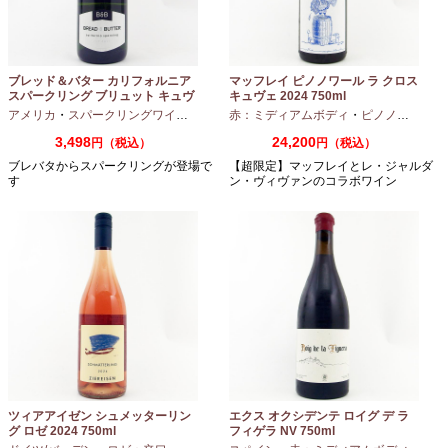
ブレッド＆バター カリフォルニア
マッフレイ ピノノワール ラ クロス
スパークリング ブリュット キュヴ
キュヴェ 2024 750ml
ェ NV 750ml
アメリカ
・
スパークリングワイン
・
シャルドネ
赤：ミディアムボディ
・
ピノノワール
3,498
24,200
円（税込）
円（税込）
ブレバタからスパークリングが登場で
【超限定】マッフレイとレ・ジャルダ
す
ン・ヴィヴァンのコラボワイン
ツィアアイゼン シュメッターリン
エクス オクシデンテ ロイグ デ ラ
グ ロゼ 2024 750ml
フィゲラ NV 750ml
（2022/2023）