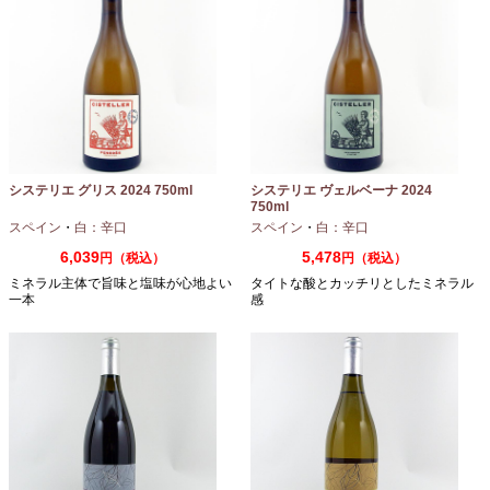
システリエ グリス 2024 750ml
システリエ ヴェルベーナ 2024
750ml
スペイン
・
白：辛口
スペイン
・
白：辛口
6,039
5,478
円（税込）
円（税込）
ミネラル主体で旨味と塩味が心地よい
タイトな酸とカッチリとしたミネラル
一本
感