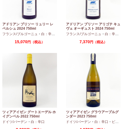
アドリアン ブリソー リュリー レ
アドリアン ブリソー アリゴテ キュ
ペルシュ 2024 750ml
ヴェ オーギュスト 2024 750ml
フランス/ブルゴーニュ
・
白：辛口
・
シャルドネ
フランス/ブルゴーニュ
・
白：辛口
・
アリ
15,070
7,370
円（税込）
円（税込）
ツィアアイゼン グートエーデル ホ
ツィアアイゼン グラウアーブルグ
イグンベル 2022 750ml
ンダー 2023 750ml
ドイツ/バーデン
・
白：辛口
ドイツ/バーデン
・
白：辛口
・
ピノグリ