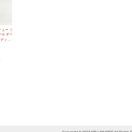
マチュー コ
ール オー
アムボディ
・
ガメイ
・
ピノノワール
。