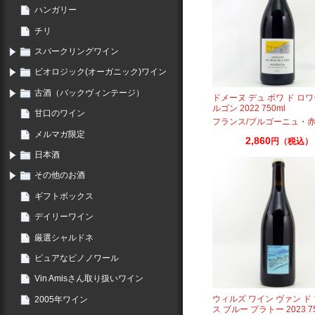
ハンガリー
チリ
スパークリングワイン
ビオロジック(オーガニック)ワイン
古酒（バックヴィンテージ）
ドメーヌ デュ ボワ ド ロワ
ルゴン 2022 750ml
甘口のワイン
フランス/ブルゴーニュ
・
赤：ミ
メルマガ限定
2,860
円（税込）
日本酒
その他のお酒
ギフトボックス
デイリーワイン
厳選シャルドネ
ピュアなピノノワール
Vin Amisさん取り扱いワイン
ウィルズ ワイン ヴァン ド
2005年ワイン
ス ブルー プラトー 2023 75