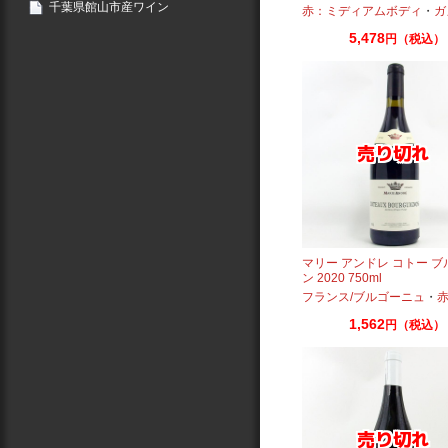
千葉県館山市産ワイン
赤：ミディアムボディ
・
ガ
5,478
円（税込）
マリー アンドレ コトー 
ン 2020 750ml
フランス/ブルゴーニュ
・
赤：ミ
1,562
円（税込）