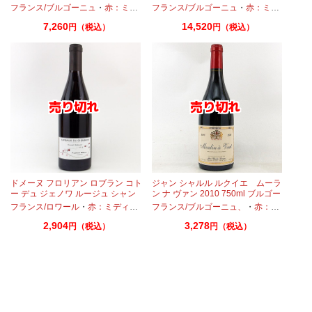
フランス/ブルゴーニュ
・
赤：ミディアムボディ
フランス/ブルゴーニュ
・
ガメイ
・
ピノノワール
・
赤：ミディアムボディ
7,260
14,520
円（税込）
円（税込）
ドメーヌ フロリアン ロブラン コト
ジャン シャルル ルクイエ ムーラ
ー デュ ジェノワ ルージュ シャン
ン ナ ヴァン 2010 750ml ブルゴー
ジボー 2019 750ml ロワール
ニュ ボージョレ 古酒
フランス/ロワール
・
ガメイ
・
赤：ミディアムボディ
フランス/ブルゴーニュ、
・
ガメイ
・
ピノノワール
・
赤：ミディアムボディ
2,904
3,278
円（税込）
円（税込）