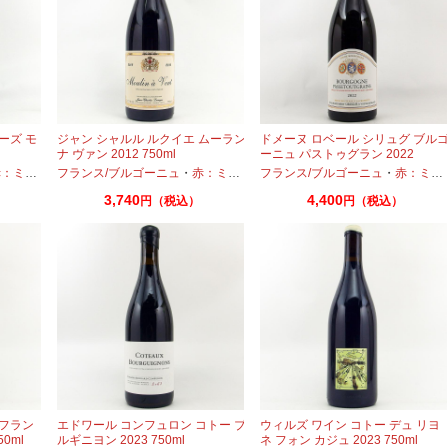
ーズ モ
ジャン シャルル ルクイエ ムーラン
ドメーヌ ロベール シリュグ ブル
ナ ヴァン 2012 750ml
ーニュ パストゥグラン 2022
750ml
ディアムボディ
フランス/ブルゴーニュ
・
ガメイ
・
赤：ミディアムボディ
フランス/ブルゴーニュ
・
ガメイ
・
赤：ミディアムボディ
3,740
4,400
円（税込）
円（税込）
 フラン
エドワール コンフュロン コトー ブ
ウィルズ ワイン コトー デュ リヨ
0ml
ルギニヨン 2023 750ml
ネ フォン カジュ 2023 750ml