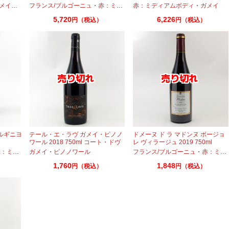
メイ
・
シラー
フランス/ブルゴーニュ
・
赤：ミディアムボディ
赤：ミディアムボディ
・
ガメイ
・
ピノノワール
・
ガメイ
5,720
6,226
円（税込）
円（税込）
ブルギニヨ
テール・エ・ラヴ ガメイ・ピノノ
ドメーヌ ド ラ マドンヌ ボージョ
ワール 2018 750ml コート・ドヴ
レ ヴィラージュ 2019 750ml
ェルニュ フランスワイン
ディアムボディ
ガメイ
・
ピノノワール
・
ガメイ
フランス/ブルゴーニュ
・
赤：ミディアムボディ
1,760
1,848
円（税込）
円（税込）