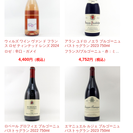
ゴ
ウィルズ ワイン ヴァン ド フラン
アラン ユドロ ノエラ ブルゴーニュ
ス ロゼ ティンテッド レンズ 2024
パストゥグラン 2023 750ml
750ml
ロゼ：辛口
・
・
ガメイ
ガメイ
・
ピノノワール
フランス/ブルゴーニュ
・
赤：ミディアムボディ
4,400
4,752
円（税込）
円（税込）
ロベール グロフィエ ブルゴーニュ
エマニュエル ルジェ ブルゴーニュ
パストゥグラン 2022 750ml
パストゥグラン 2023 750ml