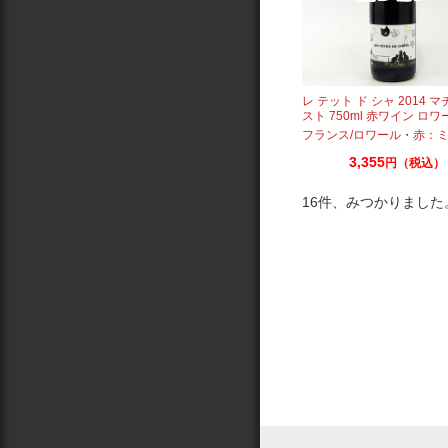
レ テット ド シャ 2014 
スト 750ml 赤ワイン ロワ
ガニック
フランス/ロワール
・
赤：ミディ
3,355
円（税込）
16件、みつかりました