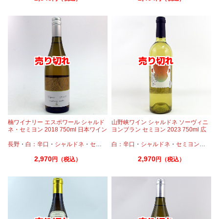
楠ワイナリー エスポワール シャルド
山野峡ワイン シャルドネ ソーヴィニ
ネ・セミヨン 2018 750ml 日本ワイン
ヨンブラン セミヨン 2023 750ml 広
島県
長野
・
白：辛口
・
シャルドネ
・
セミヨン
白：辛口
・
シャルドネ
・
セミヨン
・
ソー
2,970
2,970
円（税込）
円（税込）