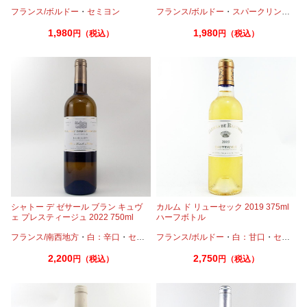
ワイン
フランス/ボルドー
・
セミヨン
フランス/ボルドー
・
スパークリングワイン
1,980
1,980
円（税込）
円（税込）
シャトー デ ゼサール ブラン キュヴ
カルム ド リューセック 2019 375ml
ェ プレスティージュ 2022 750ml
ハーフボトル
フランス/南西地方
・
白：辛口
・
セミヨン
フランス/ボルドー
・
ソーヴィニオンブラン
・
白：甘口
・
セミヨン
2,200
2,750
円（税込）
円（税込）