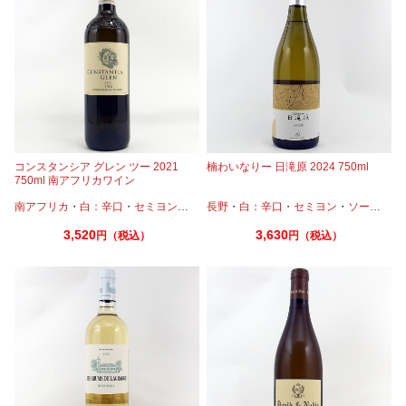
コンスタンシア グレン ツー 2021
楠わいなりー 日滝原 2024 750ml
750ml 南アフリカワイン
南アフリカ
・
白：辛口
・
セミヨン
・
ソーヴィニオンブラン
長野
・
白：辛口
・
セミヨン
・
ソーヴィニオンブラン
3,520
3,630
円（税込）
円（税込）