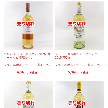
カルム ド リューセック 2020 750ml
シャトー カルボニュー ブラン 白
ソーテルヌ 貴腐ワイン
2015 750ml
フランス/ボルドー
・
白：甘口
・
セミヨン
フランス/ボルドー
・
ソーヴィニオンブラン
・
白：辛口
・
セミヨン
4,840
5,940
円（税込）
円（税込）