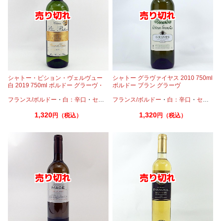
シャトー・ピション・ヴェルヴュー
シャトー グラヴァイヤス 2010 750ml
白 2019 750ml ボルドー グラーヴ・
ボルドー ブラン グラーヴ
ド・ヴェイル
フランス/ボルドー
・
白：辛口
・
セミヨン
フランス/ボルドー
・
ソーヴィニオンブラン
・
白：辛口
・
セミヨン
1,320
1,320
円（税込）
円（税込）