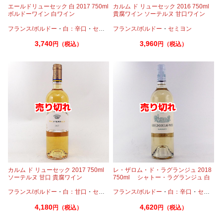
エールドリューセック 白 2017 750ml
カルム ド リューセック 2016 750ml
ボルドーワイン 白ワイン
貴腐ワイン ソーテルヌ 甘口ワイン
フランス/ボルドー
・
白：辛口
・
セミヨン
フランス/ボルドー
・
ソーヴィニオンブラン
・
セミヨン
3,740
3,960
円（税込）
円（税込）
カルム ド リューセック 2017 750ml
レ・ザロム・ド・ラグランジュ 2018
ソーテルヌ 甘口 貴腐ワイン
750ml シャトー・ラグランジュ 白
ワイン
フランス/ボルドー
・
白：甘口
・
セミヨン
フランス/ボルドー
・
ソーヴィニオンブラン
・
白：辛口
・
セミヨン
4,180
4,620
円（税込）
円（税込）