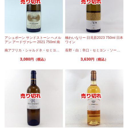
アシュボーン サンドストーン ヘメル
楠わいなりー 日滝原2023 750ml 日本
アン アードヴァレー 2021 750ml 南
ワイン
アフリカ
南アフリカ
・
シャルドネ
・
セミヨン
・
ソーヴィニオンブラン
長野
・
白：辛口
・
セミヨン
・
ソーヴィニオンブラン
3,080
3,630
円（税込）
円（税込）