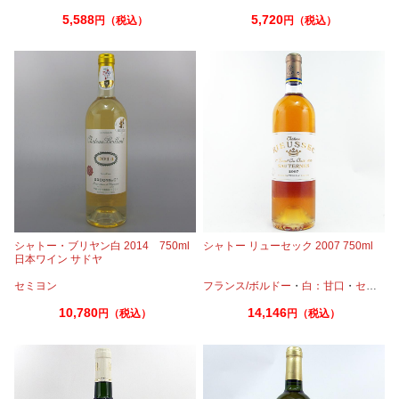
5,588
5,720
円（税込）
円（税込）
シャトー・ブリヤン白 2014 750ml
シャトー リューセック 2007 750ml
日本ワイン サドヤ
セミヨン
フランス/ボルドー
・
白：甘口
・
セミヨン
10,780
14,146
円（税込）
円（税込）