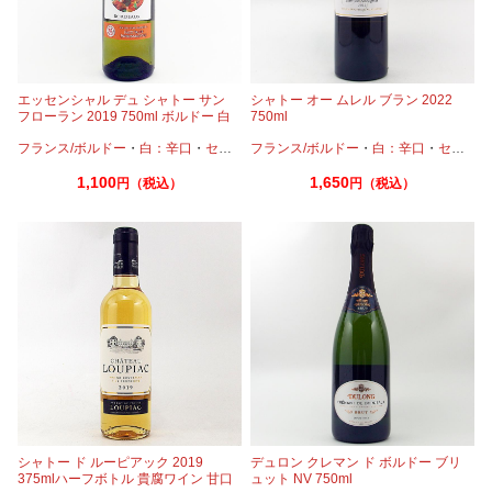
エッセンシャル デュ シャトー サン
シャトー オー ムレル ブラン 2022
フローラン 2019 750ml ボルドー 白
750ml
ワイン
フランス/ボルドー
・
白：辛口
・
セミヨン
フランス/ボルドー
・
ソーヴィニオンブラン
・
白：辛口
・
セミヨン
1,100
1,650
円（税込）
円（税込）
シャトー ド ルーピアック 2019
デュロン クレマン ド ボルドー ブリ
375mlハーフボトル 貴腐ワイン 甘口
ュット NV 750ml