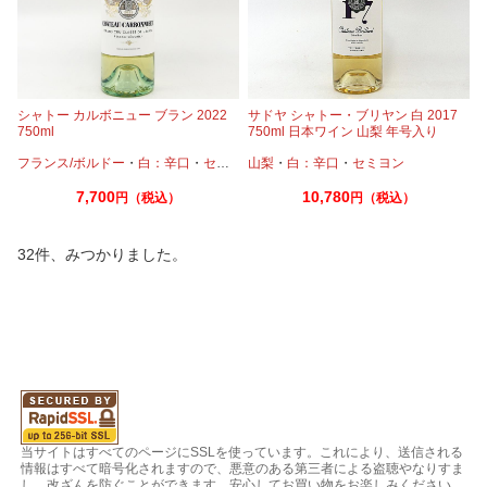
シャトー カルボニュー ブラン 2022
サドヤ シャトー・ブリヤン 白 2017
750ml
750ml 日本ワイン 山梨 年号入り
フランス/ボルドー
・
白：辛口
・
セミヨン
山梨
・
ソーヴィニオンブラン
・
白：辛口
・
セミヨン
7,700
10,780
円（税込）
円（税込）
32件、みつかりました。
当サイトはすべてのページにSSLを使っています。これにより、送信される
情報はすべて暗号化されますので、悪意のある第三者による盗聴やなりすま
し、改ざんを防ぐことができます。安心してお買い物をお楽しみください。