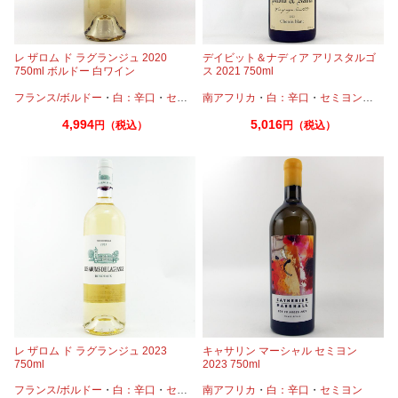
レ ザロム ド ラグランジュ 2020
デイビット＆ナディア アリスタルゴ
750ml ボルドー 白ワイン
ス 2021 750ml
フランス/ボルドー
・
白：辛口
・
セミヨン
南アフリカ
・
ソーヴィニオンブラン
・
白：辛口
・
セミヨン
・
ヴィ
4,994
5,016
円（税込）
円（税込）
レ ザロム ド ラグランジュ 2023
キャサリン マーシャル セミヨン
750ml
2023 750ml
フランス/ボルドー
・
白：辛口
・
セミヨン
南アフリカ
・
ソーヴィニオンブラン
・
白：辛口
・
セミヨン