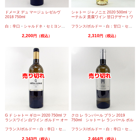
ドメーヌ デュ マージュ レゼルヴ
シャトー ジャノニエ 2020 500ml ソ
2018 750ml
ーテルヌ 貴腐ワイン 甘口デザートワ
イン
白：辛口
・
シャルドネ
・
セミヨン
・
ソーヴィニオンブラン
フランス/ボルドー
・
白：甘口
・
セミヨン
2,200
2,310
円（税込）
円（税込）
G ド シャトー ギロー 2020 750ml フ
クロ レ ランパール ブラン 2019
ランスワイン 白ワイン ボルドー オー
750ml シャトー レ ランパール ボル
ガニック
ドー
フランス/ボルドー
・
白：辛口
・
セミヨン
フランス/ボルドー
・
ソーヴィニオンブラン
・
白：辛口
・
セミヨン
2,343
2,464
円（税込）
円（税込）