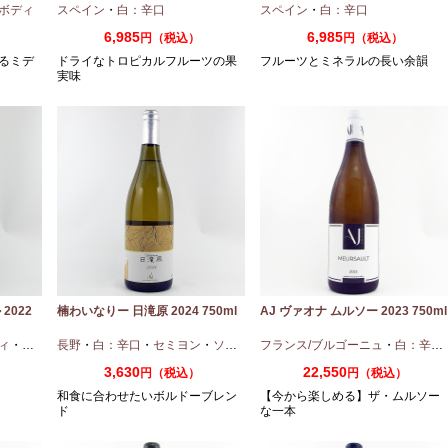
ボディ
スペイン
・
白：辛口
スペイン
・
白：辛口
6,985
6,985
円（税込）
円（税込）
るミデ
ドライなトロピカルフルーツの果
フルーツとミネラルの長い余韻
実味
2022
楠わいなりー 日滝原 2024 750ml
AJ ヴァオナ ムルソー 2023 750ml
ィ
・
ピノノワール
長野
・
白：辛口
・
セミヨン
・
ソーヴィニオンブラン
フランス/ブルゴーニュ
・
白：辛口
3,630
22,550
円（税込）
円（税込）
和食に合わせたいボルドーブレン
【今から楽しめる】ザ・ムルソー
ド
な一本