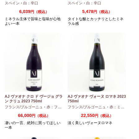
スペイン
・
白：辛口
スペイン
・
白：辛口
6,039
5,478
円（税込）
円（税込）
ミネラル主体で旨味と塩味が心地
タイトな酸とカッチリとしたミネ
よい一本
ラル感
AJ ヴァオナ クロ ド ヴージョ グラ
AJ ヴァオナ ヴォーヌ ロマネ 2023
ン クリュ 2023 750ml
750ml
・
シャルドネ
フランス/ブルゴーニュ
・
赤：フルボディ
フランス/ブルゴーニュ
・
ピノノワール
・
赤：ミディアムボディ
66,000
22,550
円（税込）
円（税込）
凄いの一言、絶対に買ってほしい
淡く美しいヴォーヌロマネ
一本