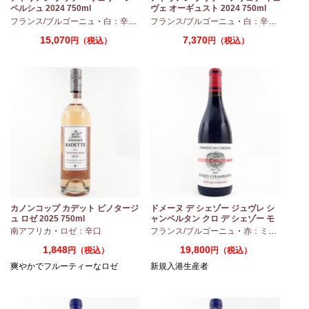
ペルシュ 2024 750ml
ヴェ オーギュスト 2024 750ml
・
シャルドネ
フランス/ブルゴーニュ
・
白：辛口
・
シャルドネ
フランス/ブルゴーニュ
・
白：辛口
・
アリ
15,070
7,370
円（税込）
円（税込）
カノンコップ カデット ピノタージ
ドメーヌ デ シェゾー ジュヴレ シ
ュ ロゼ 2025 750ml
ャンベルタン クロ デ シェゾー モ
ノポール 2023 750ml
南アフリカ
・
ロゼ：辛口
フランス/ブルゴーニュ
・
赤：ミディアムボディ
1,848
19,800
円（税込）
円（税込）
爽やかでフルーティーなロゼ
新規入港生産者