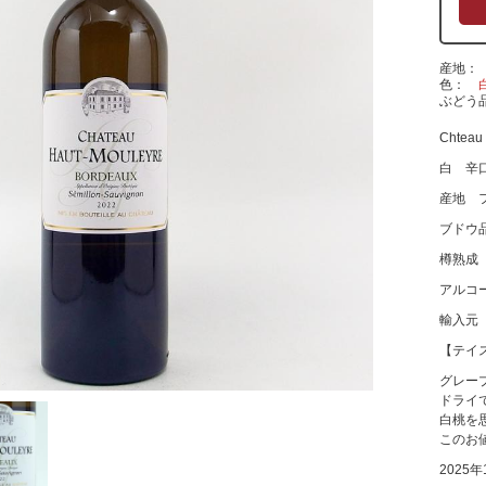
産地
色
ぶどう
Chteau 
白 辛
産地 
ブドウ
樽熟成
アルコ
輸入元
【テイ
グレー
ドライ
白桃を
このお
2025