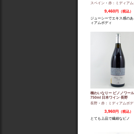
（2022/2023）
スペイン
・
赤：ミディアム
9,460
円（税込）
ジューシーでエキス感のあ
ィアムボディ
楠わいなりー ピノノワール 
750ml 日本ワイン 長野
長野
・
赤：ミディアムボデ
3,960
円（税込）
とても上品で繊細なピノ