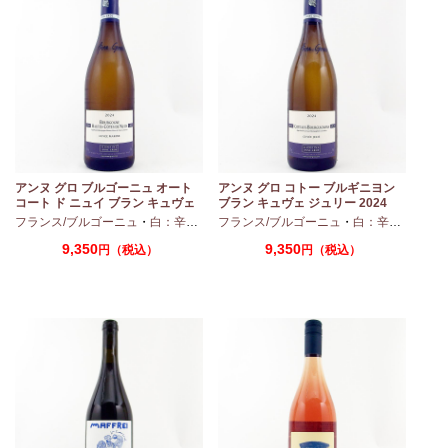
アンヌ グロ ブルゴーニュ オート
アンヌ グロ コトー ブルギニヨン
コート ド ニュイ ブラン キュヴェ
ブラン キュヴェ ジュリー 2024
マリーヌ 2024 750ml
フランス/ブルゴーニュ
・
白：辛口
・
シャルドネ
フランス/ブルゴーニュ
・
白：辛口
・
シャ
9,350
9,350
円（税込）
円（税込）