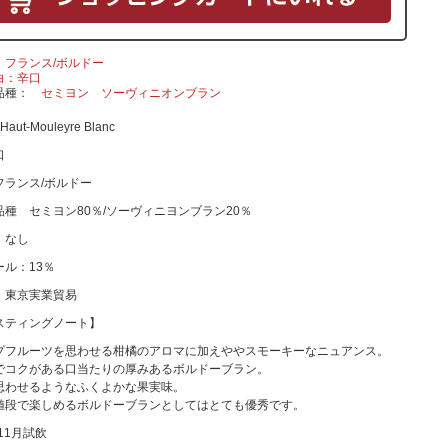
フランス/ボルドー
白：辛口
品種
セミヨン
ソーヴィニオンブラン
Haut-Mouleyre Blanc
口
フランス/ボルドー
品種 セミヨン80％/ソーヴィニヨンブラン20％
 なし
ール：13％
 東京実業貿易
スティングノート】
プフルーツを思わせる柑橘のアロマに加えややスモーキーなニュアンス。
でコクがある口当たりの厚みあるボルドーブラン。
思わせるようなふくよかな果実味。
値段で楽しめるボルドーブランとしてはとても優秀です。
年11月試飲