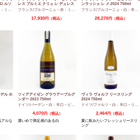
ロ ルソ
レス プルミエ クリュ レ デュレス
ンラッシェ レ メ 2024 750ml
2024 750ml
ディアムボディ
フランス/ブルゴーニュ
・
ピノノワール
・
赤：ミディアムボディ
フランス/ブルゴーニュ
・
ピノノワール
・
白：辛口
17,930
28,270
）
円（税込）
円（税込）
デル ホ
ツィアアイゼン グラウアーブルグ
ヴィラ ヴォルフ リースリング
ンダー 2023 750ml
2024 750ml
口
ドイツ/バーデン
・
白：辛口
・
ピノグリ
ドイツ/ファルツ
・
白：辛口
・
リースリング
4,070
2,464
円（税込）
円（税込）
低アルな
濃いめで満足感のある白
夏に飲みたいフレッシュリースリ
ング