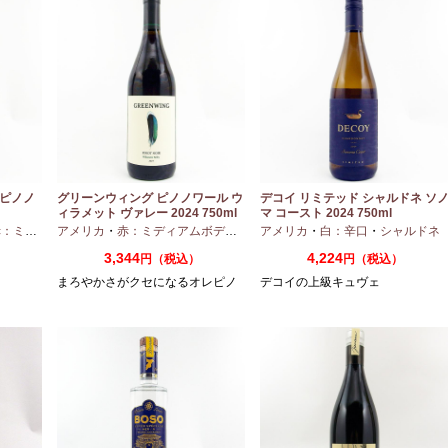
 ピノノ
グリーンウィング ピノノワール ウ
デコイ リミテッド シャルドネ ソ
ィラメット ヴァレー 2024 750ml
マ コースト 2024 750ml
ディアムボディ
アメリカ
・
・
赤：ミディアムボディ
ピノノワール
・
ピノノワール
アメリカ
・
白：辛口
・
シャルドネ
3,344
4,224
円（税込）
円（税込）
まろやかさがクセになるオレピノ
デコイの上級キュヴェ