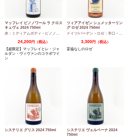
マッフレイ ピノノワール ラ クロス
ツィアアイゼン シュメッターリン
キュヴェ 2024 750ml
グ ロゼ 2024 750ml
・
シャルドネ
赤：ミディアムボディ
・
ピノノワール
ドイツ/バーデン
・
ロゼ：辛口
・
ピノノワ
24,200
3,300
円（税込）
円（税込）
【超限定】マッフレイとレ・ジャ
妥協なしのロゼ
ルダン・ヴィヴァンのコラボワイ
ン
システリエ グリス 2024 750ml
システリエ ヴェルベーナ 2024
750ml