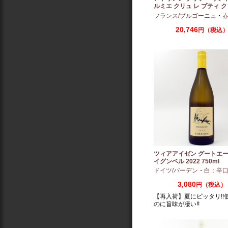
ルミエ クリュ レ プティ ク
ー 2024 750ml
フランス/ブルゴーニュ
・
赤：ミ
20,746
円（税込
ツィアアイゼン グートエー
イグンベル 2022 750ml
ドイツ/バーデン
・
白：辛
3,080
円（税込）
【再入荷】夏にピッタリ!!
のに旨味が凄い!!