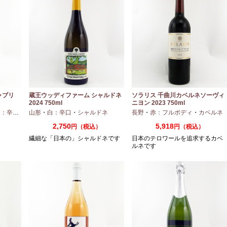
ャブリ
蔵王ウッディファーム シャルドネ
ソラリス 千曲川カベルネソーヴィ
2024 750ml
ニヨン 2023 750ml
：辛口
・
シャルドネ
山形
・
白：辛口
・
シャルドネ
長野
・
赤：フルボディ
・
カベルネ
2,750
5,918
円（税込）
円（税込）
繊細な「日本の」シャルドネです
日本のテロワールを追求するカベ
ルネです