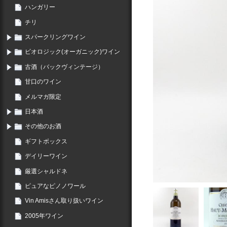
ハンガリー
チリ
スパークリングワイン
ビオロジック(オーガニック)ワイン
古酒（バックヴィンテージ）
甘口のワイン
メルマガ限定
日本酒
その他のお酒
ギフトボックス
デイリーワイン
厳選シャルドネ
ピュアなピノノワール
Vin Amisさん取り扱いワイン
2005年ワイン