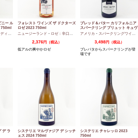
ピニー ル
フォレスト ワインズ ザ ドクターズ
ブレッド＆バター カリフォルニア
750ml
ロゼ 2023 750ml
スパークリング ブリュット キュヴ
ェ NV 750ml
アムボディ
ニュージーランド
・
カベルネフラン
・
ロゼ：辛口
・
ピノノワール
アメリカ
・
スパークリングワイン
2,376
3,498
円（税込）
円（税込）
低アルの爽やかロゼ
ブレバタからスパークリングが登
場です
 デ ラ
システリエ マルヴァジア デ シッチ
システリエ チャレッロ 2023
ェス 2024 750ml
750ml