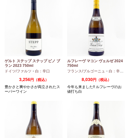
ノ
ゲルト ステップ ステップ ピノ ブ
ルフレーヴ マコン ヴェルゼ 2024
ラン 2023 750ml
750ml
ドイツ/ファルツ
・
白：辛口
フランス/ブルゴーニュ
・
白：辛口
・
シャ
3,256
8,030
円（税込）
円（税込）
豊かさと爽やかさが両立されたス
今年も来ました!! ルフレーヴのお
ーパーワイン
値打ち白