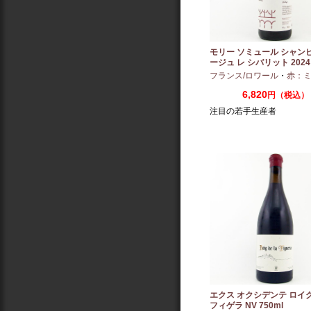
モリー ソミュール シャン
ージュ レ シバリット 2024 
フランス/ロワール
・
赤：ミディ
6,820
円（税込）
注目の若手生産者
エクス オクシデンテ ロイグ
フィゲラ NV 750ml