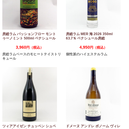
房総ラム パッションフロー モント
房総ラム MER 海 2026 350ml
ゥーノミント 500ml ペナシュール
63.7％ ベナシュール房総
房総
3,960
4,950
円（税込）
円（税込）
房総ラムベースのモヒートテイストリ
個性派のハイエステルラム
キュール
ツィアアイゼン チュッペン シュペ
ドメーヌ アンドレ ボノーム ヴィレ