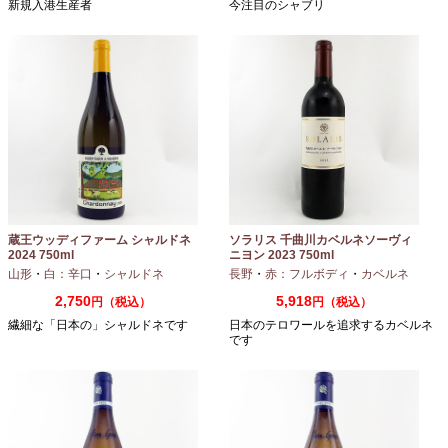
新規入港生産者
今注目のシャブリ
蔵王ウッディファーム シャルドネ
ソラリス 千曲川カベルネソーヴィ
2024 750ml
ニヨン 2023 750ml
山形
・
白：辛口
・
シャルドネ
長野
・
赤：フルボディ
・
カベルネ
2,750
5,918
円（税込）
円（税込）
繊細な「日本の」シャルドネです
日本のテロワールを追求するカベルネ
です