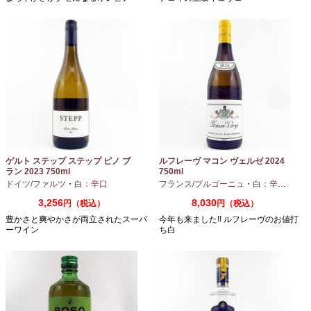
ゲルト ステップ ステップ ピノ ブ
ルフレーヴ マコン ヴェルゼ 2024
ラン 2023 750ml
750ml
ドイツ/ファルツ
・
白：辛口
フランス/ブルゴーニュ
・
白：辛口
・
シャ
3,256
8,030
円（税込）
円（税込）
豊かさと爽やかさが両立されたスーパ
今年も来ました!! ルフレーヴのお値打
ーワイン
ち白