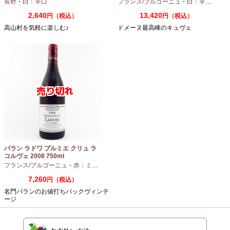
長野
・
白：辛口
フランス/ブルゴーニュ
・
白：辛口
・
シャ
2,640
13,420
円（税込）
円（税込）
高山村を気軽に楽しむ♪
ドメーヌ最高峰のキュヴェ
パラン ラドワ プルミエ クリュ ラ
コルヴェ 2008 750ml
フランス/ブルゴーニュ
・
赤：ミディアムボディ
・
ピノノワール
7,260
円（税込）
名門パランのお値打ちバックヴィンテ
ージ