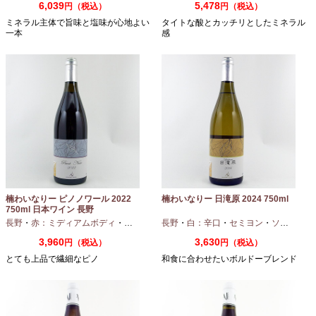
6,039
5,478
円（税込）
円（税込）
ミネラル主体で旨味と塩味が心地よい
タイトな酸とカッチリとしたミネラル
一本
感
楠わいなりー ピノノワール 2022
楠わいなりー 日滝原 2024 750ml
750ml 日本ワイン 長野
長野
・
赤：ミディアムボディ
・
ピノノワール
長野
・
白：辛口
・
セミヨン
・
ソーヴィニオンブラン
3,960
3,630
円（税込）
円（税込）
とても上品で繊細なピノ
和食に合わせたいボルドーブレンド