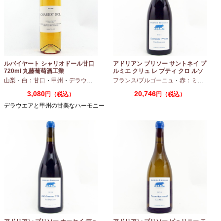
ルバイヤート シャリオドール甘口
アドリアン ブリソー サントネイ プ
720ml 丸藤葡萄酒工業
ルミエ クリュ レ プティ クロ ルソ
ー 2024 750ml
山梨
・
白：甘口
・
甲州
・
デラウエア
フランス/ブルゴーニュ
・
赤：ミディアムボディ
3,080
20,746
円（税込）
円（税込）
デラウエアと甲州の甘美なハーモニー