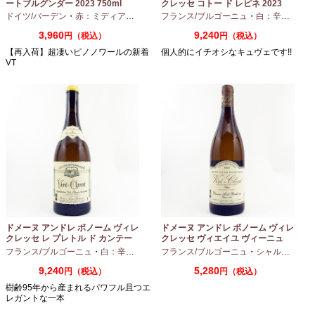
ートブルグンダー 2023 750ml
クレッセ コトー ド レピネ 2023
750ml
ドイツ/バーデン
・
赤：ミディアムボディ
・
フランス/ブルゴーニュ
ピノノワール
・
白：辛口
・
シャ
3,960
9,240
円（税込）
円（税込）
【再入荷】超凄いピノノワールの新着
個人的にイチオシなキュヴェです!!
VT
ドメーヌ アンドレ ボノーム ヴィレ
ドメーヌ アンドレ ボノーム ヴィレ
クレッセ レ プレトル ド カンテー
クレッセ ヴィエイユ ヴィーニュ
ヌ 2023 750ml
2024 750ml
フランス/ブルゴーニュ
・
白：辛口
・
シャルドネ
フランス/ブルゴーニュ
・
シャルドネ
9,240
5,280
円（税込）
円（税込）
樹齢95年から産まれるパワフル且つエ
レガントな一本