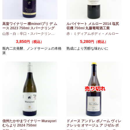
高畠ワイナリー 穣minoriプリ デ ム
ルバイヤート メルロー 2014 塩尻
ース 2023 750ml スパークリング
収穫 750ml 丸藤葡萄酒工業
ワイン
山形
・
白：辛口
・
スパークリングワイン
・
赤：ミディアムボディ
シャルドネ
・
メルロー
3,850
5,280
円（税込）
円（税込）
瓶内二次発酵、ノンドサージュの本格
熟成により芳醇な味わいに
派
信州たかやまワイナリー Murayori
ドメーヌ アンドレ ボノーム ヴィレ
むらより 2024 750ml
クレッセ オマージュ ア ジゼル ボ
ノーム 2023 750ml