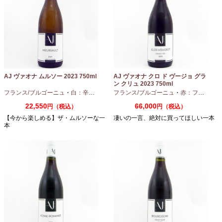
AJ ヴァオナ ムルソー 2023 750ml
AJ ヴァオナ クロ ド ヴージョ グラ
ン クリュ 2023 750ml
フランス/ブルゴーニュ
・
白：辛口
・
シャルドネ
フランス/ブルゴーニュ
・
赤：フルボディ
22,550
66,000
円（税込）
円（税込）
【今から楽しめる】ザ・ムルソーな一
凄いの一言、絶対に買ってほしい一本
本