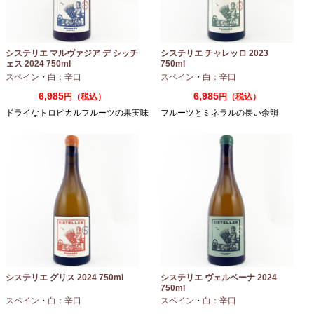
システリエ マルヴァジア デ シッチ
システリエ チャレッロ 2023
ェス 2024 750ml
750ml
スペイン
・
白：辛口
スペイン
・
白：辛口
6,985
6,985
円（税込）
円（税込）
ドライなトロピカルフルーツの果実味
フルーツとミネラルの長い余韻
システリエ グリス 2024 750ml
システリエ ヴェルベーナ 2024
750ml
スペイン
・
白：辛口
スペイン
・
白：辛口