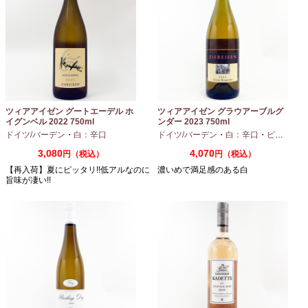
ツィアアイゼン グートエーデル ホ
ツィアアイゼン グラウアーブルグ
イグンベル 2022 750ml
ンダー 2023 750ml
ドイツ/バーデン
・
白：辛口
ドイツ/バーデン
・
白：辛口
・
ピノグリ
3,080
4,070
円（税込）
円（税込）
【再入荷】夏にピッタリ!!低アルなのに
濃いめで満足感のある白
旨味が凄い!!