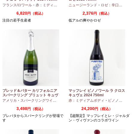
フランス/ロワール
・
赤：ミディアムボディ
ニュージーランド
・
カベルネフラン
・
ロゼ：辛口
・
ピノノ
6,820
2,376
円（税込）
円（税込）
注目の若手生産者
低アルの爽やかロゼ
ブレッド＆バター カリフォルニア
マッフレイ ピノノワール ラ クロス
スパークリング ブリュット キュヴ
キュヴェ 2024 750ml
ェ NV 750ml
アメリカ
・
スパークリングワイン
・
シャルドネ
赤：ミディアムボディ
・
ピノノワール
3,498
24,200
円（税込）
円（税込）
ブレバタからスパークリングが登場で
【超限定】マッフレイとレ・ジャルダ
す
ン・ヴィヴァンのコラボワイン