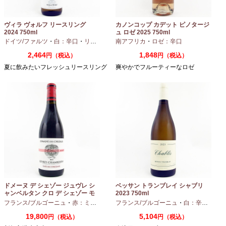
ヴィラ ヴォルフ リースリング
カノンコップ カデット ピノタージ
2024 750ml
ュ ロゼ 2025 750ml
ドイツ/ファルツ
・
白：辛口
・
リースリング
南アフリカ
・
ロゼ：辛口
2,464
1,848
円（税込）
円（税込）
夏に飲みたいフレッシュリースリング
爽やかでフルーティーなロゼ
ドメーヌ デ シェゾー ジュヴレ シ
ベッサン トランブレイ シャブリ
ャンベルタン クロ デ シェゾー モ
2023 750ml
ノポール 2023 750ml
フランス/ブルゴーニュ
・
赤：ミディアムボディ
フランス/ブルゴーニュ
・
ピノノワール
・
白：辛口
・
シャ
19,800
5,104
円（税込）
円（税込）