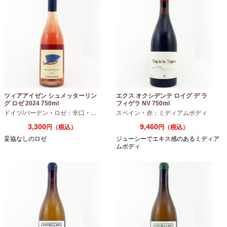
ツィアアイゼン シュメッターリン
エクス オクシデンテ ロイグ デ ラ
グ ロゼ 2024 750ml
フィゲラ NV 750ml
（2022/2023）
ドイツ/バーデン
・
ロゼ：辛口
・
ピノノワール
スペイン
・
赤：ミディアムボディ
3,300
9,460
円（税込）
円（税込）
妥協なしのロゼ
ジューシーでエキス感のあるミディア
ムボディ