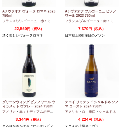
AJ ヴァオナ ヴォーヌ ロマネ 2023
AJ ヴァオナ ブルゴーニュ ピノノ
750ml
ワール 2023 750ml
フランス/ブルゴーニュ
・
赤：ミディアムボディ
フランス/ブルゴーニュ
・
ピノノワール
・
赤：ミディアムボディ
22,550
7,370
円（税込）
円（税込）
淡く美しいヴォーヌロマネ
日本初上陸!! 注目のメゾン
グリーンウィング ピノノワール ウ
デコイ リミテッド シャルドネ ソノ
ィラメット ヴァレー 2024 750ml
マ コースト 2024 750ml
アメリカ
・
赤：ミディアムボディ
・
ピノノワール
アメリカ
・
白：辛口
・
シャルドネ
3,344
4,224
円（税込）
円（税込）
まろやかさがクセになるオレピノ
デコイの上級キュヴェ