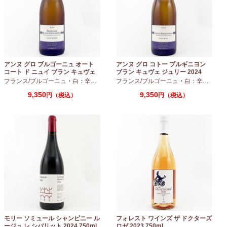
アンヌ グロ ブルゴーニュ オート
アンヌ グロ コトー ブルギニヨン
コート ド ニュイ ブラン キュヴェ
ブラン キュヴェ ジュリー 2024
マリーヌ 2024 750ml
フランス/ブルゴーニュ
・
白：辛口
・
シャルドネ
フランス/ブルゴーニュ
・
白：辛口
・
シャ
9,350
9,350
円（税込）
円（税込）
モリー ソミュール シャンピニー ル
フォレスト ワインズ ザ ドクターズ
ージュ レ シバリット 2024 750ml
ロゼ 2023 750ml