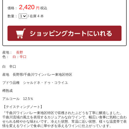
2,420
価格：
円
税込
数量：
/ 在庫 4 本
産地
長野
色
白：辛口
白 辛口
産地 長野県/千曲川ワインバレー東地区特区
ブドウ品種 シャルドネ・ドゥ・コライユ
樽熟成
アルコール 12.5％
【テイスティングノート】
『千曲川ワインバレー東地区特区で収穫されたぶどうを丁寧に醸造しました。
千曲川流域の風土を表現するカジュアルな白ワインで、幅広い食事に気軽に合わ
せられる軽やかな味わいです。冷えた状態、常温に近い状態、様々な温度帯で表
情を変えるワインで食卓に華やぎを添えるワインに仕上がっています。