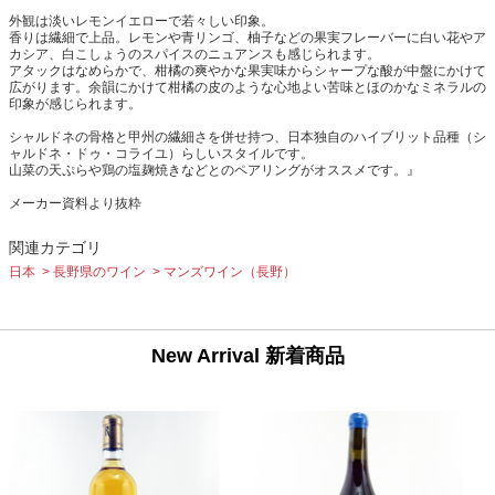
外観は淡いレモンイエローで若々しい印象。
香りは繊細で上品。レモンや青リンゴ、柚子などの果実フレーバーに白い花やア
カシア、白こしょうのスパイスのニュアンスも感じられます。
アタックはなめらかで、柑橘の爽やかな果実味からシャープな酸が中盤にかけて
広がります。余韻にかけて柑橘の皮のような心地よい苦味とほのかなミネラルの
印象が感じられます。
シャルドネの骨格と甲州の繊細さを併せ持つ、日本独自のハイブリット品種（シ
ャルドネ・ドゥ・コライユ）らしいスタイルです。
山菜の天ぷらや鶏の塩麹焼きなどとのペアリングがオススメです。』
メーカー資料より抜粋
関連カテゴリ
日本
長野県のワイン
マンズワイン（長野）
New Arrival 新着商品