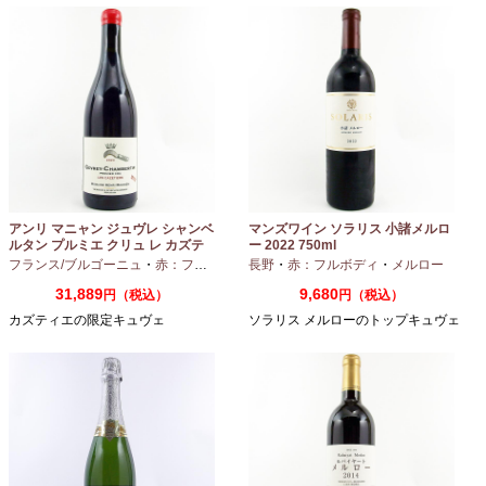
アンリ マニャン ジュヴレ シャンベ
マンズワイン ソラリス 小諸メルロ
ルタン プルミエ クリュ レ カズテ
ー 2022 750ml
ィエ エルバージュ 24 モワ 2023
フランス/ブルゴーニュ
・
赤：フルボディ
・
長野
ピノノワール
・
赤：フルボディ
・
メルロー
750ml
31,889
9,680
円（税込）
円（税込）
カズティエの限定キュヴェ
ソラリス メルローのトップキュヴェ