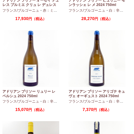
アドリアン ブリソー オーセイ デュ
アドリアン ブリソー ピュリニー モ
レス プルミエ クリュ レ デュレス
ンラッシェ レ メ 2024 750ml
2024 750ml
フランス/ブルゴーニュ
・
赤：ミディアムボディ
フランス/ブルゴーニュ
・
ピノノワール
・
白：辛口
・
シャ
17,930
28,270
円（税込）
円（税込）
アドリアン ブリソー リュリー レ
アドリアン ブリソー アリゴテ キュ
ペルシュ 2024 750ml
ヴェ オーギュスト 2024 750ml
フランス/ブルゴーニュ
・
白：辛口
・
シャルドネ
フランス/ブルゴーニュ
・
白：辛口
・
アリ
15,070
7,370
円（税込）
円（税込）