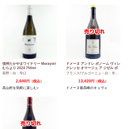
信州たかやまワイナリー Murayori
ドメーヌ アンドレ ボノーム ヴィレ
むらより 2024 750ml
クレッセ オマージュ ア ジゼル ボ
ノーム 2023 750ml
長野
・
白：辛口
フランス/ブルゴーニュ
・
白：辛口
・
シャ
2,640
13,420
円（税込）
円（税込）
高山村を気軽に楽しむ♪
ドメーヌ最高峰のキュヴェ