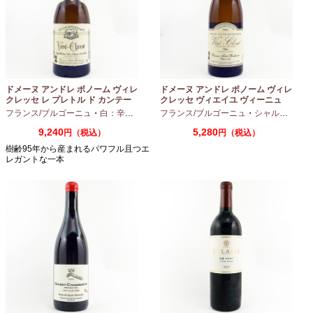
ドメーヌ アンドレ ボノーム ヴィレ
ドメーヌ アンドレ ボノーム ヴィレ
クレッセ レ プレトル ド カンテー
クレッセ ヴィエイユ ヴィーニュ
ヌ 2023 750ml
2024 750ml
フランス/ブルゴーニュ
・
白：辛口
・
シャルドネ
フランス/ブルゴーニュ
・
シャルドネ
9,240
5,280
円（税込）
円（税込）
樹齢95年から産まれるパワフル且つエ
レガントな一本