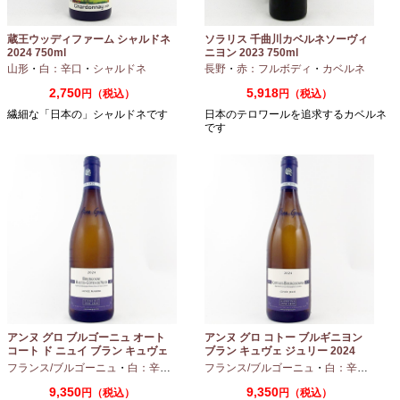
蔵王ウッディファーム シャルドネ
ソラリス 千曲川カベルネソーヴィ
2024 750ml
ニヨン 2023 750ml
山形
・
白：辛口
・
シャルドネ
長野
・
赤：フルボディ
・
カベルネ
2,750
5,918
円（税込）
円（税込）
繊細な「日本の」シャルドネです
日本のテロワールを追求するカベルネ
です
アンヌ グロ ブルゴーニュ オート
アンヌ グロ コトー ブルギニヨン
コート ド ニュイ ブラン キュヴェ
ブラン キュヴェ ジュリー 2024
マリーヌ 2024 750ml
フランス/ブルゴーニュ
・
白：辛口
・
シャルドネ
フランス/ブルゴーニュ
・
白：辛口
・
シャ
9,350
9,350
円（税込）
円（税込）