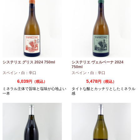
システリエ グリス 2024 750ml
システリエ ヴェルベーナ 2024
750ml
スペイン
・
白：辛口
スペイン
・
白：辛口
6,039
5,478
円（税込）
円（税込）
ミネラル主体で旨味と塩味が心地よい
タイトな酸とカッチリとしたミネラル
一本
感