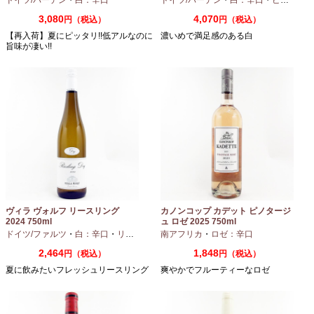
3,080
4,070
円（税込）
円（税込）
【再入荷】夏にピッタリ!!低アルなのに
濃いめで満足感のある白
旨味が凄い!!
ヴィラ ヴォルフ リースリング
カノンコップ カデット ピノタージ
2024 750ml
ュ ロゼ 2025 750ml
ドイツ/ファルツ
・
白：辛口
・
リースリング
南アフリカ
・
ロゼ：辛口
2,464
1,848
円（税込）
円（税込）
夏に飲みたいフレッシュリースリング
爽やかでフルーティーなロゼ