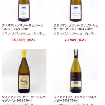
アドリアン ブリソー リュリー レ
アドリアン ブリソー アリゴテ キュ
ペルシュ 2024 750ml
ヴェ オーギュスト 2024 750ml
フランス/ブルゴーニュ
・
白：辛口
・
シャルドネ
フランス/ブルゴーニュ
・
白：辛口
・
アリ
15,070
7,370
円（税込）
円（税込）
ツィアアイゼン グートエーデル ホ
ツィアアイゼン グラウアーブルグ
イグンベル 2022 750ml
ンダー 2023 750ml
ドイツ/バーデン
・
白：辛口
ドイツ/バーデン
・
白：辛口
・
ピノグリ