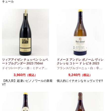
キュール
ツィアアイゼン チュッペン シュペ
ドメーヌ アンドレ ボノーム ヴィレ
ートブルグンダー 2023 750ml
クレッセ コトー ド レピネ 2023
750ml
ドイツ/バーデン
・
赤：ミディアムボディ
・
フランス/ブルゴーニュ
ピノノワール
・
白：辛口
・
シャ
3,960
9,240
円（税込）
円（税込）
【再入荷】超凄いピノノワールの新着
個人的にイチオシなキュヴェです!!
VT