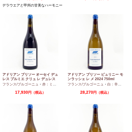
デラウエアと甲州の甘美なハーモニー
アドリアン ブリソー オーセイ デュ
アドリアン ブリソー ピュリニー モ
レス プルミエ クリュ レ デュレス
ンラッシェ レ メ 2024 750ml
2024 750ml
フランス/ブルゴーニュ
・
赤：ミディアムボディ
フランス/ブルゴーニュ
・
ピノノワール
・
白：辛口
・
シャ
17,930
28,270
円（税込）
円（税込）