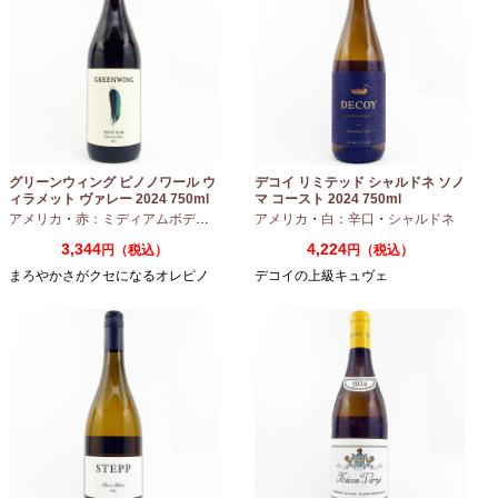
グリーンウィング ピノノワール ウ
デコイ リミテッド シャルドネ ソノ
ィラメット ヴァレー 2024 750ml
マ コースト 2024 750ml
アメリカ
・
赤：ミディアムボディ
・
ピノノワール
アメリカ
・
白：辛口
・
シャルドネ
3,344
4,224
円（税込）
円（税込）
まろやかさがクセになるオレピノ
デコイの上級キュヴェ