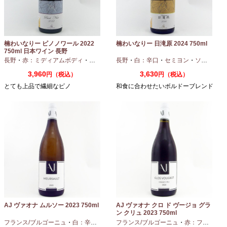
楠わいなりー ピノノワール 2022
楠わいなりー 日滝原 2024 750ml
750ml 日本ワイン 長野
長野
・
赤：ミディアムボディ
・
ピノノワール
長野
・
白：辛口
・
セミヨン
・
ソーヴィニオンブラン
3,960
3,630
円（税込）
円（税込）
とても上品で繊細なピノ
和食に合わせたいボルドーブレンド
AJ ヴァオナ ムルソー 2023 750ml
AJ ヴァオナ クロ ド ヴージョ グラ
ン クリュ 2023 750ml
フランス/ブルゴーニュ
・
白：辛口
・
シャルドネ
フランス/ブルゴーニュ
・
赤：フルボディ