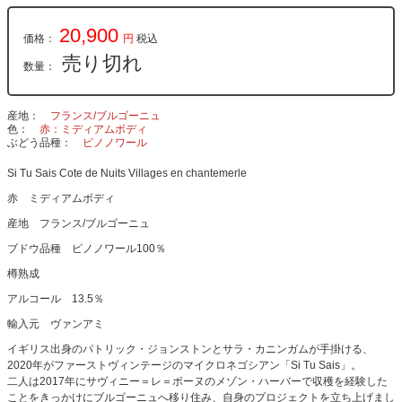
20,900
価格：
円
税込
売り切れ
数量：
産地
フランス/ブルゴーニュ
色
赤：ミディアムボディ
ぶどう品種
ピノノワール
Si Tu Sais Cote de Nuits Villages en chantemerle
赤 ミディアムボディ
産地 フランス/ブルゴーニュ
ブドウ品種 ピノノワール100％
樽熟成
アルコール 13.5％
輸入元 ヴァンアミ
イギリス出身のパトリック・ジョンストンとサラ・カニンガムが手掛ける、
2020年がファーストヴィンテージのマイクロネゴシアン「Si Tu Sais」。
二人は2017年にサヴィニー＝レ＝ボーヌのメゾン・ハーバーで収穫を経験した
ことをきっかけにブルゴーニュへ移り住み、自身のプロジェクトを立ち上げまし