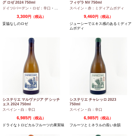
グ ロゼ 2024 750ml
フィゲラ NV 750ml
（2022/2023）
ドイツ/バーデン
・
ロゼ：辛口
・
ピノノワール
スペイン
・
赤：ミディアムボディ
3,300
9,460
円（税込）
円（税込）
妥協なしのロゼ
ジューシーでエキス感のあるミディア
ムボディ
システリエ マルヴァジア デ シッチ
システリエ チャレッロ 2023
ェス 2024 750ml
750ml
スペイン
・
白：辛口
スペイン
・
白：辛口
6,985
6,985
円（税込）
円（税込）
ドライなトロピカルフルーツの果実味
フルーツとミネラルの長い余韻