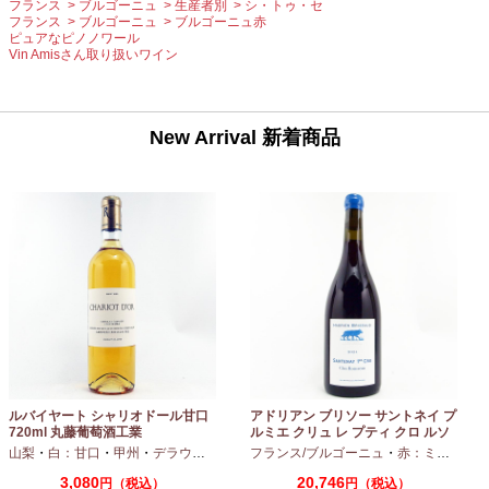
フランス
ブルゴーニュ
生産者別
シ・トゥ・セ
フランス
ブルゴーニュ
ブルゴーニュ赤
ピュアなピノノワール
Vin Amisさん取り扱いワイン
New Arrival 新着商品
ルバイヤート シャリオドール甘口
アドリアン ブリソー サントネイ プ
720ml 丸藤葡萄酒工業
ルミエ クリュ レ プティ クロ ルソ
ー 2024 750ml
山梨
・
白：甘口
・
甲州
・
デラウエア
フランス/ブルゴーニュ
・
赤：ミディアムボディ
3,080
20,746
円（税込）
円（税込）