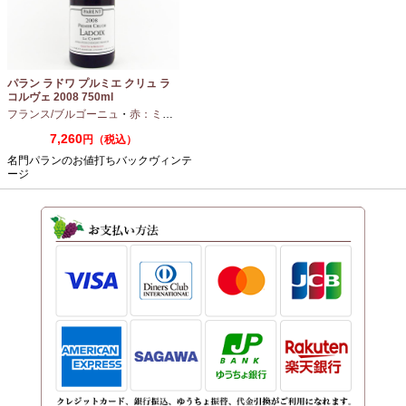
パラン ラドワ プルミエ クリュ ラ
コルヴェ 2008 750ml
フランス/ブルゴーニュ
・
赤：ミディアムボディ
・
ピノノワール
7,260
円（税込）
名門パランのお値打ちバックヴィンテ
ージ