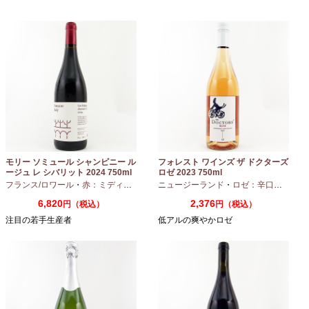
モリー ソミュール シャンピニー ル
フォレスト ワインズ ザ ドクターズ
ージュ レ シバリット 2024 750ml
ロゼ 2023 750ml
フランス/ロワール
・
赤：ミディアムボディ
ニュージーランド
・
カベルネフラン
・
ロゼ：辛口
・
ピノノ
6,820
2,376
円（税込）
円（税込）
注目の若手生産者
低アルの爽やかロゼ