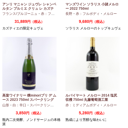
アンリ マニャン ジュヴレ シャンベ
マンズワイン ソラリス 小諸メルロ
ルタン プルミエ クリュ レ カズテ
ー 2022 750ml
ィエ エルバージュ 24 モワ 2023
フランス/ブルゴーニュ
・
赤：フルボディ
・
長野
ピノノワール
・
赤：フルボディ
・
メルロー
750ml
31,889
9,680
円（税込）
円（税込）
カズティエの限定キュヴェ
ソラリス メルローのトップキュヴェ
高畠ワイナリー 穣minoriプリ デ ム
ルバイヤート メルロー 2014 塩尻
ース 2023 750ml スパークリング
収穫 750ml 丸藤葡萄酒工業
ワイン
山形
・
白：辛口
・
スパークリングワイン
・
赤：ミディアムボディ
シャルドネ
・
メルロー
3,850
5,280
円（税込）
円（税込）
瓶内二次発酵、ノンドサージュの本格
熟成により芳醇な味わいに
派