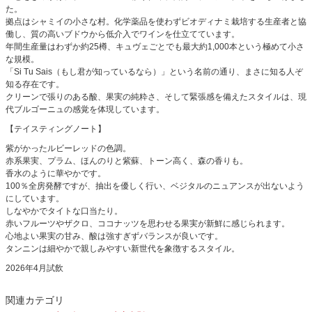
た。
拠点はシャミイの小さな村。化学薬品を使わずビオディナミ栽培する生産者と協
働し、質の高いブドウから低介入でワインを仕立てています。
年間生産量はわずか約25樽、キュヴェごとでも最大約1,000本という極めて小さ
な規模。
「Si Tu Sais（もし君が知っているなら）」という名前の通り、まさに知る人ぞ
知る存在です。
クリーンで張りのある酸、果実の純粋さ、そして緊張感を備えたスタイルは、現
代ブルゴーニュの感覚を体現しています。
【テイスティングノート】
紫がかったルビーレッドの色調。
赤系果実、プラム、ほんのりと紫蘇、トーン高く、森の香りも。
香水のように華やかです。
100％全房発酵ですが、抽出を優しく行い、ベジタルのニュアンスが出ないよう
にしています。
しなやかでタイトな口当たり。
赤いフルーツやザクロ、ココナッツを思わせる果実が新鮮に感じられます。
心地よい果実の甘み、酸は強すぎずバランスが良いです。
タンニンは細やかで親しみやすい新世代を象徴するスタイル。
2026年4月試飲
関連カテゴリ