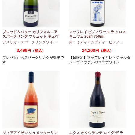
ブレッド＆バター カリフォルニア
マッフレイ ピノノワール ラ クロス
スパークリング ブリュット キュヴ
キュヴェ 2024 750ml
ェ NV 750ml
アメリカ
・
スパークリングワイン
・
シャルドネ
赤：ミディアムボディ
・
ピノノワール
3,498
24,200
円（税込）
円（税込）
ブレバタからスパークリングが登場で
【超限定】マッフレイとレ・ジャルダ
す
ン・ヴィヴァンのコラボワイン
ツィアアイゼン シュメッターリン
エクス オクシデンテ ロイグ デ ラ