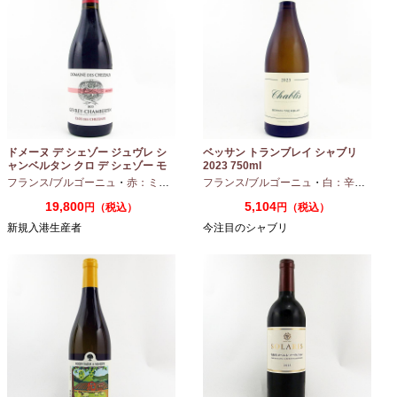
ドメーヌ デ シェゾー ジュヴレ シ
ベッサン トランブレイ シャブリ
ャンベルタン クロ デ シェゾー モ
2023 750ml
ノポール 2023 750ml
フランス/ブルゴーニュ
・
赤：ミディアムボディ
フランス/ブルゴーニュ
・
ピノノワール
・
白：辛口
・
シャ
19,800
5,104
円（税込）
円（税込）
新規入港生産者
今注目のシャブリ