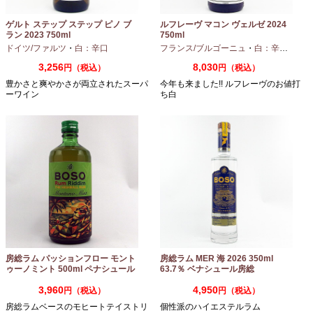
ゲルト ステップ ステップ ピノ ブ
ルフレーヴ マコン ヴェルゼ 2024
ラン 2023 750ml
750ml
ドイツ/ファルツ
・
白：辛口
フランス/ブルゴーニュ
・
白：辛口
・
シャ
3,256
8,030
円（税込）
円（税込）
豊かさと爽やかさが両立されたスーパ
今年も来ました!! ルフレーヴのお値打
ーワイン
ち白
房総ラム パッションフロー モント
房総ラム MER 海 2026 350ml
ゥーノミント 500ml ペナシュール
63.7％ ベナシュール房総
房総
3,960
4,950
円（税込）
円（税込）
房総ラムベースのモヒートテイストリ
個性派のハイエステルラム