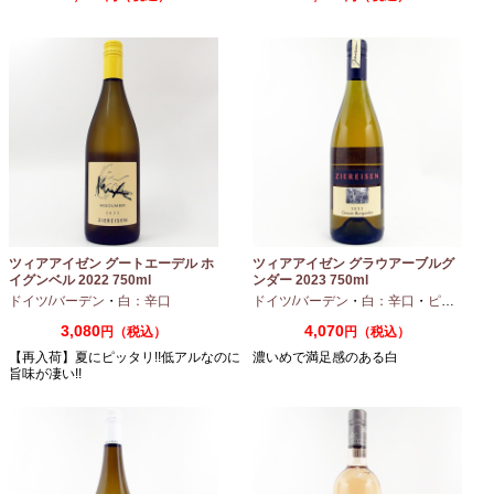
ツィアアイゼン グートエーデル ホ
ツィアアイゼン グラウアーブルグ
イグンベル 2022 750ml
ンダー 2023 750ml
ドイツ/バーデン
・
白：辛口
ドイツ/バーデン
・
白：辛口
・
ピノグリ
3,080
4,070
円（税込）
円（税込）
【再入荷】夏にピッタリ!!低アルなのに
濃いめで満足感のある白
旨味が凄い!!