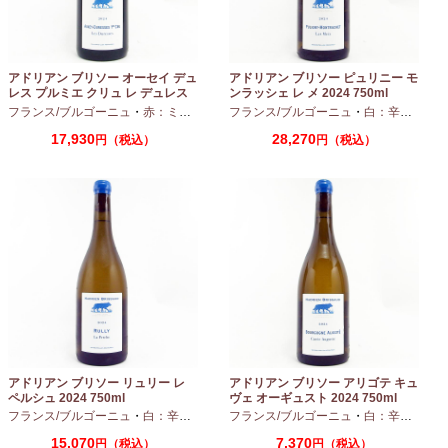
アドリアン ブリソー オーセイ デュ
アドリアン ブリソー ピュリニー モ
レス プルミエ クリュ レ デュレス
ンラッシェ レ メ 2024 750ml
2024 750ml
フランス/ブルゴーニュ
・
赤：ミディアムボディ
フランス/ブルゴーニュ
・
ピノノワール
・
白：辛口
・
シャ
17,930
28,270
円（税込）
円（税込）
アドリアン ブリソー リュリー レ
アドリアン ブリソー アリゴテ キュ
ペルシュ 2024 750ml
ヴェ オーギュスト 2024 750ml
フランス/ブルゴーニュ
・
白：辛口
・
シャルドネ
フランス/ブルゴーニュ
・
白：辛口
・
アリ
15,070
7,370
円（税込）
円（税込）