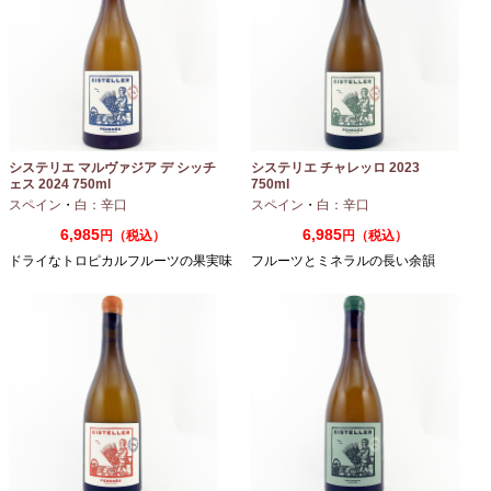
システリエ マルヴァジア デ シッチ
システリエ チャレッロ 2023
ェス 2024 750ml
750ml
スペイン
・
白：辛口
スペイン
・
白：辛口
6,985
6,985
円（税込）
円（税込）
ドライなトロピカルフルーツの果実味
フルーツとミネラルの長い余韻