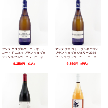
アンヌ グロ ブルゴーニュ オート
アンヌ グロ コトー ブルギニヨン
コート ド ニュイ ブラン キュヴェ
ブラン キュヴェ ジュリー 2024
マリーヌ 2024 750ml
フランス/ブルゴーニュ
・
白：辛口
・
シャルドネ
フランス/ブルゴーニュ
・
白：辛口
・
シャ
9,350
9,350
円（税込）
円（税込）