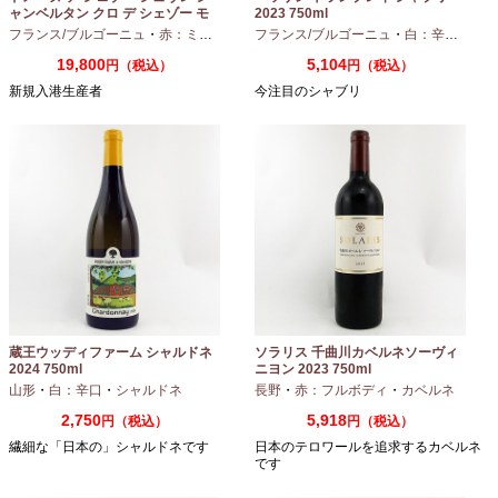
ャンベルタン クロ デ シェゾー モ
2023 750ml
ノポール 2023 750ml
フランス/ブルゴーニュ
・
赤：ミディアムボディ
フランス/ブルゴーニュ
・
ピノノワール
・
白：辛口
・
シャ
19,800
5,104
円（税込）
円（税込）
新規入港生産者
今注目のシャブリ
蔵王ウッディファーム シャルドネ
ソラリス 千曲川カベルネソーヴィ
2024 750ml
ニヨン 2023 750ml
山形
・
白：辛口
・
シャルドネ
長野
・
赤：フルボディ
・
カベルネ
2,750
5,918
円（税込）
円（税込）
繊細な「日本の」シャルドネです
日本のテロワールを追求するカベルネ
です