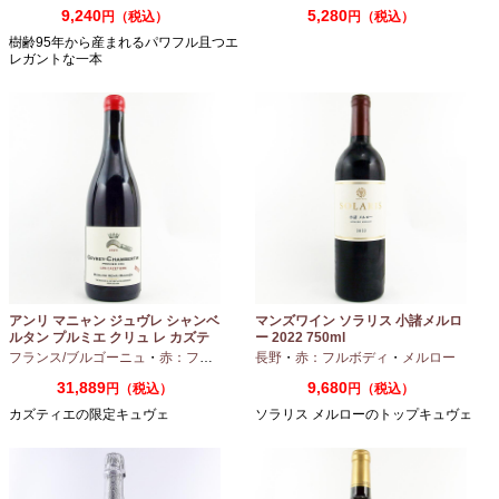
9,240
5,280
円（税込）
円（税込）
樹齢95年から産まれるパワフル且つエ
レガントな一本
アンリ マニャン ジュヴレ シャンベ
マンズワイン ソラリス 小諸メルロ
ルタン プルミエ クリュ レ カズテ
ー 2022 750ml
ィエ エルバージュ 24 モワ 2023
フランス/ブルゴーニュ
・
赤：フルボディ
・
長野
ピノノワール
・
赤：フルボディ
・
メルロー
750ml
31,889
9,680
円（税込）
円（税込）
カズティエの限定キュヴェ
ソラリス メルローのトップキュヴェ