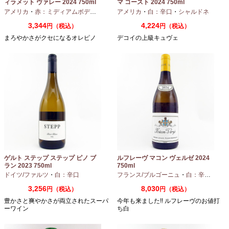
ィラメット ヴァレー 2024 750ml
マ コースト 2024 750ml
アメリカ
・
赤：ミディアムボディ
・
ピノノワール
アメリカ
・
白：辛口
・
シャルドネ
3,344
4,224
円（税込）
円（税込）
まろやかさがクセになるオレピノ
デコイの上級キュヴェ
ゲルト ステップ ステップ ピノ ブ
ルフレーヴ マコン ヴェルゼ 2024
ラン 2023 750ml
750ml
ドイツ/ファルツ
・
白：辛口
フランス/ブルゴーニュ
・
白：辛口
・
シャ
3,256
8,030
円（税込）
円（税込）
豊かさと爽やかさが両立されたスーパ
今年も来ました!! ルフレーヴのお値打
ーワイン
ち白