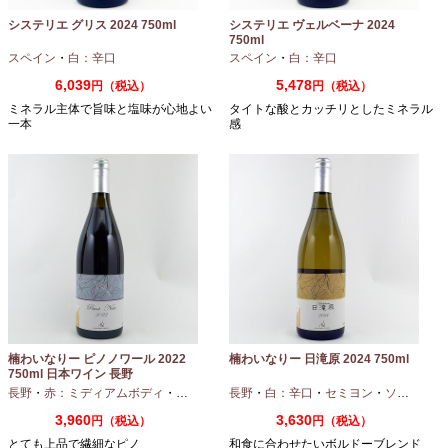
システリエ グリス 2024 750ml
システリエ ヴェルベーナ 2024
750ml
スペイン
・
白：辛口
スペイン
・
白：辛口
6,039
5,478
円（税込）
円（税込）
ミネラル主体で旨味と塩味が心地よい
タイトな酸とカッチリとしたミネラル
一本
感
楠わいなりー ピノノワール 2022
楠わいなりー 日滝原 2024 750ml
750ml 日本ワイン 長野
長野
・
赤：ミディアムボディ
・
ピノノワール
長野
・
白：辛口
・
セミヨン
・
ソーヴィニオンブラン
3,960
3,630
円（税込）
円（税込）
とても上品で繊細なピノ
和食に合わせたいボルドーブレンド