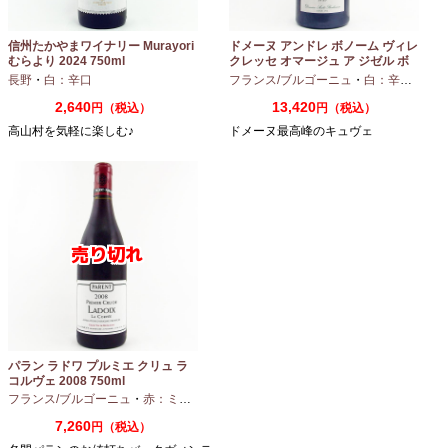
信州たかやまワイナリー Murayori
ドメーヌ アンドレ ボノーム ヴィレ
むらより 2024 750ml
クレッセ オマージュ ア ジゼル ボ
ノーム 2023 750ml
長野
・
白：辛口
フランス/ブルゴーニュ
・
白：辛口
・
シャ
2,640
13,420
円（税込）
円（税込）
高山村を気軽に楽しむ♪
ドメーヌ最高峰のキュヴェ
パラン ラドワ プルミエ クリュ ラ
コルヴェ 2008 750ml
フランス/ブルゴーニュ
・
赤：ミディアムボディ
・
ピノノワール
7,260
円（税込）