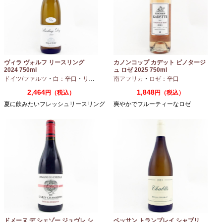
ヴィラ ヴォルフ リースリング
カノンコップ カデット ピノタージ
2024 750ml
ュ ロゼ 2025 750ml
ドイツ/ファルツ
・
白：辛口
・
リースリング
南アフリカ
・
ロゼ：辛口
2,464
1,848
円（税込）
円（税込）
夏に飲みたいフレッシュリースリング
爽やかでフルーティーなロゼ
ドメーヌ デ シェゾー ジュヴレ シ
ベッサン トランブレイ シャブリ