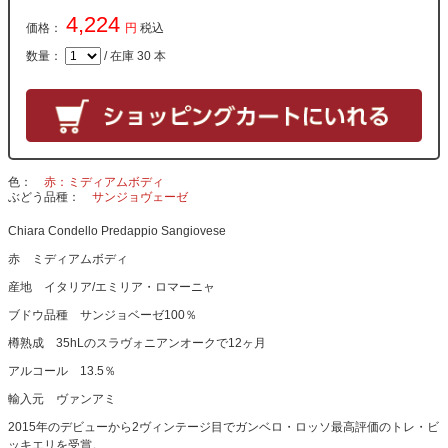
4,224
価格：
円
税込
数量：
/ 在庫 30 本
色
赤：ミディアムボディ
ぶどう品種
サンジョヴェーゼ
Chiara Condello Predappio Sangiovese
赤 ミディアムボディ
産地 イタリア/エミリア・ロマーニャ
ブドウ品種 サンジョベーゼ100％
樽熟成 35hLのスラヴォニアンオークで12ヶ月
アルコール 13.5％
輸入元 ヴァンアミ
2015年のデビューから2ヴィンテージ目でガンベロ・ロッソ最高評価のトレ・ビ
ッキエリを受賞。