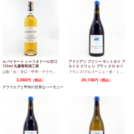
ルバイヤート シャリオドール甘口
アドリアン ブリソー サントネイ プ
720ml 丸藤葡萄酒工業
ルミエ クリュ レ プティ クロ ルソ
ー 2024 750ml
山梨
・
白：甘口
・
甲州
・
デラウエア
フランス/ブルゴーニュ
・
赤：ミディアムボディ
3,080
20,746
円（税込）
円（税込）
デラウエアと甲州の甘美なハーモニー