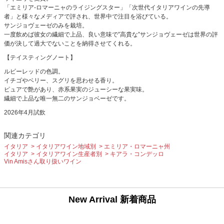
「エミリア-ロマーニャのライジングスター」「次世代イタリアワインの先導
者」と様々なメディアで評され、世界中で注目を浴びている。
サンジョヴェーゼのみを栽培。
一度飲めば彼女の繊細で上品、良い意味で”高貴な”サンジョヴェーゼは世界の評
価が決して過大でないことを納得させてくれる。
【テイスティングノート】
ルビーレッドの色調。
イチゴやベリー、スグリを思わせる香り。
ピュアで艶があり、赤系果実のジューシーな果実味。
繊細で上品な唯一無二のサンジョベーゼです。
2026年4月試飲
関連カテゴリ
イタリア
イタリアワイン地域別
エミリア・ロマーニャ州
イタリア
イタリアワイン生産者別
キアラ・コンデッロ
Vin Amisさん取り扱いワイン
New Arrival 新着商品