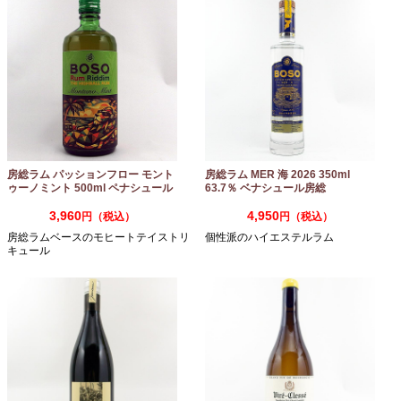
房総ラム パッションフロー モント
房総ラム MER 海 2026 350ml
ゥーノミント 500ml ペナシュール
63.7％ ベナシュール房総
房総
3,960
4,950
円（税込）
円（税込）
房総ラムベースのモヒートテイストリ
個性派のハイエステルラム
キュール