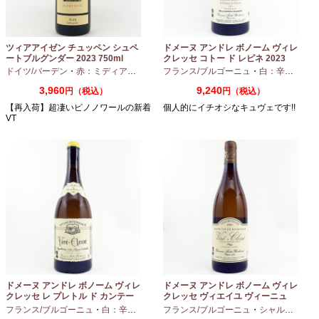
ツィアアイゼン チュッペン シュペ
ドメーヌ アンドレ ボノーム ヴィレ
ートブルグンダー 2023 750ml
クレッセ コトー ド レピネ 2023
750ml
ドイツ/バーデン
・
赤：ミディアムボディ
・
フランス/ブルゴーニュ
ピノノワール
・
白：辛口
・
シャ
3,960
9,240
円（税込）
円（税込）
【再入荷】超凄いピノノワールの新着
個人的にイチオシなキュヴェです!!
VT
ドメーヌ アンドレ ボノーム ヴィレ
ドメーヌ アンドレ ボノーム ヴィレ
クレッセ レ プレトル ド カンテー
クレッセ ヴィエイユ ヴィーニュ
ヌ 2023 750ml
2024 750ml
フランス/ブルゴーニュ
・
白：辛口
・
シャルドネ
フランス/ブルゴーニュ
・
シャルドネ