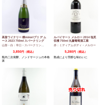
高畠ワイナリー 穣minoriプリ デ ム
ルバイヤート メルロー 2014 塩尻
ース 2023 750ml スパークリング
収穫 750ml 丸藤葡萄酒工業
ワイン
山形
・
白：辛口
・
スパークリングワイン
・
赤：ミディアムボディ
シャルドネ
・
メルロー
3,850
5,280
円（税込）
円（税込）
瓶内二次発酵、ノンドサージュの本格
熟成により芳醇な味わいに
派