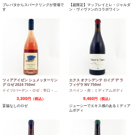
ブレバタからスパークリングが登場で
【超限定】マッフレイとレ・ジャルダ
す
ン・ヴィヴァンのコラボワイン
ツィアアイゼン シュメッターリン
エクス オクシデンテ ロイグ デ ラ
グ ロゼ 2024 750ml
フィゲラ NV 750ml
（2022/2023）
ドイツ/バーデン
・
ロゼ：辛口
・
ピノノワール
スペイン
・
赤：ミディアムボディ
3,300
9,460
円（税込）
円（税込）
妥協なしのロゼ
ジューシーでエキス感のあるミディア
ムボディ