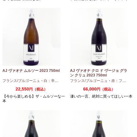
AJ ヴァオナ ムルソー 2023 750ml
AJ ヴァオナ クロ ド ヴージョ グラ
ン クリュ 2023 750ml
フランス/ブルゴーニュ
・
白：辛口
・
シャルドネ
フランス/ブルゴーニュ
・
赤：フルボディ
22,550
66,000
円（税込）
円（税込）
【今から楽しめる】ザ・ムルソーな一
凄いの一言、絶対に買ってほしい一本
本