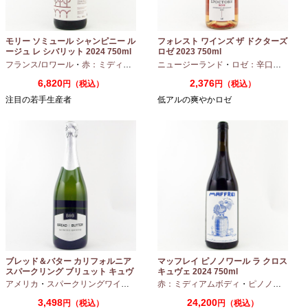
モリー ソミュール シャンピニー ル
フォレスト ワインズ ザ ドクターズ
ージュ レ シバリット 2024 750ml
ロゼ 2023 750ml
フランス/ロワール
・
赤：ミディアムボディ
ニュージーランド
・
カベルネフラン
・
ロゼ：辛口
・
ピノノ
6,820
2,376
円（税込）
円（税込）
注目の若手生産者
低アルの爽やかロゼ
ブレッド＆バター カリフォルニア
マッフレイ ピノノワール ラ クロス
スパークリング ブリュット キュヴ
キュヴェ 2024 750ml
ェ NV 750ml
アメリカ
・
スパークリングワイン
・
シャルドネ
赤：ミディアムボディ
・
ピノノワール
3,498
24,200
円（税込）
円（税込）