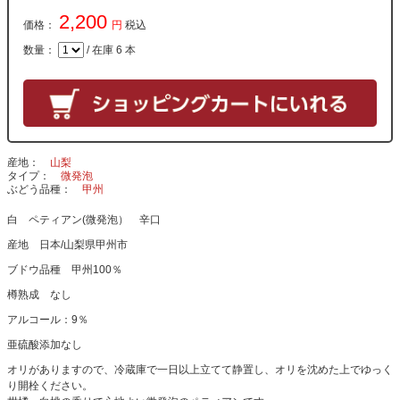
2,200
価格：
円
税込
数量：
/ 在庫 6 本
産地
山梨
タイプ
微発泡
ぶどう品種
甲州
白 ペティアン(微発泡） 辛口
産地 日本/山梨県甲州市
ブドウ品種 甲州100％
樽熟成 なし
アルコール：9％
亜硫酸添加なし
オリがありますので、冷蔵庫で一日以上立てて静置し、オリを沈めた上でゆっく
り開栓ください。