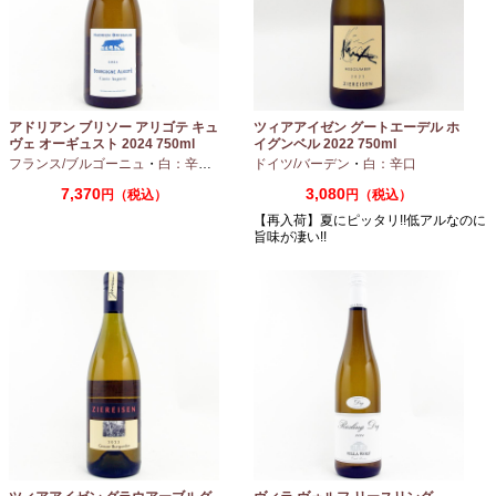
アドリアン ブリソー アリゴテ キュ
ツィアアイゼン グートエーデル ホ
ヴェ オーギュスト 2024 750ml
イグンベル 2022 750ml
フランス/ブルゴーニュ
・
白：辛口
・
アリゴテ
ドイツ/バーデン
・
白：辛口
7,370
3,080
円（税込）
円（税込）
【再入荷】夏にピッタリ!!低アルなのに
旨味が凄い!!