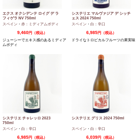
エクス オクシデンテ ロイグ デ ラ
システリエ マルヴァジア デ シッチ
フィゲラ NV 750ml
ェス 2024 750ml
（2022/2023）
スペイン
・
赤：ミディアムボディ
スペイン
・
白：辛口
9,460
6,985
円（税込）
円（税込）
ジューシーでエキス感のあるミディア
ドライなトロピカルフルーツの果実味
ムボディ
システリエ チャレッロ 2023
システリエ グリス 2024 750ml
750ml
スペイン
・
白：辛口
スペイン
・
白：辛口
6,985
6,039
円（税込）
円（税込）