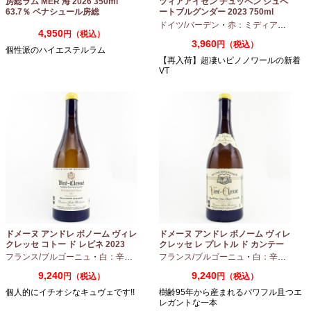
房総ラム MER 海 2026 350ml
ツィアアイゼン チュッペン シュペ
63.7％ ベナシュール房総
ートブルグンダー 2023 750ml
ドイツ/バーデン
・
赤：ミディアムボディ
4,950
円（税込）
3,960
円（税込）
個性派のハイエステルラム
【再入荷】超凄いピノノワールの新着
VT
ドメーヌ アンドレ ボノーム ヴィレ
ドメーヌ アンドレ ボノーム ヴィレ
クレッセ コトー ド レピネ 2023
クレッセ レ プレトル ド カンテー
750ml
ヌ 2023 750ml
フランス/ブルゴーニュ
・
白：辛口
・
シャルドネ
フランス/ブルゴーニュ
・
白：辛口
・
シャ
9,240
9,240
円（税込）
円（税込）
個人的にイチオシなキュヴェです!!
樹齢95年から産まれるパワフル且つエ
レガントな一本