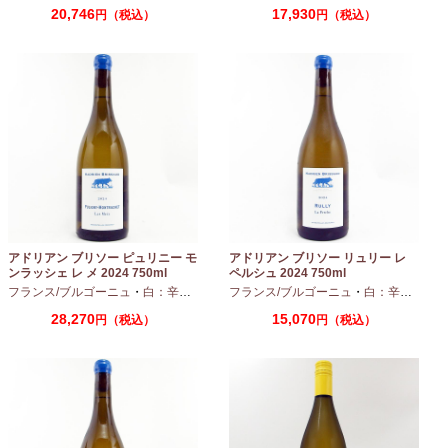
20,746
17,930
円（税込）
円（税込）
アドリアン ブリソー ピュリニー モ
アドリアン ブリソー リュリー レ
ンラッシェ レ メ 2024 750ml
ペルシュ 2024 750ml
フランス/ブルゴーニュ
・
白：辛口
・
シャルドネ
フランス/ブルゴーニュ
・
白：辛口
・
シャ
28,270
15,070
円（税込）
円（税込）