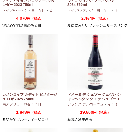
ツィアアイゼン グラウアーブルグ
ヴィラ ヴォルフ リースリング
ンダー 2023 750ml
2024 750ml
ドイツ/バーデン
・
白：辛口
・
ピノグリ
ドイツ/ファルツ
・
白：辛口
・
リースリング
4,070
2,464
円（税込）
円（税込）
濃いめで満足感のある白
夏に飲みたいフレッシュリースリング
カノンコップ カデット ピノタージ
ドメーヌ デ シェゾー ジュヴレ シ
ュ ロゼ 2025 750ml
ャンベルタン クロ デ シェゾー モ
ノポール 2023 750ml
南アフリカ
・
ロゼ：辛口
フランス/ブルゴーニュ
・
赤：ミディアムボディ
1,848
19,800
円（税込）
円（税込）
爽やかでフルーティーなロゼ
新規入港生産者