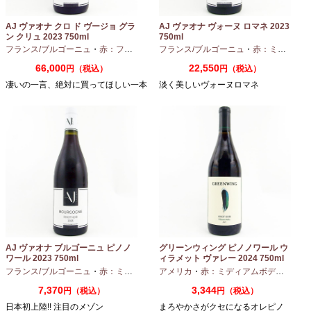
AJ ヴァオナ クロ ド ヴージョ グラ
AJ ヴァオナ ヴォーヌ ロマネ 2023
ン クリュ 2023 750ml
750ml
フランス/ブルゴーニュ
・
赤：フルボディ
・
フランス/ブルゴーニュ
ピノノワール
・
赤：ミディアムボディ
66,000
22,550
円（税込）
円（税込）
凄いの一言、絶対に買ってほしい一本
淡く美しいヴォーヌロマネ
AJ ヴァオナ ブルゴーニュ ピノノ
グリーンウィング ピノノワール ウ
ワール 2023 750ml
ィラメット ヴァレー 2024 750ml
フランス/ブルゴーニュ
・
赤：ミディアムボディ
アメリカ
・
ピノノワール
・
赤：ミディアムボディ
・
ピノ
7,370
3,344
円（税込）
円（税込）
日本初上陸!! 注目のメゾン
まろやかさがクセになるオレピノ