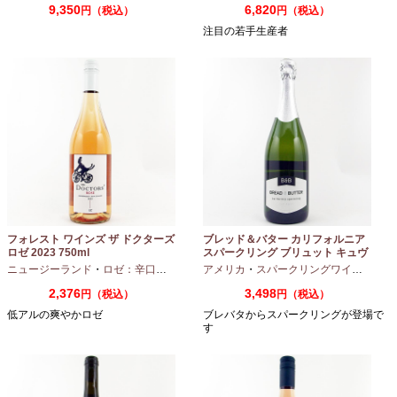
9,350
6,820
円（税込）
円（税込）
注目の若手生産者
フォレスト ワインズ ザ ドクターズ
ブレッド＆バター カリフォルニア
ロゼ 2023 750ml
スパークリング ブリュット キュヴ
ェ NV 750ml
ニュージーランド
・
ロゼ：辛口
・
ピノノワール
アメリカ
・
スパークリングワイン
・
シャ
2,376
3,498
円（税込）
円（税込）
低アルの爽やかロゼ
ブレバタからスパークリングが登場で
す