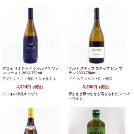
デコイ リミテッド シャルドネ ソノ
ゲルト ステップ ステップ ピノ ブ
マ コースト 2024 750ml
ラン 2023 750ml
アメリカ
・
白：辛口
・
シャルドネ
ドイツ/ファルツ
・
白：辛口
4,224
3,256
円（税込）
円（税込）
デコイの上級キュヴェ
豊かさと爽やかさが両立されたスーパ
ーワイン