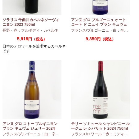
ソラリス 千曲川カベルネソーヴィ
アンヌ グロ ブルゴーニュ オート
ニヨン 2023 750ml
コート ド ニュイ ブラン キュヴェ
マリーヌ 2024 750ml
長野
・
赤：フルボディ
・
カベルネ
フランス/ブルゴーニュ
・
白：辛口
・
シャ
5,918
9,350
円（税込）
円（税込）
日本のテロワールを追求するカベルネ
です
アンヌ グロ コトー ブルギニヨン
モリー ソミュール シャンピニー ル
ブラン キュヴェ ジュリー 2024
ージュ レ シバリット 2024 750ml
フランス/ブルゴーニュ
・
白：辛口
・
シャルドネ
フランス/ロワール
・
赤：ミディアムボディ