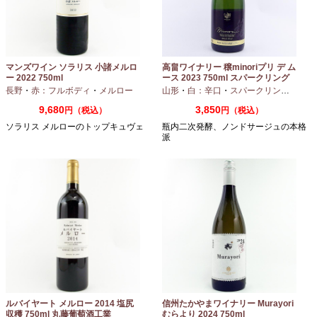
マンズワイン ソラリス 小諸メルロ
高畠ワイナリー 穣minoriプリ デ ム
ー 2022 750ml
ース 2023 750ml スパークリング
ワイン
長野
・
赤：フルボディ
・
メルロー
山形
・
白：辛口
・
スパークリングワイン
9,680
3,850
円（税込）
円（税込）
ソラリス メルローのトップキュヴェ
瓶内二次発酵、ノンドサージュの本格
派
ルバイヤート メルロー 2014 塩尻
信州たかやまワイナリー Murayori
収穫 750ml 丸藤葡萄酒工業
むらより 2024 750ml