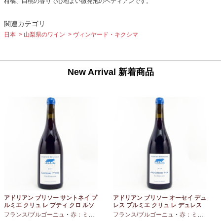
柑橘、白桃の香りで心地よい微発泡のペティアンです。
関連カテゴリ
日本
山梨県のワイン
ヴィンヤード・キクシマ
New Arrival 新着商品
アドリアン ブリソー サントネイ プ
アドリアン ブリソー オーセイ デュ
ルミエ クリュ レ プティ クロ ルソ
レス プルミエ クリュ レ デュレス
ー 2024 750ml
2024 750ml
フランス/ブルゴーニュ
・
赤：ミディアムボディ
フランス/ブルゴーニュ
・
ピノノワール
・
赤：ミディアムボディ