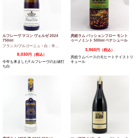
ルフレーヴ マコン ヴェルゼ 2024
房総ラム パッションフロー モント
750ml
ゥーノミント 500ml ペナシュール
房総
フランス/ブルゴーニュ
・
白：辛口
・
シャルドネ
3,960
円（税込）
8,030
円（税込）
房総ラムベースのモヒートテイストリ
今年も来ました!! ルフレーヴのお値打
キュール
ち白