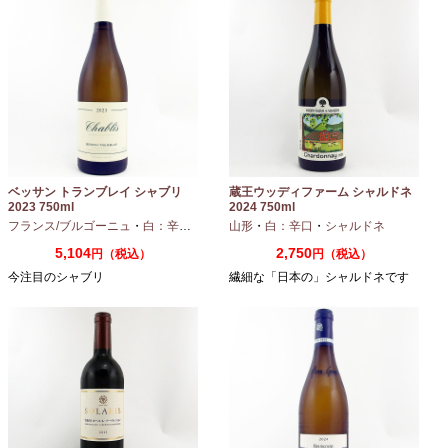
ベッサン トランブレイ シャブリ
蔵王ウッディファーム シャルドネ
2023 750ml
2024 750ml
フランス/ブルゴーニュ
・
白：辛口
・
シャルドネ
山形
・
白：辛口
・
シャルドネ
5,104
2,750
円（税込）
円（税込）
今注目のシャブリ
繊細な「日本の」シャルドネです