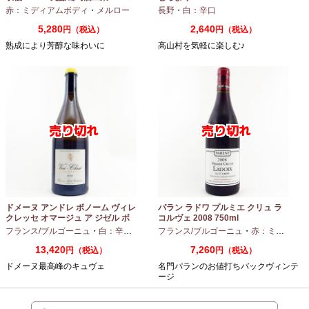
赤：ミディアムボディ
・
メルロー
長野
・
白：辛口
5,280
2,640
円（税込）
円（税込）
熟成により芳醇な味わいに
高山村を気軽に楽しむ♪
ドメーヌ アンドレ ボノーム ヴィレ
パラン ラドワ プルミエ クリュ ラ
クレッセ オマージュ ア ジゼル ボ
コルヴェ 2008 750ml
ノーム 2023 750ml
フランス/ブルゴーニュ
・
白：辛口
・
シャルドネ
フランス/ブルゴーニュ
・
赤：ミディアムボディ
13,420
7,260
円（税込）
円（税込）
ドメーヌ最高峰のキュヴェ
名門パランのお値打ちバックヴィンテ
ージ