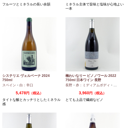
フルーツとミネラルの長い余韻
ミネラル主体で旨味と塩味が心地よい
一本
システリエ ヴェルベーナ 2024
楠わいなりー ピノノワール 2022
750ml
750ml 日本ワイン 長野
スペイン
・
白：辛口
長野
・
赤：ミディアムボディ
・
ピノノワ
5,478
3,960
円（税込）
円（税込）
タイトな酸とカッチリとしたミネラル
とても上品で繊細なピノ
感