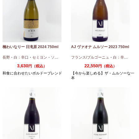
楠わいなりー 日滝原 2024 750ml
AJ ヴァオナ ムルソー 2023 750ml
長野
・
白：辛口
・
セミヨン
・
ソーヴィニオンブラン
フランス/ブルゴーニュ
・
白：辛口
・
シャ
3,630
22,550
円（税込）
円（税込）
和食に合わせたいボルドーブレンド
【今から楽しめる】ザ・ムルソーな一
本