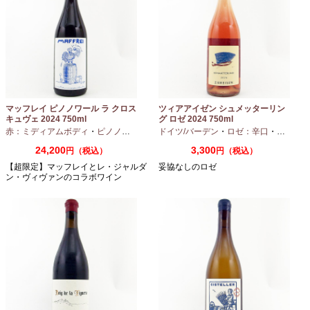
マッフレイ ピノノワール ラ クロス
ツィアアイゼン シュメッターリン
キュヴェ 2024 750ml
グ ロゼ 2024 750ml
赤：ミディアムボディ
・
ピノノワール
ドイツ/バーデン
・
ロゼ：辛口
・
ピノノワ
24,200
3,300
円（税込）
円（税込）
【超限定】マッフレイとレ・ジャルダ
妥協なしのロゼ
ン・ヴィヴァンのコラボワイン