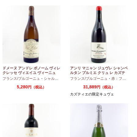
ドメーヌ アンドレ ボノーム ヴィレ
アンリ マニャン ジュヴレ シャンベ
クレッセ ヴィエイユ ヴィーニュ
ルタン プルミエ クリュ レ カズテ
2024 750ml
ィエ エルバージュ 24 モワ 2023
フランス/ブルゴーニュ
・
シャルドネ
フランス/ブルゴーニュ
・
赤：フルボディ
750ml
5,280
31,889
円（税込）
円（税込）
カズティエの限定キュヴェ