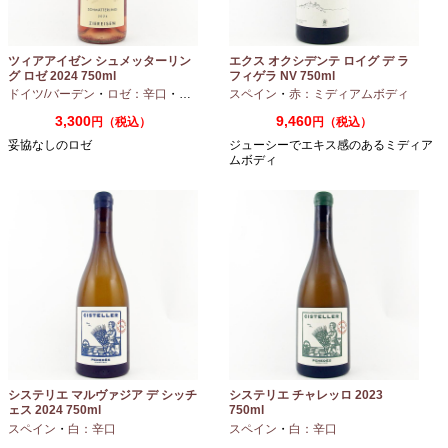
ツィアアイゼン シュメッターリン
エクス オクシデンテ ロイグ デ ラ
グ ロゼ 2024 750ml
フィゲラ NV 750ml
（2022/2023）
ドイツ/バーデン
・
ロゼ：辛口
・
ピノノワール
スペイン
・
赤：ミディアムボディ
3,300
9,460
円（税込）
円（税込）
妥協なしのロゼ
ジューシーでエキス感のあるミディア
ムボディ
システリエ マルヴァジア デ シッチ
システリエ チャレッロ 2023
ェス 2024 750ml
750ml
スペイン
・
白：辛口
スペイン
・
白：辛口