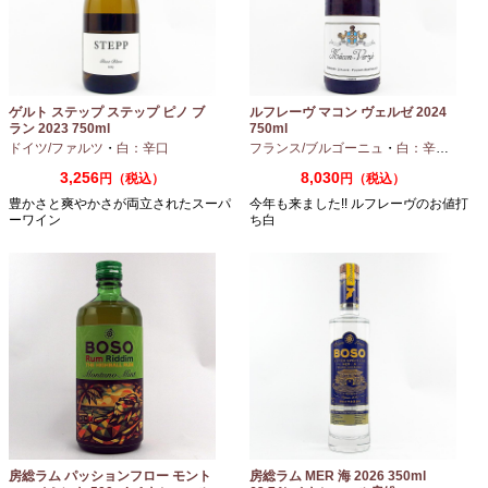
ゲルト ステップ ステップ ピノ ブ
ルフレーヴ マコン ヴェルゼ 2024
ラン 2023 750ml
750ml
ドイツ/ファルツ
・
白：辛口
フランス/ブルゴーニュ
・
白：辛口
・
シャ
3,256
8,030
円（税込）
円（税込）
豊かさと爽やかさが両立されたスーパ
今年も来ました!! ルフレーヴのお値打
ーワイン
ち白
房総ラム パッションフロー モント
房総ラム MER 海 2026 350ml