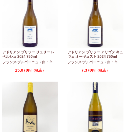
アドリアン ブリソー リュリー レ
アドリアン ブリソー アリゴテ キュ
ペルシュ 2024 750ml
ヴェ オーギュスト 2024 750ml
フランス/ブルゴーニュ
・
白：辛口
・
シャルドネ
フランス/ブルゴーニュ
・
白：辛口
・
アリ
15,070
7,370
円（税込）
円（税込）