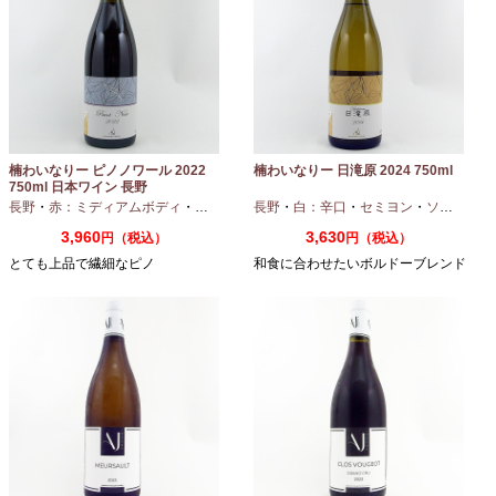
楠わいなりー ピノノワール 2022
楠わいなりー 日滝原 2024 750ml
750ml 日本ワイン 長野
長野
・
赤：ミディアムボディ
・
ピノノワール
長野
・
白：辛口
・
セミヨン
・
ソーヴィニオンブラン
3,960
3,630
円（税込）
円（税込）
とても上品で繊細なピノ
和食に合わせたいボルドーブレンド