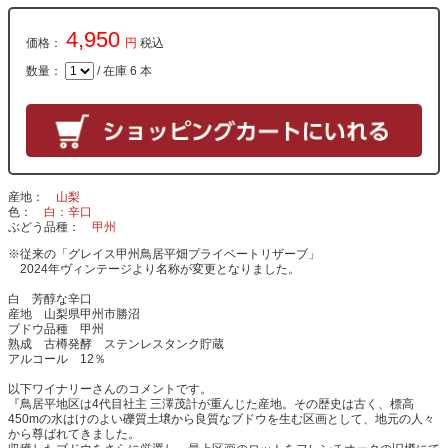
4,950
価格：
円
税込
数量：
/ 在庫 6 本
産地
山梨
色
白：辛口
ぶどう品種
甲州
※従来の「グレイス甲州鳥居平畑プライベートリザーブ」
2024年ヴィンテージより名称が変更となりました。
白 芳醇な辛口
産地 山梨県甲州市勝沼
ブドウ品種 甲州
熟成 古樽発酵 ステンレスタンク貯蔵
アルコール 12％
以下ワイナリーさんのコメントです。
『鳥居平地区は4代目社主 三澤茂計が重んじた産地。その歴史は古く、標高
450mの水はけのよい礫質土壌から良質なブドウを生む区画として、地元の人々
から尊ばれてきました。