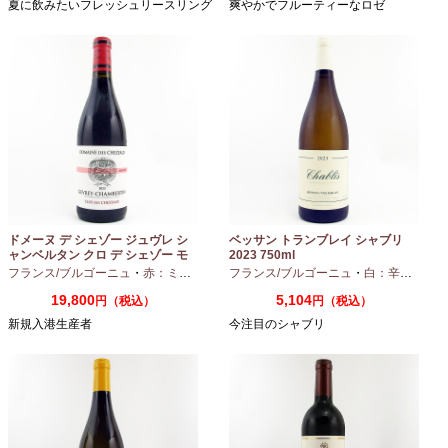
夏に飲みたいフレッシュリースリング
爽やかでフルーティーなロゼ
ドメーヌ デ シェゾー ジュヴレ シ
ベッサン トランブレイ シャブリ
ャンベルタン クロ デ シェゾー モ
2023 750ml
ノポール 2023 750ml
フランス/ブルゴーニュ
・
赤：ミディアムボディ
フランス/ブルゴーニュ
・
ピノノワール
・
白：辛口
・
シャ
19,800
5,104
円（税込）
円（税込）
新規入港生産者
今注目のシャブリ