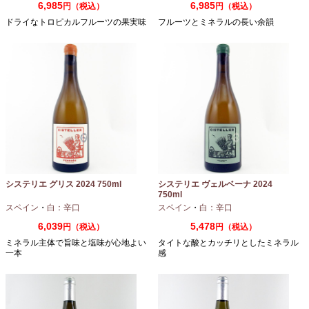
6,985
6,985
円（税込）
円（税込）
ドライなトロピカルフルーツの果実味
フルーツとミネラルの長い余韻
システリエ グリス 2024 750ml
システリエ ヴェルベーナ 2024
750ml
スペイン
・
白：辛口
スペイン
・
白：辛口
6,039
5,478
円（税込）
円（税込）
ミネラル主体で旨味と塩味が心地よい
タイトな酸とカッチリとしたミネラル
一本
感