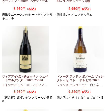
ゥーノミント 500ml ペナシュール
63.7％ ベナシュール房総
房総
3,960
4,950
円（税込）
円（税込）
房総ラムベースのモヒートテイストリ
個性派のハイエステルラム
キュール
ツィアアイゼン チュッペン シュペ
ドメーヌ アンドレ ボノーム ヴィレ
ートブルグンダー 2023 750ml
クレッセ コトー ド レピネ 2023
750ml
ドイツ/バーデン
・
赤：ミディアムボディ
・
フランス/ブルゴーニュ
ピノノワール
・
白：辛口
・
シャ
3,960
9,240
円（税込）
円（税込）
【再入荷】超凄いピノノワールの新着
個人的にイチオシなキュヴェです!!
VT