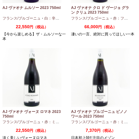
AJ ヴァオナ ムルソー 2023 750ml
AJ ヴァオナ クロ ド ヴージョ グラ
ン クリュ 2023 750ml
フランス/ブルゴーニュ
・
白：辛口
・
シャルドネ
フランス/ブルゴーニュ
・
赤：フルボディ
22,550
66,000
円（税込）
円（税込）
【今から楽しめる】ザ・ムルソーな一
凄いの一言、絶対に買ってほしい一本
本
AJ ヴァオナ ヴォーヌ ロマネ 2023
AJ ヴァオナ ブルゴーニュ ピノノ
750ml
ワール 2023 750ml
フランス/ブルゴーニュ
・
赤：ミディアムボディ
フランス/ブルゴーニュ
・
ピノノワール
・
赤：ミディアムボディ
22,550
7,370
円（税込）
円（税込）
淡く美しいヴォーヌロマネ
日本初上陸!! 注目のメゾン