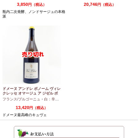
3,850
20,746
円（税込）
円（税込）
瓶内二次発酵、ノンドサージュの本格
派
ドメーヌ アンドレ ボノーム ヴィレ
クレッセ オマージュ ア ジゼル ボ
ノーム 2023 750ml
フランス/ブルゴーニュ
・
白：辛口
・
シャルドネ
13,420
円（税込）
ドメーヌ最高峰のキュヴェ