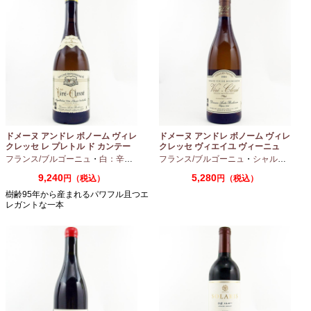
ドメーヌ アンドレ ボノーム ヴィレ
ドメーヌ アンドレ ボノーム ヴィレ
クレッセ レ プレトル ド カンテー
クレッセ ヴィエイユ ヴィーニュ
ヌ 2023 750ml
2024 750ml
フランス/ブルゴーニュ
・
白：辛口
・
シャルドネ
フランス/ブルゴーニュ
・
シャルドネ
9,240
5,280
円（税込）
円（税込）
樹齢95年から産まれるパワフル且つエ
レガントな一本