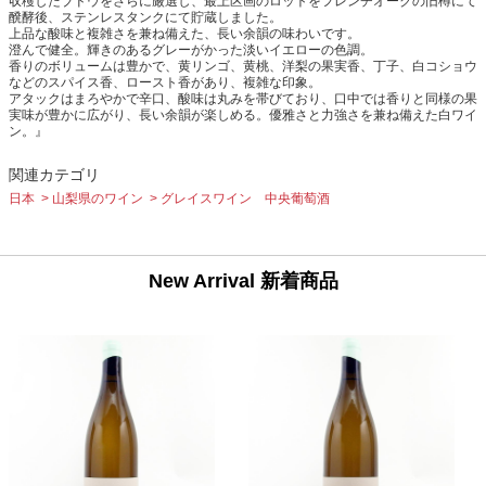
収穫したブドウをさらに厳選し、最上区画のロットをフレンチオークの旧樽にて
醗酵後、ステンレスタンクにて貯蔵しました。
上品な酸味と複雑さを兼ね備えた、長い余韻の味わいです。
澄んで健全。輝きのあるグレーがかった淡いイエローの色調。
香りのボリュームは豊かで、黄リンゴ、黄桃、洋梨の果実香、丁子、白コショウ
などのスパイス香、ロースト香があり、複雑な印象。
アタックはまろやかで辛口、酸味は丸みを帯びており、口中では香りと同様の果
実味が豊かに広がり、長い余韻が楽しめる。優雅さと力強さを兼ね備えた白ワイ
ン。』
関連カテゴリ
日本
山梨県のワイン
グレイスワイン 中央葡萄酒
New Arrival 新着商品