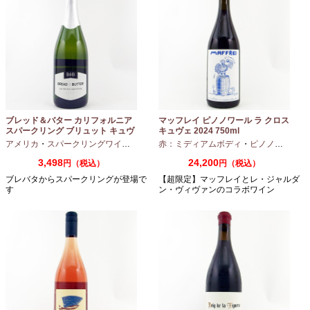
ブレッド＆バター カリフォルニア
マッフレイ ピノノワール ラ クロス
スパークリング ブリュット キュヴ
キュヴェ 2024 750ml
ェ NV 750ml
アメリカ
・
スパークリングワイン
・
シャルドネ
赤：ミディアムボディ
・
ピノノワール
3,498
24,200
円（税込）
円（税込）
ブレバタからスパークリングが登場で
【超限定】マッフレイとレ・ジャルダ
す
ン・ヴィヴァンのコラボワイン