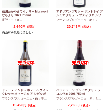
信州たかやまワイナリー Murayori
アドリアン ブリソー サントネイ プ
むらより 2024 750ml
ルミエ クリュ レ プティ クロ ルソ
ー 2024 750ml
長野
・
白：辛口
フランス/ブルゴーニュ
・
赤：ミディアムボディ
2,640
20,746
円（税込）
円（税込）
高山村を気軽に楽しむ♪
ドメーヌ アンドレ ボノーム ヴィレ
パラン ラドワ プルミエ クリュ ラ
クレッセ オマージュ ア ジゼル ボ
コルヴェ 2008 750ml
ノーム 2023 750ml
フランス/ブルゴーニュ
・
白：辛口
・
シャルドネ
フランス/ブルゴーニュ
・
赤：ミディアムボディ
13,420
7,260
円（税込）
円（税込）