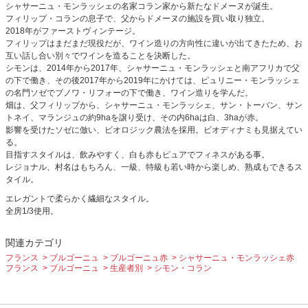
シャサーニュ・モンラッシェの名家コラン家から新たなドメーヌが誕生。
フィリップ・コランの息子で、父からドメーヌの施設を買い取り独立。
2018年がファーストヴィンテージ。
フィリップはまだまだ現役だが、ワイン造りの方向性に違いが出てきたため、お
互い話し合い別々でワインを造ることを決断した。
シモンは、2014年から2017年、シャサーニュ・モンラッシェと南アフリカで父
の下で働き、その後2017年から2019年にかけては、ピュリニー・モンラッシェ
の名門ソゼでブノワ・リフォーの下で働き、ワイン造りを学んだ。
畑は、父フィリップから、シャサーニュ・モンラッシェ、サン・トーバン、サン
トネイ、マランジュの約9haを譲り受け、その内6haは白、3haが赤。
影響を受けたソゼに倣い、ビオロジック農法を採用。ビオディナミも見据えてい
る。
目指すスタイルは、飲みやすく、白も赤もピュアでフィネスがある事。
レジョナル、村名はもちろん、一級、特級も若い時から楽しめ、熟成もできるス
タイル。
エレガントで柔らかく繊細なスタイル。
全房1/3使用。
関連カテゴリ
フランス
ブルゴーニュ
ブルゴーニュ赤
シャサーニュ・モンラッシェ赤
フランス
ブルゴーニュ
生産者別
シモン・コラン