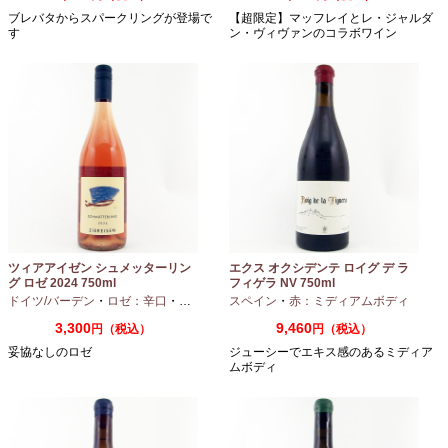
ブレバタからスパークリングが登場で
【超限定】マッフレイとレ・ジャルダ
す
ン・ヴィヴァンのコラボワイン
ツィアアイゼン シュメッターリン
エクス オクシデンテ ロイグ デ ラ
グ ロゼ 2024 750ml
フィゲラ NV 750ml
（2022/2023）
ドイツ/バーデン
・
ロゼ：辛口
・
ピノノワール
スペイン
・
赤：ミディアムボディ
3,300
9,460
円（税込）
円（税込）
妥協なしのロゼ
ジューシーでエキス感のあるミディア
ムボディ