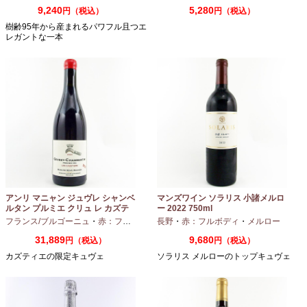
9,240
5,280
円（税込）
円（税込）
樹齢95年から産まれるパワフル且つエ
レガントな一本
アンリ マニャン ジュヴレ シャンベ
マンズワイン ソラリス 小諸メルロ
ルタン プルミエ クリュ レ カズテ
ー 2022 750ml
ィエ エルバージュ 24 モワ 2023
フランス/ブルゴーニュ
・
赤：フルボディ
・
長野
ピノノワール
・
赤：フルボディ
・
メルロー
750ml
31,889
9,680
円（税込）
円（税込）
カズティエの限定キュヴェ
ソラリス メルローのトップキュヴェ