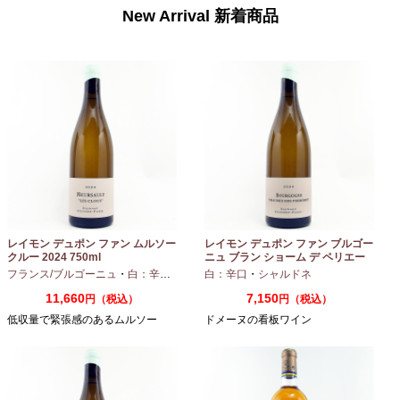
New Arrival 新着商品
レイモン デュポン ファン ムルソー
レイモン デュポン ファン ブルゴー
クルー 2024 750ml
ニュ ブラン ショーム デ ペリエー
ル 2024 750ml
フランス/ブルゴーニュ
・
白：辛口
・
シャルドネ
白：辛口
・
シャルドネ
11,660
7,150
円（税込）
円（税込）
低収量で緊張感のあるムルソー
ドメーヌの看板ワイン