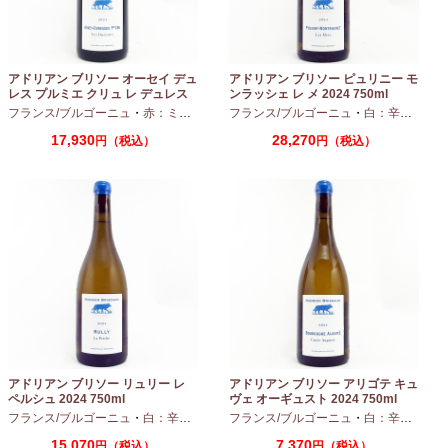
アドリアン ブリソー オーセイ デュ
アドリアン ブリソー ピュリニー モ
レス プルミエ クリュ レ デュレス
ンラッシェ レ メ 2024 750ml
2024 750ml
フランス/ブルゴーニュ
・
赤：ミディアムボディ
フランス/ブルゴーニュ
・
ピノノワール
・
白：辛口
・
シャ
17,930
28,270
円（税込）
円（税込）
アドリアン ブリソー リュリー レ
アドリアン ブリソー アリゴテ キュ
ペルシュ 2024 750ml
ヴェ オーギュスト 2024 750ml
フランス/ブルゴーニュ
・
白：辛口
・
シャルドネ
フランス/ブルゴーニュ
・
白：辛口
・
アリ
15,070
7,370
円（税込）
円（税込）