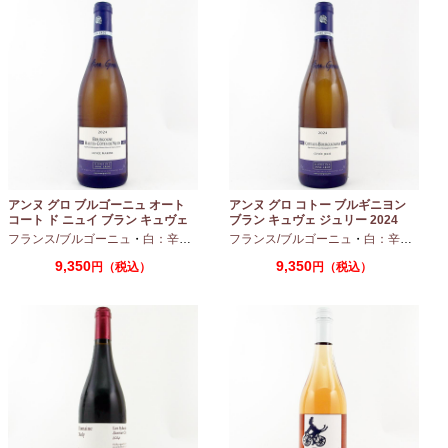
アンヌ グロ ブルゴーニュ オート
アンヌ グロ コトー ブルギニヨン
コート ド ニュイ ブラン キュヴェ
ブラン キュヴェ ジュリー 2024
マリーヌ 2024 750ml
フランス/ブルゴーニュ
・
白：辛口
・
シャルドネ
フランス/ブルゴーニュ
・
白：辛口
・
シャ
9,350
9,350
円（税込）
円（税込）