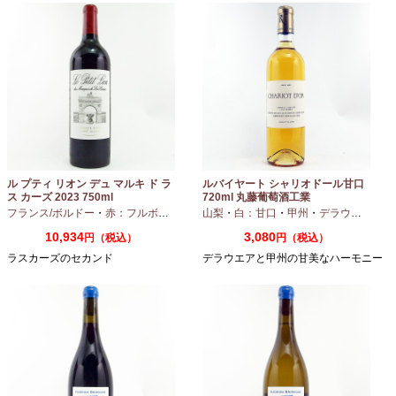
ル プティ リオン デュ マルキ ド ラ
ルバイヤート シャリオドール甘口
ス カーズ 2023 750ml
720ml 丸藤葡萄酒工業
フランス/ボルドー
・
赤：フルボディ
山梨
・
白：甘口
・
甲州
・
デラウエア
10,934
3,080
円（税込）
円（税込）
ラスカーズのセカンド
デラウエアと甲州の甘美なハーモニー