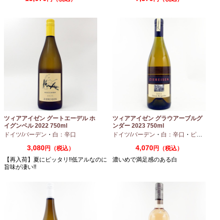
ツィアアイゼン グートエーデル ホ
ツィアアイゼン グラウアーブルグ
イグンベル 2022 750ml
ンダー 2023 750ml
ドイツ/バーデン
・
白：辛口
ドイツ/バーデン
・
白：辛口
・
ピノグリ
3,080
4,070
円（税込）
円（税込）
【再入荷】夏にピッタリ!!低アルなのに
濃いめで満足感のある白
旨味が凄い!!