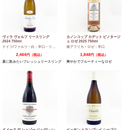
ヴィラ ヴォルフ リースリング
カノンコップ カデット ピノタージ
2024 750ml
ュ ロゼ 2025 750ml
ドイツ/ファルツ
・
白：辛口
・
リースリング
南アフリカ
・
ロゼ：辛口
2,464
1,848
円（税込）
円（税込）
夏に飲みたいフレッシュリースリング
爽やかでフルーティーなロゼ
ドメーヌ デ シェゾー ジュヴレ シ
ベッサン トランブレイ シャブリ