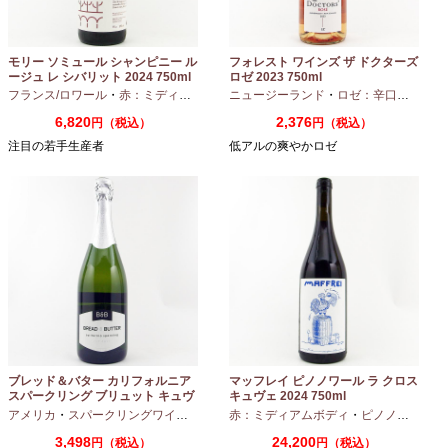
モリー ソミュール シャンピニー ル
フォレスト ワインズ ザ ドクターズ
ージュ レ シバリット 2024 750ml
ロゼ 2023 750ml
フランス/ロワール
・
赤：ミディアムボディ
ニュージーランド
・
カベルネフラン
・
ロゼ：辛口
・
ピノノ
6,820
2,376
円（税込）
円（税込）
注目の若手生産者
低アルの爽やかロゼ
ブレッド＆バター カリフォルニア
マッフレイ ピノノワール ラ クロス
スパークリング ブリュット キュヴ
キュヴェ 2024 750ml
ェ NV 750ml
アメリカ
・
スパークリングワイン
・
シャルドネ
赤：ミディアムボディ
・
ピノノワール
3,498
24,200
円（税込）
円（税込）