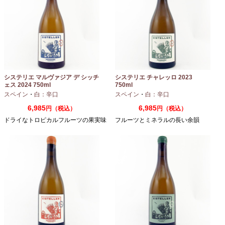
システリエ マルヴァジア デ シッチ
システリエ チャレッロ 2023
ェス 2024 750ml
750ml
スペイン
・
白：辛口
スペイン
・
白：辛口
6,985
6,985
円（税込）
円（税込）
ドライなトロピカルフルーツの果実味
フルーツとミネラルの長い余韻