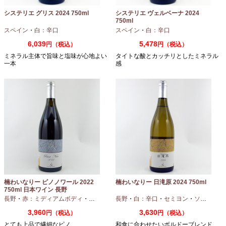
システリエ グリス 2024 750ml
システリエ ヴェルベーナ 2024
750ml
スペイン
・
白：辛口
スペイン
・
白：辛口
6,039
5,478
円（税込）
円（税込）
ミネラル主体で旨味と塩味が心地よい
タイトな酸とカッチリとしたミネラル
一本
感
楠わいなりー ピノノワール 2022
楠わいなりー 日滝原 2024 750ml
750ml 日本ワイン 長野
長野
・
赤：ミディアムボディ
・
ピノノワール
長野
・
白：辛口
・
セミヨン
・
ソーヴィニオンブラン
3,960
3,630
円（税込）
円（税込）
とても上品で繊細なピノ
和食に合わせたいボルドーブレンド