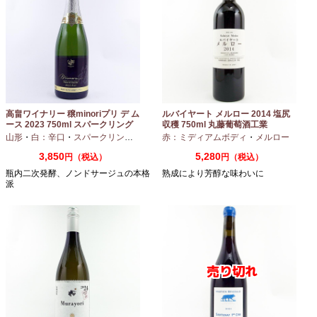
高畠ワイナリー 穣minoriプリ デ ム
ルバイヤート メルロー 2014 塩尻
ース 2023 750ml スパークリング
収穫 750ml 丸藤葡萄酒工業
ワイン
山形
・
白：辛口
・
スパークリングワイン
・
赤：ミディアムボディ
シャルドネ
・
メルロー
3,850
5,280
円（税込）
円（税込）
瓶内二次発酵、ノンドサージュの本格
熟成により芳醇な味わいに
派