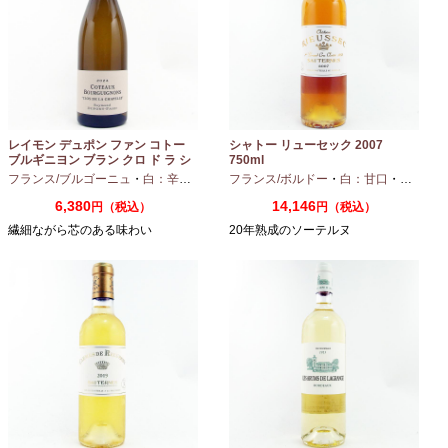
レイモン デュポン ファン コトー
シャトー リューセック 2007
ブルギニヨン ブラン クロ ド ラ シ
750ml
ャペル 2024 750ml
フランス/ブルゴーニュ
・
白：辛口
・
シャルドネ
フランス/ボルドー
・
白：甘口
・
セミヨン
6,380
14,146
円（税込）
円（税込）
繊細ながら芯のある味わい
20年熟成のソーテルヌ