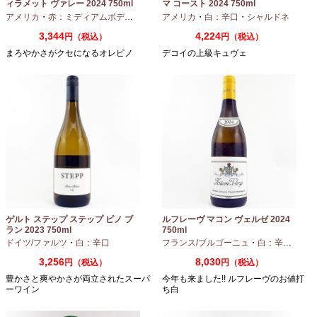
ィラメット ヴァレー 2024 750ml
マ コースト 2024 750ml
アメリカ
・
赤：ミディアムボディ
・
ピノノワール
アメリカ
・
白：辛口
・
シャルドネ
3,344
4,224
円（税込）
円（税込）
まろやかさがクセになるオレピノ
デコイの上級キュヴェ
ゲルト ステップ ステップ ピノ ブ
ルフレーヴ マコン ヴェルゼ 2024
ラン 2023 750ml
750ml
ドイツ/ファルツ
・
白：辛口
フランス/ブルゴーニュ
・
白：辛口
・
シャ
3,256
8,030
円（税込）
円（税込）
豊かさと爽やかさが両立されたスーパ
今年も来ました!! ルフレーヴのお値打
ーワイン
ち白