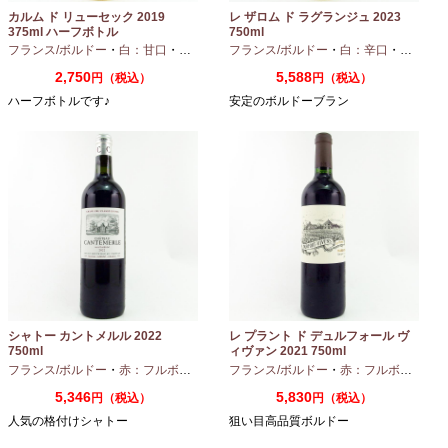
カルム ド リューセック 2019
レ ザロム ド ラグランジュ 2023
375ml ハーフボトル
750ml
フランス/ボルドー
・
白：甘口
・
セミヨン
・
フランス/ボルドー
ソーヴィニオンブラン
・
白：辛口
・
セミヨン
2,750
5,588
円（税込）
円（税込）
ハーフボトルです♪
安定のボルドーブラン
シャトー カントメルル 2022
レ プラント ド デュルフォール ヴ
750ml
ィヴァン 2021 750ml
フランス/ボルドー
・
赤：フルボディ
・
カベルネ
フランス/ボルドー
・
カベルネフラン
・
赤：フルボディ
・
プティヴェル
5,346
5,830
円（税込）
円（税込）
人気の格付けシャトー
狙い目高品質ボルドー