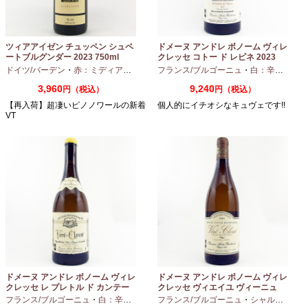
ツィアアイゼン チュッペン シュペ
ドメーヌ アンドレ ボノーム ヴィレ
ートブルグンダー 2023 750ml
クレッセ コトー ド レピネ 2023
750ml
ドイツ/バーデン
・
赤：ミディアムボディ
・
フランス/ブルゴーニュ
ピノノワール
・
白：辛口
・
シャ
3,960
9,240
円（税込）
円（税込）
【再入荷】超凄いピノノワールの新着
個人的にイチオシなキュヴェです!!
VT
ドメーヌ アンドレ ボノーム ヴィレ
ドメーヌ アンドレ ボノーム ヴィレ
クレッセ レ プレトル ド カンテー
クレッセ ヴィエイユ ヴィーニュ
ヌ 2023 750ml
2024 750ml
フランス/ブルゴーニュ
・
白：辛口
・
シャルドネ
フランス/ブルゴーニュ
・
シャルドネ