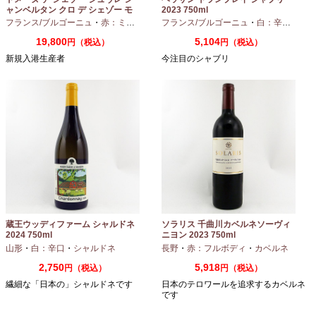
ャンベルタン クロ デ シェゾー モ
2023 750ml
ノポール 2023 750ml
フランス/ブルゴーニュ
・
赤：ミディアムボディ
フランス/ブルゴーニュ
・
ピノノワール
・
白：辛口
・
シャ
19,800
5,104
円（税込）
円（税込）
新規入港生産者
今注目のシャブリ
蔵王ウッディファーム シャルドネ
ソラリス 千曲川カベルネソーヴィ
2024 750ml
ニヨン 2023 750ml
山形
・
白：辛口
・
シャルドネ
長野
・
赤：フルボディ
・
カベルネ
2,750
5,918
円（税込）
円（税込）
繊細な「日本の」シャルドネです
日本のテロワールを追求するカベルネ
です