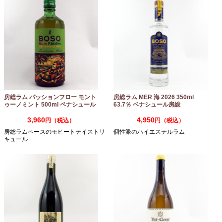
房総ラム パッションフロー モント
房総ラム MER 海 2026 350ml
ゥーノミント 500ml ペナシュール
63.7％ ベナシュール房総
房総
3,960
4,950
円（税込）
円（税込）
房総ラムベースのモヒートテイストリ
個性派のハイエステルラム
キュール