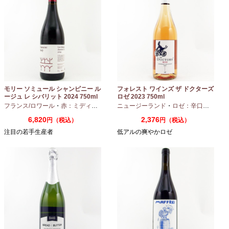
モリー ソミュール シャンピニー ル
フォレスト ワインズ ザ ドクターズ
ージュ レ シバリット 2024 750ml
ロゼ 2023 750ml
フランス/ロワール
・
赤：ミディアムボディ
ニュージーランド
・
カベルネフラン
・
ロゼ：辛口
・
ピノノ
6,820
2,376
円（税込）
円（税込）
注目の若手生産者
低アルの爽やかロゼ