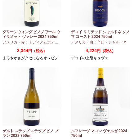
グリーンウィング ピノノワール ウ
デコイ リミテッド シャルドネ ソノ
ィラメット ヴァレー 2024 750ml
マ コースト 2024 750ml
アメリカ
・
赤：ミディアムボディ
・
ピノノワール
アメリカ
・
白：辛口
・
シャルドネ
3,344
4,224
円（税込）
円（税込）
まろやかさがクセになるオレピノ
デコイの上級キュヴェ
ゲルト ステップ ステップ ピノ ブ
ルフレーヴ マコン ヴェルゼ 2024
ラン 2023 750ml
750ml