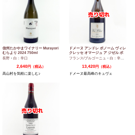
信州たかやまワイナリー Murayori
ドメーヌ アンドレ ボノーム ヴィレ
むらより 2024 750ml
クレッセ オマージュ ア ジゼル ボ
ノーム 2023 750ml
長野
・
白：辛口
フランス/ブルゴーニュ
・
白：辛口
・
シャ
2,640
13,420
円（税込）
円（税込）
高山村を気軽に楽しむ♪
ドメーヌ最高峰のキュヴェ