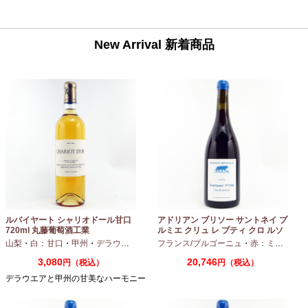
New Arrival 新着商品
ルバイヤート シャリオドール甘口
アドリアン ブリソー サントネイ プ
720ml 丸藤葡萄酒工業
ルミエ クリュ レ プティ クロ ルソ
ー 2024 750ml
山梨
・
白：甘口
・
甲州
・
デラウエア
フランス/ブルゴーニュ
・
赤：ミディアムボディ
3,080
20,746
円（税込）
円（税込）
デラウエアと甲州の甘美なハーモニー