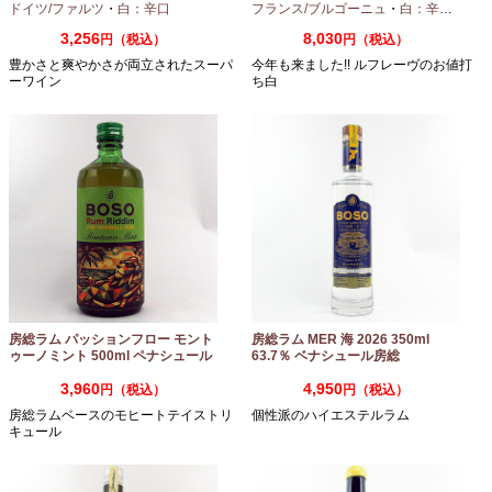
ドイツ/ファルツ
・
白：辛口
フランス/ブルゴーニュ
・
白：辛口
・
シャ
3,256
8,030
円（税込）
円（税込）
豊かさと爽やかさが両立されたスーパ
今年も来ました!! ルフレーヴのお値打
ーワイン
ち白
房総ラム パッションフロー モント
房総ラム MER 海 2026 350ml
ゥーノミント 500ml ペナシュール
63.7％ ベナシュール房総
房総
3,960
4,950
円（税込）
円（税込）
房総ラムベースのモヒートテイストリ
個性派のハイエステルラム
キュール