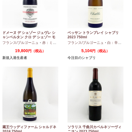
ドメーヌ デ シェゾー ジュヴレ シ
ベッサン トランブレイ シャブリ
ャンベルタン クロ デ シェゾー モ
2023 750ml
ノポール 2023 750ml
フランス/ブルゴーニュ
・
赤：ミディアムボディ
フランス/ブルゴーニュ
・
ピノノワール
・
白：辛口
・
シャ
19,800
5,104
円（税込）
円（税込）
新規入港生産者
今注目のシャブリ
蔵王ウッディファーム シャルドネ
ソラリス 千曲川カベルネソーヴィ
2024 750ml
ニヨン 2023 750ml