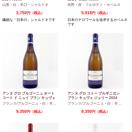
山形
・
白：辛口
・
シャルドネ
長野
・
赤：フルボディ
・
カベルネ
2,750
5,918
円（税込）
円（税込）
繊細な「日本の」シャルドネです
日本のテロワールを追求するカベルネ
です
アンヌ グロ ブルゴーニュ オート
アンヌ グロ コトー ブルギニヨン
コート ド ニュイ ブラン キュヴェ
ブラン キュヴェ ジュリー 2024
マリーヌ 2024 750ml
フランス/ブルゴーニュ
・
白：辛口
・
シャルドネ
フランス/ブルゴーニュ
・
白：辛口
・
シャ
9,350
9,350
円（税込）
円（税込）