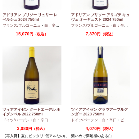
アドリアン ブリソー リュリー レ
アドリアン ブリソー アリゴテ キュ
ペルシュ 2024 750ml
ヴェ オーギュスト 2024 750ml
フランス/ブルゴーニュ
・
白：辛口
・
シャルドネ
フランス/ブルゴーニュ
・
白：辛口
・
アリ
15,070
7,370
円（税込）
円（税込）
ツィアアイゼン グートエーデル ホ
ツィアアイゼン グラウアーブルグ
イグンベル 2022 750ml
ンダー 2023 750ml
ドイツ/バーデン
・
白：辛口
ドイツ/バーデン
・
白：辛口
・
ピノグリ
3,080
4,070
円（税込）
円（税込）
【再入荷】夏にピッタリ!!低アルなのに
濃いめで満足感のある白