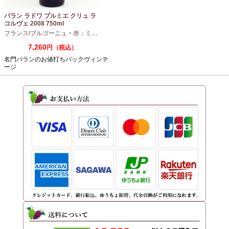
パラン ラドワ プルミエ クリュ ラ
コルヴェ 2008 750ml
フランス/ブルゴーニュ
・
赤：ミディアムボディ
・
ピノノワール
7,260
円（税込）
名門パランのお値打ちバックヴィンテ
ージ