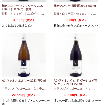
楠わいなりー ピノノワール 2022
楠わいなりー 日滝原 2024 750ml
750ml 日本ワイン 長野
長野
・
赤：ミディアムボディ
・
ピノノワール
長野
・
白：辛口
・
セミヨン
・
ソーヴィニオンブラン
3,960
3,630
円（税込）
円（税込）
とても上品で繊細なピノ
和食に合わせたいボルドーブレンド
AJ ヴァオナ ムルソー 2023 750ml
AJ ヴァオナ クロ ド ヴージョ グラ
ン クリュ 2023 750ml
フランス/ブルゴーニュ
・
白：辛口
・
シャルドネ
フランス/ブルゴーニュ
・
赤：フルボディ
22,550
66,000
円（税込）
円（税込）
【今から楽しめる】ザ・ムルソーな一
凄いの一言、絶対に買ってほしい一本
本