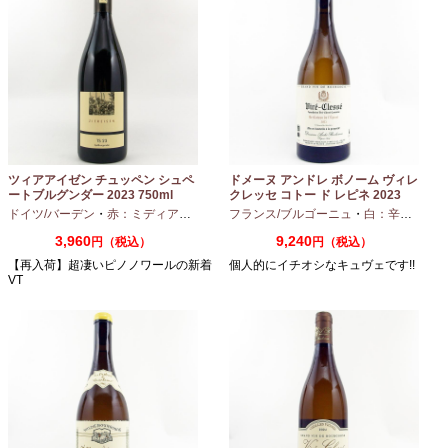
ツィアアイゼン チュッペン シュペ
ドメーヌ アンドレ ボノーム ヴィレ
ートブルグンダー 2023 750ml
クレッセ コトー ド レピネ 2023
750ml
ドイツ/バーデン
・
赤：ミディアムボディ
・
フランス/ブルゴーニュ
ピノノワール
・
白：辛口
・
シャ
3,960
9,240
円（税込）
円（税込）
【再入荷】超凄いピノノワールの新着
個人的にイチオシなキュヴェです!!
VT