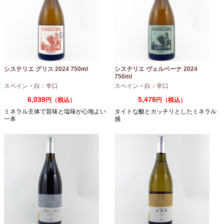
システリエ グリス 2024 750ml
システリエ ヴェルベーナ 2024
750ml
スペイン
・
白：辛口
スペイン
・
白：辛口
6,039
5,478
円（税込）
円（税込）
ミネラル主体で旨味と塩味が心地よい
タイトな酸とカッチリとしたミネラル
一本
感