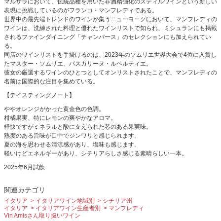
マルサラにおいて、伝統品種を用いた非酒精強化のスティルワインという新しい
表現に挑戦しているのがフランコ・マンフレディである。
世界中の最先端トレンドのワインが集うニューヨークにおいて、マンフレディの
ワインは、洗練された料理と優れたワインリストで知られ、ミシュランにも掲載
されるファインダイニング「チャンバース」のセレクションにも加えられてい
る。
同店のワインリストを手掛けるのは、2023年のソムリエ世界大会で4位に入賞し
たマスター・ソムリエ、パスカリーヌ・ルペルティエ。
彼女の厳選するワインのひとつとしてオンリストされたことで、マンフレディの
名前は国際的な注目を集めている。
【テイスティングノート】
ややオレンジがかった黄金色の色調。
柑橘果実、特にレモンの爽やかなアロマ。
軽快ですがミネラルと酸に支えられた芯のある果実味。
熟度のある旨味が口中でジンワリと感じられます。
夏の海を思わせる清涼感があり、塩味も感じます。
軽いけどエネルギーがあり、シチリアらしさ感じる素晴らしい一本。
2025年6月試飲
関連カテゴリ
イタリア
イタリアワイン地域別
シチリア州
イタリア
イタリアワイン生産者別
マンフレディ
Vin Amisさん取り扱いワイン