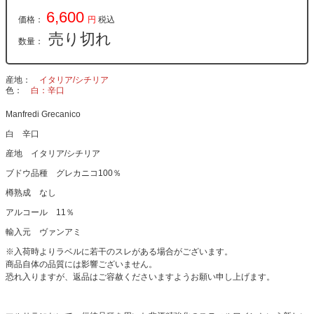
6,600
価格：
円
税込
売り切れ
数量：
産地
イタリア/シチリア
色
白：辛口
Manfredi Grecanico
白 辛口
産地 イタリア/シチリア
ブドウ品種 グレカニコ100％
樽熟成 なし
アルコール 11％
輸入元 ヴァンアミ
※入荷時よりラベルに若干のスレがある場合がございます。
商品自体の品質には影響ございません。
恐れ入りますが、返品はご容赦くださいますようお願い申し上げます。