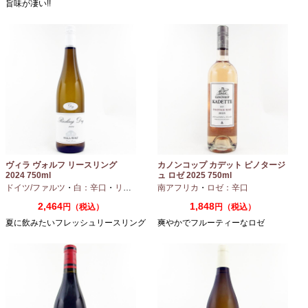
旨味が凄い!!
ヴィラ ヴォルフ リースリング
カノンコップ カデット ピノタージ
2024 750ml
ュ ロゼ 2025 750ml
ドイツ/ファルツ
・
白：辛口
・
リースリング
南アフリカ
・
ロゼ：辛口
2,464
1,848
円（税込）
円（税込）
夏に飲みたいフレッシュリースリング
爽やかでフルーティーなロゼ