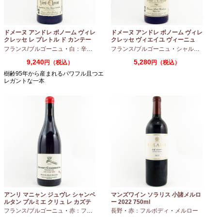
ドメーヌ アンドレ ボノーム ヴィレ
ドメーヌ アンドレ ボノーム ヴィレ
クレッセ レ プレトル ド カンテー
クレッセ ヴィエイユ ヴィーニュ
ヌ 2023 750ml
2024 750ml
フランス/ブルゴーニュ
・
白：辛口
・
シャルドネ
フランス/ブルゴーニュ
・
シャルドネ
9,240
5,280
円（税込）
円（税込）
樹齢95年から産まれるパワフル且つエ
レガントな一本
アンリ マニャン ジュヴレ シャンベ
マンズワイン ソラリス 小諸メルロ
ルタン プルミエ クリュ レ カズテ
ー 2022 750ml
ィエ エルバージュ 24 モワ 2023
フランス/ブルゴーニュ
・
赤：フルボディ
・
長野
ピノノワール
・
赤：フルボディ
・
メルロー
750ml