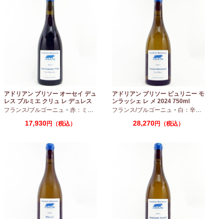
アドリアン ブリソー オーセイ デュ
アドリアン ブリソー ピュリニー モ
レス プルミエ クリュ レ デュレス
ンラッシェ レ メ 2024 750ml
2024 750ml
フランス/ブルゴーニュ
・
赤：ミディアムボディ
フランス/ブルゴーニュ
・
ピノノワール
・
白：辛口
・
シャ
17,930
28,270
円（税込）
円（税込）