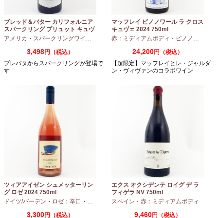
ブレッド＆バター カリフォルニア
マッフレイ ピノノワール ラ クロス
スパークリング ブリュット キュヴ
キュヴェ 2024 750ml
ェ NV 750ml
アメリカ
・
スパークリングワイン
・
シャルドネ
赤：ミディアムボディ
・
ピノノワール
3,498
24,200
円（税込）
円（税込）
ブレバタからスパークリングが登場で
【超限定】マッフレイとレ・ジャルダ
す
ン・ヴィヴァンのコラボワイン
ツィアアイゼン シュメッターリン
エクス オクシデンテ ロイグ デ ラ
グ ロゼ 2024 750ml
フィゲラ NV 750ml
（2022/2023）
ドイツ/バーデン
・
ロゼ：辛口
・
ピノノワール
スペイン
・
赤：ミディアムボディ
3,300
9,460
円（税込）
円（税込）