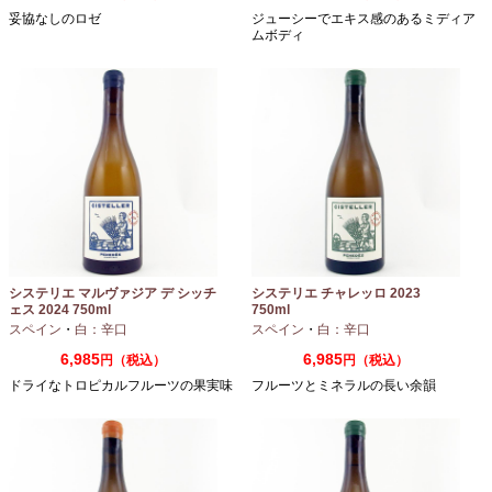
妥協なしのロゼ
ジューシーでエキス感のあるミディア
ムボディ
システリエ マルヴァジア デ シッチ
システリエ チャレッロ 2023
ェス 2024 750ml
750ml
スペイン
・
白：辛口
スペイン
・
白：辛口
6,985
6,985
円（税込）
円（税込）
ドライなトロピカルフルーツの果実味
フルーツとミネラルの長い余韻