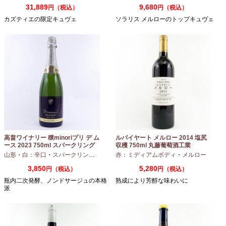
31,889
9,680
円（税込）
円（税込）
カズティエの限定キュヴェ
ソラリス メルローのトップキュヴェ
高畠ワイナリー 穣minoriプリ デ ム
ルバイヤート メルロー 2014 塩尻
ース 2023 750ml スパークリング
収穫 750ml 丸藤葡萄酒工業
ワイン
山形
・
白：辛口
・
スパークリングワイン
・
赤：ミディアムボディ
シャルドネ
・
メルロー
3,850
5,280
円（税込）
円（税込）
瓶内二次発酵、ノンドサージュの本格
熟成により芳醇な味わいに
派