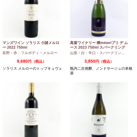
マンズワイン ソラリス 小諸メルロ
高畠ワイナリー 穣minoriプリ デ ム
ー 2022 750ml
ース 2023 750ml スパークリング
ワイン
長野
・
赤：フルボディ
・
メルロー
山形
・
白：辛口
・
スパークリングワイン
9,680
3,850
円（税込）
円（税込）
ソラリス メルローのトップキュヴェ
瓶内二次発酵、ノンドサージュの本格
派