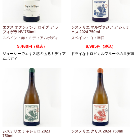
エクス オクシデンテ ロイグ デ ラ
システリエ マルヴァジア デ シッチ
フィゲラ NV 750ml
ェス 2024 750ml
（2022/2023）
スペイン
・
赤：ミディアムボディ
スペイン
・
白：辛口
9,460
6,985
円（税込）
円（税込）
ジューシーでエキス感のあるミディア
ドライなトロピカルフルーツの果実味
ムボディ
システリエ チャレッロ 2023
システリエ グリス 2024 750ml
750ml