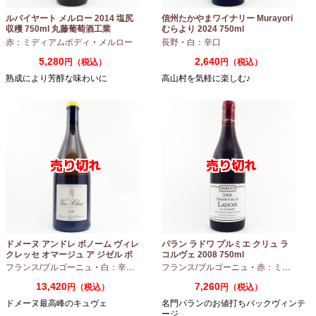
ルバイヤート メルロー 2014 塩尻
信州たかやまワイナリー Murayori
収穫 750ml 丸藤葡萄酒工業
むらより 2024 750ml
赤：ミディアムボディ
・
メルロー
長野
・
白：辛口
5,280
2,640
円（税込）
円（税込）
熟成により芳醇な味わいに
高山村を気軽に楽しむ♪
ドメーヌ アンドレ ボノーム ヴィレ
パラン ラドワ プルミエ クリュ ラ
クレッセ オマージュ ア ジゼル ボ
コルヴェ 2008 750ml
ノーム 2023 750ml
フランス/ブルゴーニュ
・
白：辛口
・
シャルドネ
フランス/ブルゴーニュ
・
赤：ミディアムボディ
13,420
7,260
円（税込）
円（税込）
ドメーヌ最高峰のキュヴェ
名門パランのお値打ちバックヴィンテ
ージ