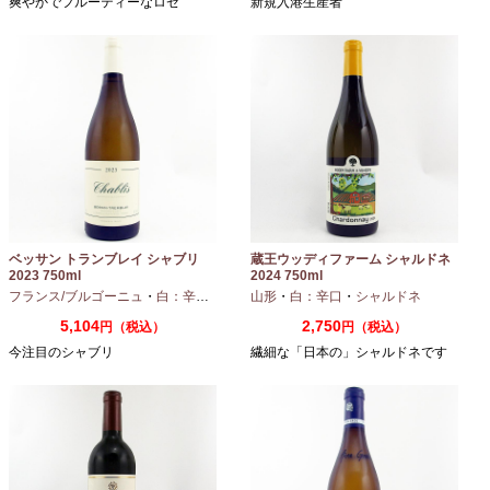
爽やかでフルーティーなロゼ
新規入港生産者
ベッサン トランブレイ シャブリ
蔵王ウッディファーム シャルドネ
2023 750ml
2024 750ml
フランス/ブルゴーニュ
・
白：辛口
・
シャルドネ
山形
・
白：辛口
・
シャルドネ
5,104
2,750
円（税込）
円（税込）
今注目のシャブリ
繊細な「日本の」シャルドネです