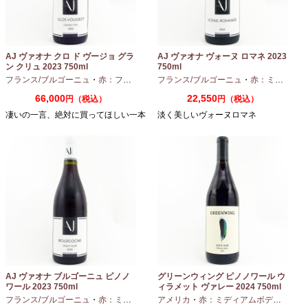
AJ ヴァオナ クロ ド ヴージョ グラ
AJ ヴァオナ ヴォーヌ ロマネ 2023
ン クリュ 2023 750ml
750ml
フランス/ブルゴーニュ
・
赤：フルボディ
・
フランス/ブルゴーニュ
ピノノワール
・
赤：ミディアムボディ
66,000
22,550
円（税込）
円（税込）
凄いの一言、絶対に買ってほしい一本
淡く美しいヴォーヌロマネ
AJ ヴァオナ ブルゴーニュ ピノノ
グリーンウィング ピノノワール ウ
ワール 2023 750ml
ィラメット ヴァレー 2024 750ml
フランス/ブルゴーニュ
・
赤：ミディアムボディ
アメリカ
・
ピノノワール
・
赤：ミディアムボディ
・
ピノ