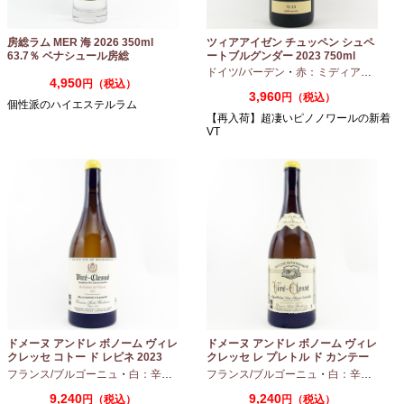
房総ラム MER 海 2026 350ml
ツィアアイゼン チュッペン シュペ
63.7％ ベナシュール房総
ートブルグンダー 2023 750ml
ドイツ/バーデン
・
赤：ミディアムボディ
4,950
円（税込）
3,960
円（税込）
個性派のハイエステルラム
【再入荷】超凄いピノノワールの新着
VT
ドメーヌ アンドレ ボノーム ヴィレ
ドメーヌ アンドレ ボノーム ヴィレ
クレッセ コトー ド レピネ 2023
クレッセ レ プレトル ド カンテー
750ml
ヌ 2023 750ml
フランス/ブルゴーニュ
・
白：辛口
・
シャルドネ
フランス/ブルゴーニュ
・
白：辛口
・
シャ
9,240
9,240
円（税込）
円（税込）