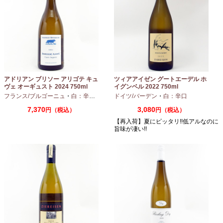
アドリアン ブリソー アリゴテ キュ
ツィアアイゼン グートエーデル ホ
ヴェ オーギュスト 2024 750ml
イグンベル 2022 750ml
フランス/ブルゴーニュ
・
白：辛口
・
アリゴテ
ドイツ/バーデン
・
白：辛口
7,370
3,080
円（税込）
円（税込）
【再入荷】夏にピッタリ!!低アルなのに
旨味が凄い!!