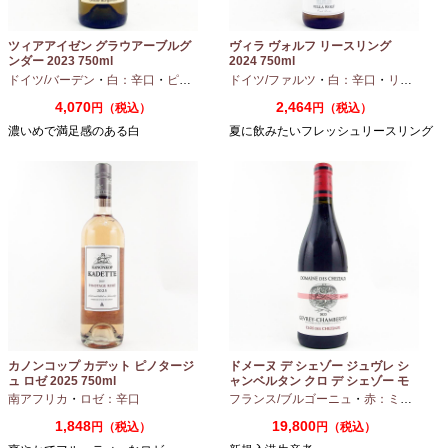
ツィアアイゼン グラウアーブルグ
ヴィラ ヴォルフ リースリング
ンダー 2023 750ml
2024 750ml
ドイツ/バーデン
・
白：辛口
・
ピノグリ
ドイツ/ファルツ
・
白：辛口
・
リースリング
4,070
2,464
円（税込）
円（税込）
濃いめで満足感のある白
夏に飲みたいフレッシュリースリング
カノンコップ カデット ピノタージ
ドメーヌ デ シェゾー ジュヴレ シ
ュ ロゼ 2025 750ml
ャンベルタン クロ デ シェゾー モ
ノポール 2023 750ml
南アフリカ
・
ロゼ：辛口
フランス/ブルゴーニュ
・
赤：ミディアムボディ
1,848
19,800
円（税込）
円（税込）