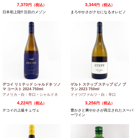
7,370
3,344
円（税込）
円（税込）
日本初上陸!! 注目のメゾン
まろやかさがクセになるオレピノ
デコイ リミテッド シャルドネ ソノ
ゲルト ステップ ステップ ピノ ブ
マ コースト 2024 750ml
ラン 2023 750ml
アメリカ
・
白：辛口
・
シャルドネ
ドイツ/ファルツ
・
白：辛口
4,224
3,256
円（税込）
円（税込）
デコイの上級キュヴェ
豊かさと爽やかさが両立されたスーパ
ーワイン