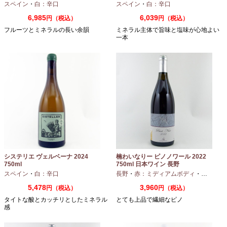
スペイン
・
白：辛口
スペイン
・
白：辛口
6,985
6,039
円（税込）
円（税込）
フルーツとミネラルの長い余韻
ミネラル主体で旨味と塩味が心地よい
一本
システリエ ヴェルベーナ 2024
楠わいなりー ピノノワール 2022
750ml
750ml 日本ワイン 長野
スペイン
・
白：辛口
長野
・
赤：ミディアムボディ
・
ピノノワ
5,478
3,960
円（税込）
円（税込）
タイトな酸とカッチリとしたミネラル
とても上品で繊細なピノ
感