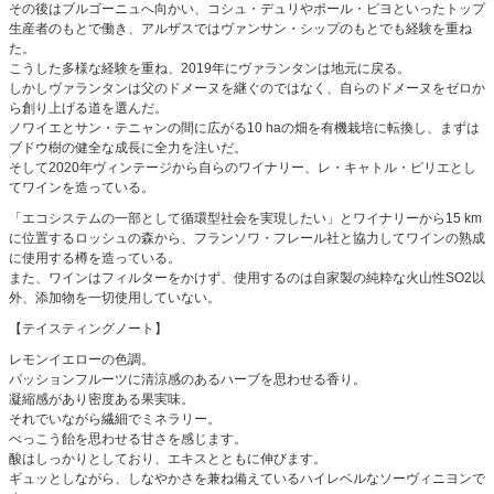
その後はブルゴーニュへ向かい、コシュ・デュリやポール・ピヨといったトップ
生産者のもとで働き、アルザスではヴァンサン・シップのもとでも経験を重ね
た。
こうした多様な経験を重ね、2019年にヴァランタンは地元に戻る。
しかしヴァランタンは父のドメーヌを継ぐのではなく、自らのドメーヌをゼロか
ら創り上げる道を選んだ。
ノワイエとサン・テニャンの間に広がる10 haの畑を有機栽培に転換し、まずは
ブドウ樹の健全な成長に全力を注いだ。
そして2020年ヴィンテージから自らのワイナリー、レ・キャトル・ピリエとし
てワインを造っている。
「エコシステムの一部として循環型社会を実現したい」とワイナリーから15 km
に位置するロッシュの森から、フランソワ・フレール社と協力してワインの熟成
に使用する樽を造っている。
また、ワインはフィルターをかけず、使用するのは自家製の純粋な火山性SO2以
外、添加物を一切使用していない。
【テイスティングノート】
レモンイエローの色調。
パッションフルーツに清涼感のあるハーブを思わせる香り。
凝縮感があり密度ある果実味。
それでいながら繊細でミネラリー。
べっこう飴を思わせる甘さを感じます。
酸はしっかりとしており、エキスとともに伸びます。
ギュッとしながら、しなやかさを兼ね備えているハイレベルなソーヴィニヨンで