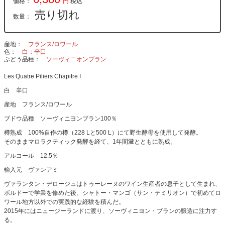
価格：
円
税込
売り切れ
数量：
産地
フランス/ロワール
色
白：辛口
ぶどう品種
ソーヴィニオンブラン
Les Quatre Piliers Chapitre I
白 辛口
産地 フランス/ロワール
ブドウ品種 ソーヴィニヨンブラン100％
樽熟成 100%自作の樽（228 Lと500 L）にて野生酵母を使用して発酵。
そのままマロラクティック発酵を経て、1年間澱とともに熟成。
アルコール 12.5％
輸入元 ヴァンアミ
ヴァランタン・デロージュはトゥーレーヌのワイン生産者の息子として生まれ、
ボルドーで学業を修めた後、シャトー・マンゴ（サン・テミリオン）で初めてロ
ワール地方以外での実践的な経験を積んだ。
2015年にはニュージーランドに渡り、ソーヴィニヨン・ブランの醸造に注力す
る。