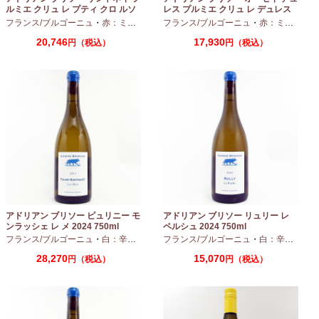
ルミエ クリュ レ プティ クロ ルソ
レス プルミエ クリュ レ デュレス
ー 2024 750ml
2024 750ml
フランス/ブルゴーニュ
・
赤：ミディアムボディ
フランス/ブルゴーニュ
・
ピノノワール
・
赤：ミディアムボディ
20,746
17,930
円（税込）
円（税込）
アドリアン ブリソー ピュリニー モ
アドリアン ブリソー リュリー レ
ンラッシェ レ メ 2024 750ml
ペルシュ 2024 750ml
フランス/ブルゴーニュ
・
白：辛口
・
シャルドネ
フランス/ブルゴーニュ
・
白：辛口
・
シャ
28,270
15,070
円（税込）
円（税込）