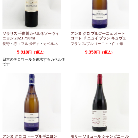
ソラリス 千曲川カベルネソーヴィ
アンヌ グロ ブルゴーニュ オート
ニヨン 2023 750ml
コート ド ニュイ ブラン キュヴェ
マリーヌ 2024 750ml
長野
・
赤：フルボディ
・
カベルネ
フランス/ブルゴーニュ
・
白：辛口
・
シャ
5,918
9,350
円（税込）
円（税込）
日本のテロワールを追求するカベルネ
です
アンヌ グロ コトー ブルギニヨン
モリー ソミュール シャンピニー ル