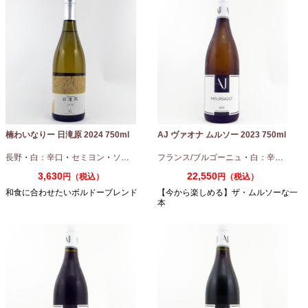
楠わいなりー 日滝原 2024 750ml
AJ ヴァオナ ムルソー 2023 750ml
長野
・
白：辛口
・
セミヨン
・
ソーヴィニオンブラン
フランス/ブルゴーニュ
・
白：辛口
・
シャ
3,630
22,550
円（税込）
円（税込）
和食に合わせたいボルドーブレンド
【今から楽しめる】ザ・ムルソーな一
本