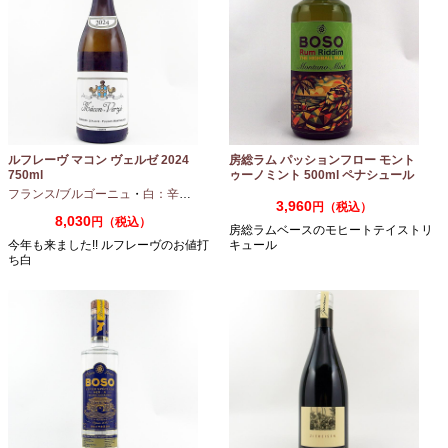
ルフレーヴ マコン ヴェルゼ 2024
房総ラム パッションフロー モント
750ml
ゥーノミント 500ml ペナシュール
房総
フランス/ブルゴーニュ
・
白：辛口
・
シャルドネ
3,960
円（税込）
8,030
円（税込）
房総ラムベースのモヒートテイストリ
今年も来ました!! ルフレーヴのお値打
キュール
ち白