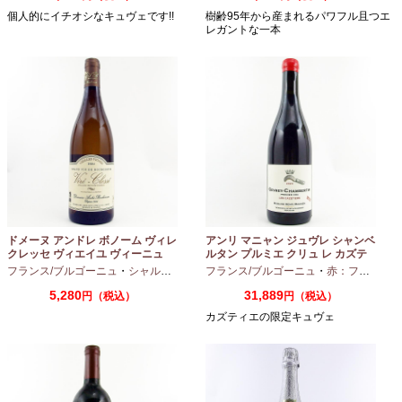
個人的にイチオシなキュヴェです!!
樹齢95年から産まれるパワフル且つエ
レガントな一本
ドメーヌ アンドレ ボノーム ヴィレ
アンリ マニャン ジュヴレ シャンベ
クレッセ ヴィエイユ ヴィーニュ
ルタン プルミエ クリュ レ カズテ
2024 750ml
ィエ エルバージュ 24 モワ 2023
フランス/ブルゴーニュ
・
シャルドネ
フランス/ブルゴーニュ
・
赤：フルボディ
750ml
5,280
31,889
円（税込）
円（税込）
カズティエの限定キュヴェ