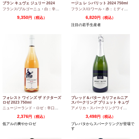
ブラン キュヴェ ジュリー 2024
ージュ レ シバリット 2024 750ml
フランス/ブルゴーニュ
・
白：辛口
・
シャルドネ
フランス/ロワール
・
赤：ミディアムボディ
9,350
6,820
円（税込）
円（税込）
注目の若手生産者
フォレスト ワインズ ザ ドクターズ
ブレッド＆バター カリフォルニア
ロゼ 2023 750ml
スパークリング ブリュット キュヴ
ェ NV 750ml
ニュージーランド
・
ロゼ：辛口
・
ピノノワール
アメリカ
・
スパークリングワイン
・
シャ
2,376
3,498
円（税込）
円（税込）
低アルの爽やかロゼ
ブレバタからスパークリングが登場で
す