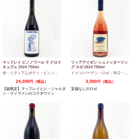
マッフレイ ピノノワール ラ クロス
ツィアアイゼン シュメッターリン
キュヴェ 2024 750ml
グ ロゼ 2024 750ml
赤：ミディアムボディ
・
ピノノワール
ドイツ/バーデン
・
ロゼ：辛口
・
ピノノワ
24,200
3,300
円（税込）
円（税込）
【超限定】マッフレイとレ・ジャルダ
妥協なしのロゼ
ン・ヴィヴァンのコラボワイン