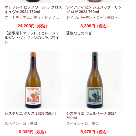
マッフレイ ピノノワール ラ クロス
ツィアアイゼン シュメッターリン
キュヴェ 2024 750ml
グ ロゼ 2024 750ml
・
シャルドネ
赤：ミディアムボディ
・
ピノノワール
ドイツ/バーデン
・
ロゼ：辛口
・
ピノノワ
24,200
3,300
円（税込）
円（税込）
【超限定】マッフレイとレ・ジャ
妥協なしのロゼ
ルダン・ヴィヴァンのコラボワイ
ン
システリエ グリス 2024 750ml
システリエ ヴェルベーナ 2024
750ml
スペイン
・
白：辛口
スペイン
・
白：辛口
6,039
5,478
円（税込）
円（税込）