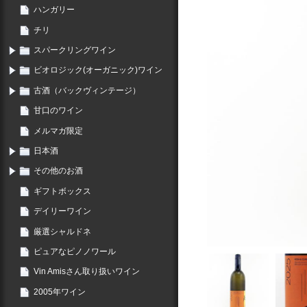
ハンガリー
チリ
スパークリングワイン
ビオロジック(オーガニック)ワイン
古酒（バックヴィンテージ）
甘口のワイン
メルマガ限定
日本酒
その他のお酒
ギフトボックス
デイリーワイン
厳選シャルドネ
ピュアなピノノワール
Vin Amisさん取り扱いワイン
2005年ワイン