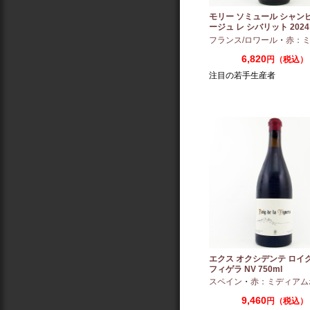
モリー ソミュール シャン
ージュ レ シバリット 2024 
フランス/ロワール
・
赤：ミディ
6,820
円（税込）
注目の若手生産者
エクス オクシデンテ ロイグ
フィゲラ NV 750ml
（2022/2023）
スペイン
・
赤：ミディアム
9,460
円（税込）