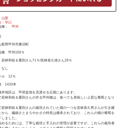
山梨
白：辛口
品種
甲州
口
山梨県甲州市勝沼町
種 甲州100％
 若林和枝＆重則さん71％/若林喜久雄さん29％
 なし
ール 12％
 1420本
藤井地区は、甲府盆地を見渡せる丘陵にあります。
で若林和枝＆重則さんの作る甲州種は、食べても美味しい上質な葡萄となり
で若林和枝＆重則さんの栽培されていた畑の一つを若林喜久男さんが引き継
とから、繊細さとまろやかさの特長は継承されており、これらの畑の葡萄を
ドしました。
高めるためには、丁寧な栽培と手入れの管理が必要ですが、これらの栽培者