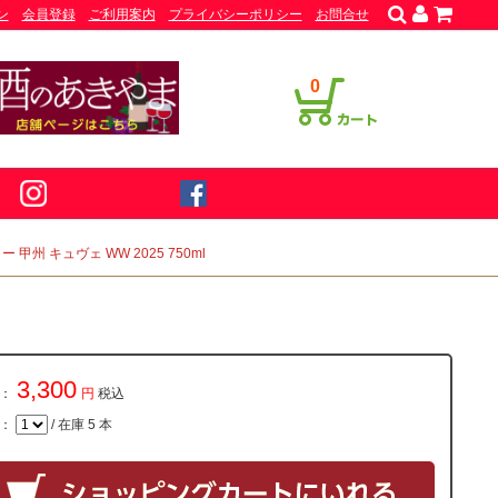
ン
会員登録
ご利用案内
プライバシーポリシー
お問合せ
0
甲州 キュヴェ WW 2025 750ml
3,300
：
円
税込
量：
/ 在庫 5 本