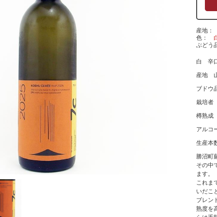
産地
色
ぶどう
白 辛
産地 
ブドウ品
栽培者
樽熟成
アルコ
生産本数
勝沼町
その中
ます。
これま
いだこ
ブレン
熟度を