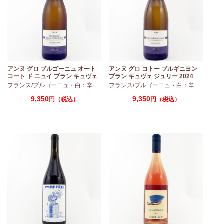
アンヌ グロ ブルゴーニュ オート
アンヌ グロ コトー ブルギニヨン
コート ド ニュイ ブラン キュヴェ
ブラン キュヴェ ジュリー 2024
マリーヌ 2024 750ml
フランス/ブルゴーニュ
・
白：辛口
・
シャルドネ
フランス/ブルゴーニュ
・
白：辛口
・
シャ
9,350
9,350
円（税込）
円（税込）