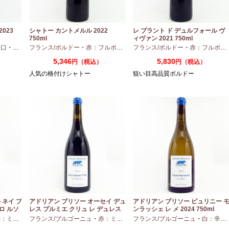
023
シャトー カントメルル 2022
レ プラント ド デュルフォール ヴ
750ml
ィヴァン 2021 750ml
辛口
・
セミヨン
フランス/ボルドー
・
ソーヴィニオンブラン
・
赤：フルボディ
・
フランス/ボルドー
カベルネ
・
カベルネフラン
・
赤：フルボディ
・
プテ
5,346
5,830
円（税込）
円（税込）
人気の格付けシャトー
狙い目高品質ボルドー
トネイ プ
アドリアン ブリソー オーセイ デュ
アドリアン ブリソー ピュリニー 
ロ ルソ
レス プルミエ クリュ レ デュレス
ンラッシェ レ メ 2024 750ml
2024 750ml
ディアムボディ
フランス/ブルゴーニュ
・
ピノノワール
・
赤：ミディアムボディ
フランス/ブルゴーニュ
・
ピノノワール
・
白：辛口