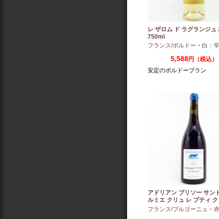
レ ザロム ド ラグランジュ 2
750ml
フランス/ボルドー
・
白：
5,588
円（税込）
安定のボルドーブラン
アドリアン ブリソー サン
ルミエ クリュ レ プティ ク
ー 2024 750ml
フランス/ブルゴーニュ
・
赤：ミ