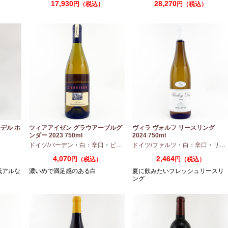
17,930
28,270
）
円（税込）
円（税込）
デル ホ
ツィアアイゼン グラウアーブルグ
ヴィラ ヴォルフ リースリング
ンダー 2023 750ml
2024 750ml
口
ドイツ/バーデン
・
白：辛口
・
ピノグリ
ドイツ/ファルツ
・
白：辛口
・
リースリング
4,070
2,464
円（税込）
円（税込）
低アルな
濃いめで満足感のある白
夏に飲みたいフレッシュリースリ
ング