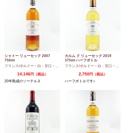
シャトー リューセック 2007
カルム ド リューセック 2019
750ml
375ml ハーフボトル
・
シャルドネ
フランス/ボルドー
・
白：甘口
・
セミヨン
フランス/ボルドー
・
ソーヴィニオンブラン
・
白：甘口
・
セミヨン
14,146
2,750
円（税込）
円（税込）
20年熟成のソーテルヌ
ハーフボトルです♪