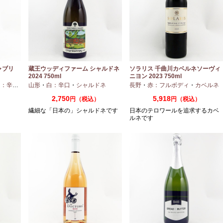
ャブリ
蔵王ウッディファーム シャルドネ
ソラリス 千曲川カベルネソーヴィ
2024 750ml
ニヨン 2023 750ml
：辛口
・
シャルドネ
山形
・
白：辛口
・
シャルドネ
長野
・
赤：フルボディ
・
カベルネ
2,750
5,918
円（税込）
円（税込）
繊細な「日本の」シャルドネです
日本のテロワールを追求するカベ
ルネです