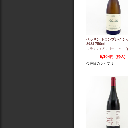
ベッサン トランブレイ シ
2023 750ml
フランス/ブルゴーニュ
・
白
5,104
円（税込）
今注目のシャブリ