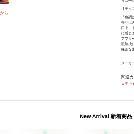
らは手
【テイ
から
『色調
香りは
口中、
に感じ
アフタ
瓶熟成
繊細な
メーカ
関連カ
日本
New Arrival 新着商品