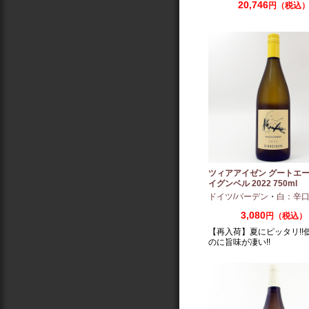
20,746
円（税込
ツィアアイゼン グートエー
イグンベル 2022 750ml
ドイツ/バーデン
・
白：辛
3,080
円（税込）
【再入荷】夏にピッタリ!!
のに旨味が凄い!!