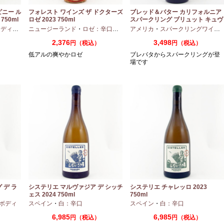
ピニー ル
フォレスト ワインズ ザ ドクターズ
ブレッド＆バター カリフォルニア
750ml
ロゼ 2023 750ml
スパークリング ブリュット キュヴ
ェ NV 750ml
アムボディ
ニュージーランド
・
カベルネフラン
・
ロゼ：辛口
・
ピノノワール
アメリカ
・
スパークリングワイン
2,376
3,498
円（税込）
円（税込）
低アルの爽やかロゼ
ブレバタからスパークリングが登
場です
 デ ラ
システリエ マルヴァジア デ シッチ
システリエ チャレッロ 2023
ェス 2024 750ml
750ml
ボディ
スペイン
・
白：辛口
スペイン
・
白：辛口
6,985
6,985
円（税込）
円（税込）