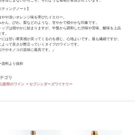
間を惜しまないからこそ、そのような葡萄が実現されています。
スティングノート】
はやや淡いオレンジ味を帯びたイエロー。
みかん、びわ、梨などのような、甘やかで穏やかな印象です。
トップは穏やかに始まりますが、中盤から調和した渋味や苦味、酸味を上品
ます。
ーには甘い果実感が戻ってくるのを感じ、心地よいです。最も繊細ですが、
によって良さが際立っていくタイプのワインです。
出汁やキノコの旨味に最高です。』
ー資料より抜粋
テゴリ
山梨県のワイン
セブンシダーズワイナリー