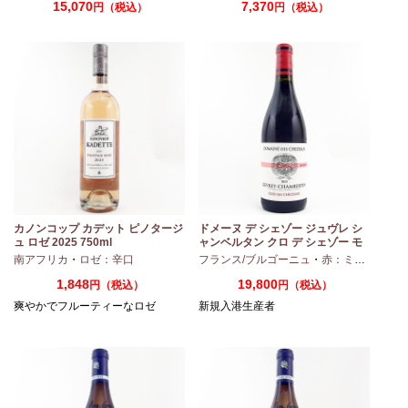
15,070
7,370
円（税込）
円（税込）
カノンコップ カデット ピノタージ
ドメーヌ デ シェゾー ジュヴレ シ
ュ ロゼ 2025 750ml
ャンベルタン クロ デ シェゾー モ
ノポール 2023 750ml
南アフリカ
・
ロゼ：辛口
フランス/ブルゴーニュ
・
赤：ミディアムボディ
1,848
19,800
円（税込）
円（税込）
爽やかでフルーティーなロゼ
新規入港生産者