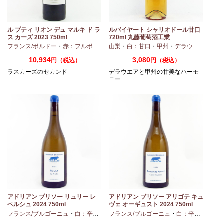
ル プティ リオン デュ マルキ ド ラ
ルバイヤート シャリオドール甘口
ス カーズ 2023 750ml
720ml 丸藤葡萄酒工業
ィヴェルド
フランス/ボルドー
・
メルロー
・
赤：フルボディ
山梨
・
白：甘口
・
甲州
・
デラウエア
10,934
3,080
円（税込）
円（税込）
ラスカーズのセカンド
デラウエアと甲州の甘美なハーモ
ニー
モ
アドリアン ブリソー リュリー レ
アドリアン ブリソー アリゴテ キュ
ペルシュ 2024 750ml
ヴェ オーギュスト 2024 750ml
・
シャルドネ
フランス/ブルゴーニュ
・
白：辛口
・
シャルドネ
フランス/ブルゴーニュ
・
白：辛口
・
アリ