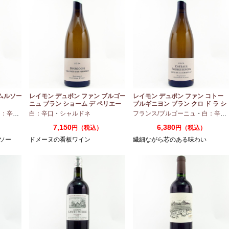
 ムルソー
レイモン デュポン ファン ブルゴー
レイモン デュポン ファン コトー
ニュ ブラン ショーム デ ペリエー
ブルギニヨン ブラン クロ ド ラ シ
ル 2024 750ml
ャペル 2024 750ml
：辛口
・
シャルドネ
白：辛口
・
シャルドネ
フランス/ブルゴーニュ
・
白：辛口
7,150
6,380
）
円（税込）
円（税込）
ソー
ドメーヌの看板ワイン
繊細ながら芯のある味わい