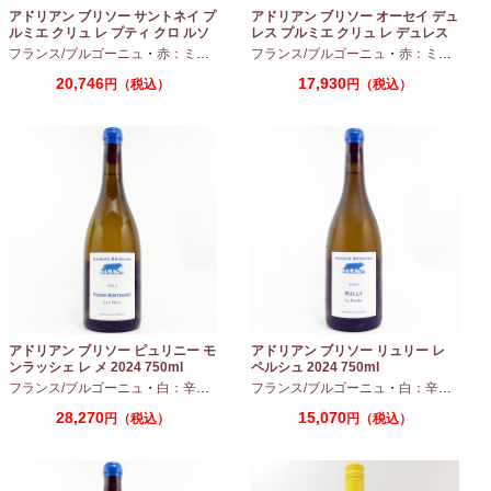
アドリアン ブリソー サントネイ プ
アドリアン ブリソー オーセイ デュ
ルミエ クリュ レ プティ クロ ルソ
レス プルミエ クリュ レ デュレス
ー 2024 750ml
2024 750ml
フランス/ブルゴーニュ
・
赤：ミディアムボディ
フランス/ブルゴーニュ
・
ピノノワール
・
赤：ミディアムボディ
20,746
17,930
円（税込）
円（税込）
アドリアン ブリソー ピュリニー モ
アドリアン ブリソー リュリー レ
ンラッシェ レ メ 2024 750ml
ペルシュ 2024 750ml
フランス/ブルゴーニュ
・
白：辛口
・
シャルドネ
フランス/ブルゴーニュ
・
白：辛口
・
シャ
28,270
15,070
円（税込）
円（税込）