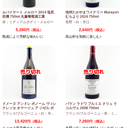
ルバイヤート メルロー 2014 塩尻
信州たかやまワイナリー Murayori
収穫 750ml 丸藤葡萄酒工業
むらより 2024 750ml
赤：ミディアムボディ
・
メルロー
長野
・
白：辛口
5,280
2,640
円（税込）
円（税込）
熟成により芳醇な味わいに
高山村を気軽に楽しむ♪
ドメーヌ アンドレ ボノーム ヴィレ
パラン ラドワ プルミエ クリュ ラ
クレッセ オマージュ ア ジゼル ボ
コルヴェ 2008 750ml
ノーム 2023 750ml
フランス/ブルゴーニュ
・
白：辛口
・
シャルドネ
フランス/ブルゴーニュ
・
赤：ミディアムボディ
13,420
7,260
円（税込）
円（税込）
ドメーヌ最高峰のキュヴェ
名門パランのお値打ちバックヴィンテ