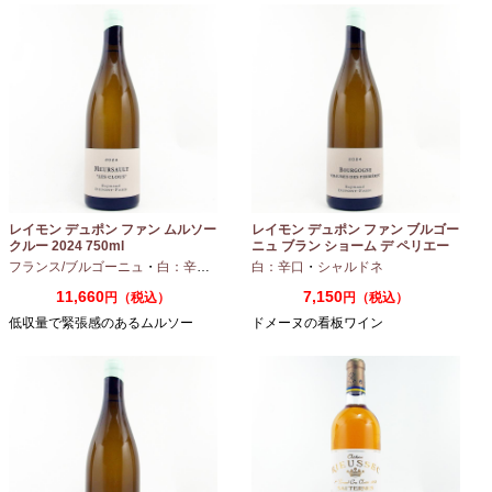
レイモン デュポン ファン ムルソー
レイモン デュポン ファン ブルゴー
クルー 2024 750ml
ニュ ブラン ショーム デ ペリエー
ル 2024 750ml
フランス/ブルゴーニュ
・
白：辛口
・
シャルドネ
白：辛口
・
シャルドネ
11,660
7,150
円（税込）
円（税込）
低収量で緊張感のあるムルソー
ドメーヌの看板ワイン