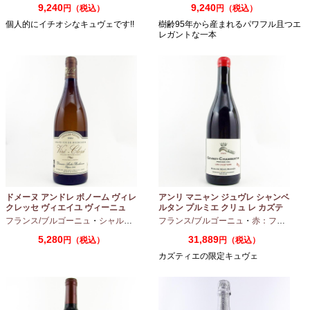
9,240
9,240
円（税込）
円（税込）
個人的にイチオシなキュヴェです!!
樹齢95年から産まれるパワフル且つエ
レガントな一本
ドメーヌ アンドレ ボノーム ヴィレ
アンリ マニャン ジュヴレ シャンベ
クレッセ ヴィエイユ ヴィーニュ
ルタン プルミエ クリュ レ カズテ
2024 750ml
ィエ エルバージュ 24 モワ 2023
フランス/ブルゴーニュ
・
シャルドネ
フランス/ブルゴーニュ
・
赤：フルボディ
750ml
5,280
31,889
円（税込）
円（税込）
カズティエの限定キュヴェ