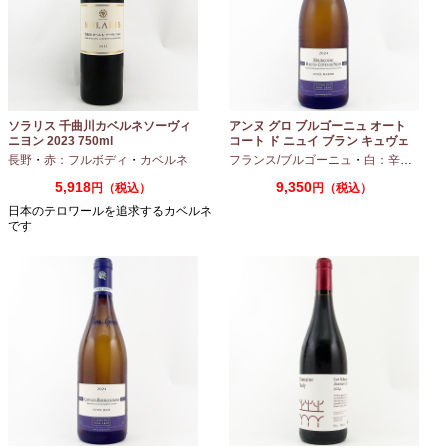
ソラリス 千曲川カベルネソーヴィ
アンヌ グロ ブルゴーニュ オート
ニヨン 2023 750ml
コート ド ニュイ ブラン キュヴェ
マリーヌ 2024 750ml
長野
・
赤：フルボディ
・
カベルネ
フランス/ブルゴーニュ
・
白：辛口
・
シャ
5,918
9,350
円（税込）
円（税込）
日本のテロワールを追求するカベルネ
です