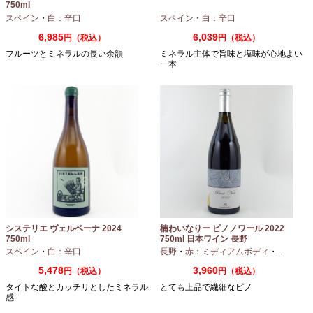
750ml
スペイン
・
白：辛口
スペイン
・
白：辛口
6,985
6,039
円（税込）
円（税込）
フルーツとミネラルの長い余韻
ミネラル主体で旨味と塩味が心地よい
一本
システリエ ヴェルベーナ 2024
楠わいなりー ピノノワール 2022
750ml
750ml 日本ワイン 長野
スペイン
・
白：辛口
長野
・
赤：ミディアムボディ
・
ピノノワ
5,478
3,960
円（税込）
円（税込）
タイトな酸とカッチリとしたミネラル
とても上品で繊細なピノ
感