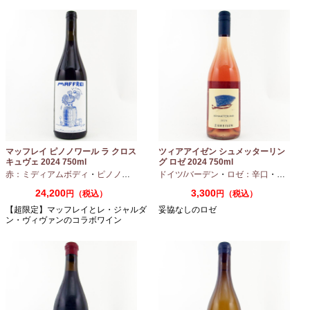
マッフレイ ピノノワール ラ クロス
ツィアアイゼン シュメッターリン
キュヴェ 2024 750ml
グ ロゼ 2024 750ml
赤：ミディアムボディ
・
ピノノワール
ドイツ/バーデン
・
ロゼ：辛口
・
ピノノワ
24,200
3,300
円（税込）
円（税込）
【超限定】マッフレイとレ・ジャルダ
妥協なしのロゼ
ン・ヴィヴァンのコラボワイン