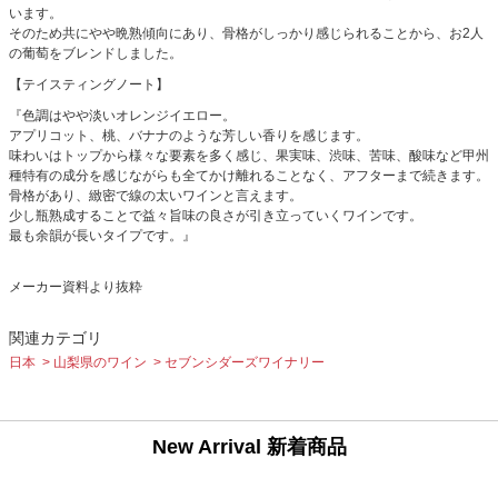
います。
そのため共にやや晩熟傾向にあり、骨格がしっかり感じられることから、お2人
の葡萄をブレンドしました。
【テイスティングノート】
『色調はやや淡いオレンジイエロー。
アプリコット、桃、バナナのような芳しい香りを感じます。
味わいはトップから様々な要素を多く感じ、果実味、渋味、苦味、酸味など甲州
種特有の成分を感じながらも全てかけ離れることなく、アフターまで続きます。
骨格があり、緻密で線の太いワインと言えます。
少し瓶熟成することで益々旨味の良さが引き立っていくワインです。
最も余韻が長いタイプです。』
メーカー資料より抜粋
関連カテゴリ
日本
山梨県のワイン
セブンシダーズワイナリー
New Arrival 新着商品