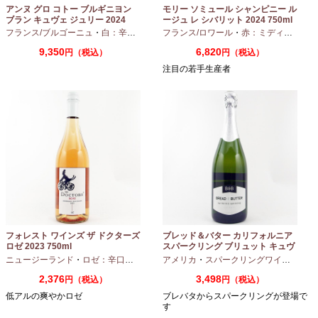
アンヌ グロ コトー ブルギニヨン
モリー ソミュール シャンピニー ル
ブラン キュヴェ ジュリー 2024
ージュ レ シバリット 2024 750ml
フランス/ブルゴーニュ
・
白：辛口
・
シャルドネ
フランス/ロワール
・
赤：ミディアムボディ
9,350
6,820
円（税込）
円（税込）
注目の若手生産者
フォレスト ワインズ ザ ドクターズ
ブレッド＆バター カリフォルニア
ロゼ 2023 750ml
スパークリング ブリュット キュヴ
ェ NV 750ml
ニュージーランド
・
ロゼ：辛口
・
ピノノワール
アメリカ
・
スパークリングワイン
・
シャ
2,376
3,498
円（税込）
円（税込）
低アルの爽やかロゼ
ブレバタからスパークリングが登場で
す