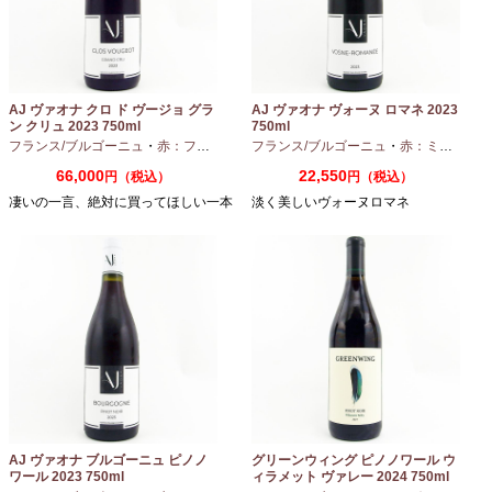
AJ ヴァオナ クロ ド ヴージョ グラ
AJ ヴァオナ ヴォーヌ ロマネ 2023
ン クリュ 2023 750ml
750ml
フランス/ブルゴーニュ
・
赤：フルボディ
・
フランス/ブルゴーニュ
ピノノワール
・
赤：ミディアムボディ
66,000
22,550
円（税込）
円（税込）
凄いの一言、絶対に買ってほしい一本
淡く美しいヴォーヌロマネ
AJ ヴァオナ ブルゴーニュ ピノノ
グリーンウィング ピノノワール ウ
ワール 2023 750ml
ィラメット ヴァレー 2024 750ml