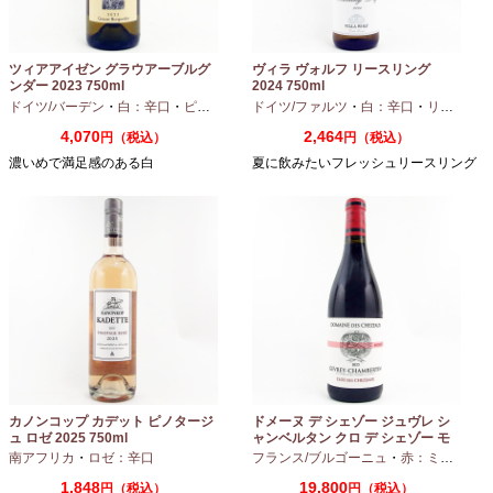
ツィアアイゼン グラウアーブルグ
ヴィラ ヴォルフ リースリング
ンダー 2023 750ml
2024 750ml
ドイツ/バーデン
・
白：辛口
・
ピノグリ
ドイツ/ファルツ
・
白：辛口
・
リースリング
4,070
2,464
円（税込）
円（税込）
濃いめで満足感のある白
夏に飲みたいフレッシュリースリング
カノンコップ カデット ピノタージ
ドメーヌ デ シェゾー ジュヴレ シ
ュ ロゼ 2025 750ml
ャンベルタン クロ デ シェゾー モ
ノポール 2023 750ml
南アフリカ
・
ロゼ：辛口
フランス/ブルゴーニュ
・
赤：ミディアムボディ
1,848
19,800
円（税込）
円（税込）