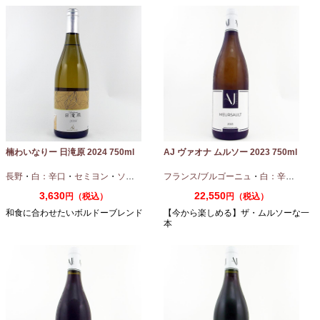
楠わいなりー 日滝原 2024 750ml
AJ ヴァオナ ムルソー 2023 750ml
長野
・
白：辛口
・
セミヨン
・
ソーヴィニオンブラン
フランス/ブルゴーニュ
・
白：辛口
・
シャ
3,630
22,550
円（税込）
円（税込）
和食に合わせたいボルドーブレンド
【今から楽しめる】ザ・ムルソーな一
本