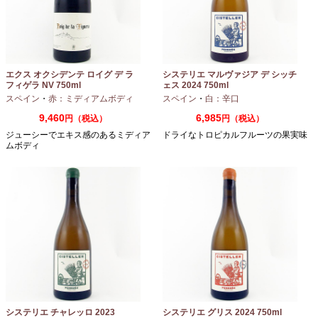
エクス オクシデンテ ロイグ デ ラ
システリエ マルヴァジア デ シッチ
フィゲラ NV 750ml
ェス 2024 750ml
（2022/2023）
スペイン
・
赤：ミディアムボディ
スペイン
・
白：辛口
9,460
6,985
円（税込）
円（税込）
ジューシーでエキス感のあるミディア
ドライなトロピカルフルーツの果実味
ムボディ
システリエ チャレッロ 2023
システリエ グリス 2024 750ml