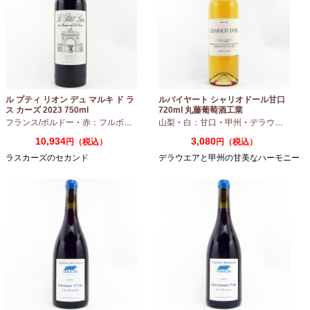
ル プティ リオン デュ マルキ ド ラ
ルバイヤート シャリオドール甘口
ス カーズ 2023 750ml
720ml 丸藤葡萄酒工業
フランス/ボルドー
・
赤：フルボディ
山梨
・
白：甘口
・
甲州
・
デラウエア
10,934
3,080
円（税込）
円（税込）
ラスカーズのセカンド
デラウエアと甲州の甘美なハーモニー