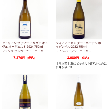
アドリアン ブリソー アリゴテ キュ
ツィアアイゼン グートエーデル ホ
ヴェ オーギュスト 2024 750ml
イグンベル 2022 750ml
フランス/ブルゴーニュ
・
白：辛口
・
アリゴテ
ドイツ/バーデン
・
白：辛口
7,370
3,080
円（税込）
円（税込）
【再入荷】夏にピッタリ!!低アルなのに
旨味が凄い!!