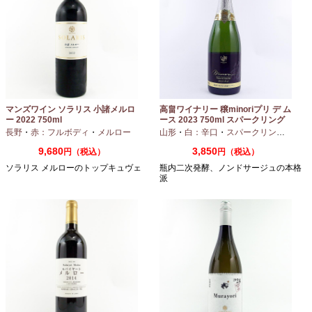
マンズワイン ソラリス 小諸メルロ
高畠ワイナリー 穣minoriプリ デ ム
ー 2022 750ml
ース 2023 750ml スパークリング
ワイン
長野
・
赤：フルボディ
・
メルロー
山形
・
白：辛口
・
スパークリングワイン
9,680
3,850
円（税込）
円（税込）
ソラリス メルローのトップキュヴェ
瓶内二次発酵、ノンドサージュの本格
派