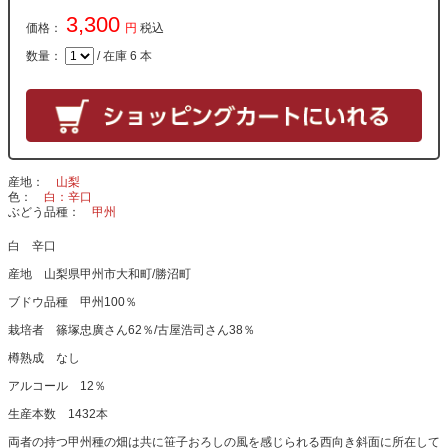
3,300
価格：
円
税込
数量：
/ 在庫 6 本
産地
山梨
色
白：辛口
ぶどう品種
甲州
白 辛口
産地 山梨県甲州市大和町/勝沼町
ブドウ品種 甲州100％
栽培者 篠塚忠廣さん62％/古屋浩司さん38％
樽熟成 なし
アルコール 12％
生産本数 1432本
両者の持つ甲州種の畑は共に笹子おろしの風を感じられる西向き斜面に所在して