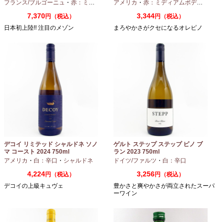
フランス/ブルゴーニュ
・
赤：ミディアムボディ
アメリカ
・
ピノノワール
・
赤：ミディアムボディ
・
ピノ
7,370
3,344
円（税込）
円（税込）
日本初上陸!! 注目のメゾン
まろやかさがクセになるオレピノ
デコイ リミテッド シャルドネ ソノ
ゲルト ステップ ステップ ピノ ブ
マ コースト 2024 750ml
ラン 2023 750ml
アメリカ
・
白：辛口
・
シャルドネ
ドイツ/ファルツ
・
白：辛口
4,224
3,256
円（税込）
円（税込）
デコイの上級キュヴェ
豊かさと爽やかさが両立されたスーパ
ーワイン