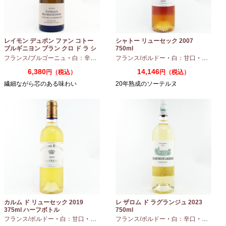
レイモン デュポン ファン コトー
シャトー リューセック 2007
ブルギニヨン ブラン クロ ド ラ シ
750ml
ャペル 2024 750ml
フランス/ブルゴーニュ
・
白：辛口
・
シャルドネ
フランス/ボルドー
・
白：甘口
・
セミヨン
6,380
14,146
円（税込）
円（税込）
繊細ながら芯のある味わい
20年熟成のソーテルヌ
カルム ド リューセック 2019
レ ザロム ド ラグランジュ 2023
375ml ハーフボトル
750ml
フランス/ボルドー
・
白：甘口
・
セミヨン
・
フランス/ボルドー
ソーヴィニオンブラン
・
白：辛口
・
セミヨン