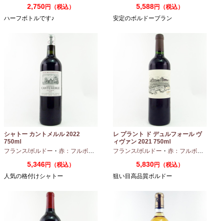
2,750
5,588
円（税込）
円（税込）
ハーフボトルです♪
安定のボルドーブラン
シャトー カントメルル 2022
レ プラント ド デュルフォール ヴ
750ml
ィヴァン 2021 750ml
フランス/ボルドー
・
赤：フルボディ
・
カベルネ
フランス/ボルドー
・
カベルネフラン
・
赤：フルボディ
・
プティヴェル
5,346
5,830
円（税込）
円（税込）
人気の格付けシャトー
狙い目高品質ボルドー