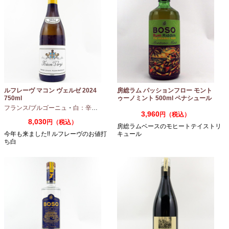
ルフレーヴ マコン ヴェルゼ 2024
房総ラム パッションフロー モント
750ml
ゥーノミント 500ml ペナシュール
房総
フランス/ブルゴーニュ
・
白：辛口
・
シャルドネ
3,960
円（税込）
8,030
円（税込）
房総ラムベースのモヒートテイストリ
今年も来ました!! ルフレーヴのお値打
キュール
ち白