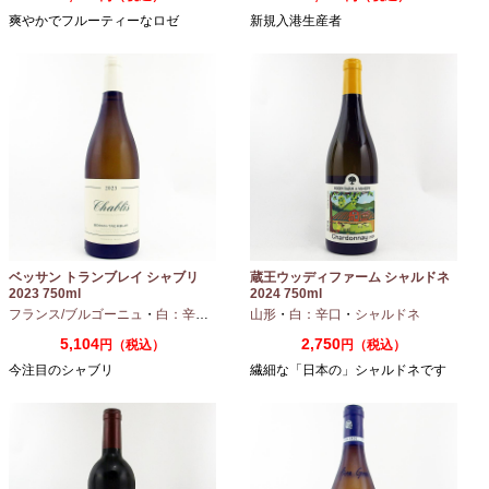
爽やかでフルーティーなロゼ
新規入港生産者
ベッサン トランブレイ シャブリ
蔵王ウッディファーム シャルドネ
2023 750ml
2024 750ml
フランス/ブルゴーニュ
・
白：辛口
・
シャルドネ
山形
・
白：辛口
・
シャルドネ
5,104
2,750
円（税込）
円（税込）
今注目のシャブリ
繊細な「日本の」シャルドネです