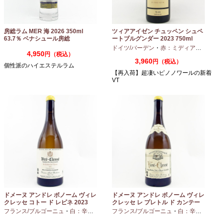
房総ラム MER 海 2026 350ml
ツィアアイゼン チュッペン シュペ
63.7％ ベナシュール房総
ートブルグンダー 2023 750ml
ドイツ/バーデン
・
赤：ミディアムボディ
4,950
円（税込）
3,960
円（税込）
個性派のハイエステルラム
【再入荷】超凄いピノノワールの新着
VT
ドメーヌ アンドレ ボノーム ヴィレ
ドメーヌ アンドレ ボノーム ヴィレ
クレッセ コトー ド レピネ 2023
クレッセ レ プレトル ド カンテー
750ml
ヌ 2023 750ml
フランス/ブルゴーニュ
・
白：辛口
・
シャルドネ
フランス/ブルゴーニュ
・
白：辛口
・
シャ