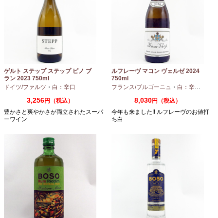
ゲルト ステップ ステップ ピノ ブ
ルフレーヴ マコン ヴェルゼ 2024
ラン 2023 750ml
750ml
ドイツ/ファルツ
・
白：辛口
フランス/ブルゴーニュ
・
白：辛口
・
シャ
3,256
8,030
円（税込）
円（税込）
豊かさと爽やかさが両立されたスーパ
今年も来ました!! ルフレーヴのお値打
ーワイン
ち白