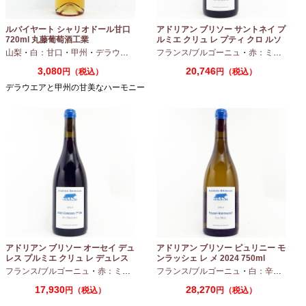
ルバイヤート シャリオドール甘口
アドリアン ブリソー サントネイ プ
720ml 丸藤葡萄酒工業
ルミエ クリュ レ プティ クロ ルソ
ー 2024 750ml
山梨
・
白：甘口
・
甲州
・
デラウエア
フランス/ブルゴーニュ
・
赤：ミディアムボディ
3,080
20,746
円（税込）
円（税込）
デラウエアと甲州の甘美なハーモニー
アドリアン ブリソー オーセイ デュ
アドリアン ブリソー ピュリニー モ
レス プルミエ クリュ レ デュレス
ンラッシェ レ メ 2024 750ml
2024 750ml
フランス/ブルゴーニュ
・
赤：ミディアムボディ
フランス/ブルゴーニュ
・
ピノノワール
・
白：辛口
・
シャ
17,930
28,270
円（税込）
円（税込）