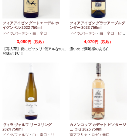
ツィアアイゼン グートエーデル ホ
ツィアアイゼン グラウアーブルグ
イグンベル 2022 750ml
ンダー 2023 750ml
ドイツ/バーデン
・
白：辛口
ドイツ/バーデン
・
白：辛口
・
ピノグリ
3,080
4,070
円（税込）
円（税込）
【再入荷】夏にピッタリ!!低アルなのに
濃いめで満足感のある白
旨味が凄い!!
ヴィラ ヴォルフ リースリング
カノンコップ カデット ピノタージ
2024 750ml
ュ ロゼ 2025 750ml
ドイツ/ファルツ
・
白：辛口
・
リースリング
南アフリカ
・
ロゼ：辛口