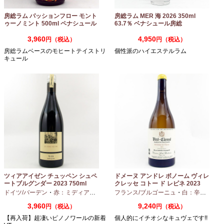
房総ラム パッションフロー モント
房総ラム MER 海 2026 350ml
ゥーノミント 500ml ペナシュール
63.7％ ベナシュール房総
房総
3,960
4,950
円（税込）
円（税込）
房総ラムベースのモヒートテイストリ
個性派のハイエステルラム
キュール
ツィアアイゼン チュッペン シュペ
ドメーヌ アンドレ ボノーム ヴィレ
ートブルグンダー 2023 750ml
クレッセ コトー ド レピネ 2023
750ml
ドイツ/バーデン
・
赤：ミディアムボディ
・
フランス/ブルゴーニュ
ピノノワール
・
白：辛口
・
シャ
3,960
9,240
円（税込）
円（税込）
【再入荷】超凄いピノノワールの新着
個人的にイチオシなキュヴェです!!