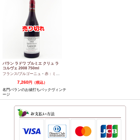
パラン ラドワ プルミエ クリュ ラ
コルヴェ 2008 750ml
フランス/ブルゴーニュ
・
赤：ミディアムボディ
・
ピノノワール
7,260
円（税込）
名門パランのお値打ちバックヴィンテ
ージ