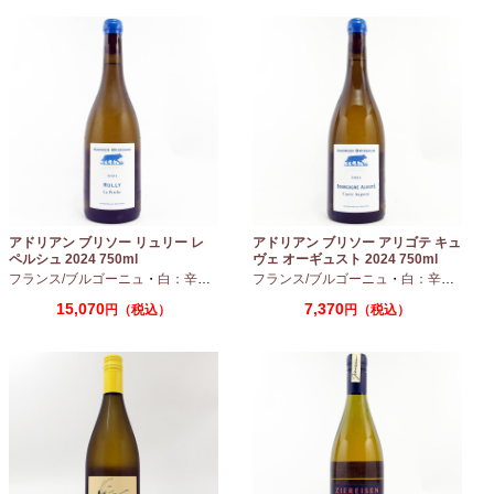
アドリアン ブリソー リュリー レ
アドリアン ブリソー アリゴテ キュ
ペルシュ 2024 750ml
ヴェ オーギュスト 2024 750ml
フランス/ブルゴーニュ
・
白：辛口
・
シャルドネ
フランス/ブルゴーニュ
・
白：辛口
・
アリ
15,070
7,370
円（税込）
円（税込）