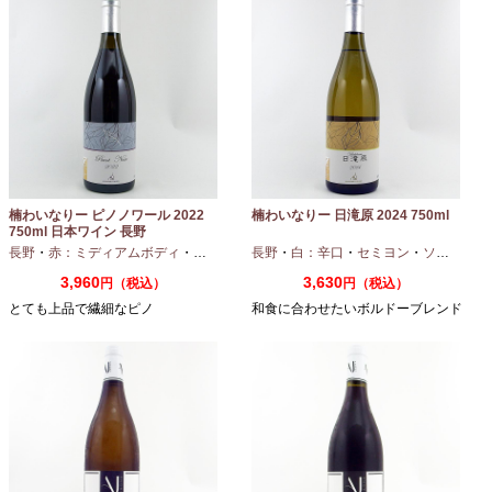
楠わいなりー ピノノワール 2022
楠わいなりー 日滝原 2024 750ml
750ml 日本ワイン 長野
長野
・
赤：ミディアムボディ
・
ピノノワール
長野
・
白：辛口
・
セミヨン
・
ソーヴィニオンブラン
3,960
3,630
円（税込）
円（税込）
とても上品で繊細なピノ
和食に合わせたいボルドーブレンド