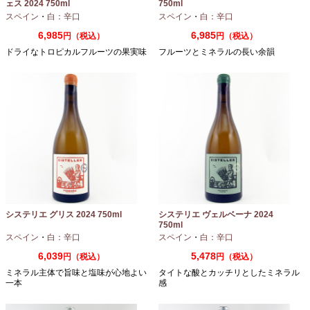
ェス 2024 750ml
750ml
スペイン
・
白：辛口
スペイン
・
白：辛口
6,985
6,985
円（税込）
円（税込）
ドライなトロピカルフルーツの果実味
フルーツとミネラルの長い余韻
システリエ グリス 2024 750ml
システリエ ヴェルベーナ 2024
750ml
スペイン
・
白：辛口
スペイン
・
白：辛口
6,039
5,478
円（税込）
円（税込）
ミネラル主体で旨味と塩味が心地よい
タイトな酸とカッチリとしたミネラル
一本
感