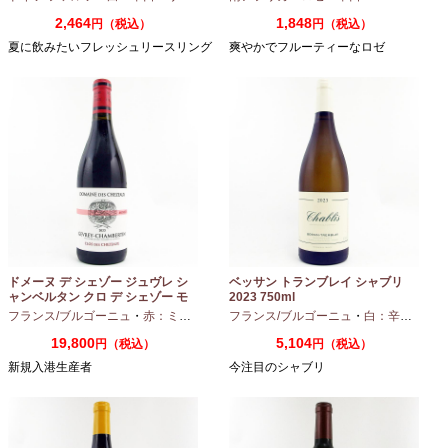
2,464
1,848
円（税込）
円（税込）
夏に飲みたいフレッシュリースリング
爽やかでフルーティーなロゼ
ドメーヌ デ シェゾー ジュヴレ シ
ベッサン トランブレイ シャブリ
ャンベルタン クロ デ シェゾー モ
2023 750ml
ノポール 2023 750ml
フランス/ブルゴーニュ
・
赤：ミディアムボディ
フランス/ブルゴーニュ
・
ピノノワール
・
白：辛口
・
シャ
19,800
5,104
円（税込）
円（税込）
新規入港生産者
今注目のシャブリ