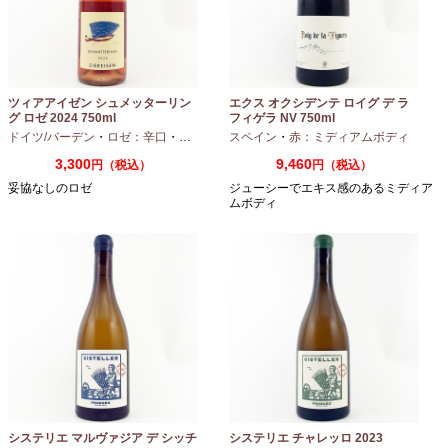
ツィアアイゼン シュメッターリン
エクス オクシデンテ ロイグ デ ラ
グ ロゼ 2024 750ml
フィゲラ NV 750ml
（2022/2023）
ドイツ/バーデン
・
ロゼ：辛口
・
ピノノワール
スペイン
・
赤：ミディアムボディ
3,300
9,460
円（税込）
円（税込）
妥協なしのロゼ
ジューシーでエキス感のあるミディア
ムボディ
システリエ マルヴァジア デ シッチ
システリエ チャレッロ 2023