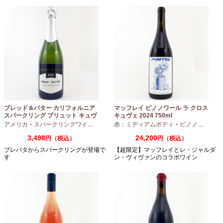
ブレッド＆バター カリフォルニア
マッフレイ ピノノワール ラ クロス
スパークリング ブリュット キュヴ
キュヴェ 2024 750ml
ェ NV 750ml
アメリカ
・
スパークリングワイン
・
シャルドネ
赤：ミディアムボディ
・
ピノノワール
3,498
24,200
円（税込）
円（税込）
ブレバタからスパークリングが登場で
【超限定】マッフレイとレ・ジャルダ
す
ン・ヴィヴァンのコラボワイン