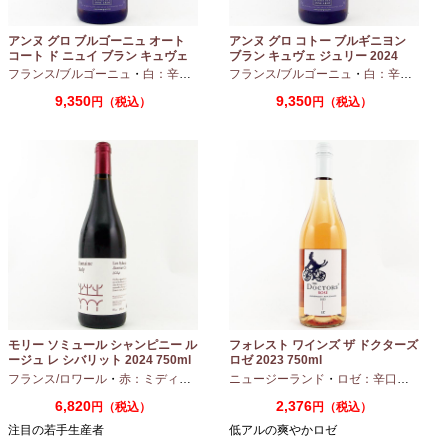
アンヌ グロ ブルゴーニュ オート
アンヌ グロ コトー ブルギニヨン
コート ド ニュイ ブラン キュヴェ
ブラン キュヴェ ジュリー 2024
マリーヌ 2024 750ml
フランス/ブルゴーニュ
・
白：辛口
・
シャルドネ
フランス/ブルゴーニュ
・
白：辛口
・
シャ
9,350
9,350
円（税込）
円（税込）
モリー ソミュール シャンピニー ル
フォレスト ワインズ ザ ドクターズ
ージュ レ シバリット 2024 750ml
ロゼ 2023 750ml
フランス/ロワール
・
赤：ミディアムボディ
ニュージーランド
・
カベルネフラン
・
ロゼ：辛口
・
ピノノ
6,820
2,376
円（税込）
円（税込）
注目の若手生産者
低アルの爽やかロゼ