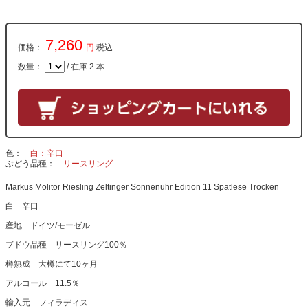
7,260
価格：
円
税込
数量：
/ 在庫 2 本
色
白：辛口
ぶどう品種
リースリング
Markus Molitor Riesling Zeltinger Sonnenuhr Edition 11 Spatlese Trocken
白 辛口
産地 ドイツ/モーゼル
ブドウ品種 リースリング100％
樽熟成 大樽にて10ヶ月
アルコール 11.5％
輸入元 フィラディス