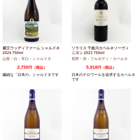
蔵王ウッディファーム シャルドネ
ソラリス 千曲川カベルネソーヴィ
2024 750ml
ニヨン 2023 750ml
山形
・
白：辛口
・
シャルドネ
長野
・
赤：フルボディ
・
カベルネ
2,750
5,918
円（税込）
円（税込）
繊細な「日本の」シャルドネです
日本のテロワールを追求するカベルネ
です