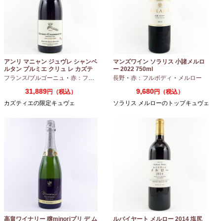
アンリ マニャン ジュヴレ シャンベ
マンズワイン ソラリス 小諸メルロ
ルタン プルミエ クリュ レ カズテ
ー 2022 750ml
ィエ エルバージュ 24 モワ 2023
フランス/ブルゴーニュ
・
赤：フルボディ
・
長野
ピノノワール
・
赤：フルボディ
・
メルロー
750ml
31,889
9,680
円（税込）
円（税込）
カズティエの限定キュヴェ
ソラリス メルローのトップキュヴェ
高畠ワイナリー 穣minoriプリ デ ム
ルバイヤート メルロー 2014 塩尻