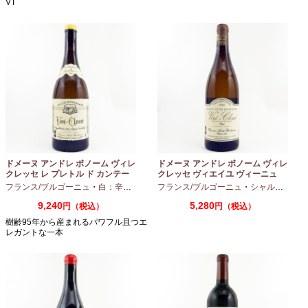
VT
ドメーヌ アンドレ ボノーム ヴィレ
ドメーヌ アンドレ ボノーム ヴィレ
クレッセ レ プレトル ド カンテー
クレッセ ヴィエイユ ヴィーニュ
ヌ 2023 750ml
2024 750ml
フランス/ブルゴーニュ
・
白：辛口
・
シャルドネ
フランス/ブルゴーニュ
・
シャルドネ
9,240
5,280
円（税込）
円（税込）
樹齢95年から産まれるパワフル且つエ
レガントな一本