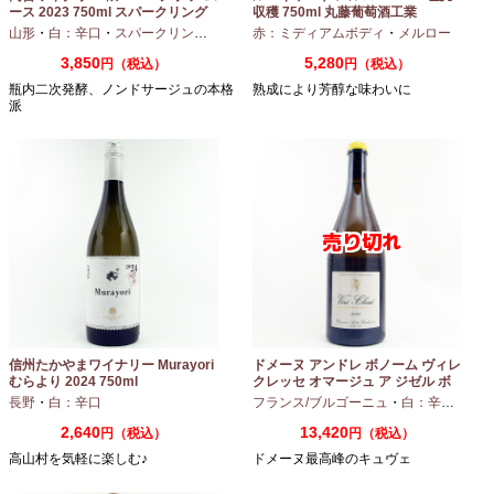
ース 2023 750ml スパークリング
収穫 750ml 丸藤葡萄酒工業
ワイン
山形
・
白：辛口
・
スパークリングワイン
・
赤：ミディアムボディ
シャルドネ
・
メルロー
3,850
5,280
円（税込）
円（税込）
瓶内二次発酵、ノンドサージュの本格
熟成により芳醇な味わいに
派
信州たかやまワイナリー Murayori
ドメーヌ アンドレ ボノーム ヴィレ
むらより 2024 750ml
クレッセ オマージュ ア ジゼル ボ
ノーム 2023 750ml
長野
・
白：辛口
フランス/ブルゴーニュ
・
白：辛口
・
シャ
2,640
13,420
円（税込）
円（税込）
高山村を気軽に楽しむ♪
ドメーヌ最高峰のキュヴェ