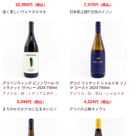
22,550
7,370
円（税込）
円（税込）
淡く美しいヴォーヌロマネ
日本初上陸!! 注目のメゾン
グリーンウィング ピノノワール ウ
デコイ リミテッド シャルドネ ソノ
ィラメット ヴァレー 2024 750ml
マ コースト 2024 750ml
アメリカ
・
赤：ミディアムボディ
・
ピノノワール
アメリカ
・
白：辛口
・
シャルドネ
3,344
4,224
円（税込）
円（税込）
まろやかさがクセになるオレピノ
デコイの上級キュヴェ