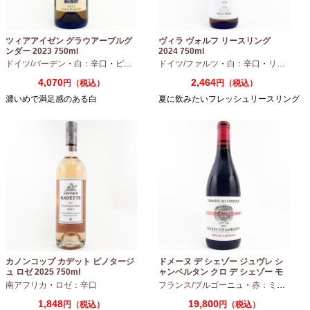
ツィアアイゼン グラウアーブルグ
ヴィラ ヴォルフ リースリング
ンダー 2023 750ml
2024 750ml
ドイツ/バーデン
・
白：辛口
・
ピノグリ
ドイツ/ファルツ
・
白：辛口
・
リースリング
4,070
2,464
円（税込）
円（税込）
濃いめで満足感のある白
夏に飲みたいフレッシュリースリング
カノンコップ カデット ピノタージ
ドメーヌ デ シェゾー ジュヴレ シ
ュ ロゼ 2025 750ml
ャンベルタン クロ デ シェゾー モ
ノポール 2023 750ml
南アフリカ
・
ロゼ：辛口
フランス/ブルゴーニュ
・
赤：ミディアムボディ
1,848
19,800
円（税込）
円（税込）