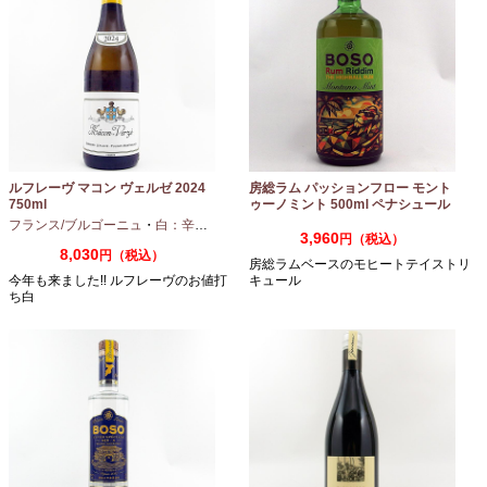
ルフレーヴ マコン ヴェルゼ 2024
房総ラム パッションフロー モント
750ml
ゥーノミント 500ml ペナシュール
房総
フランス/ブルゴーニュ
・
白：辛口
・
シャルドネ
3,960
円（税込）
8,030
円（税込）
房総ラムベースのモヒートテイストリ
今年も来ました!! ルフレーヴのお値打
キュール
ち白