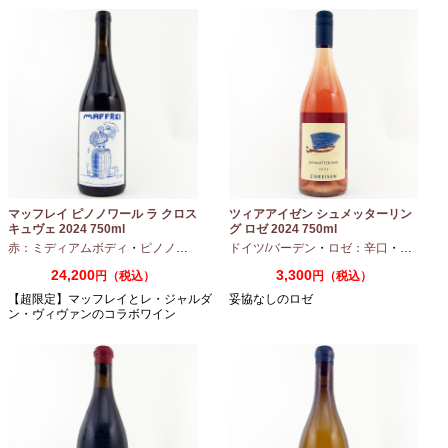
マッフレイ ピノノワール ラ クロス
ツィアアイゼン シュメッターリン
キュヴェ 2024 750ml
グ ロゼ 2024 750ml
赤：ミディアムボディ
・
ピノノワール
ドイツ/バーデン
・
ロゼ：辛口
・
ピノノワ
24,200
3,300
円（税込）
円（税込）
【超限定】マッフレイとレ・ジャルダ
妥協なしのロゼ
ン・ヴィヴァンのコラボワイン