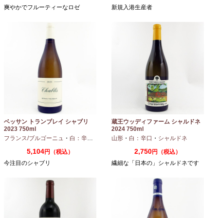
爽やかでフルーティーなロゼ
新規入港生産者
ベッサン トランブレイ シャブリ
蔵王ウッディファーム シャルドネ
2023 750ml
2024 750ml
フランス/ブルゴーニュ
・
白：辛口
・
シャルドネ
山形
・
白：辛口
・
シャルドネ
5,104
2,750
円（税込）
円（税込）
今注目のシャブリ
繊細な「日本の」シャルドネです