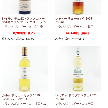
レイモン デュポン ファン コトー
シャトー リューセック 2007
ブルギニヨン ブラン クロ ド ラ シ
750ml
ャペル 2024 750ml
フランス/ブルゴーニュ
・
白：辛口
・
シャルドネ
フランス/ボルドー
・
白：甘口
・
セミヨン
6,380
14,146
円（税込）
円（税込）
繊細ながら芯のある味わい
20年熟成のソーテルヌ
カルム ド リューセック 2019
レ ザロム ド ラグランジュ 2023
375ml ハーフボトル
750ml
フランス/ボルドー
・
白：甘口
・
セミヨン
・
フランス/ボルドー
ソーヴィニオンブラン
・
白：辛口
・
セミヨン