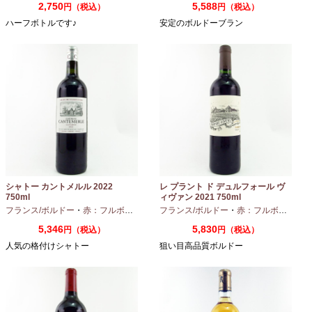
2,750
5,588
円（税込）
円（税込）
ハーフボトルです♪
安定のボルドーブラン
シャトー カントメルル 2022
レ プラント ド デュルフォール ヴ
750ml
ィヴァン 2021 750ml
フランス/ボルドー
・
赤：フルボディ
・
カベルネ
フランス/ボルドー
・
カベルネフラン
・
赤：フルボディ
・
プティヴェル
5,346
5,830
円（税込）
円（税込）
人気の格付けシャトー
狙い目高品質ボルドー