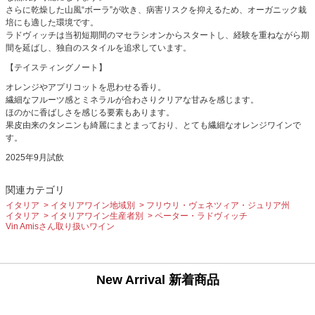
さらに乾燥した山風“ボーラ”が吹き、病害リスクを抑えるため、オーガニック栽
培にも適した環境です。
ラドヴィッチは当初短期間のマセラシオンからスタートし、経験を重ねながら期
間を延ばし、独自のスタイルを追求しています。
【テイスティングノート】
オレンジやアプリコットを思わせる香り。
繊細なフルーツ感とミネラルが合わさりクリアな甘みを感じます。
ほのかに香ばしさを感じる要素もあります。
果皮由来のタンニンも綺麗にまとまっており、とても繊細なオレンジワインで
す。
2025年9月試飲
関連カテゴリ
イタリア
イタリアワイン地域別
フリウリ・ヴェネツィア・ジュリア州
イタリア
イタリアワイン生産者別
ペーター・ラドヴィッチ
Vin Amisさん取り扱いワイン
New Arrival 新着商品