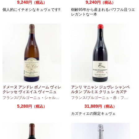
9,240
9,240
円（税込）
円（税込）
個人的にイチオシなキュヴェです!!
樹齢95年から産まれるパワフル且つエ
レガントな一本
ドメーヌ アンドレ ボノーム ヴィレ
アンリ マニャン ジュヴレ シャンベ
クレッセ ヴィエイユ ヴィーニュ
ルタン プルミエ クリュ レ カズテ
2024 750ml
ィエ エルバージュ 24 モワ 2023
フランス/ブルゴーニュ
・
シャルドネ
フランス/ブルゴーニュ
・
赤：フルボディ
750ml
5,280
31,889
円（税込）
円（税込）
カズティエの限定キュヴェ