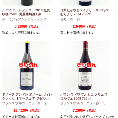
ルバイヤート メルロー 2014 塩尻
信州たかやまワイナリー Murayori
収穫 750ml 丸藤葡萄酒工業
むらより 2024 750ml
赤：ミディアムボディ
・
メルロー
長野
・
白：辛口
5,280
2,640
円（税込）
円（税込）
熟成により芳醇な味わいに
高山村を気軽に楽しむ♪
ドメーヌ アンドレ ボノーム ヴィレ
パラン ラドワ プルミエ クリュ ラ
クレッセ オマージュ ア ジゼル ボ
コルヴェ 2008 750ml
ノーム 2023 750ml
フランス/ブルゴーニュ
・
白：辛口
・
シャルドネ
フランス/ブルゴーニュ
・
赤：ミディアムボディ
13,420
7,260
円（税込）
円（税込）
ドメーヌ最高峰のキュヴェ
名門パランのお値打ちバックヴィンテ