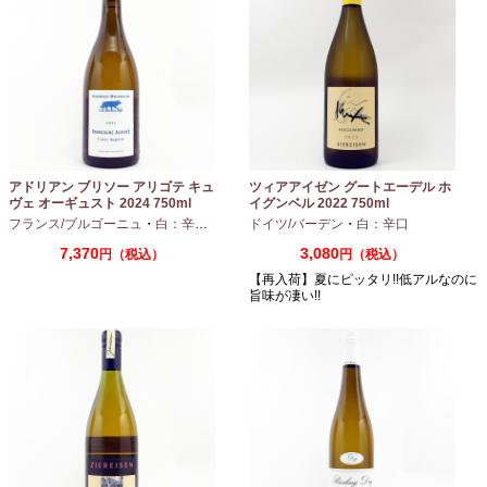
アドリアン ブリソー アリゴテ キュ
ツィアアイゼン グートエーデル ホ
ヴェ オーギュスト 2024 750ml
イグンベル 2022 750ml
フランス/ブルゴーニュ
・
白：辛口
・
アリゴテ
ドイツ/バーデン
・
白：辛口
7,370
3,080
円（税込）
円（税込）
【再入荷】夏にピッタリ!!低アルなのに
旨味が凄い!!