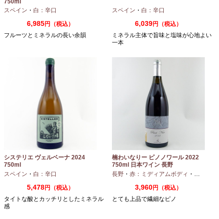
750ml
スペイン
・
白：辛口
スペイン
・
白：辛口
6,985
6,039
円（税込）
円（税込）
フルーツとミネラルの長い余韻
ミネラル主体で旨味と塩味が心地よい
一本
システリエ ヴェルベーナ 2024
楠わいなりー ピノノワール 2022
750ml
750ml 日本ワイン 長野
スペイン
・
白：辛口
長野
・
赤：ミディアムボディ
・
ピノノワ
5,478
3,960
円（税込）
円（税込）
タイトな酸とカッチリとしたミネラル
とても上品で繊細なピノ
感