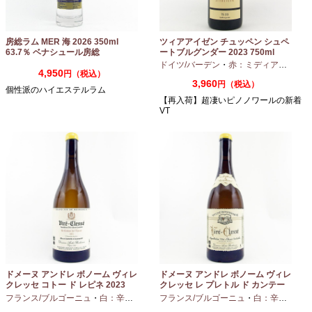
房総ラム MER 海 2026 350ml
ツィアアイゼン チュッペン シュペ
63.7％ ベナシュール房総
ートブルグンダー 2023 750ml
ドイツ/バーデン
・
赤：ミディアムボディ
4,950
円（税込）
3,960
円（税込）
個性派のハイエステルラム
【再入荷】超凄いピノノワールの新着
VT
ドメーヌ アンドレ ボノーム ヴィレ
ドメーヌ アンドレ ボノーム ヴィレ
クレッセ コトー ド レピネ 2023
クレッセ レ プレトル ド カンテー
750ml
ヌ 2023 750ml
フランス/ブルゴーニュ
・
白：辛口
・
シャルドネ
フランス/ブルゴーニュ
・
白：辛口
・
シャ