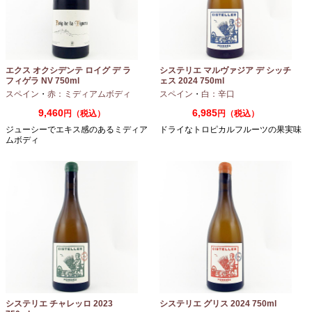
エクス オクシデンテ ロイグ デ ラ
システリエ マルヴァジア デ シッチ
フィゲラ NV 750ml
ェス 2024 750ml
（2022/2023）
スペイン
・
赤：ミディアムボディ
スペイン
・
白：辛口
9,460
6,985
円（税込）
円（税込）
ジューシーでエキス感のあるミディア
ドライなトロピカルフルーツの果実味
ムボディ
システリエ チャレッロ 2023
システリエ グリス 2024 750ml