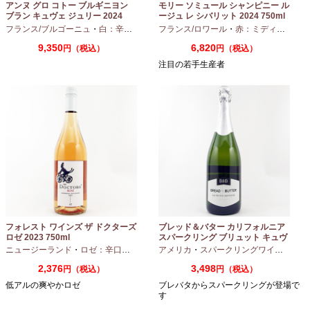
アンヌ グロ コトー ブルギニヨン
モリー ソミュール シャンピニー ル
ブラン キュヴェ ジュリー 2024
ージュ レ シバリット 2024 750ml
フランス/ブルゴーニュ
・
白：辛口
・
シャルドネ
フランス/ロワール
・
赤：ミディアムボディ
9,350
6,820
円（税込）
円（税込）
注目の若手生産者
フォレスト ワインズ ザ ドクターズ
ブレッド＆バター カリフォルニア
ロゼ 2023 750ml
スパークリング ブリュット キュヴ
ェ NV 750ml
ニュージーランド
・
ロゼ：辛口
・
ピノノワール
アメリカ
・
スパークリングワイン
・
シャ
2,376
3,498
円（税込）
円（税込）
低アルの爽やかロゼ
ブレバタからスパークリングが登場で
す