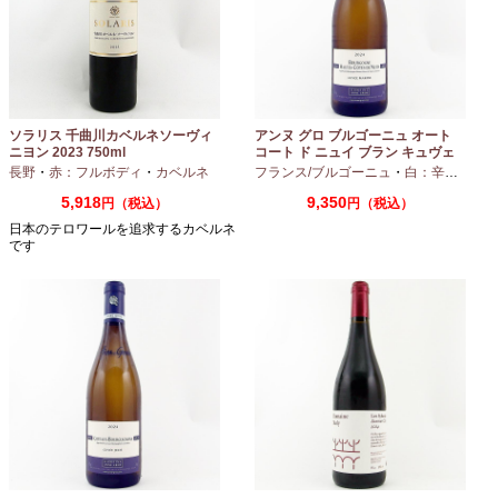
ソラリス 千曲川カベルネソーヴィ
アンヌ グロ ブルゴーニュ オート
ニヨン 2023 750ml
コート ド ニュイ ブラン キュヴェ
マリーヌ 2024 750ml
長野
・
赤：フルボディ
・
カベルネ
フランス/ブルゴーニュ
・
白：辛口
・
シャ
5,918
9,350
円（税込）
円（税込）
日本のテロワールを追求するカベルネ
です