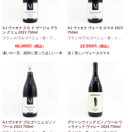
AJ ヴァオナ クロ ド ヴージョ グラ
AJ ヴァオナ ヴォーヌ ロマネ 2023
ン クリュ 2023 750ml
750ml
フランス/ブルゴーニュ
・
赤：フルボディ
・
フランス/ブルゴーニュ
ピノノワール
・
赤：ミディアムボディ
66,000
22,550
円（税込）
円（税込）
凄いの一言、絶対に買ってほしい一本
淡く美しいヴォーヌロマネ
AJ ヴァオナ ブルゴーニュ ピノノ
グリーンウィング ピノノワール ウ
ワール 2023 750ml
ィラメット ヴァレー 2024 750ml