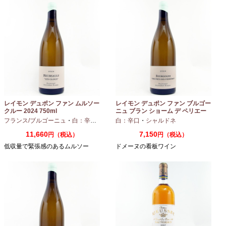
レイモン デュポン ファン ムルソー
レイモン デュポン ファン ブルゴー
クルー 2024 750ml
ニュ ブラン ショーム デ ペリエー
ル 2024 750ml
フランス/ブルゴーニュ
・
白：辛口
・
シャルドネ
白：辛口
・
シャルドネ
11,660
7,150
円（税込）
円（税込）
低収量で緊張感のあるムルソー
ドメーヌの看板ワイン