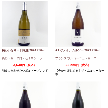
楠わいなりー 日滝原 2024 750ml
AJ ヴァオナ ムルソー 2023 750ml
長野
・
白：辛口
・
セミヨン
・
ソーヴィニオンブラン
フランス/ブルゴーニュ
・
白：辛口
・
シャ
3,630
22,550
円（税込）
円（税込）
和食に合わせたいボルドーブレンド
【今から楽しめる】ザ・ムルソーな一
本