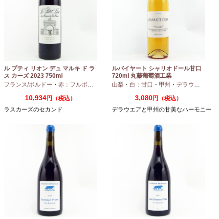
ル プティ リオン デュ マルキ ド ラ
ルバイヤート シャリオドール甘口
ス カーズ 2023 750ml
720ml 丸藤葡萄酒工業
フランス/ボルドー
・
赤：フルボディ
山梨
・
白：甘口
・
甲州
・
デラウエア
10,934
3,080
円（税込）
円（税込）
ラスカーズのセカンド
デラウエアと甲州の甘美なハーモニー