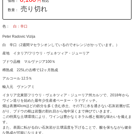
価格：
円
税込
売り切れ
数量：
色
白：辛口
Peter Radovic Vizija
白 辛口（2週間マセラシオンしているのでオレンジがかっています。）
産地 イタリア/フリウリ・ヴェネツィア・ジューリア
ブドウ品種 マルヴァジア100％
樽熟成 225Lの古樽で12ヶ月熟成
アルコール 12.5％
輸入元 ヴァンアミ
イタリア北東部フリウリ・ヴェネツィア・ジューリア州カルソで、2018年から
ワイン造りを始めた最年少生産者ペーター・ラドヴィッチ。
畑は表層40cmほどの鉄分を多く含む赤土、その下に水を通さない石灰岩層が広
がり、ブドウの根は岩盤の割れ目から地中深くまで伸びていきます。
この特異な土壌環境により、ワインは豊かなミネラル感と複雑な味わいを備えま
す。
また、表面に転がる白い石灰岩が土壌温度を下げることで、酸を保ちながら健全
な熟成が可能になります。