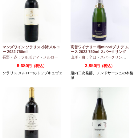
マンズワイン ソラリス 小諸メルロ
高畠ワイナリー 穣minoriプリ デ ム
ー 2022 750ml
ース 2023 750ml スパークリング
ワイン
長野
・
赤：フルボディ
・
メルロー
山形
・
白：辛口
・
スパークリングワイン
9,680
3,850
円（税込）
円（税込）
ソラリス メルローのトップキュヴェ
瓶内二次発酵、ノンドサージュの本格
派