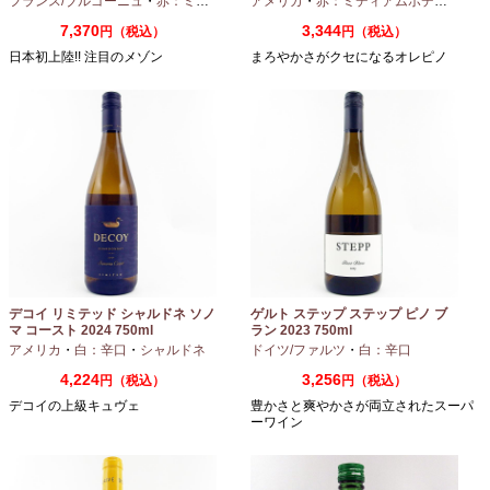
フランス/ブルゴーニュ
・
赤：ミディアムボディ
アメリカ
・
ピノノワール
・
赤：ミディアムボディ
・
ピノ
7,370
3,344
円（税込）
円（税込）
日本初上陸!! 注目のメゾン
まろやかさがクセになるオレピノ
デコイ リミテッド シャルドネ ソノ
ゲルト ステップ ステップ ピノ ブ
マ コースト 2024 750ml
ラン 2023 750ml
アメリカ
・
白：辛口
・
シャルドネ
ドイツ/ファルツ
・
白：辛口
4,224
3,256
円（税込）
円（税込）
デコイの上級キュヴェ
豊かさと爽やかさが両立されたスーパ
ーワイン