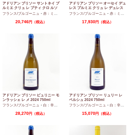
アドリアン ブリソー サントネイ プ
アドリアン ブリソー オーセイ デュ
ルミエ クリュ レ プティ クロ ルソ
レス プルミエ クリュ レ デュレス
ー 2024 750ml
2024 750ml
フランス/ブルゴーニュ
・
赤：ミディアムボディ
フランス/ブルゴーニュ
・
ピノノワール
・
赤：ミディアムボディ
20,746
17,930
円（税込）
円（税込）
アドリアン ブリソー ピュリニー モ
アドリアン ブリソー リュリー レ
ンラッシェ レ メ 2024 750ml
ペルシュ 2024 750ml
フランス/ブルゴーニュ
・
白：辛口
・
シャルドネ
フランス/ブルゴーニュ
・
白：辛口
・
シャ
28,270
15,070
円（税込）
円（税込）