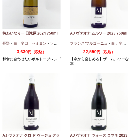
楠わいなりー 日滝原 2024 750ml
AJ ヴァオナ ムルソー 2023 750ml
長野
・
白：辛口
・
セミヨン
・
ソーヴィニオンブラン
フランス/ブルゴーニュ
・
白：辛口
・
シャ
3,630
22,550
円（税込）
円（税込）
和食に合わせたいボルドーブレンド
【今から楽しめる】ザ・ムルソーな一
本
AJ ヴァオナ クロ ド ヴージョ グラ
AJ ヴァオナ ヴォーヌ ロマネ 2023