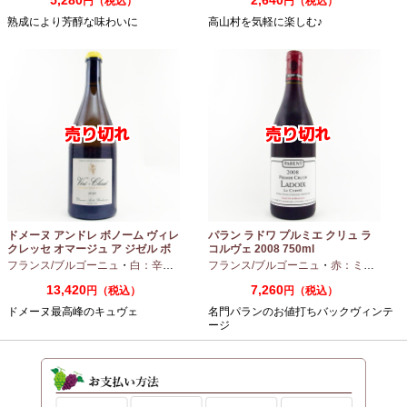
円（税込）
円（税込）
熟成により芳醇な味わいに
高山村を気軽に楽しむ♪
ドメーヌ アンドレ ボノーム ヴィレ
パラン ラドワ プルミエ クリュ ラ
クレッセ オマージュ ア ジゼル ボ
コルヴェ 2008 750ml
ノーム 2023 750ml
フランス/ブルゴーニュ
・
白：辛口
・
シャルドネ
フランス/ブルゴーニュ
・
赤：ミディアムボディ
13,420
7,260
円（税込）
円（税込）
ドメーヌ最高峰のキュヴェ
名門パランのお値打ちバックヴィンテ
ージ