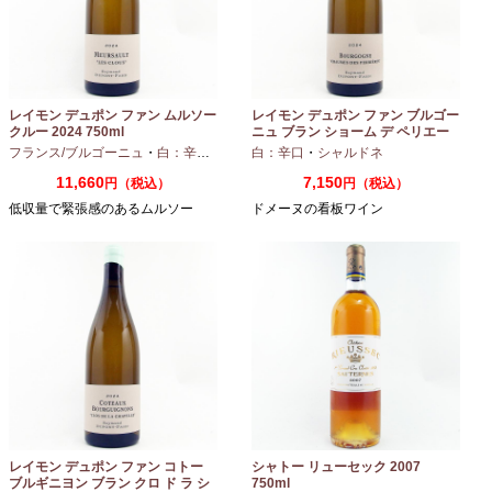
レイモン デュポン ファン ムルソー
レイモン デュポン ファン ブルゴー
クルー 2024 750ml
ニュ ブラン ショーム デ ペリエー
ル 2024 750ml
フランス/ブルゴーニュ
・
白：辛口
・
シャルドネ
白：辛口
・
シャルドネ
11,660
7,150
円（税込）
円（税込）
低収量で緊張感のあるムルソー
ドメーヌの看板ワイン
レイモン デュポン ファン コトー
シャトー リューセック 2007
ブルギニヨン ブラン クロ ド ラ シ
750ml