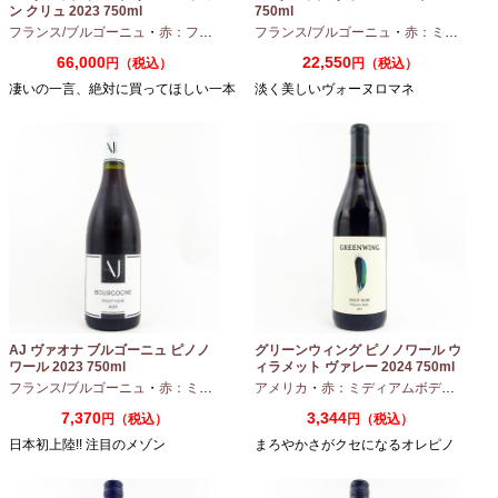
ン クリュ 2023 750ml
750ml
フランス/ブルゴーニュ
・
赤：フルボディ
・
フランス/ブルゴーニュ
ピノノワール
・
赤：ミディアムボディ
66,000
22,550
円（税込）
円（税込）
凄いの一言、絶対に買ってほしい一本
淡く美しいヴォーヌロマネ
AJ ヴァオナ ブルゴーニュ ピノノ
グリーンウィング ピノノワール ウ
ワール 2023 750ml
ィラメット ヴァレー 2024 750ml
フランス/ブルゴーニュ
・
赤：ミディアムボディ
アメリカ
・
ピノノワール
・
赤：ミディアムボディ
・
ピノ
7,370
3,344
円（税込）
円（税込）
日本初上陸!! 注目のメゾン
まろやかさがクセになるオレピノ