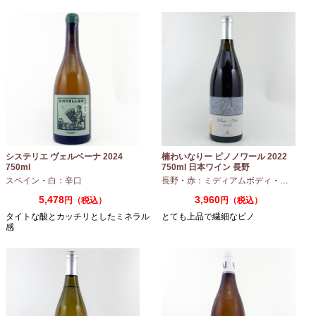
システリエ ヴェルベーナ 2024
楠わいなりー ピノノワール 2022
750ml
750ml 日本ワイン 長野
スペイン
・
白：辛口
長野
・
赤：ミディアムボディ
・
ピノノワ
5,478
3,960
円（税込）
円（税込）
タイトな酸とカッチリとしたミネラル
とても上品で繊細なピノ
感