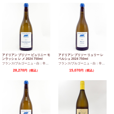
アドリアン ブリソー ピュリニー モ
アドリアン ブリソー リュリー レ
ンラッシェ レ メ 2024 750ml
ペルシュ 2024 750ml
フランス/ブルゴーニュ
・
白：辛口
・
シャルドネ
フランス/ブルゴーニュ
・
白：辛口
・
シャ
28,270
15,070
円（税込）
円（税込）