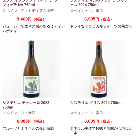
エクス オクシデンテ ロイグ デ ラ
システリエ マルヴァジア デ シッチ
フィゲラ NV 750ml
ェス 2024 750ml
（2022/2023）
スペイン
・
赤：ミディアムボディ
スペイン
・
白：辛口
9,460
6,985
円（税込）
円（税込）
ジューシーでエキス感のあるミディア
ドライなトロピカルフルーツの果実味
ムボディ
システリエ チャレッロ 2023
システリエ グリス 2024 750ml
750ml
スペイン
・
白：辛口
スペイン
・
白：辛口
6,985
6,039
円（税込）
円（税込）
フルーツとミネラルの長い余韻
ミネラル主体で旨味と塩味が心地よい
一本