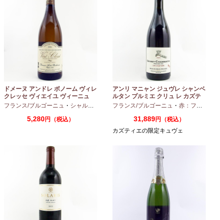
ドメーヌ アンドレ ボノーム ヴィレ
アンリ マニャン ジュヴレ シャンベ
クレッセ ヴィエイユ ヴィーニュ
ルタン プルミエ クリュ レ カズテ
2024 750ml
ィエ エルバージュ 24 モワ 2023
フランス/ブルゴーニュ
・
シャルドネ
フランス/ブルゴーニュ
・
赤：フルボディ
750ml
5,280
31,889
円（税込）
円（税込）
カズティエの限定キュヴェ