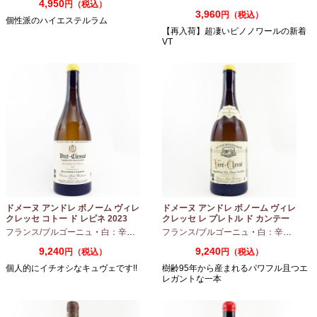
4,950
円（税込）
3,960
円（税込）
個性派のハイエステルラム
【再入荷】超凄いピノノワールの新着
VT
ドメーヌ アンドレ ボノーム ヴィレ
ドメーヌ アンドレ ボノーム ヴィレ
クレッセ コトー ド レピネ 2023
クレッセ レ プレトル ド カンテー
750ml
ヌ 2023 750ml
フランス/ブルゴーニュ
・
白：辛口
・
シャルドネ
フランス/ブルゴーニュ
・
白：辛口
・
シャ
9,240
9,240
円（税込）
円（税込）
個人的にイチオシなキュヴェです!!
樹齢95年から産まれるパワフル且つエ
レガントな一本