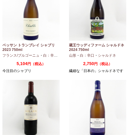
ベッサン トランブレイ シャブリ
蔵王ウッディファーム シャルドネ
2023 750ml
2024 750ml
フランス/ブルゴーニュ
・
白：辛口
・
シャルドネ
山形
・
白：辛口
・
シャルドネ
5,104
2,750
円（税込）
円（税込）
今注目のシャブリ
繊細な「日本の」シャルドネです