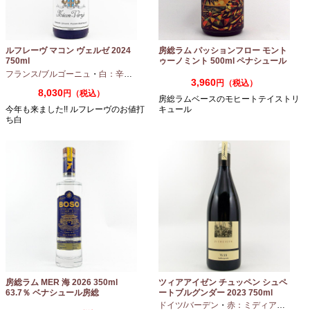
ルフレーヴ マコン ヴェルゼ 2024
房総ラム パッションフロー モント
750ml
ゥーノミント 500ml ペナシュール
房総
フランス/ブルゴーニュ
・
白：辛口
・
シャルドネ
3,960
円（税込）
8,030
円（税込）
房総ラムベースのモヒートテイストリ
今年も来ました!! ルフレーヴのお値打
キュール
ち白
房総ラム MER 海 2026 350ml
ツィアアイゼン チュッペン シュペ
63.7％ ベナシュール房総
ートブルグンダー 2023 750ml
ドイツ/バーデン
・
赤：ミディアムボディ