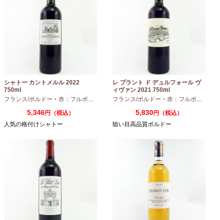
シャトー カントメルル 2022
レ プラント ド デュルフォール ヴ
750ml
ィヴァン 2021 750ml
フランス/ボルドー
・
赤：フルボディ
・
カベルネ
フランス/ボルドー
・
カベルネフラン
・
赤：フルボディ
・
プティヴェル
5,346
5,830
円（税込）
円（税込）
人気の格付けシャトー
狙い目高品質ボルドー