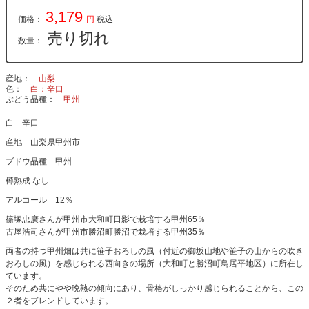
3,179
価格：
円
税込
売り切れ
数量：
産地
山梨
色
白：辛口
ぶどう品種
甲州
白 辛口
産地 山梨県甲州市
ブドウ品種 甲州
樽熟成 なし
アルコール 12％
篠塚忠廣さんが甲州市大和町日影で栽培する甲州65％
古屋浩司さんが甲州市勝沼町勝沼で栽培する甲州35％
両者の持つ甲州畑は共に笹子おろしの風（付近の御坂山地や笹子の山からの吹き
おろしの風）を感じられる西向きの場所（大和町と勝沼町鳥居平地区）に所在し
ています。
そのため共にやや晩熟の傾向にあり、骨格がしっかり感じられることから、この
２者をブレンドしています。