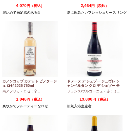
4,070
2,464
円（税込）
円（税込）
濃いめで満足感のある白
夏に飲みたいフレッシュリースリング
カノンコップ カデット ピノタージ
ドメーヌ デ シェゾー ジュヴレ シ
ュ ロゼ 2025 750ml
ャンベルタン クロ デ シェゾー モ
ノポール 2023 750ml
南アフリカ
・
ロゼ：辛口
フランス/ブルゴーニュ
・
赤：ミディアムボディ
1,848
19,800
円（税込）
円（税込）
爽やかでフルーティーなロゼ
新規入港生産者