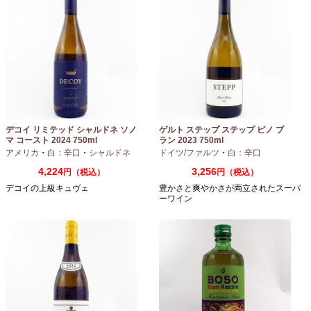
デコイ リミテッド シャルドネ ソノ
ゲルト ステップ ステップ ピノ ブ
マ コースト 2024 750ml
ラン 2023 750ml
アメリカ
・
白：辛口
・
シャルドネ
ドイツ/ファルツ
・
白：辛口
4,224
3,256
円（税込）
円（税込）
デコイの上級キュヴェ
豊かさと爽やかさが両立されたスーパ
ーワイン