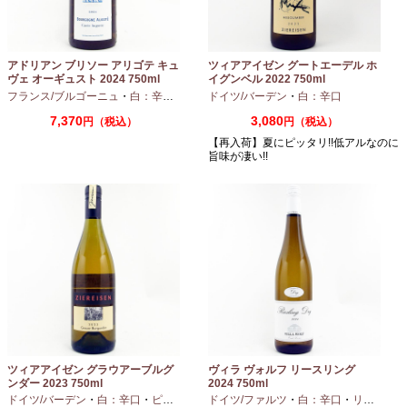
アドリアン ブリソー アリゴテ キュ
ツィアアイゼン グートエーデル ホ
ヴェ オーギュスト 2024 750ml
イグンベル 2022 750ml
フランス/ブルゴーニュ
・
白：辛口
・
アリゴテ
ドイツ/バーデン
・
白：辛口
7,370
3,080
円（税込）
円（税込）
【再入荷】夏にピッタリ!!低アルなのに
旨味が凄い!!
ツィアアイゼン グラウアーブルグ
ヴィラ ヴォルフ リースリング
ンダー 2023 750ml
2024 750ml
ドイツ/バーデン
・
白：辛口
・
ピノグリ
ドイツ/ファルツ
・
白：辛口
・
リースリング