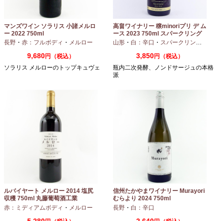
マンズワイン ソラリス 小諸メルロ
高畠ワイナリー 穣minoriプリ デ ム
ー 2022 750ml
ース 2023 750ml スパークリング
ワイン
長野
・
赤：フルボディ
・
メルロー
山形
・
白：辛口
・
スパークリングワイン
9,680
3,850
円（税込）
円（税込）
ソラリス メルローのトップキュヴェ
瓶内二次発酵、ノンドサージュの本格
派
ルバイヤート メルロー 2014 塩尻
信州たかやまワイナリー Murayori
収穫 750ml 丸藤葡萄酒工業
むらより 2024 750ml
赤：ミディアムボディ
・
メルロー
長野
・
白：辛口
5,280
2,640