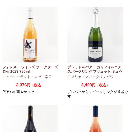
フォレスト ワインズ ザ ドクターズ
ブレッド＆バター カリフォルニア
ロゼ 2023 750ml
スパークリング ブリュット キュヴ
ェ NV 750ml
ニュージーランド
・
ロゼ：辛口
・
ピノノワール
アメリカ
・
スパークリングワイン
・
シャ
2,376
3,498
円（税込）
円（税込）
低アルの爽やかロゼ
ブレバタからスパークリングが登場で
す