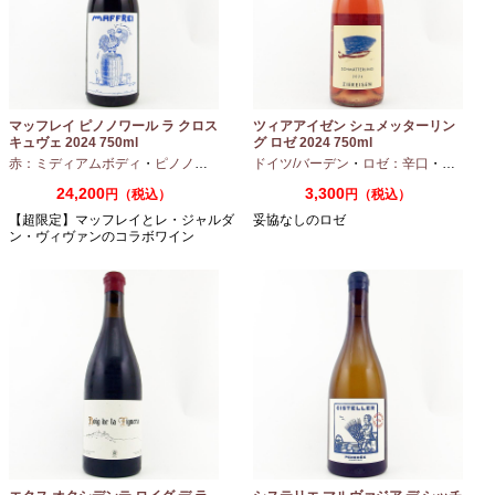
マッフレイ ピノノワール ラ クロス
ツィアアイゼン シュメッターリン
キュヴェ 2024 750ml
グ ロゼ 2024 750ml
赤：ミディアムボディ
・
ピノノワール
ドイツ/バーデン
・
ロゼ：辛口
・
ピノノワ
24,200
3,300
円（税込）
円（税込）
【超限定】マッフレイとレ・ジャルダ
妥協なしのロゼ
ン・ヴィヴァンのコラボワイン