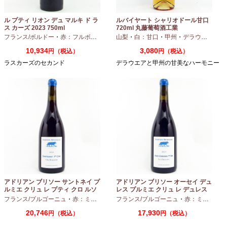
ル プティ リオン デュ マルキ ド ラ
ルバイヤート シャリオドール甘口
ス カーズ 2023 750ml
720ml 丸藤葡萄酒工業
フランス/ボルドー
・
赤：フルボディ
山梨
・
白：甘口
・
甲州
・
デラウエア
10,934
3,080
円（税込）
円（税込）
ラスカーズのセカンド
デラウエアと甲州の甘美なハーモニー
アドリアン ブリソー サントネイ プ
アドリアン ブリソー オーセイ デュ
ルミエ クリュ レ プティ クロ ルソ
レス プルミエ クリュ レ デュレス
ー 2024 750ml
2024 750ml
フランス/ブルゴーニュ
・
赤：ミディアムボディ
フランス/ブルゴーニュ
・
ピノノワール
・
赤：ミディアムボディ
20,746
17,930
円（税込）
円（税込）