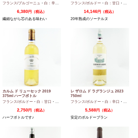
ャペル 2024 750ml
フランス/ブルゴーニュ
・
白：辛口
・
シャルドネ
フランス/ボルドー
・
白：甘口
・
セミヨン
6,380
14,146
円（税込）
円（税込）
繊細ながら芯のある味わい
20年熟成のソーテルヌ
カルム ド リューセック 2019
レ ザロム ド ラグランジュ 2023
375ml ハーフボトル
750ml
フランス/ボルドー
・
白：甘口
・
セミヨン
・
フランス/ボルドー
ソーヴィニオンブラン
・
白：辛口
・
セミヨン
2,750
5,588
円（税込）
円（税込）
ハーフボトルです♪
安定のボルドーブラン