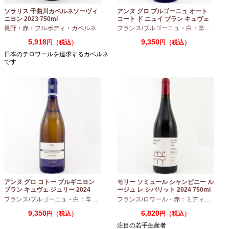
ソラリス 千曲川カベルネソーヴィ
アンヌ グロ ブルゴーニュ オート
ニヨン 2023 750ml
コート ド ニュイ ブラン キュヴェ
マリーヌ 2024 750ml
長野
・
赤：フルボディ
・
カベルネ
フランス/ブルゴーニュ
・
白：辛口
・
シャ
5,918
9,350
円（税込）
円（税込）
日本のテロワールを追求するカベルネ
です
アンヌ グロ コトー ブルギニヨン
モリー ソミュール シャンピニー ル
ブラン キュヴェ ジュリー 2024
ージュ レ シバリット 2024 750ml
フランス/ブルゴーニュ
・
白：辛口
・
シャルドネ
フランス/ロワール
・
赤：ミディアムボディ
9,350
6,820
円（税込）
円（税込）
注目の若手生産者