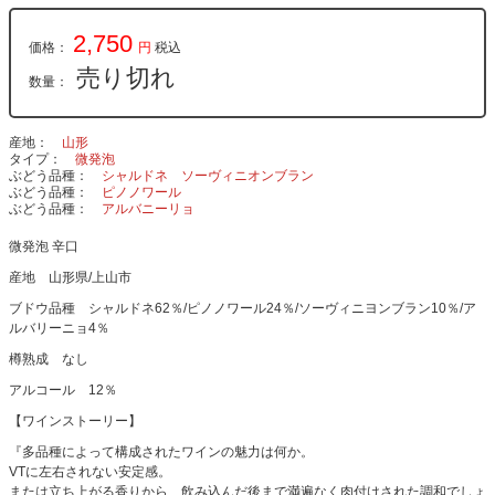
2,750
価格：
円
税込
売り切れ
数量：
産地
山形
タイプ
微発泡
ぶどう品種
シャルドネ
ソーヴィニオンブラン
ぶどう品種
ピノノワール
ぶどう品種
アルバニーリョ
微発泡 辛口
産地 山形県/上山市
ブドウ品種 シャルドネ62％/ピノノワール24％/ソーヴィニヨンブラン10％/ア
ルバリーニョ4％
樽熟成 なし
アルコール 12％
【ワインストーリー】
『多品種によって構成されたワインの魅力は何か。
VTに左右されない安定感。
または立ち上がる香りから、飲み込んだ後まで満遍なく肉付けされた調和でしょ