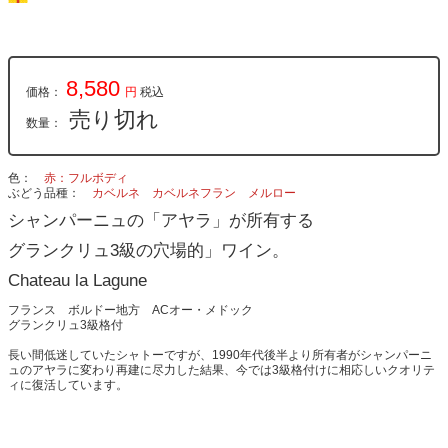
8,580
価格：
円
税込
売り切れ
数量：
色
赤：フルボディ
ぶどう品種
カベルネ
カベルネフラン
メルロー
シャンパーニュの「アヤラ」が所有する
グランクリュ3級の穴場的」ワイン。
Chateau la Lagune
フランス ボルドー地方 ACオー・メドック
グランクリュ3級格付
長い間低迷していたシャトーですが、1990年代後半より所有者がシャンパーニ
ュのアヤラに変わり再建に尽力した結果、今では3級格付けに相応しいクオリテ
ィに復活しています。