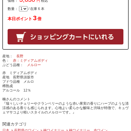
価格：
円
税込
数量：
/ 在庫 6 本
3
本日ポイント
倍
産地
長野
色
赤：ミディアムボディ
ぶどう品種
メルロー
赤 ミディアムボディ
産地 長野県須坂市
ブドウ品種 メルロ
樽熟成
アルコール 12％
楠さんのコメント
『瑞々しいチェリーやクランベリーのような赤い果実の香りにハーブのような清
涼感のある香りも感じられます。心地よい柔らかな酸味と渋味が特徴で、キュヴ
ェマサコより軽いスタイルのメルローです。』
関連カテゴリ
日本
長野県のワイン
楠ワイナリー
楠ワイナリー 赤ワイン