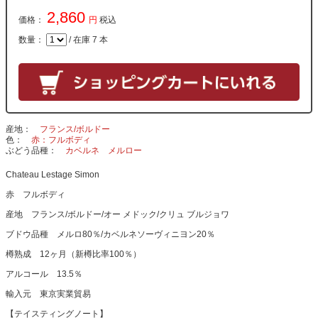
2,860
価格：
円
税込
数量：
/ 在庫 7 本
産地
フランス/ボルドー
色
赤：フルボディ
ぶどう品種
カベルネ
メルロー
Chateau Lestage Simon
赤 フルボディ
産地 フランス/ボルドー/オー メドック/クリュ ブルジョワ
ブドウ品種 メルロ80％/カベルネソーヴィニヨン20％
樽熟成 12ヶ月（新樽比率100％）
アルコール 13.5％
輸入元 東京実業貿易
【テイスティングノート】