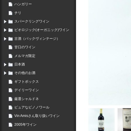
ハンガリー
チリ
スパークリングワイン
ビオロジック(オーガニック)ワイン
古酒（バックヴィンテージ）
甘口のワイン
メルマガ限定
日本酒
その他のお酒
ギフトボックス
デイリーワイン
厳選シャルドネ
ピュアなピノノワール
Vin Amisさん取り扱いワイン
2005年ワイン