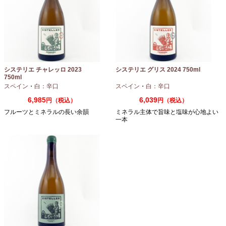
システリエ チャレッロ 2023
システリエ グリス 2024 750ml
750ml
スペイン
・
白：辛口
スペイン
・
白：辛口
6,985
6,039
円（税込）
円（税込）
フルーツとミネラルの長い余韻
ミネラル主体で旨味と塩味が心地よい
一本