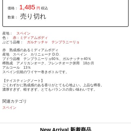
1,485
価格：
円
税込
売り切れ
数量：
産地
スペイン
色
赤：ミディアムボディ
ぶどう品種
ガルナッチャ
テンプラニーリョ
赤 熟成感のあるミディアムボディ
産地 スペイン カリニェーナ D.O.
ブドウ品種 テンプラニーリョ60％、ガルナッチャ40％
樽熟成 アメリカンオーク、フレンチオーク併用 18か月
アルコール 13％
スペイン伝統のワイヤー巻きボトルです。
【テイスティングノート】
ごくわずかに熟成感のある香りがとても心地よい。上品な樽香。
濃厚すぎず、軽すぎず、とてもバランスの良い味わいです。
関連カテゴリ
スペイン
New Arrival 新着商品