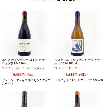
エクス オクシデンテ ロイグ デ ラ
システリエ マルヴァジア デ シッチ
フィゲラ NV 750ml
ェス 2024 750ml
（2022/2023）
スペイン
・
赤：ミディアムボディ
スペイン
・
白：辛口
9,460
6,985
円（税込）
円（税込）
ジューシーでエキス感のあるミディア
ドライなトロピカルフルーツの果実味
ムボディ